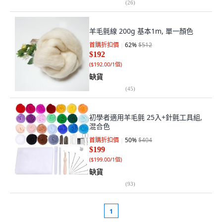
(
26
)
羊毛氈線 200g 基本1m, 單一顏色
首購折扣價
62
%
$512
$192
(
$192.00/1個
)
缺貨
(
45
)
初學者適用羊毛氈 25入+針氈工具組,
混合色
首購折扣價
50
%
$404
$199
(
$199.00/1個
)
缺貨
(
93
)
1