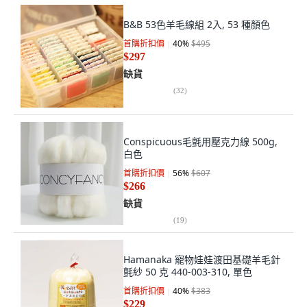
B&B 53色羊毛線組 2入, 53 種顏色
首購折扣價
40
%
$495
$297
缺貨
(
32
)
Conspicuous毛氈用壓克力線 500g,
白色
首購折扣價
56
%
$607
$266
缺貨
(
19
)
Hamanaka 寵物娃娃渡田基礎羊毛針
氈紗 50 克 440-003-310, 單色
首購折扣價
40
%
$383
$229