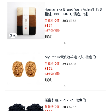
Hamanaka Brand Yarn Aclen毛氈 3
種組 H441-140-1, 混色, 2組
首購折扣價
50
%
$352
$174
(
$87.00/1個
)
缺貨
(
3
)
My Pet Doll波浪羊毛 2入, 棕色的
首購折扣價
59
%
$428
$172
(
$86.00/1個
)
缺貨
(
7
)
捲髮針氈 20g x 2p, 黑色的
首購折扣價
50
%
$267