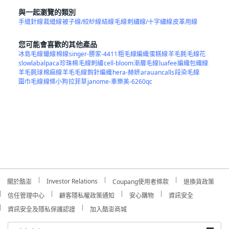
與一起瀏覽的類別
手縫針線
裁縫線
被子線/絞紗線
結線
毛線
刺繡線/十字繡線
皮革用線
您可能會喜歡的其他產品
冰島毛線
蠟線
棉線
singer-勝家-4411
粗毛線編織
蛋糕線
羊毛氈
毛線花
slowlab
alpaca
珍珠棉
毛線刺繡
cell-bloom
漸層毛線
luafee
編織包織線
羊毛氈球
棉麻線
羊毛毛線
鉤針編織
hera-赫妍
arau
ancalls
段染毛線
圍巾毛線
線條小狗
拉菲草
janome-車樂美-6260qc
Investor Relations
關於酷澎
Coupang使用者條款
退換貨政策
信任管理中心
顧客隱私權政策通知
安心購物
資訊安全
資訊安全及隱私保護認證
加入酷澎商城