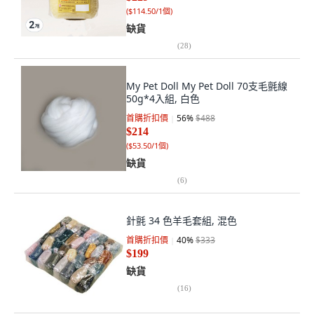
(
$114.50/1個
)
缺貨
(
28
)
My Pet Doll My Pet Doll 70支毛氈線
50g*4入組, 白色
首購折扣價
56
%
$488
$214
(
$53.50/1個
)
缺貨
(
6
)
針氈 34 色羊毛套組, 混色
首購折扣價
40
%
$333
$199
缺貨
(
16
)