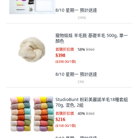
8/10 星期一
預計送達
(
104
)
寵物娃娃 羊毛氈 基礎羊毛 500g, 單一
顏色
首購折扣價
58
%
$960
$398
(
$398.00/1個
)
8/10 星期一
預計送達
(
34
)
StudioBunt 粉彩美麗諾羊毛18種套組
70g, 混色, 2組
首購折扣價
40
%
$360
$216
(
$108.00/1個
)