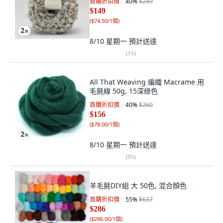
首購折扣價
40
%
$249
$149
(
$74.50/1個
)
8/10 星期一
預計送達
(
11
)
All That Weaving 編織 Macrame 用
毛氈線 50g, 15深綠色
首購折扣價
40
%
$260
$156
(
$78.00/1個
)
8/10 星期一
預計送達
(
95
)
羊毛氈DIY組 大 50色, 混合顏色
首購折扣價
55
%
$637
$286
(
$286.00/1個
)