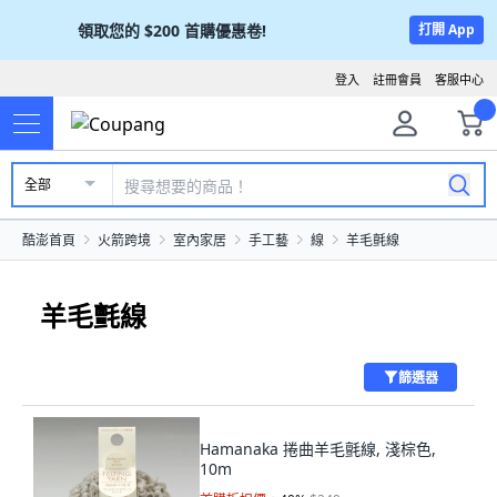
領取您的
$200
首購優惠卷!
打開 App
登入
註冊會員
客服中心
全部
酷澎首頁
火箭跨境
室內家居
手工藝
線
羊毛氈線
羊毛氈線
篩選器
Hamanaka 捲曲羊毛氈線, 淺棕色,
10m