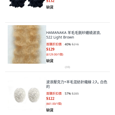
$132
缺貨
HAMANAKA 羊毛毛氈紗纏繞波浪,
522 Light Brown
首購折扣價
40
%
$216
$129
(
$129.00/1個
)
缺貨
(
10
)
波浪壓克力+羊毛混紡針織線 2入, 白色
的
首購折扣價
57
%
$285
$122
(
$61.00/1個
)
缺貨