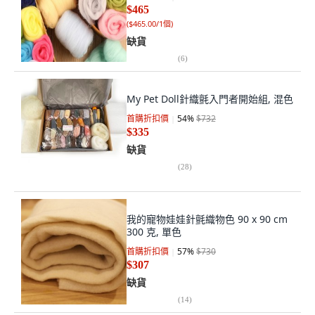
$465
(
$465.00/1個
)
缺貨
(
6
)
My Pet Doll針織氈入門者開始組, 混色
首購折扣價
54
%
$732
$335
缺貨
(
28
)
我的寵物娃娃針氈織物色 90 x 90 cm
300 克, 單色
首購折扣價
57
%
$730
$307
缺貨
(
14
)