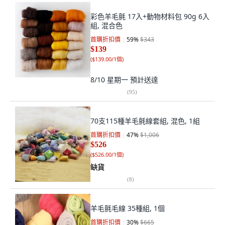
彩色羊毛氈 17入+動物材料包 90g 6入
組, 混合色
首購折扣價
59
%
$343
$139
(
$139.00/1個
)
8/10 星期一
預計送達
(
95
)
70支115種羊毛氈線套組, 混色, 1組
首購折扣價
47
%
$1,006
$526
(
$526.00/1個
)
缺貨
(
8
)
羊毛氈毛線 35種組, 1個
首購折扣價
30
%
$665