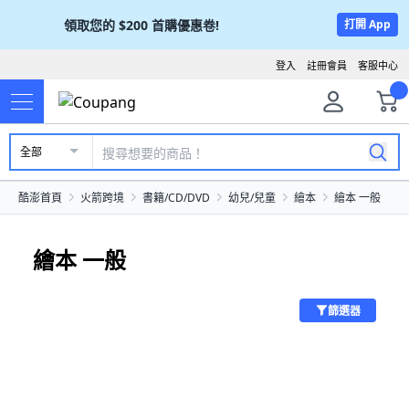
領取您的
$200
首購優惠卷!
打開 App
登入
註冊會員
客服中心
全部
酷澎首頁
火箭跨境
書籍/CD/DVD
幼兒/兒童
繪本
繪本 一般
繪本 一般
篩選器