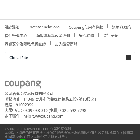
Investor Relations
關於酷澎
Coupang使用者條款
退換貨政策
信任管理中心
顧客隱私權政策通知
安心購物
資訊安全
資訊安全及隱私保護認證
加入酷澎商城
Global Site
公司名稱：酷澎股份有限公司
聯繫地址：11049 台北市信義區信義路五段7號13樓之1
統編：91002999
客服中心：0809-088-810 (免費) / 02-5592-7298
電子郵件：help_tw@coupang.com
©Coupang Taiwan Co., Ltd. 保留所有權利。
本網站上顯示的所有商標、標誌和服務標誌均為酷澎股份有限公司和/或其在美國和其
他國家/地區註冊之關聯公司之所屬財產。