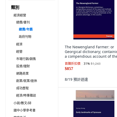
類別
經濟經營
總攬/書刊
總攬/年鑑
政府刊物
經濟
The Newengland Farmer: or
Georgical dictionary; contain
經營
a compendious account of th
市場行銷/銷售
ways and me... 平裝版,
首購折扣價
31
%
$1,243
Hansebooks, 英文
投資/理財
$857
網路商業
8/19
預計送達
創業/就業/退休
成功歷程
經濟/時事雜誌
小說/散文/詩
國中小學參考書