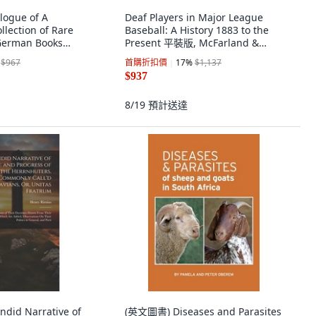
ogue of A
Deaf Players in Major League
llection of Rare
Baseball: A History 1883 to the
 German Books
Present 平裝版, McFarland &
, Alpha Edition, 英
Company, 英文
$967
首購折扣價
17
%
$1,137
$937
8/19
預計送達
did Narrative of
(英文圖書) Diseases and Parasites