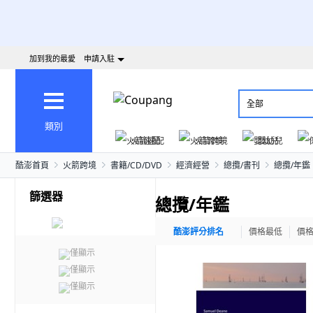
加到我的最愛
申請入駐
全部
類別
火箭速配
火箭跨境
嬰幼兒
酷澎首頁
火箭跨境
書籍/CD/DVD
經濟經營
總攬/書刊
總攬/年鑑
篩選器
總攬/年鑑
酷澎評分排名
價格最低
價
僅顯示
僅顯示
僅顯示