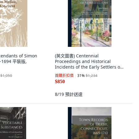
ndants of Simon
(英文圖書) Centennial
36-1694 平裝版,
Proceedings and Historical
Incidents of the Early Settlers of
Northfield Vt: With... 精裝版,
$1,050
首購折扣價
31
%
$1,234
Legare Street Press, 英文
$850
8/19
預計送達