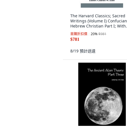
The Harvard Classics; Sacred
Writings (Volume I) Confucian
Hebrew Christian Part I; With
Introduct... 平裝版, Alpha Edit
首購折扣價
20
%
$981
英文
$781
8/19
預計送達