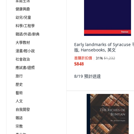
家庭生活
健康興趣
幼兒/兒童
科學/工程學
韓語/外語/辭典
大學教材
Early landmarks of Syracuse
版, Hansebooks, 英文
漫畫/輕小說
首購折扣價
31
%
$1,232
社會政治
$848
應試書/證照
8/19
預計送達
旅行
歷史
藝術
人文
自我開發
雜誌
宗教