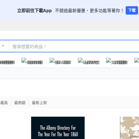
立即前往下載App
不錯過最新優惠、更多功能等著你！
下載
保健醫療
美妝保養
個人清潔
玩具休閒
文具圖書
格最高
最熱銷
最新上架