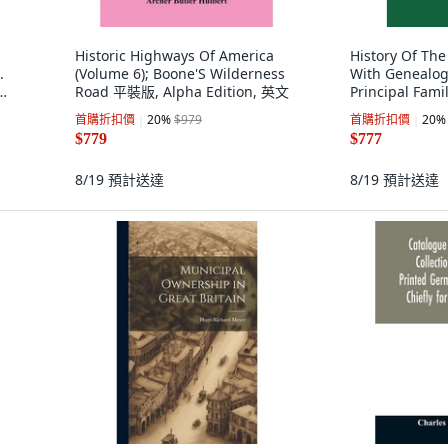
Historic Highways Of America
History Of The
.
(Volume 6); Boone'S Wilderness
With Genealog
Road 平裝版, Alpha Edition, 英文
Principal Fam
ion,
平裝版, Alpha E
首購折扣價
20
%
$979
首購折扣價
20
%
$779
$777
8/19
預計送達
8/19
預計送達