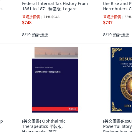
Federal Internal Tax History From
the Rise and P
ss,
1861 to 1871 精裝版, Legare
Herrnhuters C
Street Press, 英文
Moravians Or.
首購折扣價
21
%
$948
首購折扣價
33
%
Street Press,
$748
$737
8/19
預計送達
8/19
預計送達
Up
(英文圖書) Ophthalmic
(英文圖書)Resurr
Therapeutics 平裝版,
Powerful Story 
Hansebooks, 英文
Redemption and