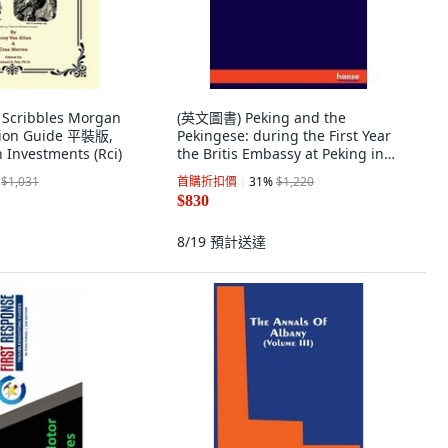
cribbles Morgan
(英文圖書) Peking and the
ution Guide 平裝版,
Pekingese: during the First Year
 Investments (Rci)
the Britis Embassy at Peking in
Two Volumes ... 平裝版,
$1,031
首購折扣價
31
%
$1,220
Hansebooks, 英文
$830
8/19
預計送達