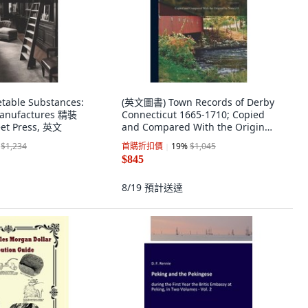
able Substances:
(英文圖書) Town Records of Derby
Manufactures 精裝
Connecticut 1665-1710; Copied
eet Press, 英文
and Compared With the Original
by Nancy O 精裝版, Legare Street
$1,234
首購折扣價
19
%
$1,045
Press, 英文
$845
8/19
預計送達