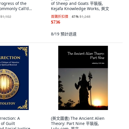
rogress of the
of Sheep and Goats 平裝版,
ommonly Call'd
Kejafa Knowledge Works, 英文
.. 精裝版, Legare
$1,102
首購折扣價
41
%
$1,248
 英文
$736
8/19
預計送達
ection: A
(英文圖書) The Ancient Alien
of Guilt
Theory: Part Nine 平裝版,
 Social Justice
Lulu.com, 英文