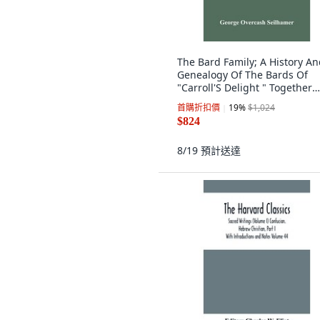
The Bard Family; A History A
Genealogy Of The Bards Of
"Carroll'S Delight " Together
With A Chroni... 平裝版, Alpha
首購折扣價
19
%
$1,024
Edition, 英文
$824
8/19
預計送達