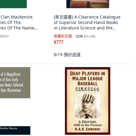
 Clan Mackenzie.
(英文圖書) A Clearance Catalogue
ies Of The
of Superior Second-Hand Books
ilies Of The Name
in Literature Science and the
dition, 英文
Fine Arts 精裝版, Legare Street
$977
首購折扣價
32
%
$1,149
Press, 英文
$777
8/19
預計送達