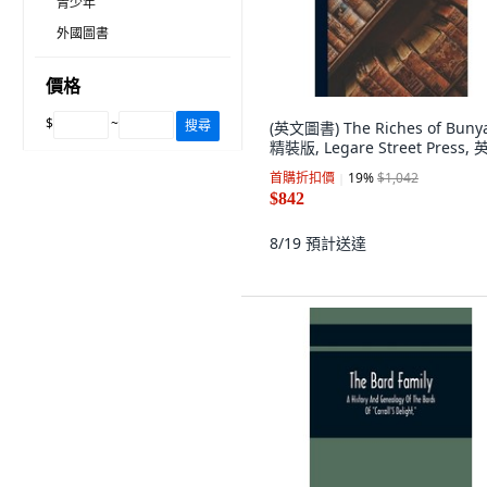
青少年
外國圖書
價格
$
~
搜尋
(英文圖書) The Riches of Buny
精裝版, Legare Street Press,
首購折扣價
19
%
$1,042
$842
8/19
預計送達