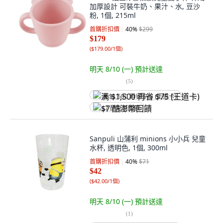
加厚設計 可裝牛奶、果汁、水, 豆沙
粉, 1個, 215ml
首購折扣價
40
%
$299
$179
(
$179.00/1個
)
明天 8/10 (一)
預計送達
(
5
)
满 $1,500 再省 $75 (王道卡)
$7 酷澎幣回饋
Sanpuli 山蒲利 minions 小小兵 兒童
水杯, 透明色, 1個, 300ml
首購折扣價
40
%
$71
$42
(
$42.00/1個
)
明天 8/10 (一)
預計送達
(
1
)