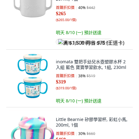
首購折扣價
40
%
$442
$265
(
$265.00/1個
)
明天 8/10 (一)
預計送達
满 $1,500 再省 $75 (王道卡)
inomata 雙把手幼兒水壺塑膠水杯 2
入組 藍色 寶寶學習飲水, 1組, 230ml
首購折扣價
38
%
$519
$319
(
$319.00/1個
)
明天 8/10 (一)
預計送達
Little Bearnie 矽膠學習杯, 彩虹小馬,
200ml, 1個
首購折扣價
30
%
$660