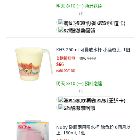
明天 8/10 (一)
預計送達
(
4
)
满 $1,500 再省 $75 (王道卡)
$7 酷澎幣回饋
KH3 260ml 可疊放水杯 小鹿斑比, 1個
首購折扣價
40
%
$110
$66
(
$66.00/1個
)
明天 8/10 (一)
預計送達
(
2
)
满 $1,500 再省 $75 (王道卡)
$2 酷澎幣回饋
Nuby 矽膠兩用喝水杯 鯨魚粉 6個月以
上, 180ml, 1個