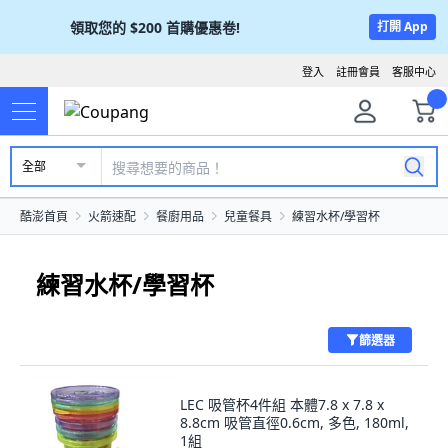
領取您的
$200
首購優惠卷!
打開 App
登入
註冊會員
客服中心
全部
酷澎首頁
火箭速配
餐廚用品
兒童餐具
練習水杯/學習杯
練習水杯/學習杯
篩選器
LEC 吸管杯4件組 本體7.8 x 7.8 x
8.8cm 吸管直徑0.6cm, 多色, 180ml,
1組