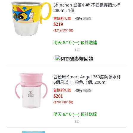
Shinchan 蠟筆小新 不鏽鋼握把水杯
280ml, 1個
首購折扣價
40
%
$365
$219
(
$219.00/1個
)
明天 8/10 (一)
預計送達
(
1
)
$10 酷澎幣回饋
西松屋 Smart Angel 360度防漏水杯
6個月以上, 粉色, 1個, 200ml
首購折扣價
40
%
$335
$201
(
$201.00/1個
)
明天 8/10 (一)
預計送達
(
1
)