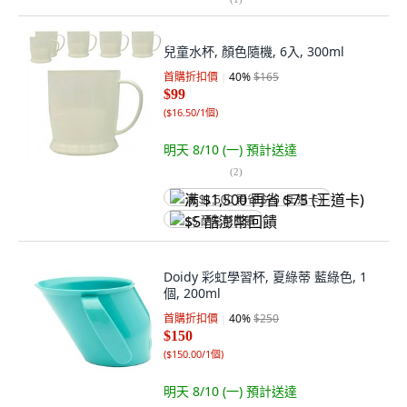
兒童水杯, 顏色隨機, 6入, 300ml
首購折扣價
40
%
$165
$99
(
$16.50/1個
)
明天 8/10 (一)
預計送達
(
2
)
满 $1,500 再省 $75 (王道卡)
$5 酷澎幣回饋
Doidy 彩虹學習杯, 夏綠蒂 藍綠色, 1
個, 200ml
首購折扣價
40
%
$250
$150
(
$150.00/1個
)
明天 8/10 (一)
預計送達