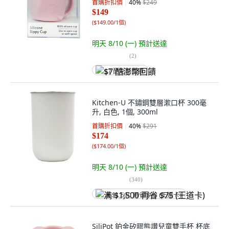
首購折扣價
40
%
$249
$149
(
$149.00/1個
)
明天 8/10 (一)
預計送達
(
2
)
$7 酷澎幣回饋
Kitchen-U 不鏽鋼雙層漱口杯 300毫
升, 白色, 1個, 300ml
首購折扣價
40
%
$291
$174
(
$174.00/1個
)
明天 8/10 (一)
預計送達
(
340
)
满 $1,500 再省 $75 (王道卡)
SiliPot 鉑金矽膠熊讚兒童雙手杯 杯底