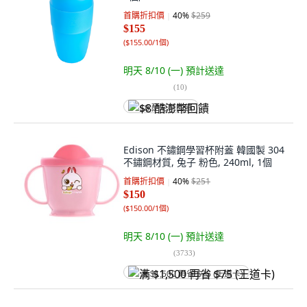
首購折扣價
40
%
$259
$155
(
$155.00/1個
)
明天 8/10 (一)
預計送達
(
10
)
$8 酷澎幣回饋
Edison 不鏽鋼學習杯附蓋 韓國製 304
不鏽鋼材質, 兔子 粉色, 240ml, 1個
首購折扣價
40
%
$251
$150
(
$150.00/1個
)
明天 8/10 (一)
預計送達
(
3733
)
满 $1,500 再省 $75 (王道卡)