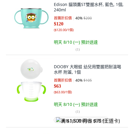
Edison 貓頭鷹ST雙握水杯, 藍色, 1個,
240ml
首購折扣價
40
%
$200
$120
(
$120.00/1個
)
明天 8/10 (一)
預計送達
(
1
)
DOOBY 大眼蛙 幼兒用雙握把耐溫喝
水杯 附蓋, 1個
首購折扣價
40
%
$105
$63
(
$63.00/1個
)
明天 8/10 (一)
預計送達
(
1
)
满 $1,500 再省 $75 (王道卡)