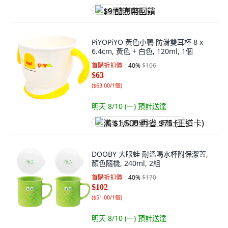
$9 酷澎幣回饋
PiYOPiYO 黃色小鴨 防滑雙耳杯 8 x
6.4cm, 黃色 + 白色, 120ml, 1個
首購折扣價
40
%
$106
$63
(
$63.00/1個
)
明天 8/10 (一)
預計送達
满 $1,500 再省 $75 (王道卡)
DOOBY 大眼蛙 耐溫喝水杯附保潔蓋,
顏色隨機, 240ml, 2組
首購折扣價
40
%
$170
$102
(
$51.00/1個
)
明天 8/10 (一)
預計送達