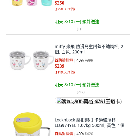
$250
(
$250.00/1個
)
明天 8/10 (一)
預計送達
(
1
)
miffy 米飛 防滑兒童附蓋不鏽鋼杯, 2
個, 白色, 200ml
首購折扣價
40
%
$399
$239
(
$119.50/1個
)
明天 8/10 (一)
預計送達
(
207
)
满 $1,500 再省 $75 (王道卡)
LocknLock 樂扣樂扣 卡通玻璃杯
LLG974YEL 1.07kg 500ml, 黃色, 1個
首購折扣價
40
%
$420