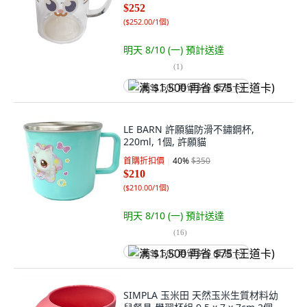
$252
(
$252.00/1個
)
明天 8/10 (一)
預計送達
(
1
)
满 $1,500 再省 $75 (王道卡)
LE BARN 許願貓防滑不鏽鋼杯,
220ml, 1個, 許願貓
首購折扣價
40
%
$350
$210
(
$210.00/1個
)
明天 8/10 (一)
預計送達
(
16
)
满 $1,500 再省 $75 (王道卡)
SIMPLA 玉米田 天然玉米生質材料幼