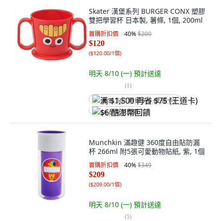
Skater 漢堡系列 BURGER CONX 塑膠
雙把學習杯 日本製, 薯條, 1個, 200ml
首購折扣價
40
%
$200
$120
(
$120.00/1個
)
明天 8/10 (一)
預計送達
(
1
)
满 $1,500 再省 $75 (王道卡)
$6 酷澎幣回饋
Munchkin 滿趣健 360度自由貼防漏
杯 266ml 附5張可愛動物貼紙, 紫, 1個
首購折扣價
40
%
$349
$209
(
$209.00/1個
)
明天 8/10 (一)
預計送達
(
5
)