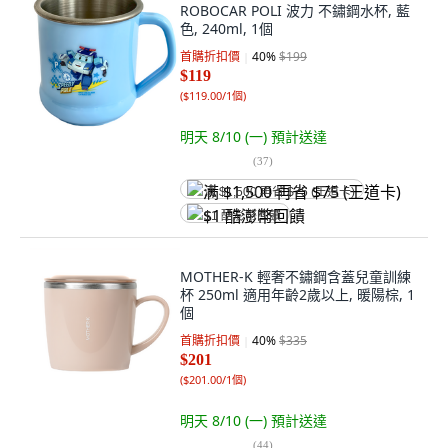
ROBOCAR POLI 波力 不鏽鋼水杯, 藍
色, 240ml, 1個
首購折扣價
40
%
$199
$119
(
$119.00/1個
)
明天 8/10 (一)
預計送達
(
37
)
满 $1,500 再省 $75 (王道卡)
$1 酷澎幣回饋
MOTHER-K 輕奢不鏽鋼含蓋兒童訓練
杯 250ml 適用年齡2歲以上, 暖陽棕, 1
個
首購折扣價
40
%
$335
$201
(
$201.00/1個
)
明天 8/10 (一)
預計送達
(
44
)