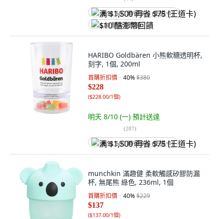
满 $1,500 再省 $75 (王道卡)
$10 酷澎幣回饋
HARIBO Goldbären 小熊軟糖透明杯,
刻字, 1個, 200ml
首購折扣價
40
%
$380
$228
(
$228.00/1個
)
明天 8/10 (一)
預計送達
(
287
)
满 $1,500 再省 $75 (王道卡)
munchkin 滿趣健 柔軟觸感矽膠防漏
杯, 無尾熊 綠色, 236ml, 1個
首購折扣價
40
%
$229
$137
(
$137.00/1個
)