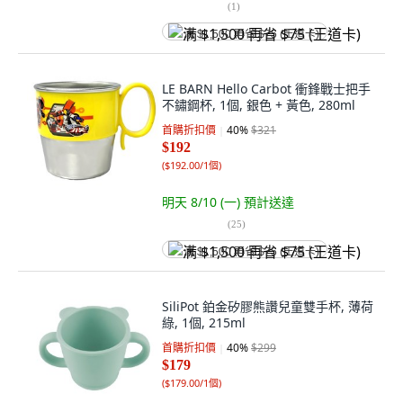
(
1
)
满 $1,500 再省 $75 (王道卡)
LE BARN Hello Carbot 衝鋒戰士把手
不鏽鋼杯, 1個, 銀色 + 黃色, 280ml
首購折扣價
40
%
$321
$192
(
$192.00/1個
)
明天 8/10 (一)
預計送達
(
25
)
满 $1,500 再省 $75 (王道卡)
SiliPot 鉑金矽膠熊讚兒童雙手杯, 薄荷
綠, 1個, 215ml
首購折扣價
40
%
$299
$179
(
$179.00/1個
)