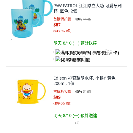
PAW PATROL 汪汪隊立大功 可愛牙刷
杯, 藍色, 2個
首購折扣價
40
%
$145
$87
(
$43.50/1個
)
明天 8/10 (一)
預計送達
满 $1,500 再省 $75 (王道卡)
$8 酷澎幣回饋
Edison 神奇聰明水杯, 小鴨Y 黃色,
200ml, 1個
首購折扣價
40
%
$165
$99
(
$99.00/1個
)
明天 8/10 (一)
預計送達
(
1
)