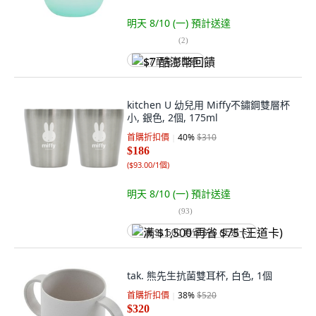
明天 8/10 (一)
預計送達
(
2
)
$7 酷澎幣回饋
kitchen U 幼兒用 Miffy不鏽鋼雙層杯
小, 銀色, 2個, 175ml
首購折扣價
40
%
$310
$186
(
$93.00/1個
)
明天 8/10 (一)
預計送達
(
93
)
满 $1,500 再省 $75 (王道卡)
tak. 熊先生抗菌雙耳杯, 白色, 1個
首購折扣價
38
%
$520
$320