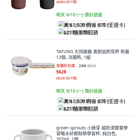
(
$484.00/1個
)
明天 8/10 (一)
預計送達
满 $1,500 再省 $75 (王道卡)
$21 酷澎幣回饋
TATUNG 大同磁器 美耐皿附耳杯 附蓋
12個, 法國熊, 1組
首購折扣價
24
%
$828
$628
(
$628.00/1個
)
明天 8/10 (一)
預計送達
满 $1,500 再省 $75 (王道卡)
$21 酷澎幣回饋
green sprouts 小綠芽 超防滑寶寶學
習喝水矽膠耐熱學習杯, 純白色,
207ml, 1個