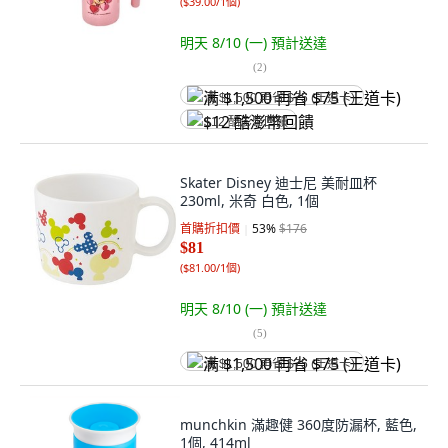
(
$39.00/1個
)
明天 8/10 (一)
預計送達
(
2
)
满 $1,500 再省 $75 (王道卡)
$12 酷澎幣回饋
Skater Disney 迪士尼 美耐皿杯
230ml, 米奇 白色, 1個
首購折扣價
53
%
$176
$81
(
$81.00/1個
)
明天 8/10 (一)
預計送達
(
5
)
满 $1,500 再省 $75 (王道卡)
munchkin 滿趣健 360度防漏杯, 藍色,
1個, 414ml