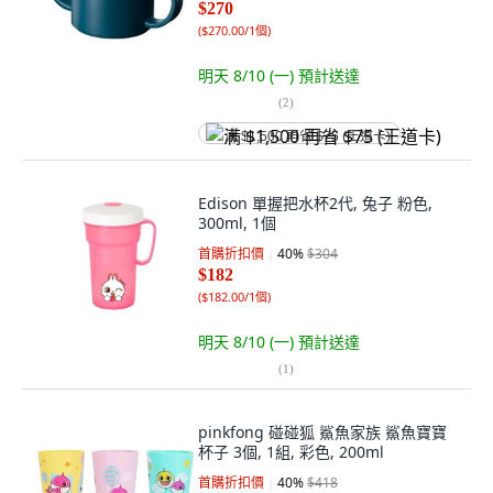
$270
(
$270.00/1個
)
明天 8/10 (一)
預計送達
(
2
)
满 $1,500 再省 $75 (王道卡)
Edison 單握把水杯2代, 兔子 粉色,
300ml, 1個
首購折扣價
40
%
$304
$182
(
$182.00/1個
)
明天 8/10 (一)
預計送達
(
1
)
pinkfong 碰碰狐 鯊魚家族 鯊魚寶寶
杯子 3個, 1組, 彩色, 200ml
首購折扣價
40
%
$418