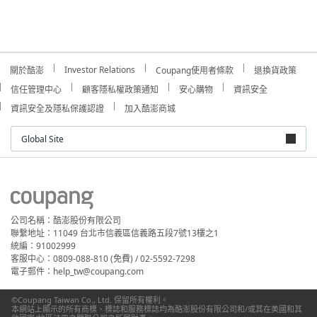
Investor Relations
關於酷澎
Coupang使用者條款
退換貨政策
信任管理中心
顧客隱私權政策通知
安心購物
資訊安全
資訊安全及隱私保護認證
加入酷澎商城
Global Site
公司名稱：酷澎股份有限公司
聯繫地址：11049 台北市信義區信義路五段7號13樓之1
統編：91002999
客服中心：0809-088-810 (免費) / 02-5592-7298
電子郵件：help_tw@coupang.com
©Coupang Taiwan Co., Ltd. 保留所有權利。
本網站上顯示的所有商標、標誌和服務標誌均為酷澎股份有限公司和/或其在美國和其