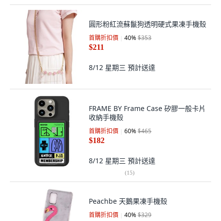
圓形粉紅流蘇鬣狗透明硬式果凍手機殼
首購折扣價
40
%
$353
$211
8/12 星期三
預計送達
FRAME BY Frame Case 矽膠一般卡片
收納手機殼
首購折扣價
60
%
$465
$182
8/12 星期三
預計送達
(
15
)
Peachbe 天鵝果凍手機殼
首購折扣價
40
%
$329