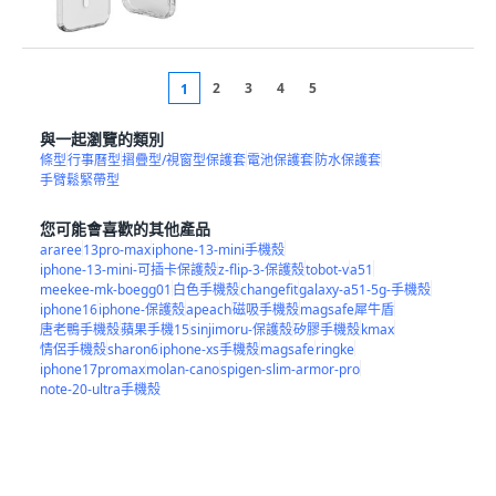
2
3
4
5
1
與一起瀏覽的類別
條型
行事曆型
摺疊型/視窗型保護套
電池保護套
防水保護套
手臂鬆緊帶型
您可能會喜歡的其他產品
araree
13pro-max
iphone-13-mini手機殼
iphone-13-mini-可插卡保護殼
z-flip-3-保護殼
tobot-v
a51
meekee-mk-boegg01
白色手機殼
changefit
galaxy-a51-5g-手機殼
iphone16
iphone-保護殼
apeach
磁吸手機殼
magsafe犀牛盾
唐老鴨手機殼
蘋果手機15
sinjimoru-保護殼
矽膠手機殼
kmax
情侶手機殼
sharon6
iphone-xs手機殼
magsafe
ringke
iphone17promax
molan-cano
spigen-slim-armor-pro
note-20-ultra手機殼