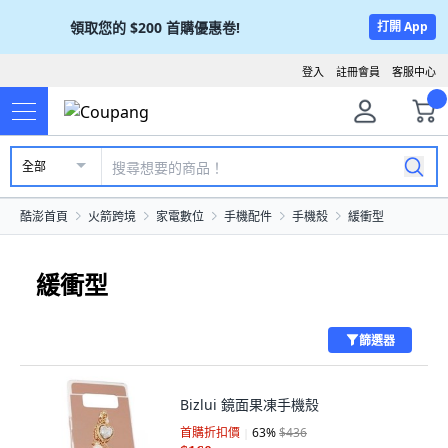
領取您的
$200
首購優惠卷!
打開 App
登入
註冊會員
客服中心
全部
酷澎首頁
火箭跨境
家電數位
手機配件
手機殼
緩衝型
緩衝型
篩選器
Bizlui 鏡面果凍手機殼
首購折扣價
63
%
$436