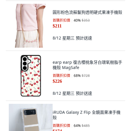
圓形粉色流蘇鬣狗透明硬式果凍手機殼
首購折扣價
40
%
$353
$211
8/12 星期三
預計送達
earp earp 復古櫻桃象牙白環氧樹脂手
機殼 MagSafe
首購折扣價
68
%
$728
$226
8/12 星期三
預計送達
iRUDA Galaxy Z Flip 全鏡面果凍手機
殼
首購折扣價
64
%
$485