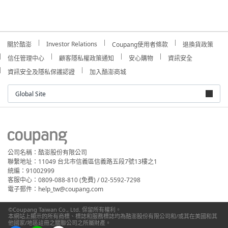
Investor Relations
關於酷澎
Coupang使用者條款
退換貨政策
信任管理中心
顧客隱私權政策通知
安心購物
資訊安全
資訊安全及隱私保護認證
加入酷澎商城
Global Site
公司名稱：酷澎股份有限公司
聯繫地址：11049 台北市信義區信義路五段7號13樓之1
統編：91002999
客服中心：0809-088-810 (免費) / 02-5592-7298
電子郵件：help_tw@coupang.com
©Coupang Taiwan Co., Ltd. 保留所有權利。
本網站上顯示的所有商標、標誌和服務標誌均為酷澎股份有限公司和/或其在美國和其
他國家/地區註冊之關聯公司之所屬財產。