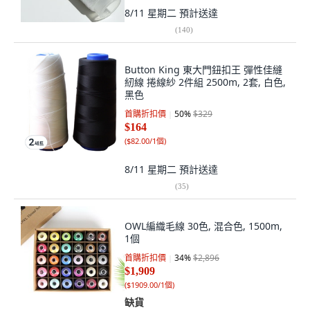
8/11 星期二
預計送達
(
140
)
Button King 東大門鈕扣王 彈性佳縫
紉線 捲線紗 2件組 2500m, 2套, 白色,
黑色
首購折扣價
50
%
$329
$164
(
$82.00/1個
)
8/11 星期二
預計送達
(
35
)
OWL編織毛線 30色, 混合色, 1500m,
1個
首購折扣價
34
%
$2,896
$1,909
(
$1909.00/1個
)
缺貨