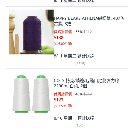
8/11 星期二
預計送達
HAPPY BEARS ATHENA縫紉線, 407仿
古紫, 3捲
首購折扣價
55
%
$312
$138
(
$46.00/1個
)
8/11 星期二
預計送達
(
1120
)
COTS 拷克/鎖邊/包縫用尼龍彈力線
2200m, 白色, 2個
首購折扣價
40
%
$212
$127
(
$63.50/1個
)
8/10 星期一
預計送達
(
160
)