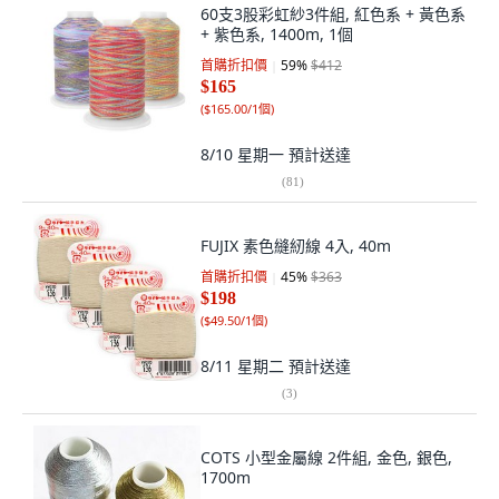
60支3股彩虹紗3件組, 紅色系 + 黃色系
+ 紫色系, 1400m, 1個
首購折扣價
59
%
$412
$165
(
$165.00/1個
)
8/10 星期一
預計送達
(
81
)
FUJIX 素色縫紉線 4入, 40m
首購折扣價
45
%
$363
$198
(
$49.50/1個
)
8/11 星期二
預計送達
(
3
)
COTS 小型金屬線 2件組, 金色, 銀色,
1700m