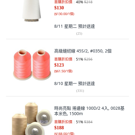
首購折扣價
40
%
$218
$130
(
$130.00/1個
)
8/11 星期二
預計送達
(
25
)
高級縫紉線 45S/2, #0350, 2個
首購折扣價
51
%
$256
$123
(
$61.50/1個
)
8/10 星期一
預計送達
(
331
)
時尚亮點 捲邊線 100D/2 4入, 0028基
本米色, 1500m
首購折扣價
51
%
$384
$188
(
$188.00/1個
)