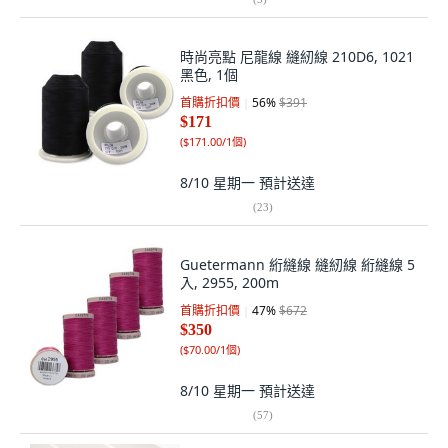
時尚亮點 尼龍線 縫紉線 210D6, 1021
黑色, 1個
首購折扣價
56
%
$391
$171
(
$171.00/1個
)
8/10 星期一
預計送達
(
23
)
Guetermann 絎縫線 縫紉線 絎縫線 5
入, 2955, 200m
首購折扣價
47
%
$672
$350
(
$70.00/1個
)
8/10 星期一
預計送達
(
57
)