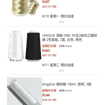
$197
(
$65.67/1個
)
8/10 星期一
預計送達
(
84
)
UNIQUE 頂級 OWL 45支2股包芯縫紉
線 2色套組, 2套, 白色, 黑色
首購折扣價
59
%
$404
$163
(
$81.50/1個
)
8/11 星期二
預計送達
(
65
)
Angplus 縫紉線 100m, 透明, 3個
首購折扣價
40
%
$240
$144
(
$48.00/1個
)