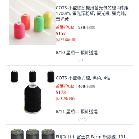
COTS 小型縫紉機用螢光包芯線 4件組,
1700m, 螢光深粉紅, 螢光橘, 螢光綠,
螢光黃
首購折扣價
58
%
$380
$157
(
$157.00/1個
)
8/10 星期一
預計送達
(
5
)
COTS 小型彈力線, 黑色, 4個
首購折扣價
40
%
$289
$173
(
$43.25/1個
)
8/11 星期二
預計送達
(
882
)
FUJIX Ltd. 富士克 Farm 絎縫線, 191