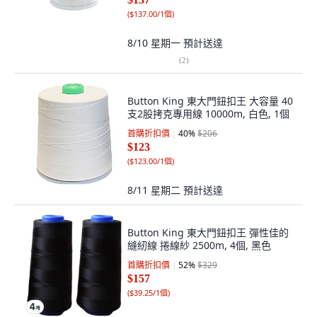
(
$137.00/1個
)
8/10 星期一
預計送達
(
2
)
Button King 東大門鈕扣王 大容量 40
支2股拷克專用線 10000m, 白色, 1個
首購折扣價
40
%
$206
$123
(
$123.00/1個
)
8/11 星期二
預計送達
Button King 東大門鈕扣王 彈性佳的
縫紉線 捲線紗 2500m, 4個, 黑色
首購折扣價
52
%
$329
$157
(
$39.25/1個
)