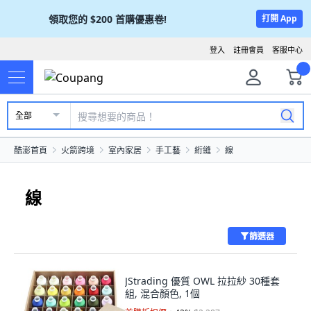
領取您的
$200
首購優惠卷!
打開 App
登入
註冊會員
客服中心
全部
酷澎首頁
火箭跨境
室內家居
手工藝
絎縫
線
線
篩選器
JStrading 優質 OWL 拉拉紗 30種套
組, 混合顏色, 1個