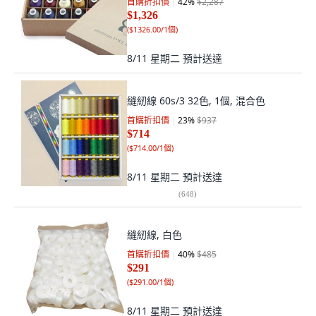
首購折扣價
42
%
$2,287
$1,326
(
$1326.00/1個
)
8/11 星期二
預計送達
縫紉線 60s/3 32色, 1個, 混合色
首購折扣價
23
%
$937
$714
(
$714.00/1個
)
8/11 星期二
預計送達
(
648
)
縫紉線, 白色
首購折扣價
40
%
$485
$291
(
$291.00/1個
)
8/11 星期二
預計送達