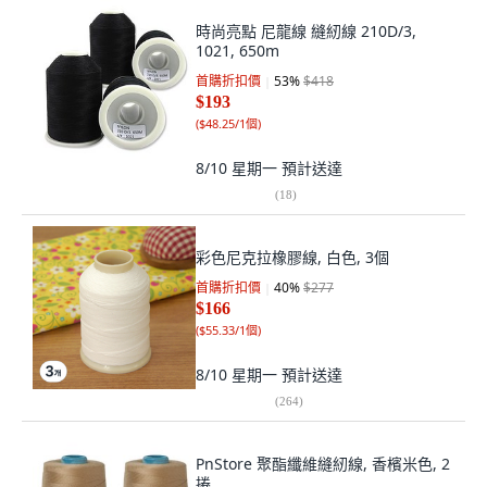
時尚亮點 尼龍線 縫紉線 210D/3,
1021, 650m
首購折扣價
53
%
$418
$193
(
$48.25/1個
)
8/10 星期一
預計送達
(
18
)
彩色尼克拉橡膠線, 白色, 3個
首購折扣價
40
%
$277
$166
(
$55.33/1個
)
8/10 星期一
預計送達
(
264
)
PnStore 聚酯纖維縫紉線, 香檳米色, 2
捲