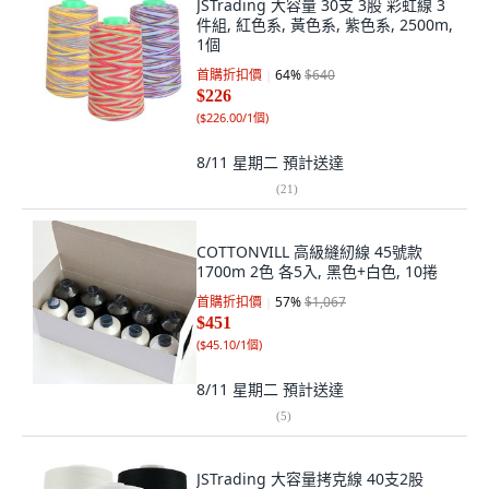
JSTrading 大容量 30支 3股 彩虹線 3
件組, 紅色系, 黃色系, 紫色系, 2500m,
1個
首購折扣價
64
%
$640
$226
(
$226.00/1個
)
8/11 星期二
預計送達
(
21
)
COTTONVILL 高級縫紉線 45號款
1700m 2色 各5入, 黑色+白色, 10捲
首購折扣價
57
%
$1,067
$451
(
$45.10/1個
)
8/11 星期二
預計送達
(
5
)
JSTrading 大容量拷克線 40支2股