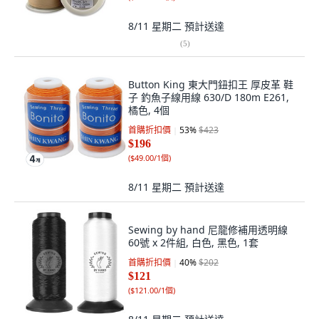
8/11 星期二
預計送達
(
5
)
Button King 東大門鈕扣王 厚皮革 鞋
子 釣魚子線用線 630/D 180m E261,
橘色, 4個
首購折扣價
53
%
$423
$196
(
$49.00/1個
)
8/11 星期二
預計送達
Sewing by hand 尼龍修補用透明線
60號 x 2件組, 白色, 黑色, 1套
首購折扣價
40
%
$202
$121
(
$121.00/1個
)