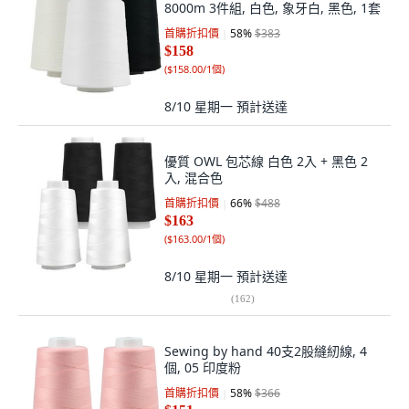
8000m 3件組, 白色, 象牙白, 黑色, 1套
首購折扣價
58
%
$383
$158
(
$158.00/1個
)
8/10 星期一
預計送達
優質 OWL 包芯線 白色 2入 + 黑色 2
入, 混合色
首購折扣價
66
%
$488
$163
(
$163.00/1個
)
8/10 星期一
預計送達
(
162
)
Sewing by hand 40支2股縫紉線, 4
個, 05 印度粉
首購折扣價
58
%
$366