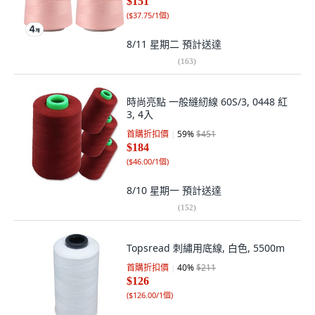
$151
(
$37.75/1個
)
8/11 星期二
預計送達
(
163
)
時尚亮點 一般縫紉線 60S/3, 0448 紅
3, 4入
首購折扣價
59
%
$451
$184
(
$46.00/1個
)
8/10 星期一
預計送達
(
152
)
Topsread 刺繡用底線, 白色, 5500m
首購折扣價
40
%
$211
$126
(
$126.00/1個
)