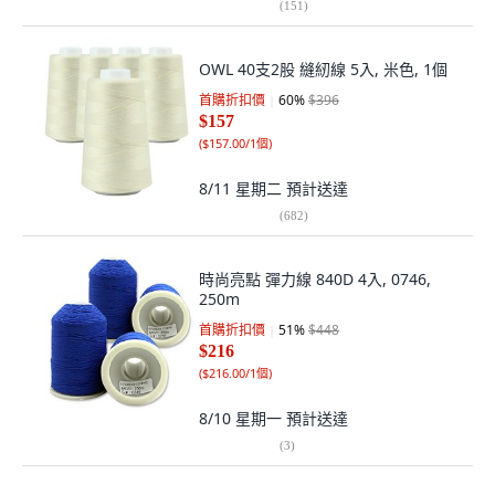
(
151
)
OWL 40支2股 縫紉線 5入, 米色, 1個
首購折扣價
60
%
$396
$157
(
$157.00/1個
)
8/11 星期二
預計送達
(
682
)
時尚亮點 彈力線 840D 4入, 0746,
250m
首購折扣價
51
%
$448
$216
(
$216.00/1個
)
8/10 星期一
預計送達
(
3
)