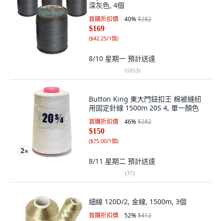
深灰色, 4個
首購折扣價
40
%
$282
$169
(
$42.25/1個
)
8/10 星期一
預計送達
(
1053
)
Button King 東大門鈕扣王 棉被縫紉
用固定針線 1500m 20S 4, 單一顏色
首購折扣價
46
%
$282
$150
(
$75.00/1個
)
8/11 星期二
預計送達
(
37
)
細線 120D/2, 金線, 1500m, 3個
首購折扣價
52
%
$412