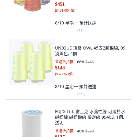
$451
(
$451.00/1個
)
8/10 星期一
預計送達
(
41
)
UNIQUE 頂級 OWL 45支2股棉線, 09
淺黃色, 4個
首購折扣價
66
%
$445
$148
(
$37.00/1個
)
8/10 星期一
預計送達
(
331
)
FUJIX Ltd. 富士克 水溶性線 可溶於水
縫紉線 縫紉機線 檢定線 99403, 1個,
透明
首購折扣價
40
%
$229
$137