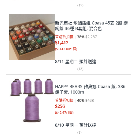
(
17
)
新光商社 聚酯纖維 Coasa 45支 2股 縫
紉線 36種 B套組, 混合色
首購折扣價
38
%
$2,287
$1,412
(
$1412.00/1個
)
8/11 星期二
預計送達
(
13
)
HAPPY BEARS 雅典娜 Coasa 線, 336
鴿子紫, 1000m
首購折扣價
40
%
$428
$256
(
$42.67/1個
)
8/10 星期一
預計送達
(
1
)