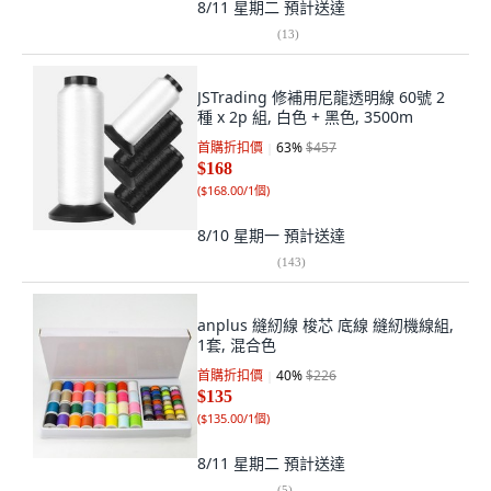
8/11 星期二
預計送達
(
13
)
JSTrading 修補用尼龍透明線 60號 2
種 x 2p 組, 白色 + 黑色, 3500m
首購折扣價
63
%
$457
$168
(
$168.00/1個
)
8/10 星期一
預計送達
(
143
)
anplus 縫紉線 梭芯 底線 縫紉機線組,
1套, 混合色
首購折扣價
40
%
$226
$135
(
$135.00/1個
)
8/11 星期二
預計送達
(
5
)