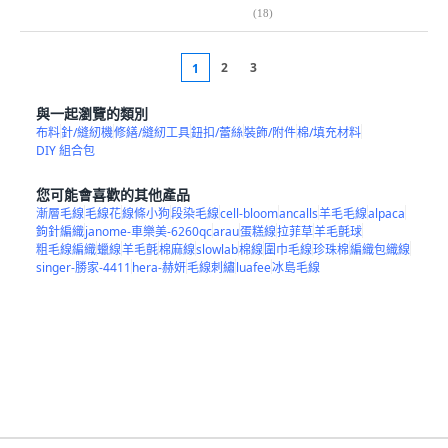
(
18
)
2
3
1
與一起瀏覽的類別
布料
針/縫紉機
修繕/縫紉工具
鈕扣/蕾絲
裝飾/附件
棉/填充材料
DIY 組合包
您可能會喜歡的其他產品
漸層毛線
毛線花
線條小狗
段染毛線
cell-bloom
ancalls
羊毛毛線
alpaca
鉤針編織
janome-車樂美-6260qc
arau
蛋糕線
拉菲草
羊毛氈球
粗毛線編織
蠟線
羊毛氈
棉麻線
slowlab
棉線
圍巾毛線
珍珠棉
編織包織線
singer-勝家-4411
hera-赫妍
毛線刺繡
luafee
冰島毛線