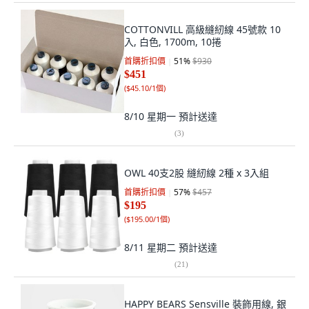
COTTONVILL 高級縫紉線 45號款 10
入, 白色, 1700m, 10捲
首購折扣價
51
%
$930
$451
(
$45.10/1個
)
8/10 星期一
預計送達
(
3
)
OWL 40支2股 縫紉線 2種 x 3入組
首購折扣價
57
%
$457
$195
(
$195.00/1個
)
8/11 星期二
預計送達
(
21
)
HAPPY BEARS Sensville 裝飾用線, 銀