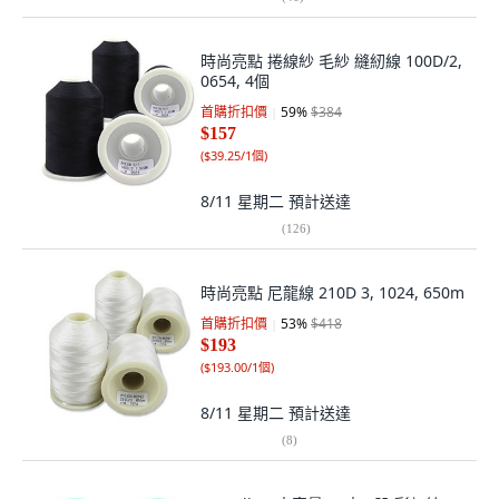
時尚亮點 捲線紗 毛紗 縫紉線 100D/2,
0654, 4個
首購折扣價
59
%
$384
$157
(
$39.25/1個
)
8/11 星期二
預計送達
(
126
)
時尚亮點 尼龍線 210D 3, 1024, 650m
首購折扣價
53
%
$418
$193
(
$193.00/1個
)
8/11 星期二
預計送達
(
8
)