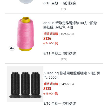
8/10 星期一
預計送達
(
37
)
anplus 聚酯纖維縫紉線 40支 2股線
縫紉線, 粉紅色, 4個
首購折扣價
40
%
$228
$136
(
$34.00/1個
)
8/11 星期二
預計送達
(
124
)
JSTrading 修補用尼龍透明線 60號, 黑
色, 3500m
首購折扣價
64
%
$384
$135
(
$45.00/1個
)
8/10 星期一
預計送達