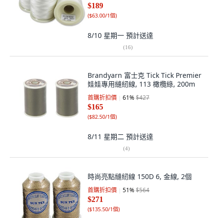
$189
(
$63.00/1個
)
8/10 星期一
預計送達
(
16
)
Brandyarn 富士克 Tick Tick Premier
娃娃專用縫紉線, 113 橄欖綠, 200m
首購折扣價
61
%
$427
$165
(
$82.50/1個
)
8/11 星期二
預計送達
(
4
)
時尚亮點縫紉線 150D 6, 金線, 2個
首購折扣價
51
%
$564
$271
(
$135.50/1個
)