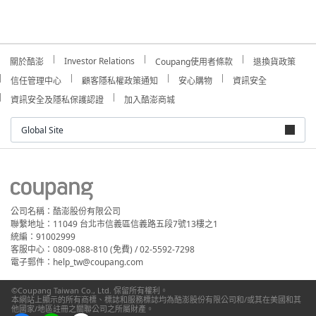
Investor Relations
關於酷澎
Coupang使用者條款
退換貨政策
信任管理中心
顧客隱私權政策通知
安心購物
資訊安全
資訊安全及隱私保護認證
加入酷澎商城
Global Site
公司名稱：酷澎股份有限公司
聯繫地址：11049 台北市信義區信義路五段7號13樓之1
統編：91002999
客服中心：0809-088-810 (免費) / 02-5592-7298
電子郵件：help_tw@coupang.com
©Coupang Taiwan Co., Ltd. 保留所有權利。
本網站上顯示的所有商標、標誌和服務標誌均為酷澎股份有限公司和/或其在美國和其
他國家/地區註冊之關聯公司之所屬財產。