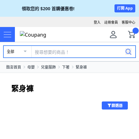
領取您的
$200
首購優惠卷!
打開 App
登入
註冊會員
客服中心
全部
酷澎首頁
母嬰
兒童服飾
下著
緊身褲
緊身褲
篩選器