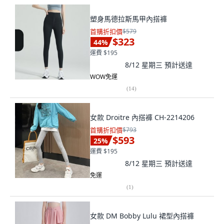
塑身馬德拉斯馬甲內搭褲
首購折扣價
$579
$323
44
%
運費 $195
8/12 星期三
預計送達
WOW免運
(
14
)
女款 Droitre 內搭褲 CH-2214206
首購折扣價
$793
$593
25
%
運費 $195
8/12 星期三
預計送達
免運
(
1
)
女款 DM Bobby Lulu 裙型內搭褲