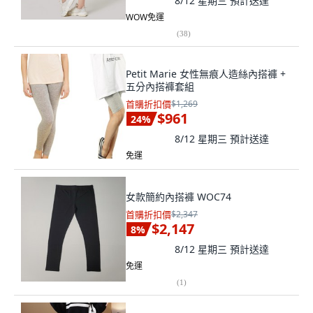
8/12 星期三
預計送達
WOW免運
(
38
)
Petit Marie 女性無痕人造絲內搭褲 +
五分內搭褲套組
首購折扣價
$1,269
$961
24
%
8/12 星期三
預計送達
免運
女款簡約內搭褲 WOC74
首購折扣價
$2,347
$2,147
8
%
8/12 星期三
預計送達
免運
(
1
)