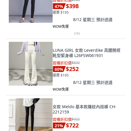
首購折扣價
$398
47
%
運費 $195
8/12 星期三
預計送達
WOW免運
(
10
)
LUNA GIRL 女款 Leverdike 高腰開衩
靴型緊身褲 L26FSW061931
首購折扣價
$632
$252
60
%
運費 $195
8/12 星期三
預計送達
WOW免運
女款 Meldo 基本款羅紋內搭褲 CH-
2212159
首購折扣價
$922
$722
21
%