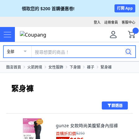
領取您的
$200
首購優惠卷!
打開 App
登入
註冊會員
客服中心
全部
酷澎首頁
火箭跨境
女性服飾
下身類
褲子
緊身褲
緊身褲
篩選器
gunze 女款時尚美腹緊身內搭褲
首購折扣價
$250