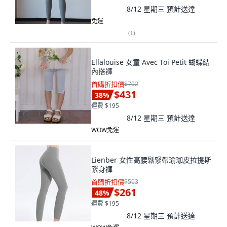
8/12 星期三
預計送達
免運
(
1
)
Ellalouise 女童 Avec Toi Petit 蝴蝶結
內搭褲
首購折扣價
$702
$431
38
%
運費 $195
8/12 星期三
預計送達
WOW免運
Lienber 女性高腰鬆緊帶瑜珈皮拉提斯
緊身褲
首購折扣價
$503
$261
48
%
運費 $195
8/12 星期三
預計送達