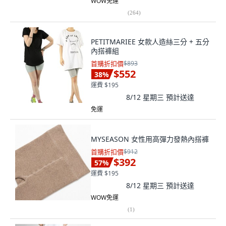
WOW免運
(
264
)
PETITMARIEE 女款人造絲三分 + 五分
內搭褲組
首購折扣價
$893
$552
38
%
運費 $195
8/12 星期三
預計送達
免運
MYSEASON 女性用高彈力發熱內搭褲
首購折扣價
$912
$392
57
%
運費 $195
8/12 星期三
預計送達
WOW免運
(
1
)