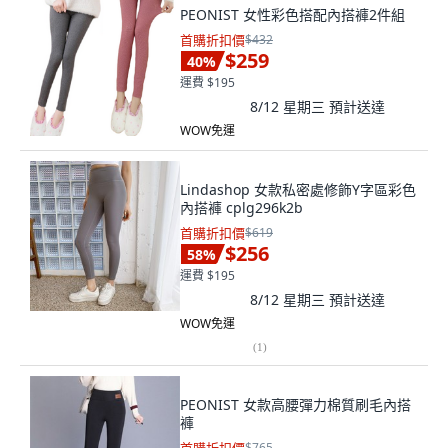
PEONIST 女性彩色搭配內搭褲2件組
首購折扣價
$432
$259
40
%
運費 $195
8/12 星期三
預計送達
WOW免運
Lindashop 女款私密處修飾Y字區彩色
內搭褲 cplg296k2b
首購折扣價
$619
$256
58
%
運費 $195
8/12 星期三
預計送達
WOW免運
(
1
)
PEONIST 女款高腰彈力棉質刷毛內搭
褲
$765