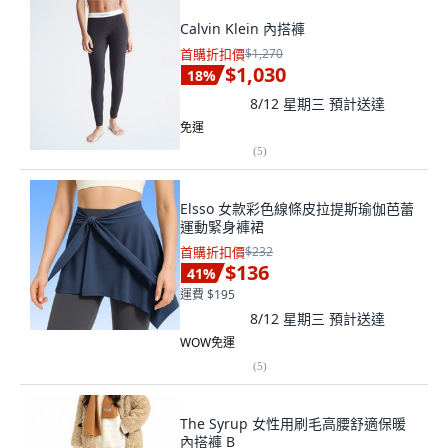
Calvin Klein 內搭褲
首購折扣價
$1,270
$1,030
18
%
8/12 星期三
預計送達
免運
(
5
)
Elsso 女款彩色線條皮拉提斯瑜伽芭蕾
運動緊身褲裙
首購折扣價
$232
$136
41
%
運費 $195
8/12 星期三
預計送達
WOW免運
(
5
)
The Syrup 女性用刷毛高腰舒適保暖
內搭褲 B