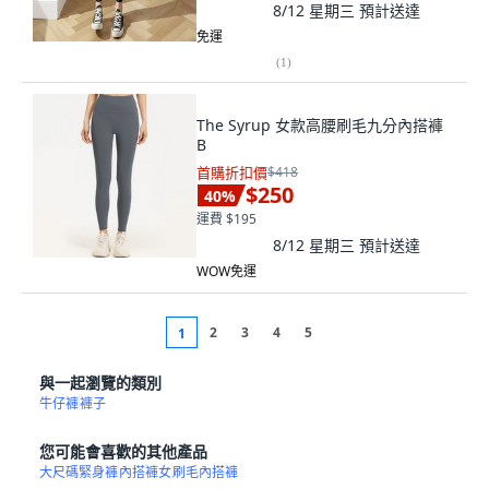
8/12 星期三
預計送達
免運
(
1
)
The Syrup 女款高腰刷毛九分內搭褲
B
首購折扣價
$418
$250
40
%
運費 $195
8/12 星期三
預計送達
WOW免運
2
3
4
5
1
與一起瀏覽的類別
牛仔褲
褲子
您可能會喜歡的其他產品
大尺碼緊身褲
內搭褲女
刷毛內搭褲