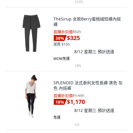
(
125
)
TheSirup 女款Berry蜜桃絨短褲內搭
褲
首購折扣價
$525
$325
38
%
運費 $195
8/12 星期三
預計送達
WOW免運
(
39
)
SPLENDID 法式泰利女性長褲 黑色 灰
色 內搭褲
首購折扣價
$1,430
$1,170
18
%
8/12 星期三
預計送達
免運
(
1
)