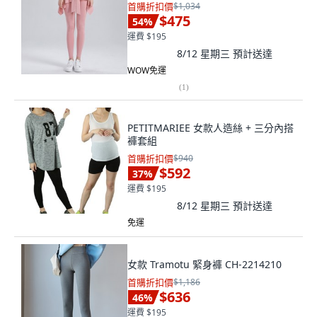
首購折扣價
$1,034
$475
54
%
運費 $195
8/12 星期三
預計送達
WOW免運
(
1
)
PETITMARIEE 女款人造絲 + 三分內搭
褲套組
首購折扣價
$940
$592
37
%
運費 $195
8/12 星期三
預計送達
免運
女款 Tramotu 緊身褲 CH-2214210
首購折扣價
$1,186
$636
46
%
運費 $195