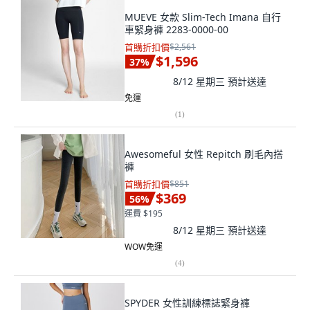
MUEVE 女款 Slim-Tech Imana 自行
車緊身褲 2283-0000-00
首購折扣價
$2,561
$1,596
37
%
8/12 星期三
預計送達
免運
(
1
)
Awesomeful 女性 Repitch 刷毛內搭
褲
首購折扣價
$851
$369
56
%
運費 $195
8/12 星期三
預計送達
WOW免運
(
4
)
SPYDER 女性訓練標誌緊身褲