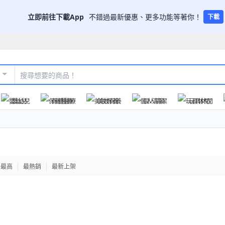
立即前往下載App
不錯過最新優惠、更多功能等著你！
下載
嬰幼兒
保健醫療
美妝保養
個人清潔
玩具休閒
格最高
最熱銷
最新上架