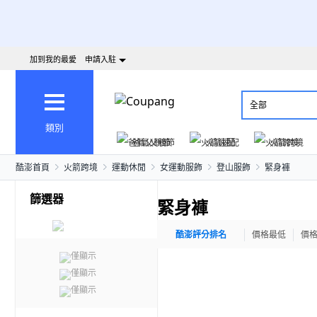
加到我的最愛
申請入駐
全部
類別
爸氣父親節
火箭速配
火箭跨境
酷澎首頁
火箭跨境
運動休閒
女運動服飾
登山服飾
緊身褲
篩選器
緊身褲
酷澎評分排名
價格最低
價
僅顯示
僅顯示
僅顯示