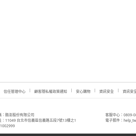
信任管理中心
顧客隱私權政策通知
安心購物
資訊安全
資訊安
稱：酷澎股份有限公司
客服中心：0809-088-
：11049 台北市信義區信義路五段7號13樓之1
電子郵件：help_tw
002999