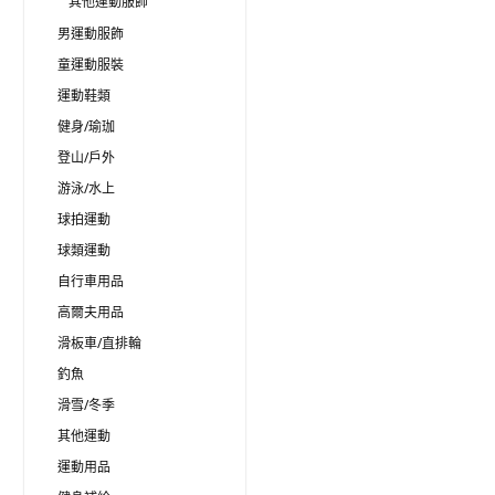
其他運動服飾
男運動服飾
童運動服裝
運動鞋類
健身/瑜珈
登山/戶外
游泳/水上
球拍運動
球類運動
自行車用品
高爾夫用品
滑板車/直排輪
釣魚
滑雪/冬季
其他運動
運動用品