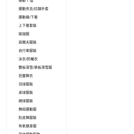
運動 T 恤
運動夾克/拉鍊外套
運動褲/下著
上下著套裝
瑜珈服
高爾夫服裝
自行車服裝
泳衣/防曬衣
雙板滑雪/單板滑雪服
芭蕾舞衣
羽球服裝
桌球服裝
網球服裝
舞蹈運動服
肚皮舞服裝
有氧健身服