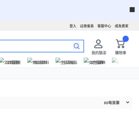
登入
註冊會員
客服中心
成為賣家
我的酷澎
購物車
文具圖書
食品飲料
生活用品
女性服飾
運動戶外
60
每頁筆