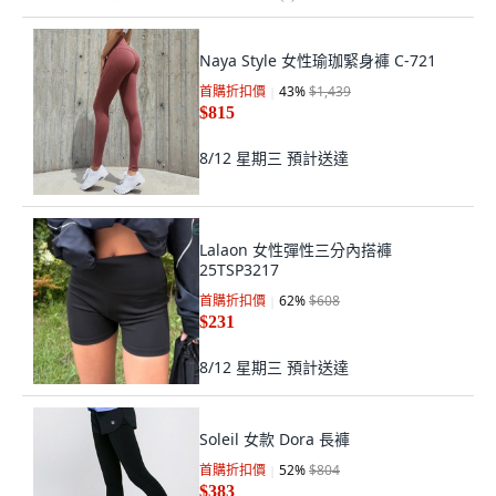
Naya Style 女性瑜珈緊身褲 C-721
首購折扣價
43
%
$1,439
$815
8/12 星期三
預計送達
Lalaon 女性彈性三分內搭褲
25TSP3217
首購折扣價
62
%
$608
$231
8/12 星期三
預計送達
Soleil 女款 Dora 長褲
首購折扣價
52
%
$804
$383