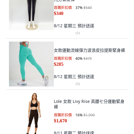
首購折扣價
37
%
$540
$340
8/12 星期三
預計送達
(
1
)
女款運動流線彈力波浪皮拉提斯緊身褲
首購折扣價
40
%
$475
$285
8/12 星期三
預計送達
(
5
)
Lole 女款 Livy Rise 高腰七分運動緊身
褲
首購折扣價
16
%
$1,990
$1,670
8/11 星期二
預計送達