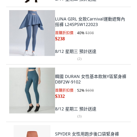
LUNA GIRL 女款Carnival運動遮臀內
搭褲 L24SPSW122023
首購折扣價
40
%
$398
$238
8/12 星期三
預計送達
(
2
)
韓國 DURAN 女性基本款無Y區緊身褲
DBF2W-9102
首購折扣價
52
%
$698
$332
8/12 星期三
預計送達
(
3
)
SPYDER 女性用跑步後口袋緊身褲