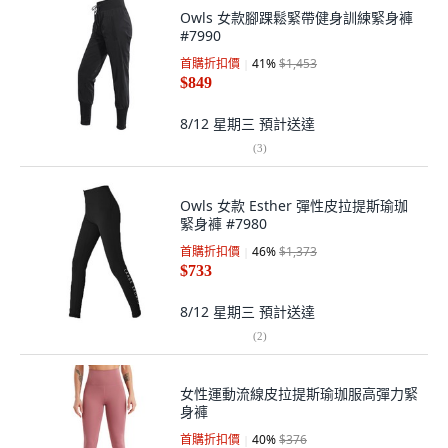
Owls 女款腳踝鬆緊帶健身訓練緊身褲
#7990
首購折扣價
41
%
$1,453
$849
8/12 星期三
預計送達
(
3
)
Owls 女款 Esther 彈性皮拉提斯瑜珈
緊身褲 #7980
首購折扣價
46
%
$1,373
$733
8/12 星期三
預計送達
(
2
)
女性運動流線皮拉提斯瑜珈服高彈力緊
身褲
首購折扣價
40
%
$376