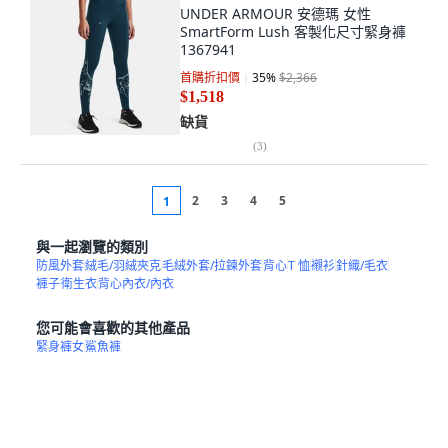
UNDER ARMOUR 安德瑪 女性
SmartForm Lush 客製化尺寸緊身褲
1367941
首購折扣價
35
%
$2,366
$1,518
缺貨
(
3
)
2
3
4
5
1
與一起瀏覽的類別
防風外套
絨毛/羽絨夾克
毛絨外套/拉鍊外套
背心
T 恤
襯衫
針織/毛衣
褲子
衛生衣
背心內衣/內衣
您可能會喜歡的其他產品
緊身褲女
鯊魚褲