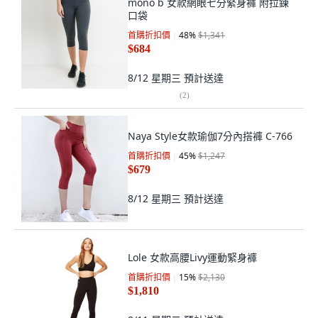
mono b 女款網眼七分緊身褲 附拉鍊
口袋
首購折扣價
48
%
$1,341
$684
8/12 星期三
預計送達
(
2
)
Naya Style女款瑜伽7分內搭褲 C-766
首購折扣價
45
%
$1,247
$679
8/12 星期三
預計送達
Lole 女款高腰Livy運動緊身褲
首購折扣價
15
%
$2,130
$1,810