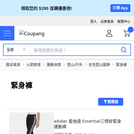
領取您的
$200
首購優惠卷!
打開 App
登入
註冊會員
客服中心
全部
酷澎首頁
火箭跨境
運動休閒
登山/戶外
女性登山服飾
緊身褲
緊身褲
篩選器
adidas 愛迪達 Essential三條紋緊身
運動褲