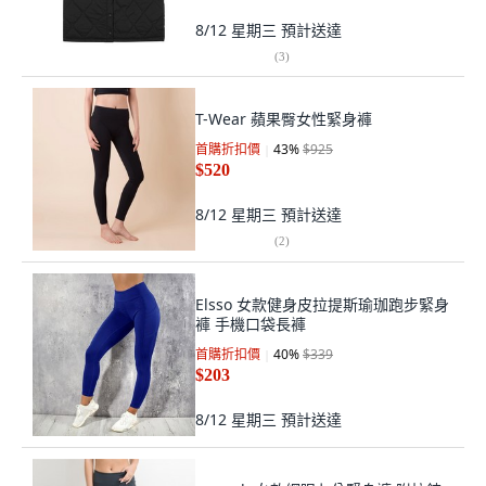
8/12 星期三
預計送達
(
3
)
T-Wear 蘋果臀女性緊身褲
首購折扣價
43
%
$925
$520
8/12 星期三
預計送達
(
2
)
Elsso 女款健身皮拉提斯瑜珈跑步緊身
褲 手機口袋長褲
首購折扣價
40
%
$339
$203
8/12 星期三
預計送達