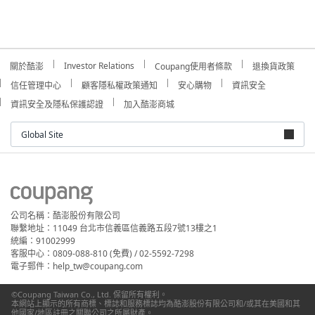
Investor Relations
關於酷澎
Coupang使用者條款
退換貨政策
信任管理中心
顧客隱私權政策通知
安心購物
資訊安全
資訊安全及隱私保護認證
加入酷澎商城
Global Site
公司名稱：酷澎股份有限公司
聯繫地址：11049 台北市信義區信義路五段7號13樓之1
統編：91002999
客服中心：0809-088-810 (免費) / 02-5592-7298
電子郵件：help_tw@coupang.com
©Coupang Taiwan Co., Ltd. 保留所有權利。
本網站上顯示的所有商標、標誌和服務標誌均為酷澎股份有限公司和/或其在美國和其
他國家/地區註冊之關聯公司之所屬財產。