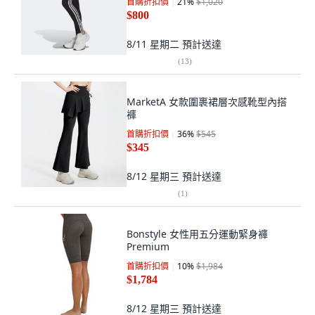
首購折扣價
21
%
$1,020
$800
8/11 星期二
預計送達
(
13
)
MarketA 女款圍裹裙層次感靴型內搭
褲
首購折扣價
36
%
$545
$345
8/12 星期三
預計送達
(
1
)
Bonstyle 女性用五分運動緊身褲
Premium
首購折扣價
10
%
$1,984
$1,784
8/12 星期三
預計送達