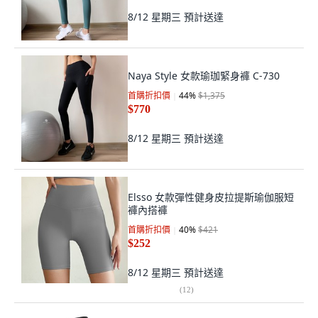
8/12 星期三
預計送達
Naya Style 女款瑜珈緊身褲 C-730
首購折扣價
44
%
$1,375
$770
8/12 星期三
預計送達
Elsso 女款彈性健身皮拉提斯瑜伽服短
褲內搭褲
首購折扣價
40
%
$421
$252
8/12 星期三
預計送達
(
12
)