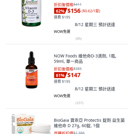
折扣後價格
$411
$156
62
%
(
$0.62/1錠
)
運費 $195
8/12 星期三
預計送達
WOW免運
(
95
)
NOW Foods 維他命D-3滴劑, 1瓶,
59ml, 單一商品
折扣後價格
$385
$147
61
%
運費 $195
8/12 星期三
預計送達
WOW免運
(
157
)
BioGaia 寶乖亞 Protectis 錠劑 益生菌
維他命 D 27g, 60錠, 1個
首購折扣價
$1,386