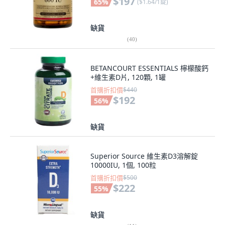
$197
65
%
(
$1.64/1錠
)
缺貨
(
40
)
BETANCOURT ESSENTIALS 檸檬酸鈣
+維生素D片, 120顆, 1罐
首購折扣價
$440
$192
56
%
缺貨
Superior Source 維生素D3溶解錠
10000IU, 1個, 100粒
首購折扣價
$500
$222
55
%
缺貨