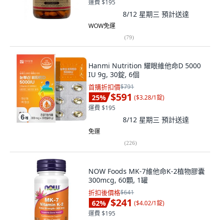
運費 $195
8/12 星期三
預計送達
WOW免運
(
79
)
Hanmi Nutrition 耀眼維他命D 5000
IU 9g, 30錠, 6個
首購折扣價
$791
$591
25
%
(
$3.28/1錠
)
運費 $195
8/12 星期三
預計送達
免運
(
226
)
NOW Foods MK-7維他命K-2植物膠囊
300mcg, 60顆, 1罐
折扣後價格
$641
$241
62
%
(
$4.02/1錠
)
運費 $195