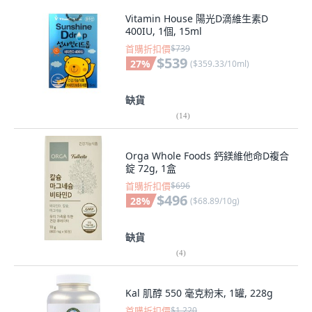
Vitamin House 陽光D滴維生素D
400IU, 1個, 15ml
首購折扣價
$739
$539
27
%
(
$359.33/10ml
)
缺貨
(
14
)
Orga Whole Foods 鈣鎂維他命D複合
錠 72g, 1盒
首購折扣價
$696
$496
28
%
(
$68.89/10g
)
缺貨
(
4
)
Kal 肌醇 550 毫克粉末, 1罐, 228g
首購折扣價
$1,220