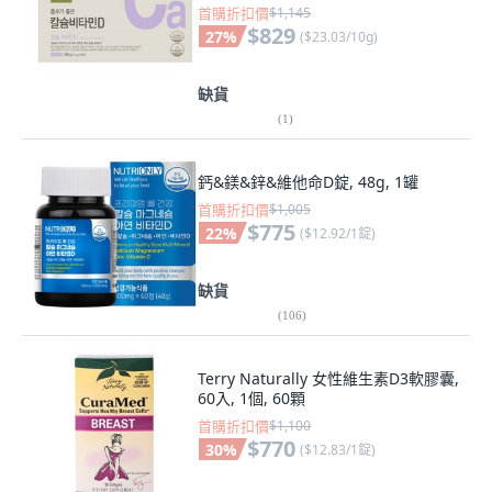
首購折扣價
$1,145
$829
27
%
(
$23.03/10g
)
缺貨
(
1
)
鈣&鎂&鋅&維他命D錠, 48g, 1罐
首購折扣價
$1,005
$775
22
%
(
$12.92/1錠
)
缺貨
(
106
)
Terry Naturally 女性維生素D3軟膠囊,
60入, 1個, 60顆
首購折扣價
$1,100
$770
30
%
(
$12.83/1錠
)