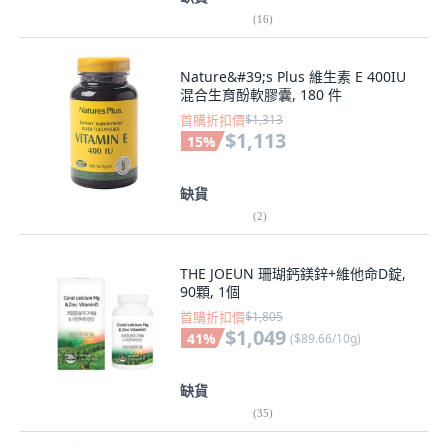
(
16
)
Nature&#39;s Plus 維生素 E 400IU
混合生育酚軟膠囊, 180 件
首購折扣價
$1,313
$1,113
15
%
缺貨
(
2
)
THE JOEUN 珊瑚鈣鎂鋅+維他命D錠,
90顆, 1個
首購折扣價
$1,805
$1,049
41
%
(
$89.66/10g
)
缺貨
(
35
)