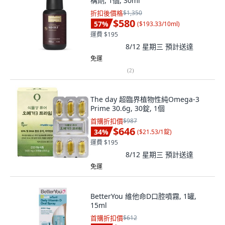
構劑, 1個, 30ml
折扣後價格
$1,350
$580
57
%
(
$193.33/10ml
)
運費 $195
8/12 星期三
預計送達
免運
(
2
)
The day 超臨界植物性純Omega-3
Prime 30.6g, 30錠, 1個
首購折扣價
$987
$646
34
%
(
$21.53/1錠
)
運費 $195
8/12 星期三
預計送達
免運
BetterYou 維他命D口腔噴霧, 1罐,
15ml
首購折扣價
$612