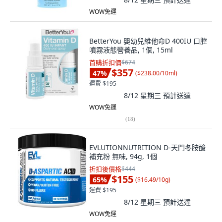
WOW免運
BetterYou 嬰幼兒維他命D 400IU 口腔
噴霧液態營養品, 1個, 15ml
首購折扣價
$674
$357
47
%
(
$238.00/10ml
)
運費 $195
8/12 星期三
預計送達
WOW免運
(
18
)
EVLUTIONNUTRITION D-天門冬胺酸
補充粉 無味, 94g, 1個
折扣後價格
$444
$155
65
%
(
$16.49/10g
)
運費 $195
8/12 星期三
預計送達
WOW免運