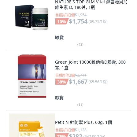
NATURE'S TOP GLM Vital 綠唇貽貝加
維生素 D, 180片, 1瓶
首購折扣價
$1,954
$1,754
10
%
(
$9.75/1錠
)
缺貨
(
42
)
Green Joint 10000維他命D膠囊, 300
顆, 1盒
首購折扣價
$2,711
$1,667
38
%
(
$5.56/1錠
)
缺貨
(
11
)
Petit N 鋅防禦 Plus, 60g, 1個
首購折扣價
$1,128
$282
75
%
(
$47.00/10g
)