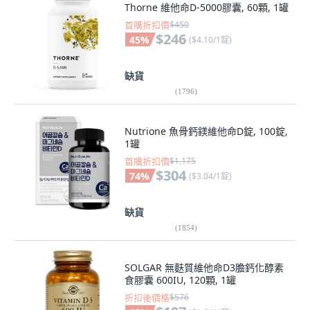
Thorne 維他命D-5000膠囊, 60顆, 1罐
首購折扣價
$450
$246
45
%
(
$4.10/1錠
)
缺貨
(
1796
)
Nutrione 魚骨鈣鎂維他命D錠, 100錠,
1罐
首購折扣價
$1,175
$304
74
%
(
$3.04/1錠
)
缺貨
(
1854
)
SOLGAR 無麩質維他命D3膽鈣化醇素
食膠囊 600IU, 120顆, 1罐
折扣後價格
$576