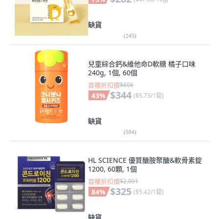
缺貨
(
245
)
兒童綜合鈣&維他命D軟糖 橘子口味
240g, 1個, 60個
首購折扣價
$606
$344
43
%
(
$5.73/1錠
)
缺貨
(
504
)
HL SCIENCE 優質醣胺聚醣&軟骨素錠
1200, 60顆, 1個
首購折扣價
$2,091
$325
84
%
(
$5.42/1錠
)
缺貨