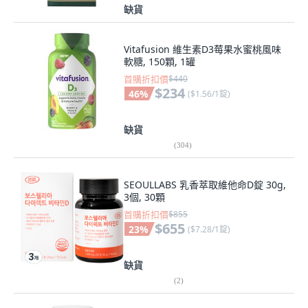
缺貨
Vitafusion 維生素D3莓果水蜜桃風味
軟糖, 150顆, 1罐
首購折扣價
$440
$234
46
%
(
$1.56/1錠
)
缺貨
(
304
)
SEOULLABS 乳香萃取維他命D錠 30g,
3個, 30顆
首購折扣價
$855
$655
23
%
(
$7.28/1錠
)
缺貨
(
2
)