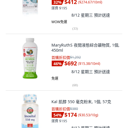
$412
32
%
(
$274.67/10ml
)
運費 $195
8/12 星期三
預計送達
WOW免運
(
33
)
MaryRuthS 夜間液態綜合礦物質, 1個,
450ml
首購折扣價
$1,292
$692
46
%
(
$15.38/10ml
)
8/12 星期三
預計送達
免運
(
68
)
Kal 肌醇 550 毫克粉末, 1個, 57克
首購折扣價
$380
$174
54
%
(
$30.53/10g
)
運費 $195
8/12 星期三
預計送達