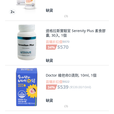
缺貨
(
3
)
道格拉斯實驗室 Serenity Plus 素食膠
囊, 30入, 1個
首購折扣價
$870
$570
34
%
缺貨
Doctor 維他命D滴劑, 10ml, 1個
首購折扣價
$822
$539
34
%
(
$539.00/10ml
)
缺貨
(
3
)