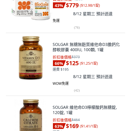
$779
43
%
(
$12.98/1錠
)
8/12 星期三
預計送達
免運
(
76
)
SOLGAR 無糖無麩質維他命D3膽鈣化
醇軟膠囊 400lU, 100顆, 1罐
折扣後價格
$373
$125
66
%
(
$1.25/1錠
)
運費 $195
8/12 星期三
預計送達
WOW免運
(
42
)
SOLGAR 維他命D3檸檬酸鈣無糖錠,
120錠, 1罐
折扣後價格
$464
$169
63
%
(
$1.41/1錠
)