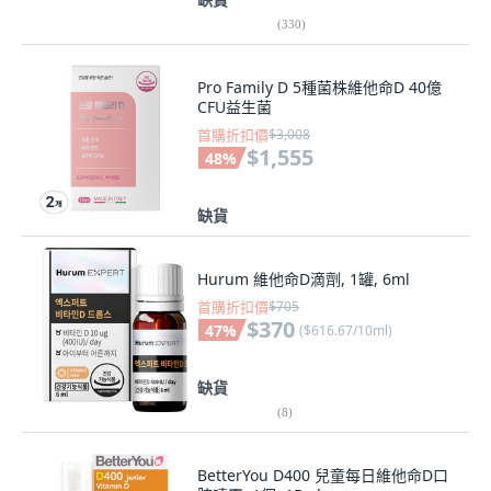
(
330
)
Pro Family D 5種菌株維他命D 40億
CFU益生菌
首購折扣價
$3,008
$1,555
48
%
缺貨
Hurum 維他命D滴劑, 1罐, 6ml
首購折扣價
$705
$370
47
%
(
$616.67/10ml
)
缺貨
(
8
)
BetterYou D400 兒童每日維他命D口