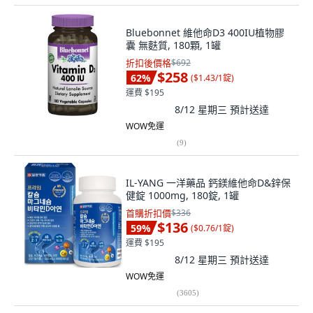
Bluebonnet 維他命D3 400IU植物膠
囊 無麩質, 180顆, 1罐
折扣後價格
$692
$258
62
%
(
$1.43/1錠
)
運費 $195
8/12 星期三
預計送達
WOW免運
(
9
)
IL-YANG 一洋藥品 鈣鎂維他命D&鋅保
健錠 1000mg, 180錠, 1罐
首購折扣價
$336
$136
59
%
(
$0.76/1錠
)
運費 $195
8/12 星期三
預計送達
WOW免運
(
3605
)