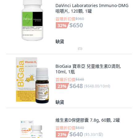
DaVinci Laboratories Immuno-DMG
咀嚼片, 120顆, 1罐
首購折扣價
$960
$650
32
%
缺貨
(
1
)
BioGaia 寶乖亞 兒童維生素D滴劑,
10ml, 1瓶
首購折扣價
$848
$648
23
%
(
$648.00/10ml
)
缺貨
維生素D保健膠囊 7.8g, 60顆, 2罐
首購折扣價
$840
$640
23
%
(
$5.33/1錠
)