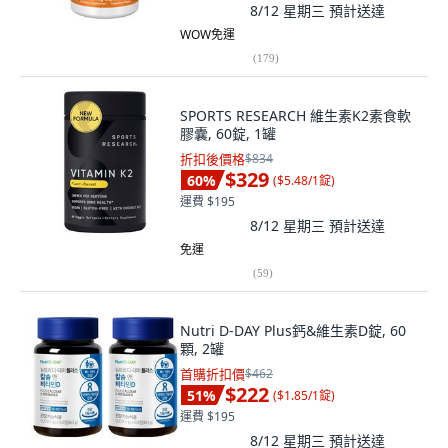
8/12 星期三
預計送達
WOW免運
(
179
)
SPORTS RESEARCH 維生素K2素食軟
膠囊, 60錠, 1罐
折扣後價格
$834
$329
60
%
(
$5.48/1錠
)
運費 $195
8/12 星期三
預計送達
免運
(
59
)
Nutri D-DAY Plus鈣&維生素D錠, 60
顆, 2罐
首購折扣價
$462
$222
51
%
(
$1.85/1錠
)
運費 $195
8/12 星期三
預計送達