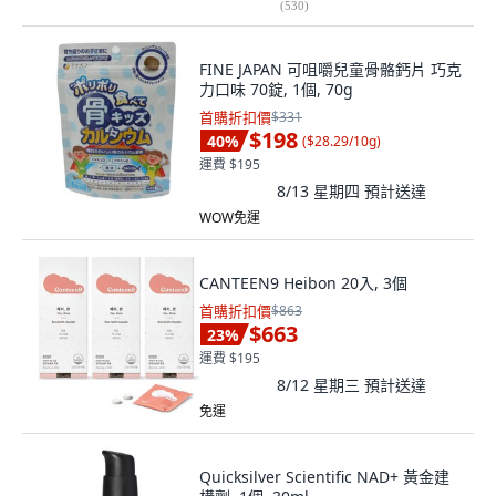
(
530
)
FINE JAPAN 可咀嚼兒童骨骼鈣片 巧克
力口味 70錠, 1個, 70g
首購折扣價
$331
$198
40
%
(
$28.29/10g
)
運費 $195
8/13 星期四
預計送達
WOW免運
CANTEEN9 Heibon 20入, 3個
首購折扣價
$863
$663
23
%
運費 $195
8/12 星期三
預計送達
免運
Quicksilver Scientific NAD+ 黃金建