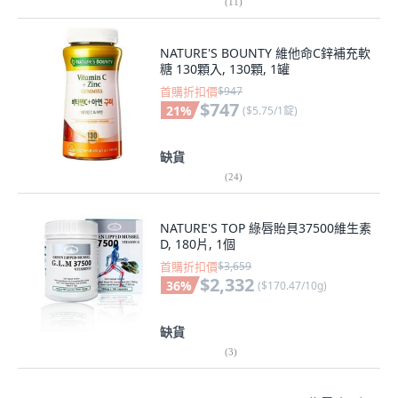
(
11
)
NATURE'S BOUNTY 維他命C鋅補充軟
糖 130顆入, 130顆, 1罐
首購折扣價
$947
$747
21
%
(
$5.75/1錠
)
缺貨
(
24
)
NATURE'S TOP 綠唇貽貝37500維生素
D, 180片, 1個
首購折扣價
$3,659
$2,332
36
%
(
$170.47/10g
)
缺貨
(
3
)