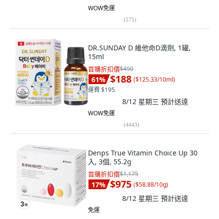
WOW免運
(
575
)
DR.SUNDAY D 維他命D滴劑, 1罐,
15ml
首購折扣價
$490
$188
61
%
(
$125.33/10ml
)
運費 $195
8/12 星期三
預計送達
WOW免運
(
4443
)
Denps True Vitamin Choice Up 30
入, 3個, 55.2g
首購折扣價
$1,175
$975
17
%
(
$58.88/10g
)
8/12 星期三
預計送達
免運