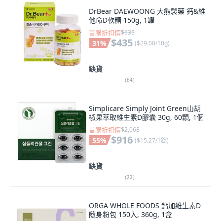
DrBear DAEWOONG 大熊製藥 鈣&維
他命D軟糖 150g, 1罐
首購折扣價
$635
$435
31
%
(
$29.00/10g
)
缺貨
(
64
)
Simplicare Simply Joint Green山胡
椒果萃取維生素D膠囊 30g, 60顆, 1個
首購折扣價
$2,068
$916
55
%
(
$15.27/1錠
)
缺貨
(
22
)
ORGA WHOLE FOODS 鈣加維生素D
隨身粉包 150入, 360g, 1盒