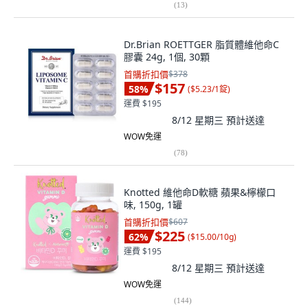
(
13
)
Dr.Brian ROETTGER 脂質體維他命C
膠囊 24g, 1個, 30顆
首購折扣價
$378
$157
58
%
(
$5.23/1錠
)
運費 $195
8/12 星期三
預計送達
WOW免運
(
78
)
Knotted 維他命D軟糖 蘋果&檸檬口
味, 150g, 1罐
首購折扣價
$607
$225
62
%
(
$15.00/10g
)
運費 $195
8/12 星期三
預計送達
WOW免運
(
144
)