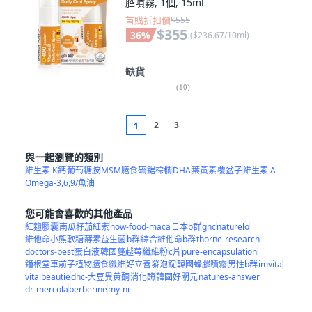
腔噴霧, 1個, 15ml
首購折扣價
$555
$355
36
%
(
$236.67/10ml
)
缺貨
(
10
)
2
3
1
與一起瀏覽的類別
維生素 K
鈣
葡萄糖胺
MSM膳食硫
鋸棕櫚
DHA
葉黃素
覆盆子
維生素 A
Omega-3,6,9/魚油
您可能會喜歡的其他產品
紅麴膠囊
南瓜籽茄紅素
now-food-maca
日本b群
gnc
naturelo
維他命小熊軟糖
酵素益生菌
b群
綜合維他命b群
thorne-research
doctors-best
蛋白液
韓國蔓越莓
纖維粉
c片
pure-encapsulation
鐘根堂車前子植物膳食纖維
好立善發泡錠
韓國蜂膠噴霧
男性b群
imvita
vitalbeautie
dhc-大豆異黃酮
消化酶
韓國好關元
natures-answer
dr-mercola
berberine
my-ni