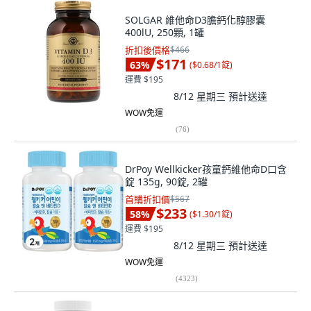
SOLGAR 維他命D3膽鈣化醇膠囊
400lU, 250顆, 1罐
折扣後價格
$466
$171
63
%
(
$0.68/1錠
)
運費 $195
8/12 星期三
預計送達
WOW免運
(
76
)
DrPoy Wellkicker孩童鈣維他命D口含
錠 135g, 90錠, 2罐
首購折扣價
$567
$233
58
%
(
$1.30/1錠
)
運費 $195
8/12 星期三
預計送達
WOW免運
(
4323
)