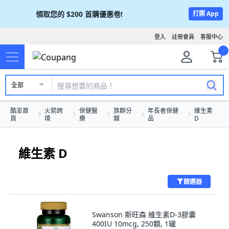
領取您的
$200
首購優惠卷!
打開 App
登入
註冊會員
客服中心
全部
酷澎首
火箭跨
保健醫
族群分
年長者保健
維生素
頁
境
療
類
品
D
維生素 D
篩選器
Swanson 斯旺森 維生素D-3膠囊
400IU 10mcg, 250顆, 1罐