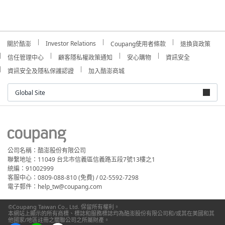
Investor Relations
關於酷澎
Coupang使用者條款
退換貨政策
信任管理中心
顧客隱私權政策通知
安心購物
資訊安全
資訊安全及隱私保護認證
加入酷澎商城
Global Site
公司名稱：酷澎股份有限公司
聯繫地址：11049 台北市信義區信義路五段7號13樓之1
統編：91002999
客服中心：0809-088-810 (免費) / 02-5592-7298
電子郵件：help_tw@coupang.com
©Coupang Taiwan Co., Ltd. 保留所有權利。
本網站上顯示的所有商標、標誌和服務標誌均為酷澎股份有限公司和/或其在美國和其
他國家/地區註冊之關聯公司之所屬財產。