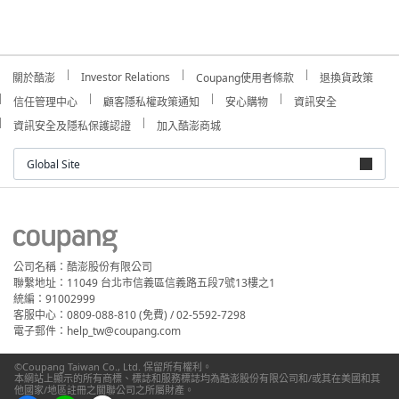
Investor Relations
關於酷澎
Coupang使用者條款
退換貨政策
信任管理中心
顧客隱私權政策通知
安心購物
資訊安全
資訊安全及隱私保護認證
加入酷澎商城
Global Site
公司名稱：酷澎股份有限公司
聯繫地址：11049 台北市信義區信義路五段7號13樓之1
統編：91002999
客服中心：0809-088-810 (免費) / 02-5592-7298
電子郵件：help_tw@coupang.com
©Coupang Taiwan Co., Ltd. 保留所有權利。
本網站上顯示的所有商標、標誌和服務標誌均為酷澎股份有限公司和/或其在美國和其
他國家/地區註冊之關聯公司之所屬財產。