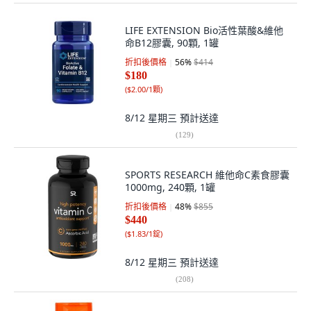
LIFE EXTENSION Bio活性葉酸&維他
命B12膠囊, 90顆, 1罐
折扣後價格
56
%
$414
$180
(
$2.00/1顆
)
8/12 星期三
預計送達
(
129
)
SPORTS RESEARCH 維他命C素食膠囊
1000mg, 240顆, 1罐
折扣後價格
48
%
$855
$440
(
$1.83/1錠
)
8/12 星期三
預計送達
(
208
)