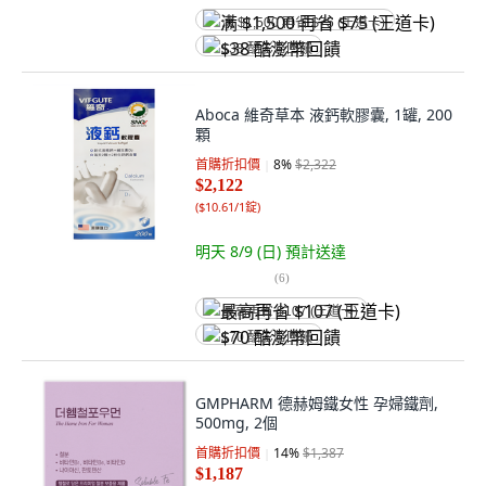
满 $1,500 再省 $75 (王道卡)
$38 酷澎幣回饋
Aboca 維奇草本 液鈣軟膠囊, 1罐, 200
顆
首購折扣價
8
%
$2,322
$2,122
(
$10.61/1錠
)
明天 8/9 (日)
預計送達
(
6
)
最高再省 $107 (王道卡)
$70 酷澎幣回饋
GMPHARM 德赫姆鐵女性 孕婦鐵劑,
500mg, 2個
首購折扣價
14
%
$1,387
$1,187