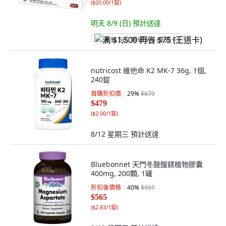
(
$20.00/1錠
)
明天 8/9 (日)
預計送達
满 $1,500 再省 $75 (王道卡)
nutricost 維他命 K2 MK-7 36g, 1個,
240錠
首購折扣價
29
%
$679
$479
(
$2.00/1錠
)
8/12 星期三
預計送達
Bluebonnet 天門冬胺酸鎂植物膠囊
400mg, 200顆, 1罐
折扣後價格
40
%
$957
$565
(
$2.83/1錠
)