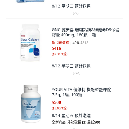
8/12 星期三
預計送達
(
22
)
GNC 健安喜 珊瑚鈣鎂&維他命D3保健
膠囊 400mg, 180顆, 1罐
折扣後價格
49
%
$818
$416
(
$2.31/1錠
)
8/12 星期三
預計送達
(
778
)
YOUR VITA 優維特 機能型鹽鉀錠
7.5g, 1罐, 100顆
$500
(
$5.00/1錠
)
8/14 星期五
預計送達
全新商品
,
外箱破損
(2)
最低
500
(
12
)