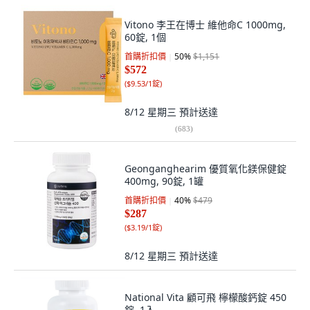
Vitono 李王在博士 維他命C 1000mg,
60錠, 1個
首購折扣價
50
%
$1,151
$572
(
$9.53/1錠
)
8/12 星期三
預計送達
(
683
)
Geonganghearim 優質氧化鎂保健錠
400mg, 90錠, 1罐
首購折扣價
40
%
$479
$287
(
$3.19/1錠
)
8/12 星期三
預計送達
National Vita 顧可飛 檸檬酸鈣錠 450
錠, 1入