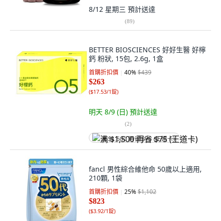
8/12 星期三
預計送達
(
89
)
BETTER BIOSCIENCES 好好生醫 好檸
鈣 粉狀, 15包, 2.6g, 1盒
首購折扣價
40
%
$439
$263
(
$17.53/1錠
)
明天 8/9 (日)
預計送達
(
2
)
满 $1,500 再省 $75 (王道卡)
fancl 男性綜合維他命 50歲以上適用,
210顆, 1袋
首購折扣價
25
%
$1,102
$823
(
$3.92/1錠
)