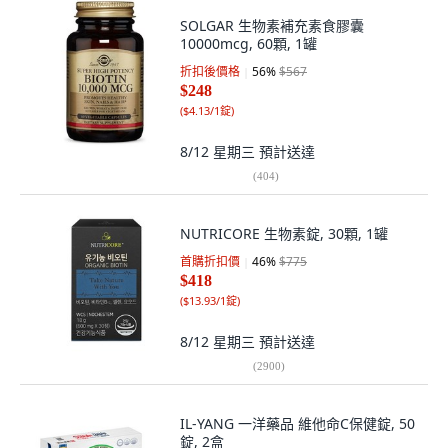
SOLGAR 生物素補充素食膠囊
10000mcg, 60顆, 1罐
折扣後價格
56
%
$567
$248
(
$4.13/1錠
)
8/12 星期三
預計送達
(
404
)
NUTRICORE 生物素錠, 30顆, 1罐
首購折扣價
46
%
$775
$418
(
$13.93/1錠
)
8/12 星期三
預計送達
(
2900
)
IL-YANG 一洋藥品 維他命C保健錠, 50
錠, 2盒