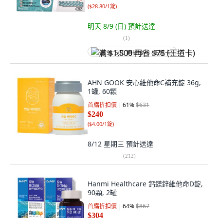
(
$28.80/1錠
)
明天 8/9 (日)
預計送達
(
1
)
满 $1,500 再省 $75 (王道卡)
AHN GOOK 安心維他命C補充錠 36g,
1罐, 60顆
首購折扣價
61
%
$631
$240
(
$4.00/1錠
)
8/12 星期三
預計送達
(
212
)
Hanmi Healthcare 鈣鎂鋅維他命D錠,
90顆, 2罐
首購折扣價
64
%
$867
$304