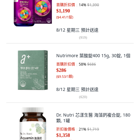
首購折扣價
14
%
$1,390
$1,190
(
$4.41/1錠
)
8/12 星期三
預計送達
(
919
)
Nutrimore 葉酸錠400 15g, 30錠, 1個
首購折扣價
58
%
$686
$286
(
$9.53/1顆
)
8/12 星期三
預計送達
(
620
)
Dr. Nutri 芯漾生醫 海藻鈣複合錠, 180
顆, 1罐
折扣後價格
21
%
$1,719
$1,358