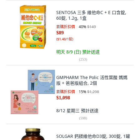
SENTOSA 三多 維他命C + E 口含錠,
60錠, 1.2g, 1盒
首購折扣價
40
%
$149
$89
(
$1.48/1錠
)
明天 8/9 (日)
預計送達
(
253
)
GMPHARM The Polic 活性葉酸 媽媽
版 + 爸爸版組合, 2個
首購折扣價
15
%
$1,298
$1,098
8/12 星期三
預計送達
(
598
)
SOLGAR 鈣鎂維他命D3錠, 300錠, 1罐