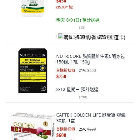
$450
(
$5.00/1錠
)
明天 8/9 (日)
預計送達
(
15
)
满 $1,500 再省 $75 (王道卡)
NUTRICORE 脂質體維生素C隨身包
150條, 1개, 150g
首購折扣價
21
%
$950
$750
8/12 星期三
預計送達
(
290
)
CAPTEK GOLDEN LIFE 顧康寶 膠囊,
30顆, 1盒
首購折扣價
25
%
$800
$600