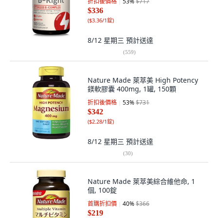
折扣後價格
53
%
$717
$336
(
$3.36/1錠
)
8/12 星期三
預計送達
(
559
)
Nature Made 萊萃美 High Potency
鎂軟膠囊 400mg, 1罐, 150顆
折扣後價格
53
%
$731
$342
(
$2.28/1錠
)
8/12 星期三
預計送達
(
30
)
Nature Made 萊萃美綜合維他命, 1
個, 100錠
首購折扣價
40
%
$366
$219