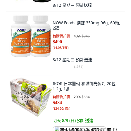
8/12 星期三
預計送達
NOW Foods 鎂錠 350mg 96g, 60顆,
2罐
首購折扣價
48
%
$946
$490
(
$4.08/1錠
)
8/12 星期三
預計送達
(
1061
)
IKOR 日本醫珂 和漢御光皙C, 20包,
1.2g, 1盒
首購折扣價
29
%
$684
$484
(
$24.20/1錠
)
明天 8/9 (日)
預計送達
满 $1,500 再省 $75 (王道卡)