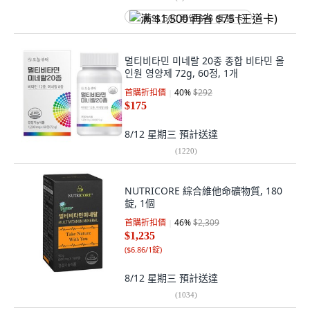
满 $1,500 再省 $75 (王道卡)
멀티비타민 미네랄 20종 종합 비타민 올
인원 영양제 72g, 60정, 1개
首購折扣價
40
%
$292
$175
8/12 星期三
預計送達
(
1220
)
NUTRICORE 綜合維他命礦物質, 180
錠, 1個
首購折扣價
46
%
$2,309
$1,235
(
$6.86/1錠
)
8/12 星期三
預計送達
(
1034
)