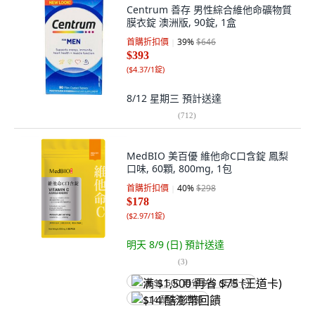
Centrum 善存 男性綜合維他命礦物質
膜衣錠 澳洲版, 90錠, 1盒
首購折扣價
39
%
$646
$393
(
$4.37/1錠
)
8/12 星期三
預計送達
(
712
)
MedBIO 美百優 維他命C口含錠 鳳梨
口味, 60顆, 800mg, 1包
首購折扣價
40
%
$298
$178
(
$2.97/1錠
)
明天 8/9 (日)
預計送達
(
3
)
满 $1,500 再省 $75 (王道卡)
$14 酷澎幣回饋