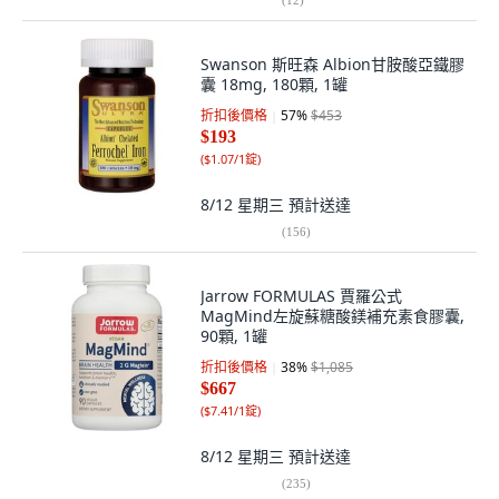
Swanson 斯旺森 Albion甘胺酸亞鐵膠
囊 18mg, 180顆, 1罐
折扣後價格
57
%
$453
$193
(
$1.07/1錠
)
8/12 星期三
預計送達
(
156
)
Jarrow FORMULAS 賈羅公式
MagMind左旋蘇糖酸鎂補充素食膠囊,
90顆, 1罐
折扣後價格
38
%
$1,085
$667
(
$7.41/1錠
)
8/12 星期三
預計送達
(
235
)