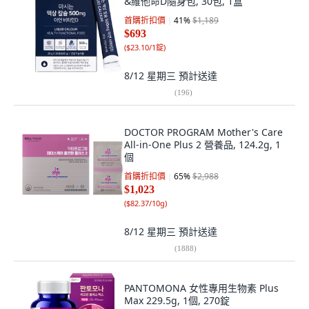
&維他命D隨身包, 30包, 1盒
首購折扣價
41
%
$1,189
$693
(
$23.10/1錠
)
8/12 星期三
預計送達
(
196
)
DOCTOR PROGRAM Mother's Care
All-in-One Plus 2 營養品, 124.2g, 1
個
首購折扣價
65
%
$2,988
$1,023
(
$82.37/10g
)
8/12 星期三
預計送達
(
1888
)
PANTOMONA 女性專用生物素 Plus
Max 229.5g, 1個, 270錠