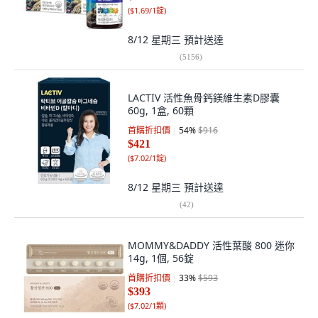
(
$1.69/1錠
)
8/12 星期三
預計送達
(
5156
)
LACTIV 活性魚骨鈣鎂維生素D膠囊
60g, 1盒, 60顆
首購折扣價
54
%
$916
$421
(
$7.02/1錠
)
8/12 星期三
預計送達
(
42
)
MOMMY&DADDY 活性葉酸 800 迷你
14g, 1個, 56錠
首購折扣價
33
%
$593
$393
(
$7.02/1顆
)