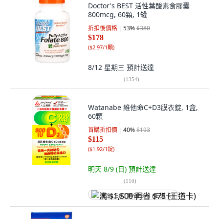
Doctor's BEST 活性葉酸素食膠囊
800mcg, 60顆, 1罐
折扣後價格
53
%
$380
$178
(
$2.97/1顆
)
8/12 星期三
預計送達
(
1354
)
Watanabe 維他命C+D3膜衣錠, 1盒,
60顆
首購折扣價
40
%
$193
$115
(
$1.92/1錠
)
明天 8/9 (日)
預計送達
(
110
)
满 $1,500 再省 $75 (王道卡)