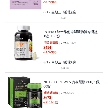
(
$9.89/1錠
)
8/12 星期三
預計送達
(
233
)
INTERO 綜合維他命與礦物質均衡錠,
1罐, 180錠
首購折扣價
72
%
$1,524
$414
(
$2.30/1錠
)
8/12 星期三
預計送達
(
2803
)
NUTRICORE WCS 有機葉酸 800, 1個,
60錠
首購折扣價
22
%
$875
$675
(
$11.25/1錠
)