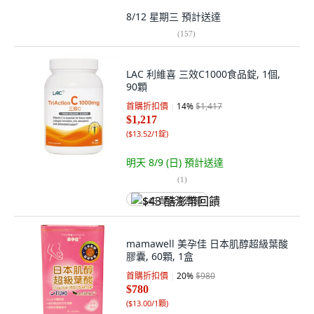
8/12 星期三
預計送達
(
157
)
LAC 利維喜 三效C1000食品錠, 1個,
90顆
首購折扣價
14
%
$1,417
$1,217
(
$13.52/1錠
)
明天 8/9 (日)
預計送達
(
1
)
$43 酷澎幣回饋
mamawell 美孕佳 日本肌醇超級葉酸
膠囊, 60顆, 1盒
首購折扣價
20
%
$980
$780
(
$13.00/1顆
)