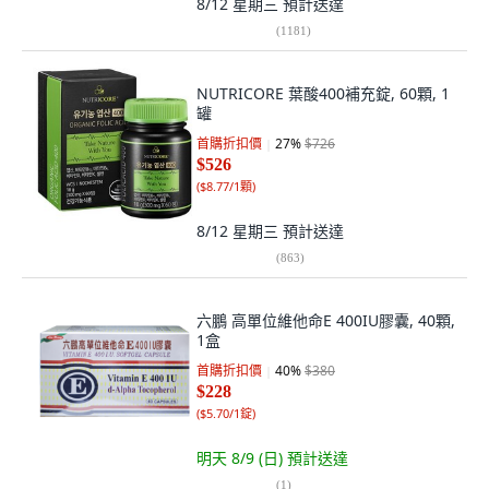
8/12 星期三
預計送達
(
1181
)
NUTRICORE 葉酸400補充錠, 60顆, 1
罐
首購折扣價
27
%
$726
$526
(
$8.77/1顆
)
8/12 星期三
預計送達
(
863
)
六鵬 高單位維他命E 400IU膠囊, 40顆,
1盒
首購折扣價
40
%
$380
$228
(
$5.70/1錠
)
明天 8/9 (日)
預計送達
(
1
)