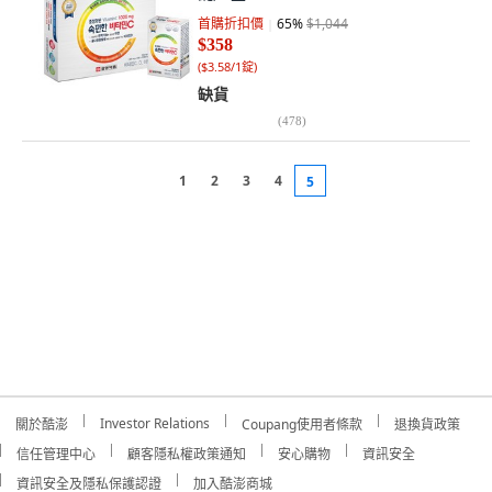
首購折扣價
65
%
$1,044
$358
(
$3.58/1錠
)
缺貨
(
478
)
1
2
3
4
5
Investor Relations
關於酷澎
Coupang使用者條款
退換貨政策
信任管理中心
顧客隱私權政策通知
安心購物
資訊安全
資訊安全及隱私保護認證
加入酷澎商城