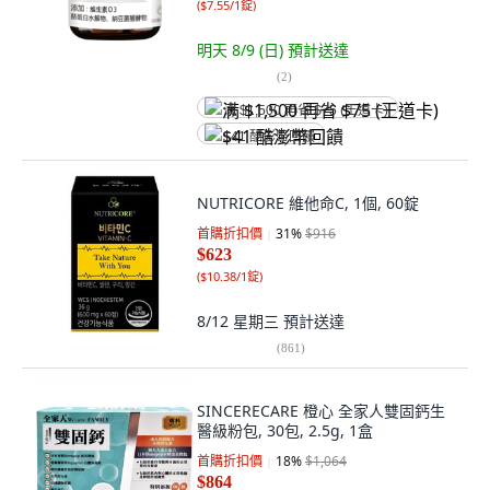
(
$7.55/1錠
)
明天 8/9 (日)
預計送達
(
2
)
满 $1,500 再省 $75 (王道卡)
$41 酷澎幣回饋
NUTRICORE 維他命C, 1個, 60錠
首購折扣價
31
%
$916
$623
(
$10.38/1錠
)
8/12 星期三
預計送達
(
861
)
SINCERECARE 橙心 全家人雙固鈣生
醫級粉包, 30包, 2.5g, 1盒
首購折扣價
18
%
$1,064
$864