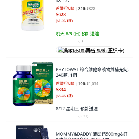
首購折扣價
24
%
$828
$628
(
$1.40/1錠
)
明天 8/9 (日)
預計送達
(
9
)
满 $1,500 再省 $75 (王道卡)
PHYTOWAT 綜合維他命礦物質補充錠,
240顆, 1個
首購折扣價
19
%
$1,034
$834
(
$3.48/1錠
)
8/12 星期三
預計送達
(
6521
)
MOMMY&DADDY 液態鈣500mg&鋅