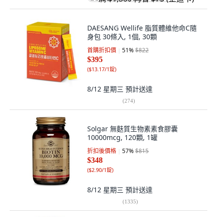
DAESANG Wellife 脂質體維他命C隨
身包 30條入, 1個, 30顆
首購折扣價
51
%
$822
$395
(
$13.17/1錠
)
8/12 星期三
預計送達
(
274
)
Solgar 無麩質生物素素食膠囊
10000mcg, 120顆, 1罐
折扣後價格
57
%
$815
$348
(
$2.90/1錠
)
8/12 星期三
預計送達
(
1335
)