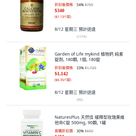
折扣後價格
54
%
$755
$340
(
$1.13/1錠
)
8/12 星期三
預計送達
(
1154
)
Garden of Life mykind 植物鈣 純素
錠劑, 180顆, 1個, 180錠
折扣後價格
33
%
$1,720
$1,142
(
$6.35/1錠
)
8/12 星期三
預計送達
(
86
)
NaturesPlus 天然佳 緩釋型玫瑰果維
他命C錠 500mg, 90顆, 1罐
首購折扣價
30
%
$650