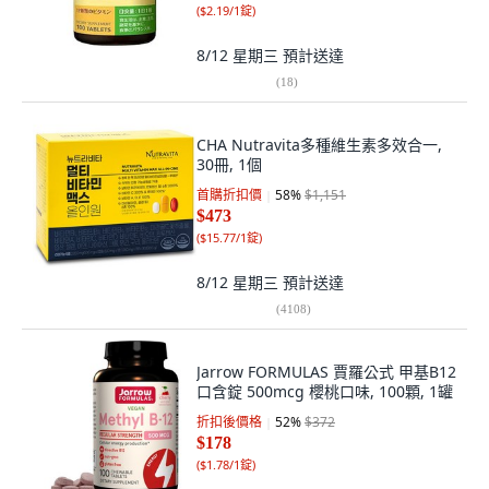
(
$2.19/1錠
)
8/12 星期三
預計送達
(
18
)
CHA Nutravita多種維生素多效合一,
30冊, 1個
首購折扣價
58
%
$1,151
$473
(
$15.77/1錠
)
8/12 星期三
預計送達
(
4108
)
Jarrow FORMULAS 賈羅公式 甲基B12
口含錠 500mcg 櫻桃口味, 100顆, 1罐
折扣後價格
52
%
$372
$178
(
$1.78/1錠
)