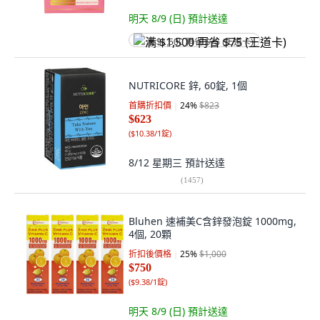
明天 8/9 (日)
預計送達
满 $1,500 再省 $75 (王道卡)
NUTRICORE 鋅, 60錠, 1個
首購折扣價
24
%
$823
$623
(
$10.38/1錠
)
8/12 星期三
預計送達
(
1457
)
Bluhen 速補美C含鋅發泡錠 1000mg,
4個, 20顆
折扣後價格
25
%
$1,000
$750
(
$9.38/1錠
)
明天 8/9 (日)
預計送達