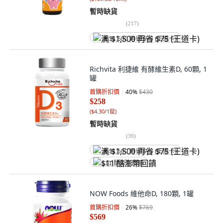
暫時缺貨
(
217
)
满 $1,500 再省 $75 (王道卡)
Richvita 利捷維 有酵維生素D, 60顆, 1
罐
首購折扣價
40
%
$430
$258
(
$4.30/1錠
)
暫時缺貨
(
39
)
满 $1,500 再省 $75 (王道卡)
$11 酷澎幣回饋
NOW Foods 維他命D, 180顆, 1罐
首購折扣價
26
%
$769
$569