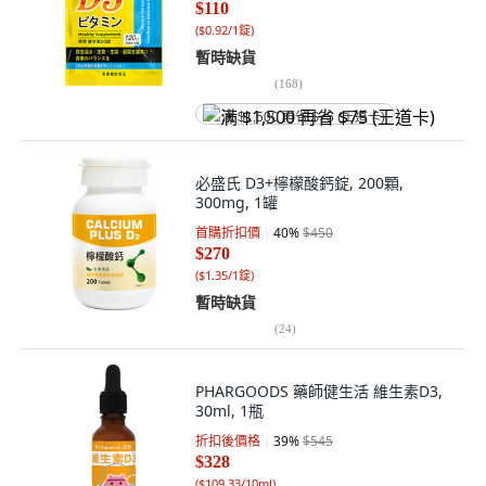
$110
(
$0.92/1錠
)
暫時缺貨
(
168
)
满 $1,500 再省 $75 (王道卡)
必盛氏 D3+檸檬酸鈣錠, 200顆,
300mg, 1罐
首購折扣價
40
%
$450
$270
(
$1.35/1錠
)
暫時缺貨
(
24
)
PHARGOODS 藥師健生活 維生素D3,
30ml, 1瓶
折扣後價格
39
%
$545
$328
(
$109.33/10ml
)