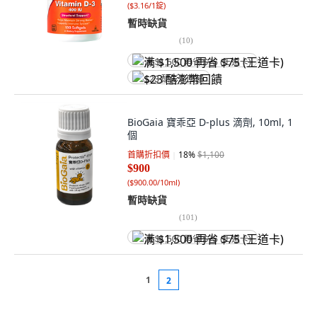
(
$3.16/1錠
)
暫時缺貨
(
10
)
满 $1,500 再省 $75 (王道卡)
$23 酷澎幣回饋
BioGaia 寶乖亞 D-plus 滴劑, 10ml, 1
個
首購折扣價
18
%
$1,100
$900
(
$900.00/10ml
)
暫時缺貨
(
101
)
满 $1,500 再省 $75 (王道卡)
1
2