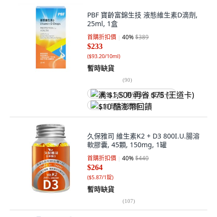
PBF 寶齡富錦生技 液態維生素D滴劑,
25ml, 1盒
首購折扣價
40
%
$389
$233
(
$93.20/10ml
)
暫時缺貨
(
90
)
满 $1,500 再省 $75 (王道卡)
$10 酷澎幣回饋
久保雅司 維生素K2 + D3 800I.U.腸溶
軟膠囊, 45顆, 150mg, 1罐
首購折扣價
40
%
$440
$264
(
$5.87/1錠
)
暫時缺貨
(
107
)