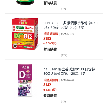
暫時缺貨
(
32
)
SENTOSA 三多 素寶素食維他命D3 +
B12 + S硫, 30錠, 0.5g, 1盒
首購折扣價
40
%
$325
$195
(
$6.50/1錠
)
暫時缺貨
(
124
)
heilusan 好立善 維他命D3 口含錠
800IU 葡萄口味, 120顆, 1盒
首購折扣價
40
%
$238
$142
(
$1.18/1錠
)
暫時缺貨
(
43
)