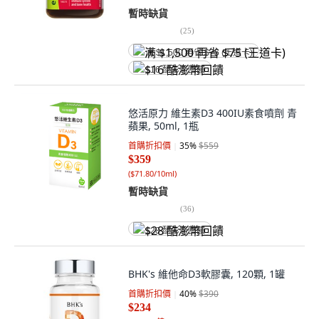
暫時缺貨
(
25
)
满 $1,500 再省 $75 (王道卡)
$16 酷澎幣回饋
悠活原力 維生素D3 400IU素食噴劑 青
蘋果, 50ml, 1瓶
首購折扣價
35
%
$559
$359
(
$71.80/10ml
)
暫時缺貨
(
36
)
$28 酷澎幣回饋
BHK's 維他命D3軟膠囊, 120顆, 1罐
首購折扣價
40
%
$390
$234