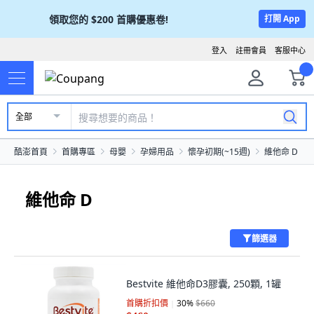
領取您的
$200
首購優惠卷!
打開 App
登入
註冊會員
客服中心
全部
酷澎首頁
首購專區
母嬰
孕婦用品
懷孕初期(~15週)
維他命 D
維他命 D
篩選器
Bestvite 維他命D3膠囊, 250顆, 1罐
首購折扣價
30
%
$660