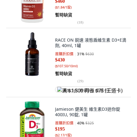
$460
(
$1.84/1錠
)
暫時缺貨
(
18
)
RACE ON 鋭速 液態盾維生素 D3+E滴
劑, 40ml, 1罐
首購折扣價
31
%
$630
$430
(
$107.50/10ml
)
暫時缺貨
(
29
)
满 $1,500 再省 $75 (王道卡)
Jamieson 健美生 維生素D3迷你錠
400IU, 90錠, 1罐
首購折扣價
40
%
$325
$195
(
$2.17/1錠
)