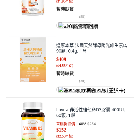
(
$1.95/1錠
)
暫時缺貨
(
88
)
$10 酷澎幣回饋
達摩本草 法國天然酵母陽光維生素D,
90顆, 0.4g, 1盒
$409
(
$4.55/1錠
)
暫時缺貨
(
30
)
满 $1,500 再省 $75 (王道卡)
Lovita 非活性維他命D3膠囊 400IU,
60顆, 1罐
首購折扣價
40
%
$254
$152
(
$2.53/1錠
)