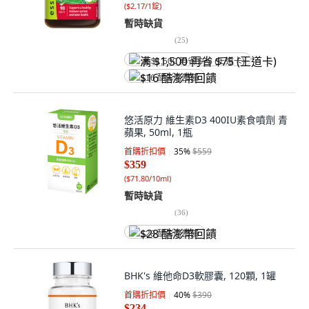
(
$2.17/1錠
)
暫時缺貨
(
25
)
满 $1,500 再省 $75 (王道卡)
$16 酷澎幣回饋
悠活原力 維生素D3 400IU素食噴劑 青
蘋果, 50ml, 1瓶
首購折扣價
35
%
$559
$359
(
$71.80/10ml
)
暫時缺貨
(
36
)
$28 酷澎幣回饋
BHK's 維他命D3軟膠囊, 120顆, 1罐
首購折扣價
40
%
$390
$234