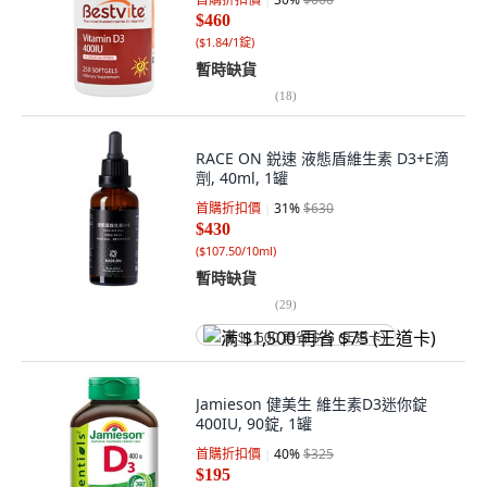
$460
(
$1.84/1錠
)
暫時缺貨
(
18
)
RACE ON 鋭速 液態盾維生素 D3+E滴
劑, 40ml, 1罐
首購折扣價
31
%
$630
$430
(
$107.50/10ml
)
暫時缺貨
(
29
)
满 $1,500 再省 $75 (王道卡)
Jamieson 健美生 維生素D3迷你錠
400IU, 90錠, 1罐
首購折扣價
40
%
$325
$195