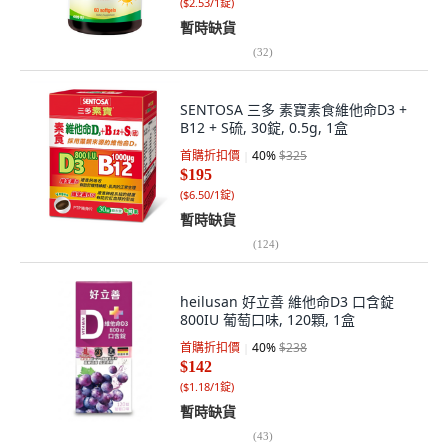
(
$2.53/1錠
)
暫時缺貨
(
32
)
SENTOSA 三多 素寶素食維他命D3 +
B12 + S硫, 30錠, 0.5g, 1盒
首購折扣價
40
%
$325
$195
(
$6.50/1錠
)
暫時缺貨
(
124
)
heilusan 好立善 維他命D3 口含錠
800IU 葡萄口味, 120顆, 1盒
首購折扣價
40
%
$238
$142
(
$1.18/1錠
)
暫時缺貨
(
43
)