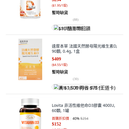
(
$1.95/1錠
)
暫時缺貨
(
88
)
$10 酷澎幣回饋
達摩本草 法國天然酵母陽光維生素D,
90顆, 0.4g, 1盒
$409
(
$4.55/1錠
)
暫時缺貨
(
30
)
满 $1,500 再省 $75 (王道卡)
Lovita 非活性維他命D3膠囊 400IU,
60顆, 1罐
首購折扣價
40
%
$254
$152