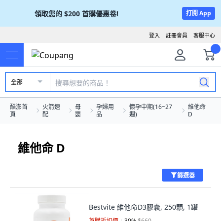
領取您的
$200
首購優惠卷!
打開 App
登入
註冊會員
客服中心
全部
酷澎首
火箭速
母
孕婦用
懷孕中期(16~27
維他命
頁
配
嬰
品
週)
D
維他命 D
篩選器
Bestvite 維他命D3膠囊, 250顆, 1罐
首購折扣價
30
%
$660