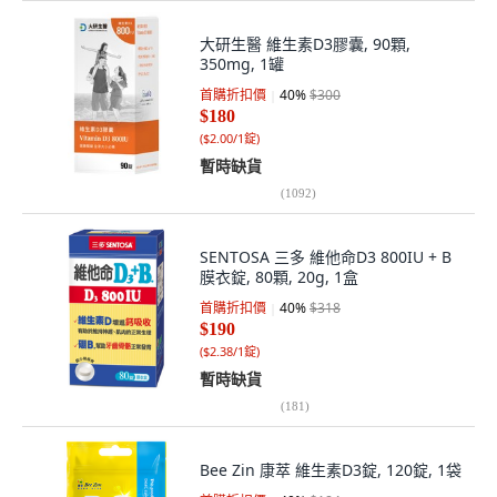
大研生醫 維生素D3膠囊, 90顆,
350mg, 1罐
首購折扣價
40
%
$300
$180
(
$2.00/1錠
)
暫時缺貨
(
1092
)
SENTOSA 三多 維他命D3 800IU + B
膜衣錠, 80顆, 20g, 1盒
首購折扣價
40
%
$318
$190
(
$2.38/1錠
)
暫時缺貨
(
181
)
Bee Zin 康萃 維生素D3錠, 120錠, 1袋