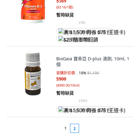
$569
(
$3.16/1錠
)
暫時缺貨
(
10
)
满 $1,500 再省 $75 (王道卡)
$23 酷澎幣回饋
BioGaia 寶乖亞 D-plus 滴劑, 10ml, 1
個
首購折扣價
18
%
$1,100
$900
(
$900.00/10ml
)
暫時缺貨
(
101
)
满 $1,500 再省 $75 (王道卡)
1
2