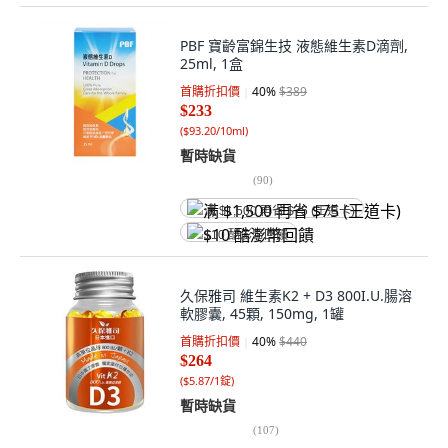
PBF 寶齡富錦生技 液態維生素D滴劑,
25ml, 1盒
首購折扣價
40
%
$389
$233
(
$93.20/10ml
)
暫時缺貨
(
90
)
满 $1,500 再省 $75 (王道卡)
$10 酷澎幣回饋
久保雅司 維生素K2 + D3 800I.U.腸溶
軟膠囊, 45顆, 150mg, 1罐
首購折扣價
40
%
$440
$264
(
$5.87/1錠
)
暫時缺貨
(
107
)