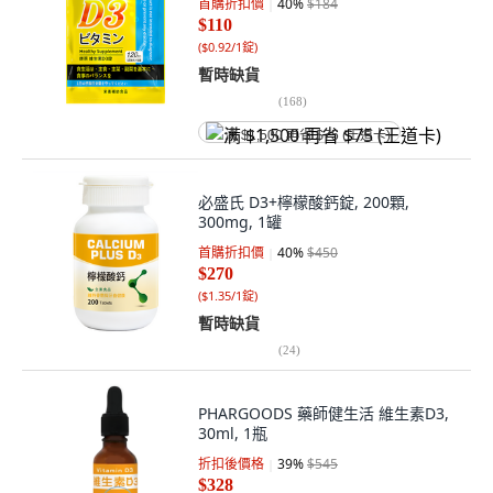
首購折扣價
40
%
$184
$110
(
$0.92/1錠
)
暫時缺貨
(
168
)
满 $1,500 再省 $75 (王道卡)
必盛氏 D3+檸檬酸鈣錠, 200顆,
300mg, 1罐
首購折扣價
40
%
$450
$270
(
$1.35/1錠
)
暫時缺貨
(
24
)
PHARGOODS 藥師健生活 維生素D3,
30ml, 1瓶
折扣後價格
39
%
$545
$328