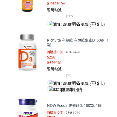
(
$109.33/10ml
)
暫時缺貨
(
217
)
满 $1,500 再省 $75 (王道卡)
Richvita 利捷維 有酵維生素D, 60顆, 1
罐
首購折扣價
40
%
$430
$258
(
$4.30/1錠
)
暫時缺貨
(
39
)
满 $1,500 再省 $75 (王道卡)
$11 酷澎幣回饋
NOW Foods 維他命D, 180顆, 1罐
首購折扣價
26
%
$769