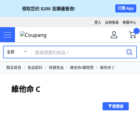
領取您的
$200
首購優惠卷!
打開 App
登入
註冊會員
客服中心
全部
酷澎首頁
食品飲料
保健食品
維他命/礦物質
維他命 C
維他命 C
篩選器