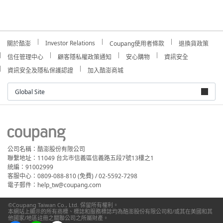
Investor Relations
關於酷澎
Coupang使用者條款
退換貨政策
信任管理中心
顧客隱私權政策通知
安心購物
資訊安全
資訊安全及隱私保護認證
加入酷澎商城
Global Site
公司名稱：酷澎股份有限公司
聯繫地址：11049 台北市信義區信義路五段7號13樓之1
統編：91002999
客服中心：0809-088-810 (免費) / 02-5592-7298
電子郵件：help_tw@coupang.com
©Coupang Taiwan Co., Ltd. 保留所有權利。
本網站上顯示的所有商標、標誌和服務標誌均為酷澎股份有限公司和/或其在美國和其
他國家/地區註冊之關聯公司之所屬財產。