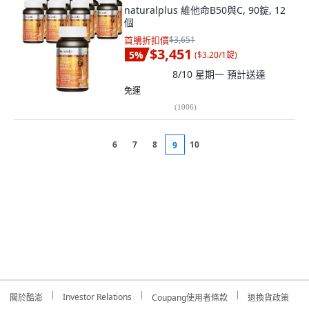
naturalplus 維他命B50與C, 90錠, 12
個
首購折扣價
$3,651
$3,451
5
%
(
$3.20/1錠
)
8/10 星期一
預計送達
免運
(
1006
)
6
7
8
10
9
Investor Relations
關於酷澎
Coupang使用者條款
退換貨政策