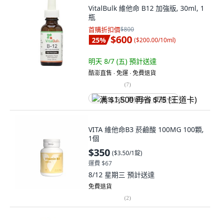
VitalBulk 維他命 B12 加強版, 30ml, 1
瓶
首購折扣價
$800
$600
25
%
(
$200.00/10ml
)
明天 8/7 (五)
預計送達
酷澎直售 ∙ 免運 ∙ 免費退貨
(
7
)
满 $1,500 再省 $75 (王道卡)
VITA 維他命B3 菸鹼酸 100MG 100顆,
1個
$350
(
$3.50/1錠
)
運費 $67
8/12 星期三
預計送達
免費退貨
(
2
)