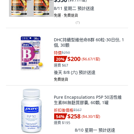
(
$9.17/1錠
)
8/11 星期二
預計送達
免運 ∙ 免費退貨
(
7
)
DHC持續型維他命B群 60粒-30日份, 1
個, 30顆
特價
$250
$200
20
%
(
$6.67/1錠
)
運費 $67
後天 8/8 (六)
預計送達
免費退貨
Pure Encapsulations P5P 50活性維
生素B6無麩質膠囊, 60顆, 1罐
折扣後價格
$567
$258
54
%
(
$4.30/1錠
)
運費 $195
8/10 星期一
預計送達