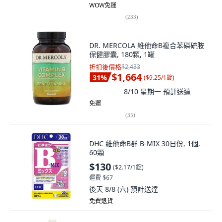
WOW免運
(
233
)
DR. MERCOLA 維他命B複合苯磷硫胺
保健膠囊, 180顆, 1罐
折扣後價格
$2,433
$1,664
31
%
(
$9.25/1錠
)
8/10 星期一
預計送達
免運
(
35
)
DHC 維他命B群 B-MIX 30日份, 1個,
60顆
$130
(
$2.17/1錠
)
運費 $67
後天 8/8 (六)
預計送達
免費退貨