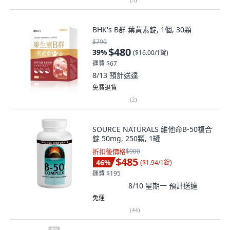
BHK's B群 葉黃素錠, 1個, 30顆
$790
$480
39
%
(
$16.00/1錠
)
運費 $67
8/13
預計送達
免費退貨
(
2
)
SOURCE NATURALS 維他命B-50複合
錠 50mg, 250顆, 1罐
折扣後價格
$900
$485
46
%
(
$1.94/1錠
)
運費 $195
8/10 星期一
預計送達
免運
(
44
)