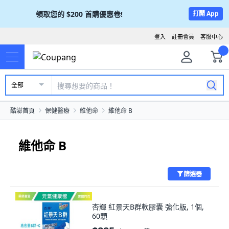
領取您的
$200
首購優惠卷!
打開 App
登入
註冊會員
客服中心
全部
酷澎首頁
保健醫療
維他命
維他命 B
維他命 B
篩選器
杏輝 紅景天B群軟膠囊 強化版, 1個,
60顆