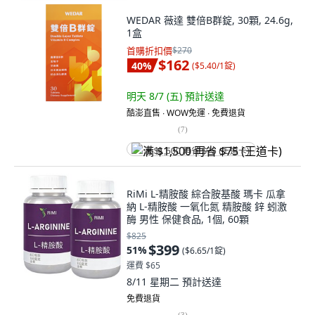
WEDAR 薇達 雙倍B群錠, 30顆, 24.6g,
1盒
首購折扣價
$270
$162
40
%
(
$5.40/1錠
)
明天 8/7 (五)
預計送達
酷澎直售 ∙ WOW免運 ∙ 免費退貨
(
7
)
满 $1,500 再省 $75 (王道卡)
RiMi L-精胺酸 綜合胺基酸 瑪卡 瓜拿
納 L-精胺酸 一氧化氮 精胺酸 鋅 蚓激
酶 男性 保健食品, 1個, 60顆
$825
$399
51
%
(
$6.65/1錠
)
運費 $65
8/11 星期二
預計送達
免費退貨
(
3
)