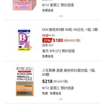
8/12 星期三
預計送達
免費退貨
(
4
)
DHC維他命B群 60粒-30日份, 1個, 2顆
特價
$230
$180
21
%
(
$90.00/1錠
)
運費 $67
後天 8/8 (六)
預計送達
免費退貨
人生製藥 渡邊 維他命B2膜衣錠, 1個,
60顆
$218
(
$3.63/1錠
)
8/12 星期三
預計送達
免運 ∙ 免費退貨
(
4
)