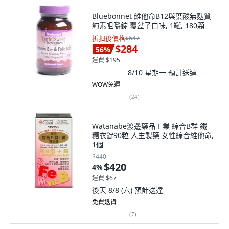
Bluebonnet 維他命B12與葉酸無麩質
純素咀嚼錠 覆盆子口味, 1罐, 180顆
折扣後價格
$647
$284
56
%
運費 $195
8/10 星期一
預計送達
WOW免運
(
24
)
Watanabe渡邊藥品工業 綜合B群 鐵
糖衣錠90粒 人生製藥 女性綜合維他命,
1個
$440
$420
4
%
運費 $67
後天 8/8 (六)
預計送達
免費退貨
(
7
)