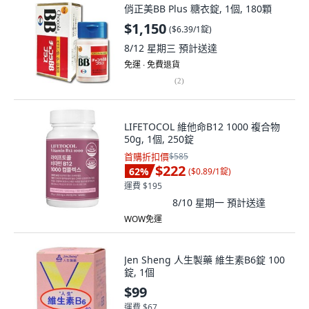
俏正美BB Plus 糖衣錠, 1個, 180顆
$1,150
(
$6.39/1錠
)
8/12 星期三
預計送達
免運 ∙ 免費退貨
(
2
)
LIFETOCOL 維他命B12 1000 複合物
50g, 1個, 250錠
首購折扣價
$585
$222
62
%
(
$0.89/1錠
)
運費 $195
8/10 星期一
預計送達
WOW免運
Jen Sheng 人生製藥 維生素B6錠 100
錠, 1個
$99
運費 $67