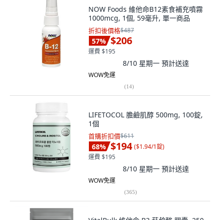
NOW Foods 維他命B12素食補充噴霧
1000mcg, 1個, 59毫升, 單一商品
折扣後價格
$487
$206
57
%
運費 $195
8/10 星期一
預計送達
WOW免運
(
14
)
LIFETOCOL 膽鹼肌醇 500mg, 100錠,
1個
首購折扣價
$611
$194
68
%
(
$1.94/1錠
)
運費 $195
8/10 星期一
預計送達
WOW免運
(
365
)