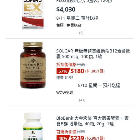
PLUS加強配方, 5盒裝, 120份
$4,030
8/11 星期二
預計送達
免運 ∙ 免費退貨
(
2
)
SOLGAR 無糖無麩質維他命B12素食膠
囊 500mcg, 100顆, 1罐
折扣後價格
$420
$180
57
%
(
$1.80/1錠
)
運費 $195
8/10 星期一
預計送達
WOW免運
(
43
)
BioBank 大金宏醫 百大蔬果酵素 + 素
食B群 增量版, 40顆, 20g, 1罐
首購折扣價
$399
$239
40
%
(
$5.98/1錠
)