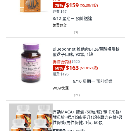
$159
75
%
(
$5.30/1錠
)
運費 $67
8/12 星期三
預計送達
免費退貨
(
3
)
Bluebonnet 維他命B12&葉酸咀嚼錠
覆盆子口味, 90顆, 1罐
折扣後價格
$520
$163
68
%
(
$1.81/1錠
)
運費 $195
8/10 星期一
預計送達
WOW免運
(
21
)
有勁MACA+ 膠囊 (60粒/瓶) 瑪卡/B群/
酵母鋅+鎂/代謝/提升代謝/戰力在線/男
性保養/男性保健, 1個, 60顆
$550