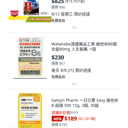
$825
(
$13.75/1錠
)
運費 $90
8/12 星期三
預計送達
免費退貨
(
2
)
Watanabe渡邊藥品工業 維他命B6膜
衣錠80mg 人生製藥, 1個
$230
運費 $67
後天 8/8 (六)
預計送達
免費退貨
(
1
)
Samjin Pharm 一日引擎 Easy 維他命
B 超級 500 15g, 3個, 30錠
首購折扣價
$315
$189
40
%
(
$2.10/1錠
)
運費 $195