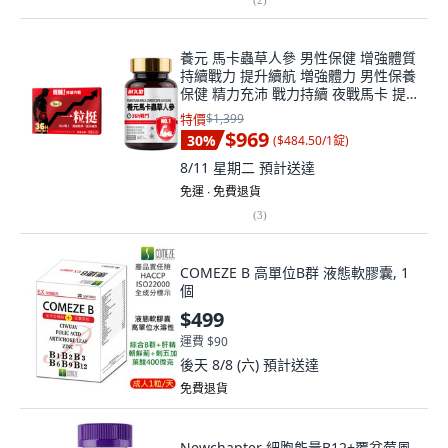
養元 馬卡蟲草人參 男性保健 增強體質
持續戰力 提升續航 増強體力 男性保養
保健 精力充沛 戰力持續 夜戰馬卡 提
升精質 雙效提升 臨時补能 男人加油站
特價
$1,399
補精力抗疲勞 男性保健食品, 2個, 1份
$969
30
%
(
$484.50/1錠
)
8/11 星期二
預計送達
免運 ∙ 免費退貨
(
3
)
COMEZE B 高單位B群 液態軟膠囊, 1
個
$499
運費 $90
後天 8/8 (六)
預計送達
免費退貨
Newchapter 細胞能量B12+覆盆莓風