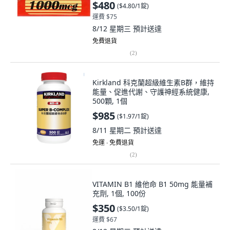
$480
(
$4.80/1錠
)
運費 $75
8/12 星期三
預計送達
免費退貨
(
2
)
Kirkland 科克蘭超級維生素B群，維持
能量、促進代謝、守護神經系統健康,
500顆, 1個
$985
(
$1.97/1錠
)
8/11 星期二
預計送達
免運 ∙ 免費退貨
(
2
)
VITAMIN B1 維他命 B1 50mg 能量補
充劑, 1個, 100份
$350
(
$3.50/1錠
)
運費 $67