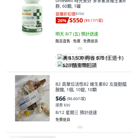
timewell 時光安好 多多素食維生素B
群, 60顆, 1罐
首購折扣價
$750
$550
26
%
(
$9.17/1錠
)
明天 8/7 (五)
預計送達
酷澎直售 ∙ 免運 ∙ 免費退貨
(
9
)
满 $1,500 再省 $75 (王道卡)
$23 酷澎幣回饋
B2 高單位活性B2 維生素B2 左旋麩醯
胺酸, 1個, 10錠, 10顆
$66
(
$6.60/1錠
)
運費 $90
8/12 星期三
預計送達
免費退貨
(
1
)