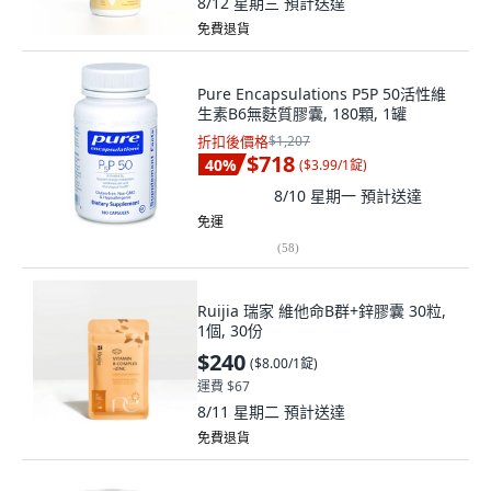
8/12 星期三
預計送達
免費退貨
Pure Encapsulations P5P 50活性維
生素B6無麩質膠囊, 180顆, 1罐
折扣後價格
$1,207
$718
40
%
(
$3.99/1錠
)
8/10 星期一
預計送達
免運
(
58
)
Ruijia 瑞家 維他命B群+鋅膠囊 30粒,
1個, 30份
$240
(
$8.00/1錠
)
運費 $67
8/11 星期二
預計送達
免費退貨