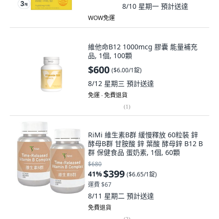
8/10 星期一
預計送達
WOW免運
維他命B12 1000mcg 膠囊 能量補充
品, 1個, 100顆
$600
(
$6.00/1錠
)
8/12 星期三
預計送達
免運 ∙ 免費退貨
(
1
)
RiMi 維生素B群 緩慢釋放 60粒裝 鋅
酵母B群 甘胺酸 鋅 葉酸 酵母鋅 B12 B
群 保健食品 蛋奶素, 1個, 60顆
$680
$399
41
%
(
$6.65/1錠
)
運費 $67
8/11 星期二
預計送達
免費退貨
(
2
)