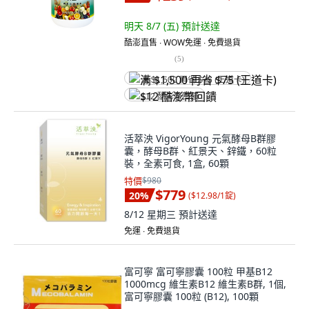
明天 8/7 (五)
預計送達
酷澎直售 ∙ WOW免運 ∙ 免費退貨
(
5
)
满 $1,500 再省 $75 (王道卡)
$12 酷澎幣回饋
活萃泱 VigorYoung 元氣酵母B群膠
囊，酵母B群、紅景天、鋅鐵，60粒
裝，全素可食, 1盒, 60顆
特價
$980
$779
20
%
(
$12.98/1錠
)
8/12 星期三
預計送達
免運 ∙ 免費退貨
富可寧 富可寧膠囊 100粒 甲基B12
1000mcg 維生素B12 維生素B群, 1個,
富可寧膠囊 100粒 (B12), 100顆