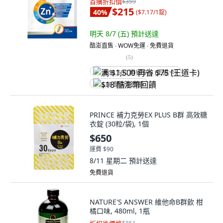
首購折扣價
$359
$215
40
%
(
$7.17/1錠
)
明天 8/7 (五)
預計送達
酷澎直售 ∙ WOW免運 ∙ 免費退貨
(
5
)
满 $1,500 再省 $75 (王道卡)
$18 酷澎幣回饋
PRINCE 補力克勞EX PLUS B群 高效糖
衣錠 (30粒/袋), 1個
$650
運費 $90
8/11 星期二
預計送達
免費退貨
NATURE'S ANSWER 維他命B群飲 柑
橘口味, 480ml, 1瓶