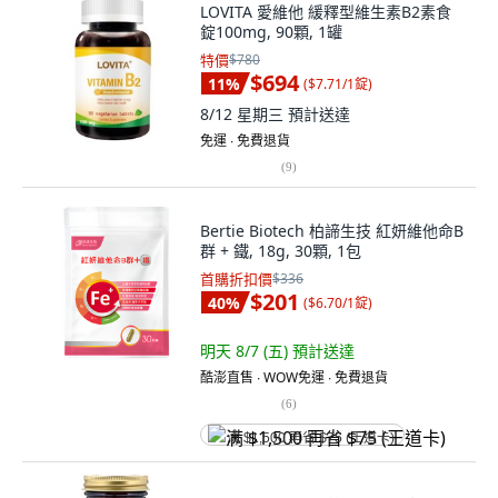
LOVITA 愛維他 緩釋型維生素B2素食
錠100mg, 90顆, 1罐
特價
$780
$694
11
%
(
$7.71/1錠
)
8/12 星期三
預計送達
免運 ∙ 免費退貨
(
9
)
Bertie Biotech 柏諦生技 紅妍維他命B
群 + 鐵, 18g, 30顆, 1包
首購折扣價
$336
$201
40
%
(
$6.70/1錠
)
明天 8/7 (五)
預計送達
酷澎直售 ∙ WOW免運 ∙ 免費退貨
(
6
)
满 $1,500 再省 $75 (王道卡)