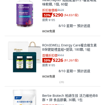
味軟糖, 1個, 60錠
折扣後價格
$628
$290
53
%
(
$4.83/1錠
)
運費 $195
8/10 星期一
預計送達
WOW免運
ROnIEWELL Energy Care複合維生素
B保健錠禮盒組+提袋, 180顆, 1組
首購折扣價
$553
$226
59
%
(
$1.26/1錠
)
運費 $195
8/10 星期一
預計送達
WOW免運
(
20
)
Bertie Biotech 柏諦生技 活力維他命B
群 + 鋅 食品膠囊, 30顆, 1包