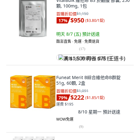
VitalBulk 維他命 B3 菸鹼酸 膠囊, 250
顆, 100mg, 1包
首購折扣價
$1,150
$950
17
%
(
$3.80/1錠
)
明天 8/7 (五)
預計送達
酷澎直售 ∙ 免運 ∙ 免費退貨
(
17
)
满 $1,500 再省 $75 (王道卡)
Funeat Merit B綜合維他命B群錠
51g, 60顆, 2盒
首購折扣價
$1,091
$222
79
%
(
$1.85/1錠
)
運費 $195
8/10 星期一
預計送達
WOW免運
(
9
)