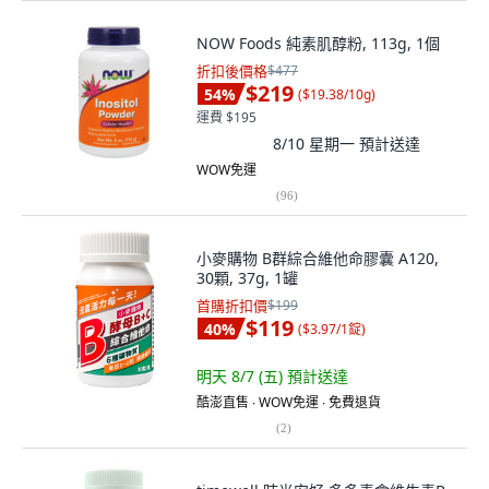
NOW Foods 純素肌醇粉, 113g, 1個
折扣後價格
$477
$219
54
%
(
$19.38/10g
)
運費 $195
8/10 星期一
預計送達
WOW免運
(
96
)
小麥購物 B群綜合維他命膠囊 A120,
30顆, 37g, 1罐
首購折扣價
$199
$119
40
%
(
$3.97/1錠
)
明天 8/7 (五)
預計送達
酷澎直售 ∙ WOW免運 ∙ 免費退貨
(
2
)