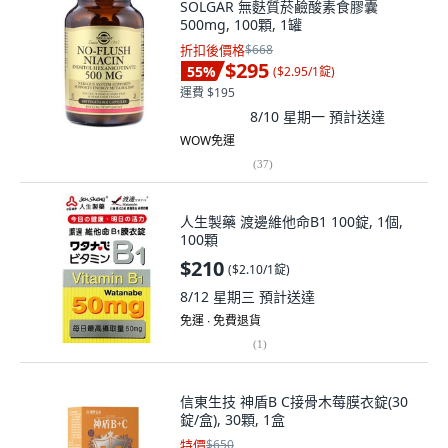
SOLGAR 無麩質菸鹼酸素食膠囊
500mg, 100顆, 1罐
折扣後價格
$668
$295
55
%
(
$2.95/1錠
)
運費 $195
8/10 星期一
預計送達
WOW免運
(
37
)
人生製藥 渡邊維他命B1 100錠, 1個,
100顆
$210
(
$2.10/1錠
)
8/12 星期三
預計送達
免運 ∙ 免費退貨
(
1
)
信東生技 神盾B C接骨木莓膜衣錠(30
錠/盒), 30顆, 1盒
特價
$650