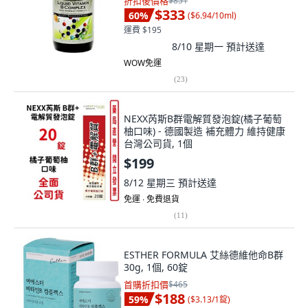
折扣後價格
$851
$333
60
%
(
$6.94/10ml
)
運費 $195
8/10 星期一
預計送達
WOW免運
(
23
)
NEXX芮斯B群電解質發泡錠(橘子葡萄
柚口味) - 德國製造 補充體力 維持健康
台灣公司貨, 1個
$199
8/12 星期三
預計送達
免運 ∙ 免費退貨
(
11
)
ESTHER FORMULA 艾絲德維他命B群
30g, 1個, 60錠
首購折扣價
$465
$188
59
%
(
$3.13/1錠
)