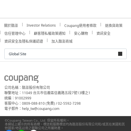
Investor Relations
關於酷澎
Coupang使用者條款
退換貨政策
信任管理中心
顧客隱私權政策通知
安心購物
資訊安全
資訊安全及隱私保護認證
加入酷澎商城
Global Site
公司名稱：酷澎股份有限公司
聯繫地址：11049 台北市信義區信義路五段7號13樓之1
統編：91002999
客服中心：0809-088-810 (免費) / 02-5592-7298
電子郵件：help_tw@coupang.com
©Coupang Taiwan Co., Ltd. 保留所有權利。
本網站上顯示的所有商標、標誌和服務標誌均為酷澎股份有限公司和/或其在美國和其
他國家/地區註冊之關聯公司之所屬財產。