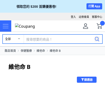
領取您的
$200
首購優惠卷!
打開 App
登入
註冊會員
客服中心
全部
酷澎首頁
保健醫療
維他命
維他命 B
維他命 B
篩選器