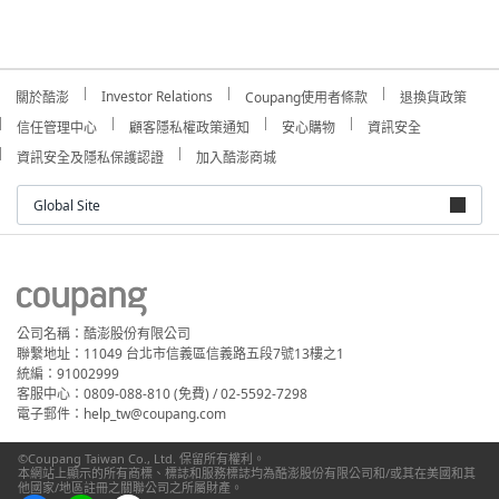
Investor Relations
關於酷澎
Coupang使用者條款
退換貨政策
信任管理中心
顧客隱私權政策通知
安心購物
資訊安全
資訊安全及隱私保護認證
加入酷澎商城
Global Site
公司名稱：酷澎股份有限公司
聯繫地址：11049 台北市信義區信義路五段7號13樓之1
統編：91002999
客服中心：0809-088-810 (免費) / 02-5592-7298
電子郵件：help_tw@coupang.com
©Coupang Taiwan Co., Ltd. 保留所有權利。
本網站上顯示的所有商標、標誌和服務標誌均為酷澎股份有限公司和/或其在美國和其
他國家/地區註冊之關聯公司之所屬財產。