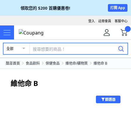
領取您的
$200
首購優惠卷!
打開 App
登入
註冊會員
客服中心
全部
酷澎首頁
食品飲料
保健食品
維他命/礦物質
維他命 B
維他命 B
篩選器