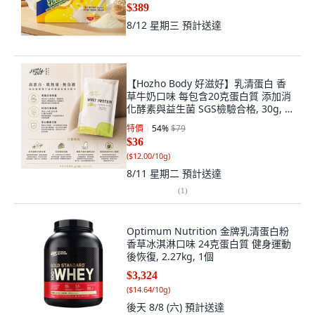
$389
8/12 星期三
預計送達
【Hozho Body 好滋好】乳清蛋白 香
草牛奶口味 每包含20克蛋白質 添加消
化酵素與益生菌 SGS檢驗合格, 30g, 1
個
特價
54
%
$79
$36
(
$12.00/10g
)
8/11 星期二
預計送達
(
1
)
Optimum Nutrition 金牌乳清蛋白粉
香草冰淇淋口味 24克蛋白質 健身運動
後恢復, 2.27kg, 1個
$3,324
(
$14.64/10g
)
後天 8/8 (六)
預計送達