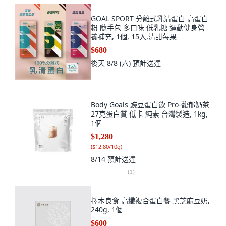
GOAL SPORT 分離式乳清蛋白 高蛋白
粉 隨手包 多口味 低乳糖 運動健身營
養補充, 1個, 15入,清甜莓果
$680
後天 8/8 (六)
預計送達
Body Goals 豌豆蛋白飲 Pro-馥郁奶茶
27克蛋白質 低卡 純素 台灣製造, 1kg,
1個
$1,280
(
$12.80/10g
)
8/14
預計送達
(
1
)
擇木良食 高纖複合蛋白餐 黑芝麻豆奶,
240g, 1個
$600