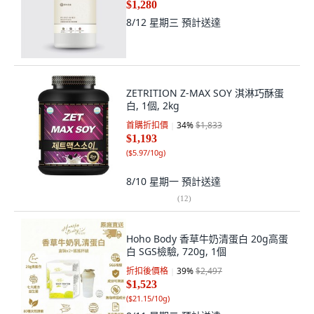
$1,280
8/12 星期三
預計送達
ZETRITION Z-MAX SOY 淇淋巧酥蛋
白, 1個, 2kg
首購折扣價
34
%
$1,833
$1,193
(
$5.97/10g
)
8/10 星期一
預計送達
(
12
)
Hoho Body 香草牛奶清蛋白 20g高蛋
白 SGS檢驗, 720g, 1個
折扣後價格
39
%
$2,497
$1,523
(
$21.15/10g
)