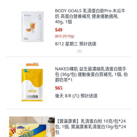
BODY GOALS 乳清蛋白飲Pro-木瓜牛
奶 高蛋白營養補充 健身運動適用,
40g, 1個
$49
(
$12.25/10g
)
8/12 星期三
預計送達
(
2
)
NAKED裸肌 益生菌濃縮乳清蛋白隨手
包 (36g/包) 運動後蛋白質補充, 1個, 伯
爵奶茶*1
$65
後天 8/8 (六)
預計送達
【寶瀛康素】乳清蛋白粉 10克/包*24
包, 1個, 寶瀛康素乳清蛋白10g/包*24
包