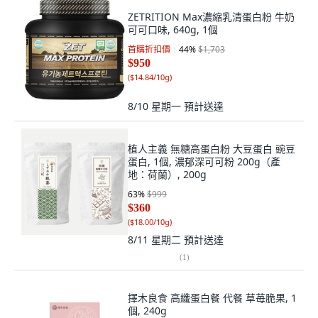
ZETRITION Max濃縮乳清蛋白粉 牛奶
可可口味, 640g, 1個
首購折扣價
44
%
$1,703
$950
(
$14.84/10g
)
8/10 星期一
預計送達
植人主義 無糖高蛋白粉 大豆蛋白 豌豆
蛋白, 1個, 濃郁深可可粉 200g（產
地：荷蘭）, 200g
63
%
$999
$360
(
$18.00/10g
)
8/11 星期二
預計送達
(
1
)
擇木良食 高纖蛋白餐 代餐 草苺脆果, 1
個, 240g