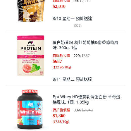
首購折扣價
9
%
$2,210
$2,010
8/10 星期一
預計送達
(
522
)
蛋白奶昔粉 粉紅葡萄柚&麝香葡萄風
味, 300g, 1個
首購折扣價
22
%
$887
$687
(
$22.90/10g
)
8/11 星期二
預計送達
Bpi Whey HD優質乳清蛋白粉 草莓蛋
糕風味, 1個, 1.85kg
折扣後價格
33
%
$2,043
$1,360
(
$7.35/10g
)