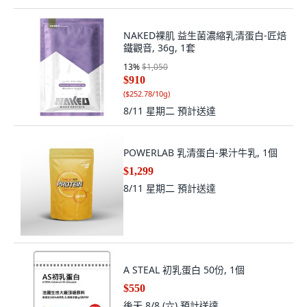
NAKED裸肌 益生菌濃縮乳清蛋白-匠焙
鐵觀音, 36g, 1套
13
%
$1,050
$910
(
$252.78/10g
)
8/11 星期二
預計送達
POWERLAB 乳清蛋白-果汁牛乳, 1個
$1,299
8/11 星期二
預計送達
A STEAL 初乳蛋白 50份, 1個
$550
後天 8/8 (六)
預計送達