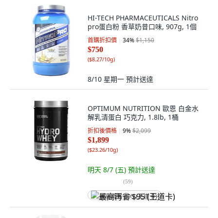
HI-TECH PHARMACEUTICALS Nitro
pro蛋白粉 香草奶昔口味, 907g, 1個
首購折扣價
34
%
$1,150
$750
(
$8.27/10g
)
8/10 星期一
預計送達
OPTIMUM NUTRITION 歐恩 白金水
解乳清蛋白 巧克力, 1.8lb, 1桶
折扣後價格
9
%
$2,099
$1,899
(
$23.26/10g
)
明天 8/7 (五)
預計送達
(
59
)
最高再省 $95 (王道卡)