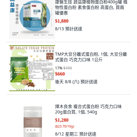
康醫生技 蔬益康植物蛋白粉400g罐 植
物性蛋白粉 素食蛋白粉 高蛋白, 買兩
罐優惠
$1,880
8/13
預計送達
TMP大豆分離式蛋白粉, 1個, 大豆分離
式蛋白 巧克力口味 1公斤
17
%
$799
$660
後天 8/8 (六)
預計送達
擇木良食 複合式蛋白粉 巧克力口味
20g蛋白質, 1個, 540g
$1,280
(
$23.70/10g
)
8/12 星期三
預計送達