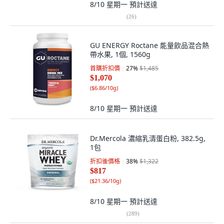
8/10 星期一
預計送達
(
26
)
GU ENERGY Roctane 能量飲品混合熱
帶水果, 1個, 1560g
首購折扣價
27
%
$1,485
$1,070
(
$6.86/10g
)
8/10 星期一
預計送達
Dr.Mercola 濃縮乳清蛋白粉, 382.5g,
1包
折扣後價格
38
%
$1,322
$817
(
$21.36/10g
)
8/10 星期一
預計送達
(
289
)