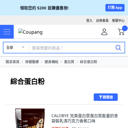
領取您的
$200
首購優惠卷!
打開 App
登入
註冊會員
客服中心
全部
酷澎首頁
保健醫療
健身補給
蛋白質
綜合蛋白粉
綜合蛋白粉
篩選器
CALOBYE 完美蛋白質蛋白質能量奶昔
袋裝乳清巧克力香蕉口味