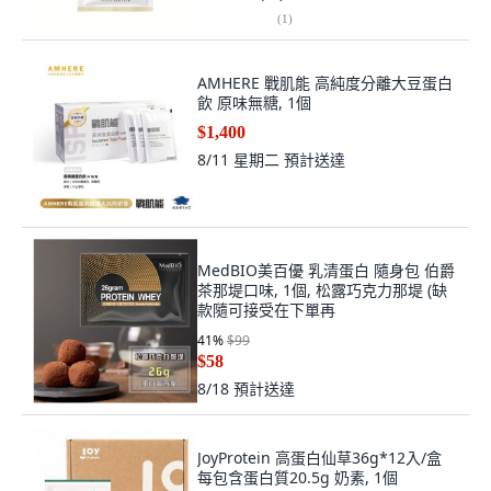
(
1
)
AMHERE 戰肌能 高純度分離大豆蛋白
飲 原味無糖, 1個
$1,400
8/11 星期二
預計送達
MedBIO美百優 乳清蛋白 隨身包 伯爵
茶那堤口味, 1個, 松露巧克力那堤 (缺
款隨可接受在下單再
41
%
$99
$58
8/18
預計送達
JoyProtein 高蛋白仙草36g*12入/盒
每包含蛋白質20.5g 奶素, 1個