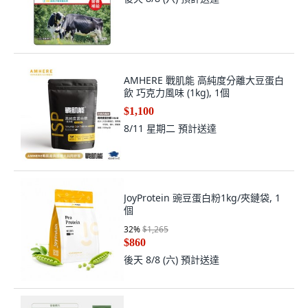
AMHERE 戰肌能 高純度分離大豆蛋白
飲 巧克力風味 (1kg), 1個
$1,100
8/11 星期二
預計送達
JoyProtein 豌豆蛋白粉1kg/夾鏈袋, 1
個
32
%
$1,265
$860
後天 8/8 (六)
預計送達