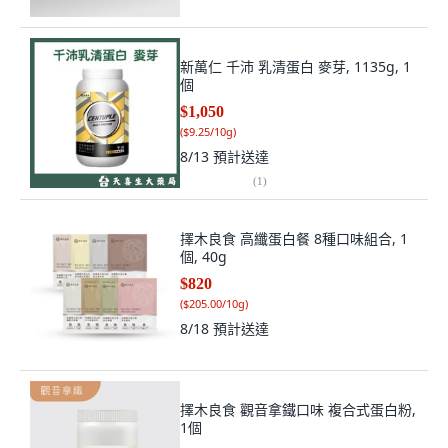
新萬仁 千沛 乳清蛋白 麥芽, 1135g, 1
個
$1,050
(
$9.25/10g
)
8/13
預計送達
(
1
)
擇木良食 高纖蛋白餐 8種口味組合, 1
個, 40g
$820
(
$205.00/10g
)
8/18
預計送達
擇木良食 觀音拿鐵口味 複合式蛋白粉,
1個