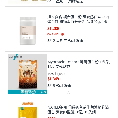
8/11 星期二
預計送達
擇木良食 複合蛋白粉 燕麥奶口味 20g
蛋白質 植物蛋白分離乳清, 540g, 1個
$1,280
(
$23.70/10g
)
8/12 星期三
預計送達
Myprotein Impact 乳清蛋白粉 1公斤,
1個, 英式奶茶
19
%
$1,680
$1,349
8/13
預計送達
(
7
)
NAKED裸肌 伯爵奶茶益生菌濃縮乳清
蛋白 營養師監製, 1個, 10入組