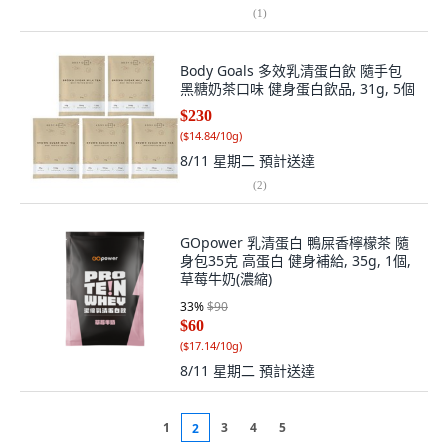
(
1
)
Body Goals 多效乳清蛋白飲 隨手包
黑糖奶茶口味 健身蛋白飲品, 31g, 5個
$230
(
$14.84/10g
)
8/11 星期二
預計送達
(
2
)
GOpower 乳清蛋白 鴨屎香檸檬茶 隨
身包35克 高蛋白 健身補給, 35g, 1個,
草莓牛奶(濃縮)
33
%
$90
$60
(
$17.14/10g
)
8/11 星期二
預計送達
1
3
4
5
2