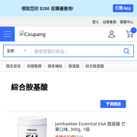
領取您的
$200
首購優惠卷!
打開 App
登入
註冊會員
客服中心
全部
酷澎首頁
保健醫療
健身補給
胺基酸
綜合胺基酸
綜合胺基酸
篩選器
Jambaekee Essential EAA 胺基酸 芒
果口味, 300g, 1個
$596