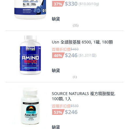
$330
37
%
(
$10.00/10g
)
缺貨
(
35
)
Usn 全譜胺基酸 6500, 1罐, 180顆
首購折扣價
$460
$246
46
%
(
$1.37/1錠
)
缺貨
(
1
)
SOURCE NATURALS 複方精胺酸錠,
100顆, 1入
首購折扣價
$530
$246
53
%
缺貨