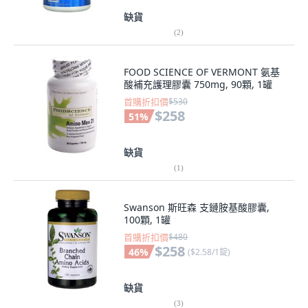
缺貨
(
2
)
FOOD SCIENCE OF VERMONT 氨基
酸補充護理膠囊 750mg, 90顆, 1罐
首購折扣價
$530
$258
51
%
缺貨
(
1
)
Swanson 斯旺森 支鏈胺基酸膠囊,
100顆, 1罐
首購折扣價
$480
$258
46
%
(
$2.58/1錠
)
缺貨
(
3
)