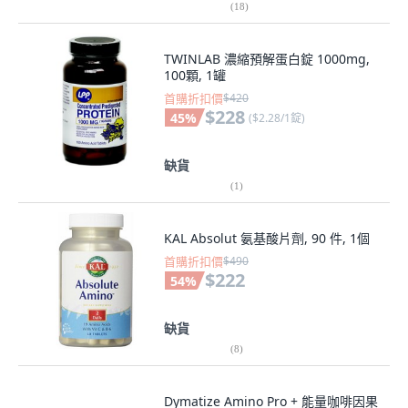
(
18
)
TWINLAB 濃縮預解蛋白錠 1000mg,
100顆, 1罐
首購折扣價
$420
$228
45
%
(
$2.28/1錠
)
缺貨
(
1
)
KAL Absolut 氨基酸片劑, 90 件, 1個
首購折扣價
$490
$222
54
%
缺貨
(
8
)
Dymatize Amino Pro + 能量咖啡因果