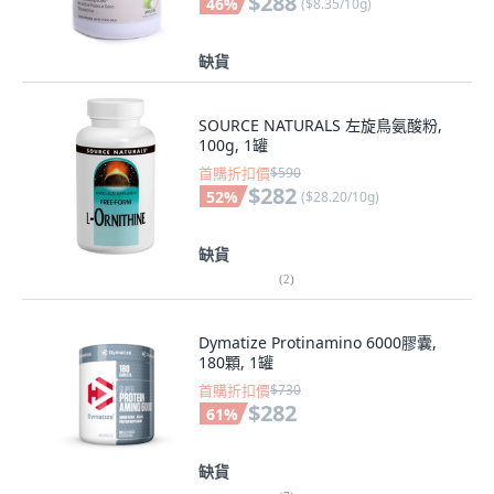
$288
46
%
(
$8.35/10g
)
缺貨
SOURCE NATURALS 左旋鳥氨酸粉,
100g, 1罐
首購折扣價
$590
$282
52
%
(
$28.20/10g
)
缺貨
(
2
)
Dymatize Protinamino 6000膠囊,
180顆, 1罐
首購折扣價
$730
$282
61
%
缺貨