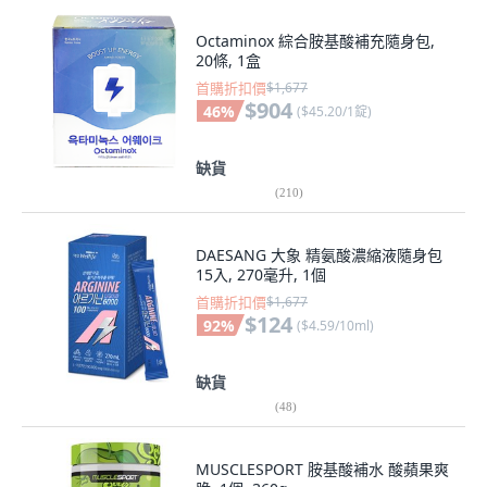
Octaminox 綜合胺基酸補充隨身包,
20條, 1盒
首購折扣價
$1,677
$904
46
%
(
$45.20/1錠
)
缺貨
(
210
)
DAESANG 大象 精氨酸濃縮液隨身包
15入, 270毫升, 1個
首購折扣價
$1,677
$124
92
%
(
$4.59/10ml
)
缺貨
(
48
)
MUSCLESPORT 胺基酸補水 酸蘋果爽