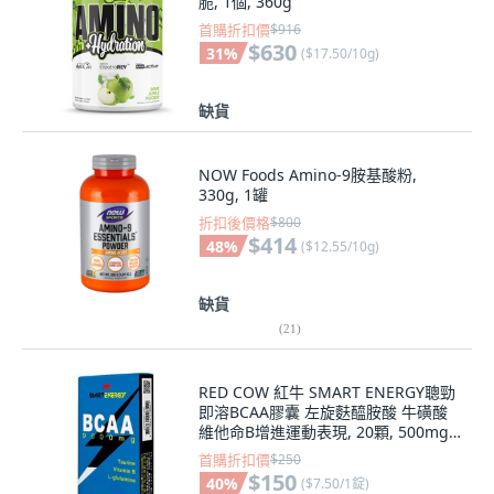
脆, 1個, 360g
首購折扣價
$916
$630
31
%
(
$17.50/10g
)
缺貨
NOW Foods Amino-9胺基酸粉,
330g, 1罐
折扣後價格
$800
$414
48
%
(
$12.55/10g
)
缺貨
(
21
)
RED COW 紅牛 SMART ENERGY聰勁
即溶BCAA膠囊 左旋麩醯胺酸 牛磺酸
維他命B增進運動表現, 20顆, 500mg,
1盒
首購折扣價
$250
$150
40
%
(
$7.50/1錠
)