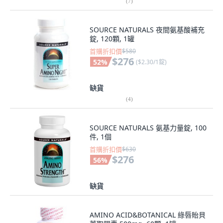
(
7
)
SOURCE NATURALS 夜間氨基酸補充
錠, 120顆, 1罐
首購折扣價
$580
$276
52
%
(
$2.30/1錠
)
缺貨
(
4
)
SOURCE NATURALS 氨基力量錠, 100
件, 1個
首購折扣價
$630
$276
56
%
缺貨
AMINO ACID&BOTANICAL 綠唇貽貝