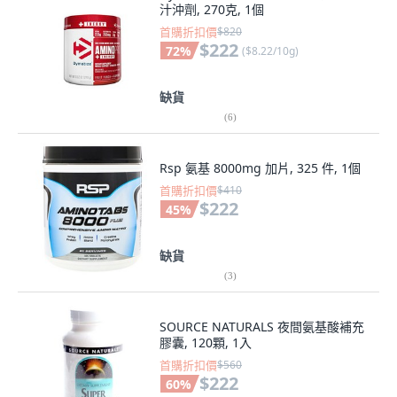
汁沖劑, 270克, 1個
首購折扣價
$820
$222
72
%
(
$8.22/10g
)
缺貨
(
6
)
Rsp 氨基 8000mg 加片, 325 件, 1個
首購折扣價
$410
$222
45
%
缺貨
(
3
)
SOURCE NATURALS 夜間氨基酸補充
膠囊, 120顆, 1入
首購折扣價
$560
$222
60
%