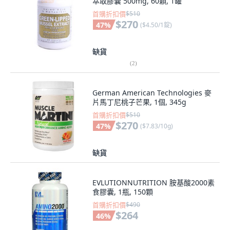
萃取膠囊 500mg, 60顆, 1罐
首購折扣價
$510
$270
47
%
(
$4.50/1錠
)
缺貨
(
2
)
German American Technologies 麥
片馬丁尼桃子芒果, 1個, 345g
首購折扣價
$510
$270
47
%
(
$7.83/10g
)
缺貨
EVLUTIONNUTRITION 胺基酸2000素
食膠囊, 1瓶, 150顆
首購折扣價
$490
$264
46
%