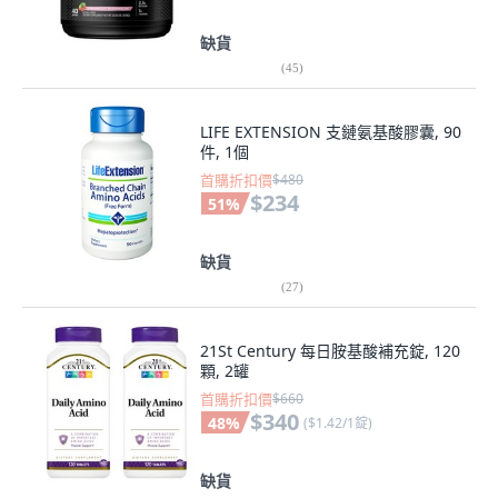
缺貨
(
45
)
LIFE EXTENSION 支鏈氨基酸膠囊, 90
件, 1個
首購折扣價
$480
$234
51
%
缺貨
(
27
)
21St Century 每日胺基酸補充錠, 120
顆, 2罐
首購折扣價
$660
$340
48
%
(
$1.42/1錠
)
缺貨