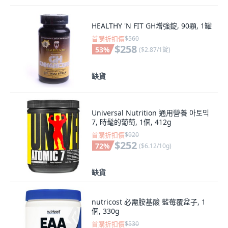
HEALTHY 'N FIT GH增強錠, 90顆, 1罐
首購折扣價
$560
$258
53
%
(
$2.87/1錠
)
缺貨
Universal Nutrition 通用營養 아토믹
7, 時髦的葡萄, 1個, 412g
首購折扣價
$920
$252
72
%
(
$6.12/10g
)
缺貨
nutricost 必需胺基酸 藍莓覆盆子, 1
個, 330g
首購折扣價
$530