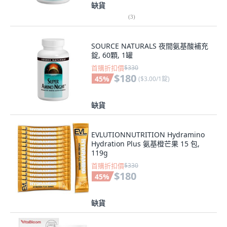
缺貨
(
3
)
SOURCE NATURALS 夜間氨基酸補充
錠, 60顆, 1罐
首購折扣價
$330
$180
45
%
(
$3.00/1錠
)
缺貨
EVLUTIONNUTRITION Hydramino
Hydration Plus 氨基橙芒果 15 包,
119g
首購折扣價
$330
$180
45
%
缺貨