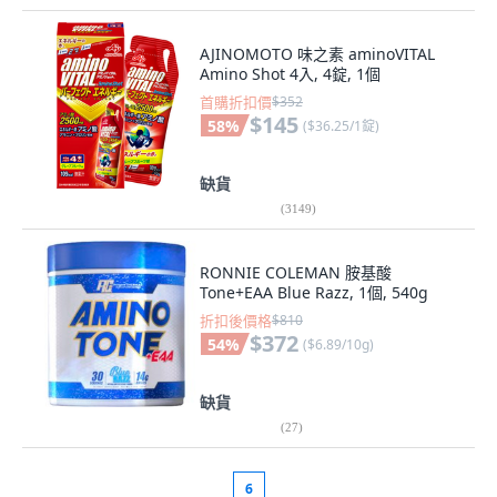
AJINOMOTO 味之素 aminoVITAL
Amino Shot 4入, 4錠, 1個
首購折扣價
$352
$145
58
%
(
$36.25/1錠
)
缺貨
(
3149
)
RONNIE COLEMAN 胺基酸
Tone+EAA Blue Razz, 1個, 540g
折扣後價格
$810
$372
54
%
(
$6.89/10g
)
缺貨
(
27
)
6