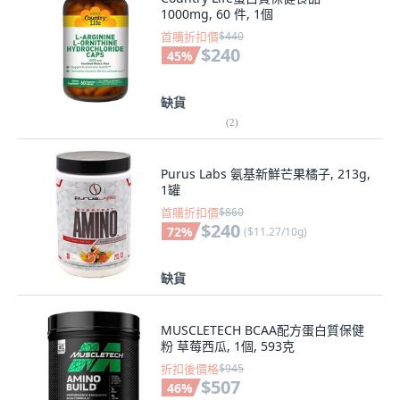
1000mg, 60 件, 1個
首購折扣價
$440
$240
45
%
缺貨
(
2
)
Purus Labs 氨基新鮮芒果橘子, 213g,
1罐
首購折扣價
$860
$240
72
%
(
$11.27/10g
)
缺貨
MUSCLETECH BCAA配方蛋白質保健
粉 草莓西瓜, 1個, 593克
折扣後價格
$945
$507
46
%