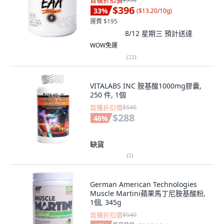
首購折扣價
$396
33
%
(
$13.20/10g
)
運費 $195
8/12 星期三
預計送達
WOW免運
(
22
)
VITALABS INC 胺基酸1000mg膠囊,
250 件, 1個
首購折扣價
$540
$288
46
%
缺貨
(
2
)
German American Technologies
Muscle Martini蘋果馬丁尼胺基酸粉,
1個, 345g
首購折扣價
$540