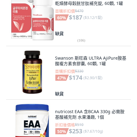
乾燥酵母穀胱甘肽補充錠, 60顆, 1罐
首購折扣價
$470
$187
60
%
(
$3.12/1錠
)
缺貨
(
106
)
Swanson 斯旺森 ULTRA AjiPure胺基
酸複方素食膠囊, 60顆, 1罐
首購折扣價
$330
$174
47
%
(
$2.90/1錠
)
缺貨
nutricost EAA 含BCAA 330g 必需胺
基酸補充劑 水果潘趣, 1個
折扣後價格
$510
$253
50
%
(
$7.67/10g
)