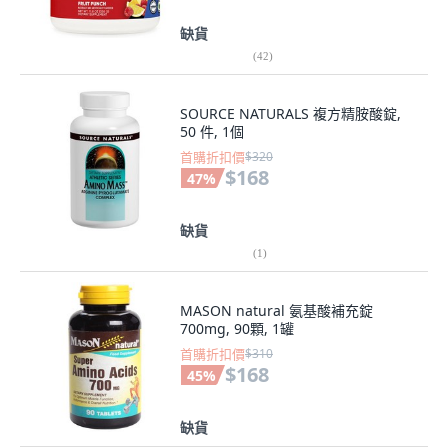
缺貨
(
42
)
SOURCE NATURALS 複方精胺酸錠,
50 件, 1個
首購折扣價
$320
$168
47
%
缺貨
(
1
)
MASON natural 氨基酸補充錠
700mg, 90顆, 1罐
首購折扣價
$310
$168
45
%
缺貨