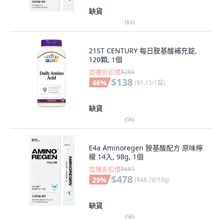
缺貨
(
61
)
21ST CENTURY 每日胺基酸補充錠,
120顆, 1個
首購折扣價
$260
$138
46
%
(
$1.15/1錠
)
缺貨
(
56
)
E4a Aminoregen 胺基酸配方 原味檸
檬 14入, 98g, 1個
首購折扣價
$681
$478
29
%
(
$48.78/10g
)
缺貨
(
56
)