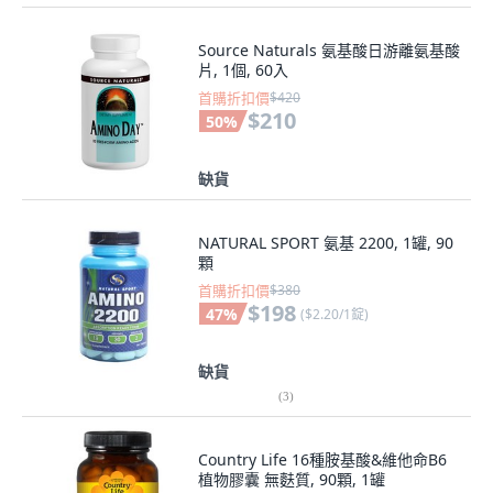
Source Naturals 氨基酸日游離氨基酸
片, 1個, 60入
首購折扣價
$420
$210
50
%
缺貨
NATURAL SPORT 氨基 2200, 1罐, 90
顆
首購折扣價
$380
$198
47
%
(
$2.20/1錠
)
缺貨
(
3
)
Country Life 16種胺基酸&維他命B6
植物膠囊 無麩質, 90顆, 1罐