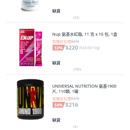
缺貨
(
12
)
Nup 氨基水紅臨, 11 克 x 10 包, 1盒
首購折扣價
$470
$220
53
%
(
$20.00/10g
)
缺貨
(
792
)
UNIVERSAL NUTRITION 氨基1900
片, 110顆, 1罐
首購折扣價
$470
$216
54
%
缺貨
(
1
)