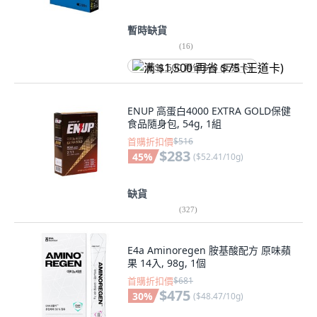
暫時缺貨
(
16
)
满 $1,500 再省 $75 (王道卡)
ENUP 高蛋白4000 EXTRA GOLD保健
食品隨身包, 54g, 1組
首購折扣價
$516
$283
45
%
(
$52.41/10g
)
缺貨
(
327
)
E4a Aminoregen 胺基酸配方 原味蘋
果 14入, 98g, 1個
首購折扣價
$681
$475
30
%
(
$48.47/10g
)