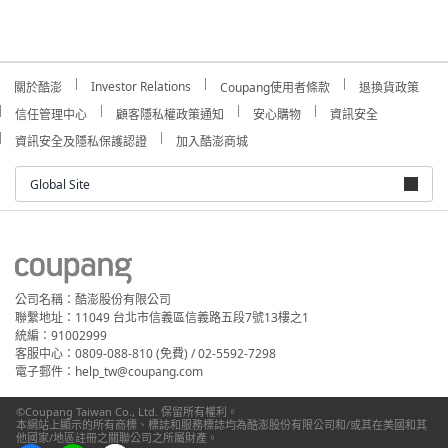
Investor Relations
關於酷澎
Coupang使用者條款
退換貨政策
信任管理中心
顧客隱私權政策通知
安心購物
資訊安全
資訊安全及隱私保護認證
加入酷澎商城
Global Site
公司名稱：酷澎股份有限公司
聯繫地址：11049 台北市信義區信義路五段7號13樓之1
統編：91002999
客服中心：0809-088-810 (免費) / 02-5592-7298
電子郵件：help_tw@coupang.com
©Coupang Taiwan Co., Ltd. 保留所有權利。
本網站上顯示的所有商標、標誌和服務標誌均為酷澎股份有限公司和/或其在美國和其
他國家/地區註冊之關聯公司之所屬財產。