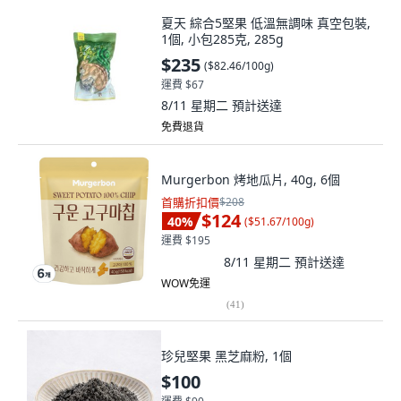
夏天 綜合5堅果 低溫無調味 真空包裝,
1個, 小包285克, 285g
$235
(
$82.46/100g
)
運費 $67
8/11 星期二
預計送達
免費退貨
Murgerbon 烤地瓜片, 40g, 6個
首購折扣價
$208
$124
40
%
(
$51.67/100g
)
運費 $195
8/11 星期二
預計送達
WOW免運
(
41
)
珍兒堅果 黑芝麻粉, 1個
$100