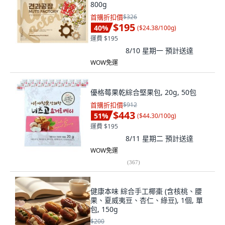
800g
首購折扣價
$326
$195
40
%
(
$24.38/100g
)
運費 $195
8/10 星期一
預計送達
WOW免運
優格莓果乾綜合堅果包, 20g, 50包
首購折扣價
$912
$443
51
%
(
$44.30/100g
)
運費 $195
8/11 星期二
預計送達
WOW免運
(
367
)
健康本味 綜合手工椰棗 (含核桃、腰
果、夏威夷豆、杏仁、綠豆), 1個, 單
包, 150g
$200