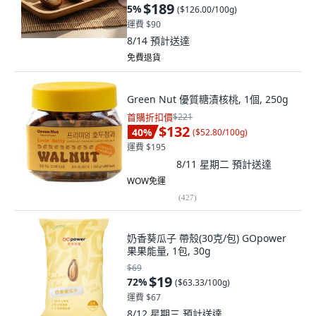
$189
5
%
(
$126.00/100g
)
運費 $90
8/14
預計送達
免費退貨
Green Nut 優質糖漬核桃, 1個, 250g
首購折扣價
$221
$132
40
%
(
$52.80/100g
)
運費 $195
8/11 星期二
預計送達
WOW免運
(
427
)
奶香葵瓜子 帶殼(30克/包) GOpower
果果能量, 1包, 30g
$69
$19
72
%
(
$63.33/100g
)
運費 $67
8/12 星期三
預計送達