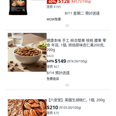
$128
40
%
(
$45.72/100g
)
運費 $195
8/11 星期二
預計送達
WOW免運
(
2
)
健康本味 手工 綜合堅果 核桃 腰果 零
食 年貨, 1個, 烘焙原味杏仁果200克,
200g
$420
$149
64
%
(
$74.50/100g
)
運費 $67
8/14
預計送達
免費退貨
(
2
)
【六安堂】美國生胡桃仁, 1個, 200g
$210
(
$105.00/100g
)
運費 $75