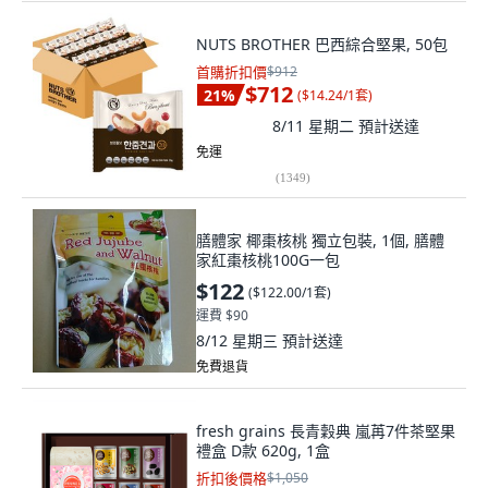
NUTS BROTHER 巴西綜合堅果, 50包
首購折扣價
$912
$712
21
%
(
$14.24/1套
)
8/11 星期二
預計送達
免運
(
1349
)
膳體家 椰棗核桃 獨立包裝, 1個, 膳體
家紅棗核桃100G一包
$122
(
$122.00/1套
)
運費 $90
8/12 星期三
預計送達
免費退貨
fresh grains 長青穀典 嵐苒7件茶堅果
禮盒 D款 620g, 1盒
折扣後價格
$1,050