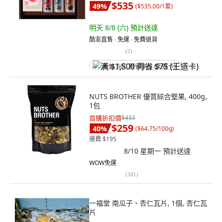
$535
49
%
(
$535.00/1套
)
明天 8/8 (六)
預計送達
酷澎直售 ∙ 免運 ∙ 免費退貨
(
2
)
满 $1,500 再省 $75 (王道卡)
NUTS BROTHER 優質綜合堅果, 400g,
1包
首購折扣價
$433
$259
40
%
(
$64.75/100g
)
運費 $195
8/10 星期一
預計送達
WOW免運
(
501
)
一福堂 南瓜子、杏仁瓦片, 1個, 杏仁瓦
片