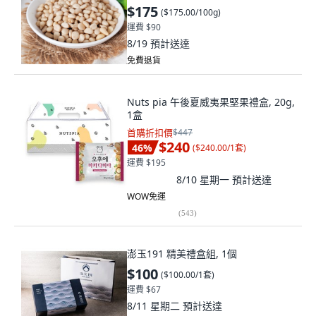
$175
(
$175.00/100g
)
運費 $90
8/19
預計送達
免費退貨
Nuts pia 午後夏威夷果堅果禮盒, 20g,
1盒
首購折扣價
$447
$240
46
%
(
$240.00/1套
)
運費 $195
8/10 星期一
預計送達
WOW免運
(
543
)
澎玉191 精美禮盒組, 1個
$100
(
$100.00/1套
)
運費 $67
8/11 星期二
預計送達