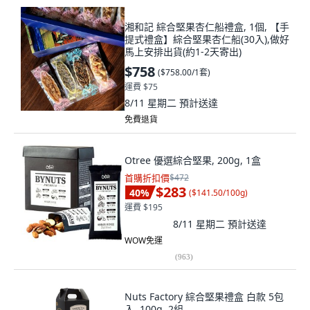
湘和記 綜合堅果杏仁船禮盒, 1個, 【手
提式禮盒】綜合堅果杏仁船(30入),做好
馬上安排出貨(約1-2天寄出)
$758
(
$758.00/1套
)
運費 $75
8/11 星期二
預計送達
免費退貨
Otree 優選綜合堅果, 200g, 1盒
首購折扣價
$472
$283
40
%
(
$141.50/100g
)
運費 $195
8/11 星期二
預計送達
WOW免運
(
963
)
Nuts Factory 綜合堅果禮盒 白款 5包
入, 100g, 2組