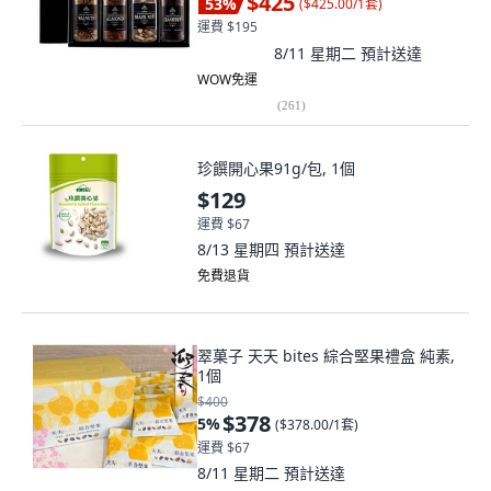
$425
53
%
(
$425.00/1套
)
運費 $195
8/11 星期二
預計送達
WOW免運
(
261
)
珍饌開心果91g/包, 1個
$129
運費 $67
8/13 星期四
預計送達
免費退貨
翠菓子 天天 bites 綜合堅果禮盒 純素,
1個
$400
$378
5
%
(
$378.00/1套
)
運費 $67
8/11 星期二
預計送達