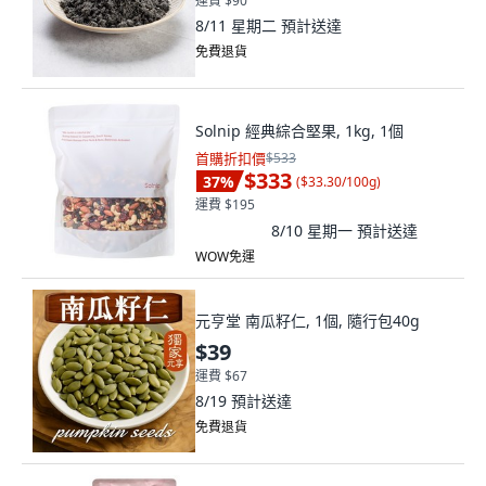
運費 $90
8/11 星期二
預計送達
免費退貨
Solnip 經典綜合堅果, 1kg, 1個
首購折扣價
$533
$333
37
%
(
$33.30/100g
)
運費 $195
8/10 星期一
預計送達
WOW免運
元亨堂 南瓜籽仁, 1個, 隨行包40g
$39
運費 $67
8/19
預計送達
免費退貨