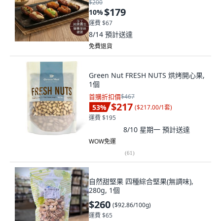
$200
$179
10
%
運費 $67
8/14
預計送達
免費退貨
Green Nut FRESH NUTS 烘烤開心果,
1個
首購折扣價
$467
$217
53
%
(
$217.00/1套
)
運費 $195
8/10 星期一
預計送達
WOW免運
(
61
)
自然甜堅果 四種綜合堅果(無調味),
280g, 1個
$260
(
$92.86/100g
)
運費 $65