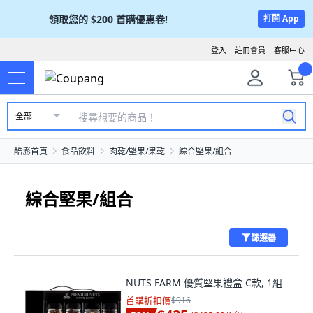
領取您的
$200
首購優惠卷!
打開 App
登入
註冊會員
客服中心
全部
酷澎首頁
食品飲料
肉乾/堅果/果乾
綜合堅果/組合
綜合堅果/組合
篩選器
NUTS FARM 優質堅果禮盒 C款, 1組
首購折扣價
$916