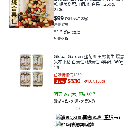
乾 絕美搭配, 1個, 綜合果仁250g,
250g
$99
(
$39.60/100g
)
運費 $75
8/15
預計送達
免費退貨
Global Garden 盛花園 五穀養生 爆薏
米花小點 白薏仁+糙薏仁 4件組, 360g,
1組
首購折扣價
$530
$330
37
%
(
$91.67/100g
)
明天 8/8 (六)
預計送達
酷澎直售 ∙ 免運 ∙ 免費退貨
(
6
)
满 $1,500 再省 $75 (王道卡)
$14 酷澎幣回饋