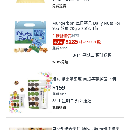
免費退貨
Murgerbon 每日堅果 Daily Nuts For
You 藍莓 20g x 25包, 1個
首購折扣價
$475
$285
40
%
(
$285.00/1套
)
運費 $195
8/11 星期二
預計送達
WOW免運
粗味 糙米堅果酥 南瓜子蔓越莓, 1個
$159
運費 $67
8/11 星期二
預計送達
免費退貨
自然甜綜合果仁 酥脆豆類 清甜不膩果