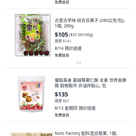
免費退貨
古意古早味 綜合豆果子 (280公克/包),
1個, 280g
$105
(
$37.50/100g
)
運費 $141
8/14
預計送達
免費退貨
(
1
)
優穀美身 蔓越莓菓仁酥 全素 世界金牌
獎 穀物製作 非油炸點心, 包
$135
運費 $67
8/13 星期四
預計送達
免費退貨
Nuts Factory 配料混合堅果, 1個,