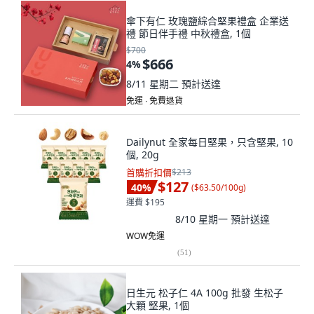
傘下有仁 玫瑰鹽綜合堅果禮盒 企業送
禮 節日伴手禮 中秋禮盒, 1個
$700
$666
4
%
8/11 星期二
預計送達
免運 ∙ 免費退貨
Dailynut 全家每日堅果，只含堅果, 10
個, 20g
首購折扣價
$213
$127
40
%
(
$63.50/100g
)
運費 $195
8/10 星期一
預計送達
WOW免運
(
51
)
日生元 松子仁 4A 100g 批發 生松子
大顆 堅果, 1個