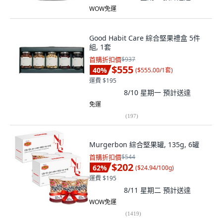
WOW免運
Good Habit Care 綜合堅果禮盒 5件
組, 1套
首購折扣價
$937
$555
40
%
(
$555.00/1套
)
運費 $195
8/10 星期一
預計送達
免運
(
197
)
Murgerbon 綜合堅果罐, 135g, 6罐
首購折扣價
$544
$202
62
%
(
$24.94/100g
)
運費 $195
8/11 星期二
預計送達
WOW免運
(
1419
)