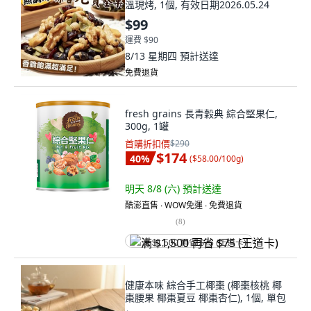
溫現烤, 1個, 有效日期2026.05.24
$99
運費 $90
8/13 星期四
預計送達
免費退貨
fresh grains 長青穀典 綜合堅果仁,
300g, 1罐
首購折扣價
$290
$174
40
%
(
$58.00/100g
)
明天 8/8 (六)
預計送達
酷澎直售 ∙ WOW免運 ∙ 免費退貨
(
8
)
满 $1,500 再省 $75 (王道卡)
健康本味 綜合手工椰棗 (椰棗核桃 椰
棗腰果 椰棗夏豆 椰棗杏仁), 1個, 單包