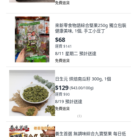
免費退貨
來新零食物語綜合堅果250g 獨立包裝
健康美味, 1個, 手工小豆丁
$68
運費 $141
8/11 星期二
預計送達
免費退貨
日生元 烘焙南瓜籽 300g, 1個
$129
(
$43.00/100g
)
運費 $90
8/19
預計送達
免費退貨
(
1
)
養生首選 無調味綜合九寶堅果 每日低