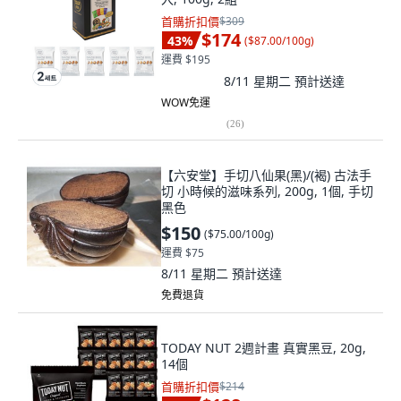
首購折扣價
$309
$174
43
%
(
$87.00/100g
)
運費 $195
8/11 星期二
預計送達
WOW免運
(
26
)
【六安堂】手切八仙果(黑)/(褐) 古法手
切 小時候的滋味系列, 200g, 1個, 手切
黑色
$150
(
$75.00/100g
)
運費 $75
8/11 星期二
預計送達
免費退貨
TODAY NUT 2週計畫 真實黑豆, 20g,
14個
首購折扣價
$214