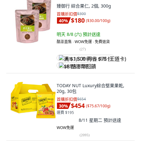
臻御行 綜合果仁, 2個, 300g
首購折扣價
$300
$180
40
%
(
$30.00/100g
)
明天 8/8 (六)
預計送達
酷澎直售 ∙ WOW免運 ∙ 免費退貨
(
27
)
满 $1,500 再省 $75 (王道卡)
$8 酷澎幣回饋
TODAY NUT Luxury綜合堅果果乾,
20g, 30包
首購折扣價
$654
$454
30
%
(
$75.67/100g
)
運費 $195
8/11 星期二
預計送達
WOW免運
(
2095
)