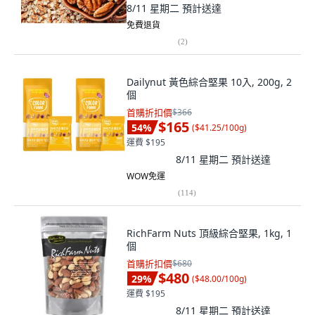
8/11 星期二
預計送達
免費退貨
(
2
)
Dailynut 黃色綜合堅果 10入, 200g, 2
個
首購折扣價
$366
$165
54
%
(
$41.25/100g
)
運費 $195
8/11 星期二
預計送達
WOW免運
(
114
)
RichFarm Nuts 頂級綜合堅果, 1kg, 1
個
首購折扣價
$680
$480
29
%
(
$48.00/100g
)
運費 $195
8/11 星期二
預計送達