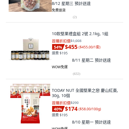
8/12 星期三
預計送達
免費退貨
(
2
)
10款堅果禮盒組 2號 2.1kg, 1組
首購折扣價
$1,008
$455
54
%
(
$455.00/1套
)
運費 $195
8/11 星期二
預計送達
WOW免運
(
632
)
TODAY NUT 全國堅果之戀 慶山紅棗,
30g, 10個
首購折扣價
$290
$174
40
%
(
$58.00/100g
)
運費 $195
8/10 星期一
預計送達
WOW免運