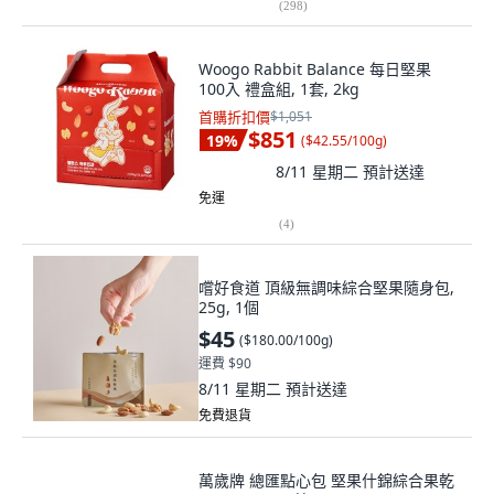
(
298
)
Woogo Rabbit Balance 每日堅果
100入 禮盒組, 1套, 2kg
首購折扣價
$1,051
$851
19
%
(
$42.55/100g
)
8/11 星期二
預計送達
免運
(
4
)
嚐好食道 頂級無調味綜合堅果隨身包,
25g, 1個
$45
(
$180.00/100g
)
運費 $90
8/11 星期二
預計送達
免費退貨
萬歲牌 總匯點心包 堅果什錦綜合果乾