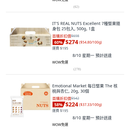
(
62
)
IT'S REAL NUTS Excellent 7種堅果隨
身包 25包入, 500g, 1盒
首購折扣價
$698
$274
60
%
(
$54.80/100g
)
運費 $195
8/10 星期一
預計送達
WOW免運
(
278
)
Emotional Market 每日堅果 The 核
桃與杏仁, 20g, 30個
首購折扣價
$542
$224
58
%
(
$37.33/100g
)
運費 $195
8/10 星期一
預計送達
WOW免運