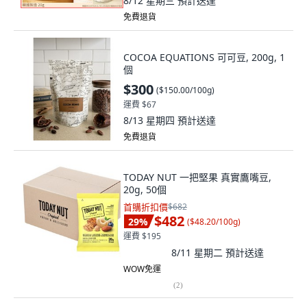
8/12 星期三
預計送達
免費退貨
COCOA EQUATIONS 可可豆, 200g, 1
個
$300
(
$150.00/100g
)
運費 $67
8/13 星期四
預計送達
免費退貨
TODAY NUT 一把堅果 真實鷹嘴豆,
20g, 50個
首購折扣價
$682
$482
29
%
(
$48.20/100g
)
運費 $195
8/11 星期二
預計送達
WOW免運
(
2
)