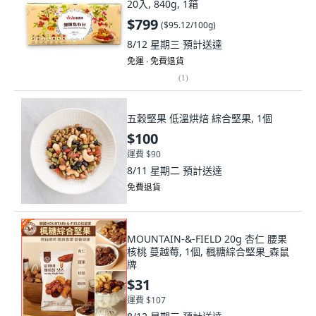
20入, 840g, 1箱
$799
(
$95.12/100g
)
8/12 星期三
預計送達
免運 ∙ 免費退貨
(
1
)
五穀堅果 低溫烘焙 綜合堅果, 1個
$100
運費 $90
8/11 星期二
預計送達
免費退貨
MOUNTAIN-&-FIELD 20g 杏仁 腰果
核桃 蔓越莓, 1個, 楓糖綜合堅果_森鼠
牌
$31
運費 $107