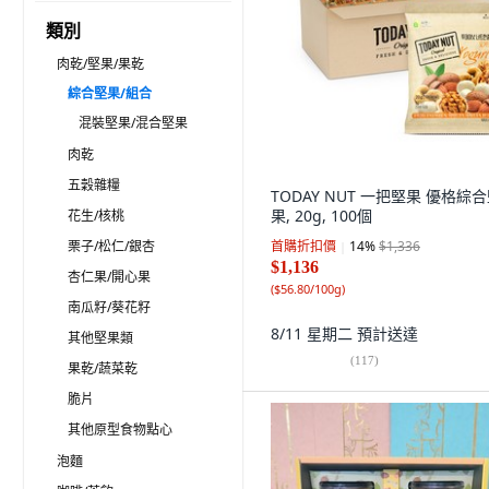
類別
肉乾/堅果/果乾
綜合堅果/組合
混裝堅果/混合堅果
肉乾
五穀雜糧
TODAY NUT 一把堅果 優格綜
果, 20g, 100個
花生/核桃
栗子/松仁/銀杏
首購折扣價
14
%
$1,336
$1,136
杏仁果/開心果
(
$56.80/100g
)
南瓜籽/葵花籽
8/11 星期二
預計送達
其他堅果類
(
117
)
果乾/蔬菜乾
脆片
其他原型食物點心
泡麵