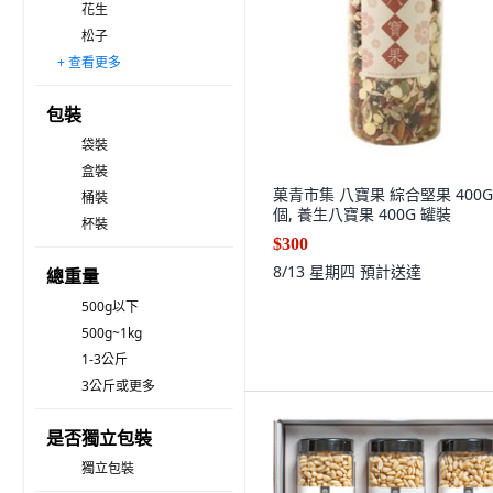
花生
松子
+ 查看更多
銀杏
栗子
巴西堅果
可可豆碎
印加果
腰果
開心果
夏威夷果
胡桃
南瓜子
葵花子
橡實
榛果
其他
包裝
袋裝
盒裝
菓青市集 八寶果 綜合堅果 400G,
桶裝
個, 養生八寶果 400G 罐裝
杯裝
$300
8/13 星期四
預計送達
總重量
500g以下
500g~1kg
1-3公斤
3公斤或更多
是否獨立包裝
獨立包裝