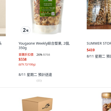
系
Yougaone Weekly綜合堅果, 2個,
SUMMER STO
350g
$410
首購折扣價
26
%
$758
8/11 星期二
預
$558
(
$79.72/100g
)
8/11 星期二
預計送達
(
11
)