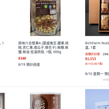
 1
原味六合堅果A (夏威夷豆.腰果.核
RichFarm N
桃.杏仁果.南瓜子.葵花子) 無糖.無
盒, 1套
鹽.無油 低溫烘焙, 1個, 600g
首購折扣價
29
%
$340
$1,153
(
$1153.00/1套
)
8/19
預計送達
8/10 星期一
預
(
143