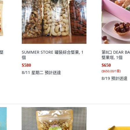
合堅
SUMMER STORE 罐裝綜合堅果, 1
第8口 DEAR B
個
堅果塔, 1個
$580
$650
(
$650.00/1套
)
8/11 星期二
預計送達
8/19
預計送達