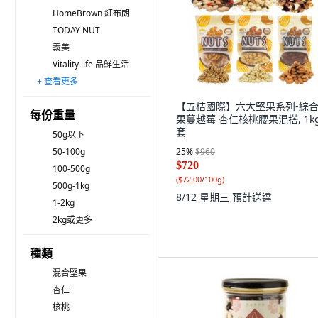
HomeBrown 紅布朗
TODAY NUT
義美
Vitality life 品鮮生活
+ 查看更多
i-Natural
盛香珍
臻御行
Fungo 芳菓
統一生機 Osome 果然優
Nature Time 自然時記
TRYGOODZ 翠菓子
HBAF
Green Market 菓青市集
O'natural 歐納丘
無品牌
Dailynut
馬玉山
康健生機
Chiao-E 巧益
【五桔國際】六大堅果系列-綜
每份重量
果蔓越莓 杏仁核桃腰果混搭, 1kg,
套
50g以下
50-100g
25
%
$960
$720
100-500g
(
$72.00/100g
)
500g-1kg
8/12 星期三
預計送達
1-2kg
2kg或更多
種類
混合堅果
杏仁
核桃