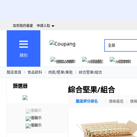
加到我的最愛
申請入駐
全部
類別
爸氣父親節
火箭速配
火箭跨境
酷澎首頁
食品飲料
肉乾/堅果/果乾
綜合堅果/組合
篩選器
綜合堅果/組合
酷澎評分排名
價格最低
價
僅顯示
僅顯示
僅顯示