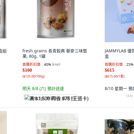
禮盒組
fresh grains 長青穀典 藜麥三味堅
JAMMYLAB 
果, 80g, 1罐
盒
首購折扣價
40
%
$167
首購折扣價
25
%
$100
$615
(
$125.00/100g
)
(
$615.00/1套
)
明天 8/8 (六)
預計送達
8/10 星期一
預
(
14
)
满 $1,500 再省 $75 (王道卡)