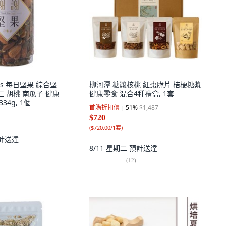
Nuts 每日堅果 綜合堅
柳河潭 糖漿核桃 紅棗脆片 桔梗糖漿
仁 胡桃 南瓜子 健康
健康零食 混合4種禮盒, 1套
34g, 1個
首購折扣價
51
%
$1,487
$720
(
$720.00/1套
)
計送達
8/11 星期二
預計送達
(
12
)