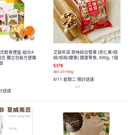
式輕食禮盒-組合A
艾姐年貨 原味綜合堅果 (杏仁果/胡
組合 獨立包裝方便攜
桃/核桃/腰果) 健康零食, 600g, 1個
2個
$370
(
$61.67/100g
)
8/11 星期二
預計送達
(
2
)
計送達