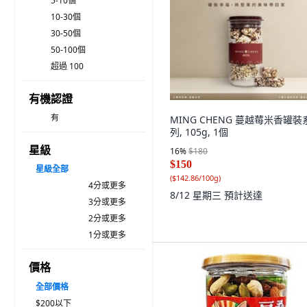
5-10個
10-30個
30-50個
50-100個
超過 100
有機認證
有
MING CHENG 蔓越莓米香罐裝
列, 105g, 1個
星級
16
%
$180
$150
星級
全部
(
$142.86/100g
)
4分或更多
8/12 星期三
預計送達
3分或更多
2分或更多
1分或更多
價格
全部價格
$200以下