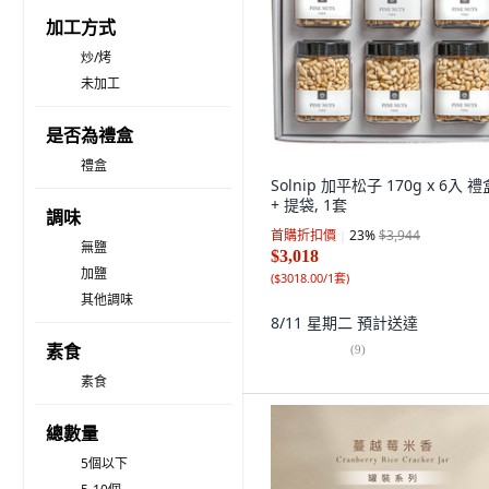
加工方式
炒/烤
未加工
是否為禮盒
禮盒
Solnip 加平松子 170g x 6入 
+ 提袋, 1套
調味
首購折扣價
23
%
$3,944
無鹽
$3,018
加鹽
(
$3018.00/1套
)
其他調味
8/11 星期二
預計送達
素食
(
9
)
素食
總數量
5個以下