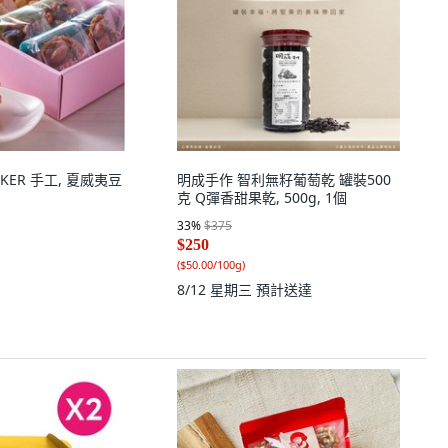
AKER 手工, 夏威夷豆
明成手作 智利無籽葡萄乾 罐裝500
克 Q彈香甜果乾, 500g, 1個
33
%
$375
$250
(
$50.00/100g
)
8/12 星期三
預計送達