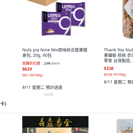
Nuts pia Nine Mix原味綜合堅果隨
Thank You 
身包, 20g, 60包
果罐裝 核桃 杏
零食 台灣製造, 3
首購折扣價
24
%
$819
$350
$619
(
$104.79/100g
)
(
$51.58/100g
)
8/11 星期二
預
8/11 星期二
預計送達
(
1233
)