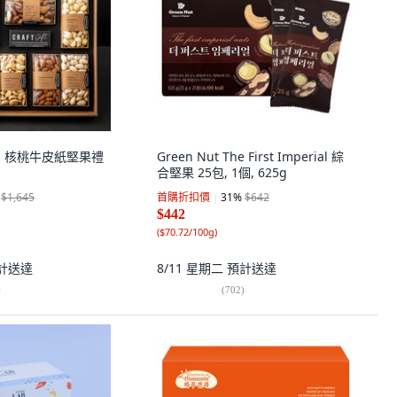
uts 核桃牛皮紙堅果禮
Green Nut The First Imperial 綜
合堅果 25包, 1個, 625g
$1,645
首購折扣價
31
%
$642
$442
(
$70.72/100g
)
計送達
8/11 星期二
預計送達
)
(
702
)