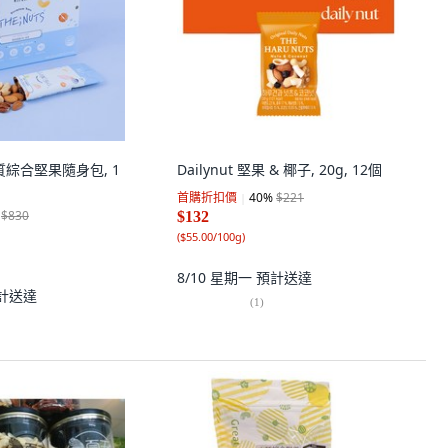
優質綜合堅果隨身包, 1
Dailynut 堅果 & 椰子, 20g, 12個
首購折扣價
40
%
$221
$830
$132
(
$55.00/100g
)
8/10 星期一
預計送達
計送達
(
1
)