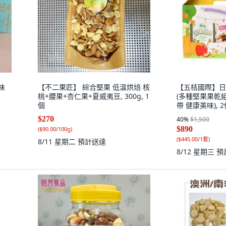
味
【不二果匠】 綜合堅果 低溫烘焙 核
【五桔國際】日
桃+腰果+杏仁果+夏威夷豆, 300g, 1
(多種堅果果乾
個
帶 健康美味), 
$270
40
%
$1,500
$890
(
$90.00/100g
)
(
$445.00/1套
)
8/11 星期二
預計送達
8/12 星期三
預