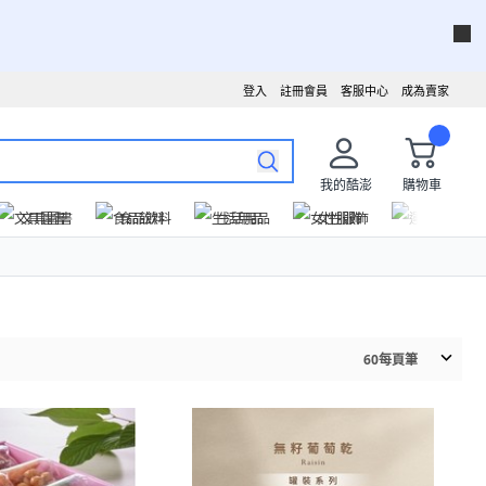
登入
註冊會員
客服中心
成為賣家
我的酷澎
購物車
文具圖書
食品飲料
生活用品
女性服飾
運動戶外
60
每頁筆