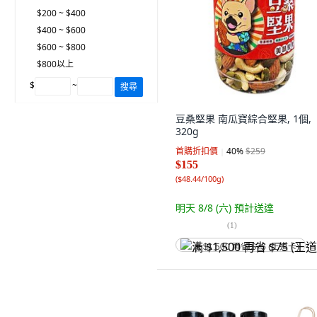
$200 ~ $400
$400 ~ $600
$600 ~ $800
$800以上
$
~
搜尋
豆桑堅果 南瓜寶綜合堅果, 1個,
320g
首購折扣價
40
%
$259
$155
(
$48.44/100g
)
明天 8/8 (六)
預計送達
(
1
)
满 $1,500 再省 $75 (王道卡)