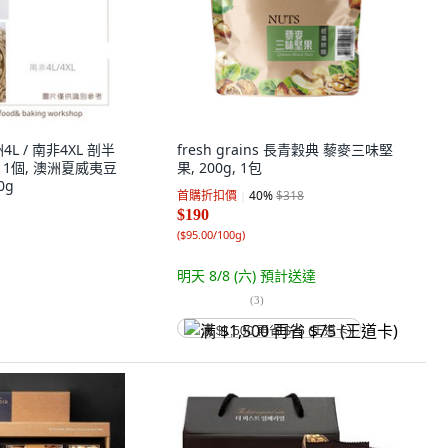
L / 南非4XL 剖半
fresh grains 長青穀典 藜麥三味堅
, 1個, 澳洲夏威夷豆
果, 200g, 1包
0g
首購折扣價
40
%
$318
$190
(
$95.00/100g
)
明天 8/8 (六)
預計送達
(
3
)
满 $1,500 再省 $75 (王道卡)