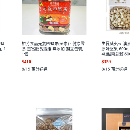
合堅
裕芳食品元氣四堅果(全素) - 健康零
生夏威夷豆 澳洲4
 1
食 豐富膳食纖維 無添加 獨立包裝,
原味堅果 600g
1個
4L(越南剝殼)60
$410
$359
8/15
預計送達
8/15
預計送達