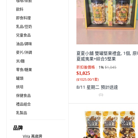
咖啡/茶飲
飲料
即食料理
乳品/豆奶
兒童食品
油品/調味
麥片/沖調
夏夏小舖 雙罐堅果禮盒, 1個, 原
夏威夷果+綜合5堅果
米/麵
折扣後價格
1
%
$1,045
零食/糖果
$1,025
罐頭
(
$1025.00/1套
)
8/11 星期二
預計送達
烘培
(
1
)
保健食品
禮品組合
乳製品
品牌
ViVa 萬歲牌