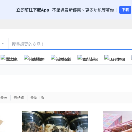
立即前往下載App
不錯過最新優惠、更多功能等著你！
下載
嬰幼兒
保健醫療
美妝保養
個人清潔
玩具休閒
格最高
最熱銷
最新上架