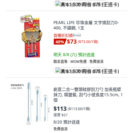
满 $1,500 再省 $75 (王道卡)
PEARL LIFE 珍珠金屬 文字燒刮刀D-
400, 不鏽鋼, 1支
首購折扣價
$122
$73
40
%
(
$73.00/1個
)
明天 8/8 (六)
預計送達
酷澎直售 ∙ WOW免運 ∙ 免費退貨
满 $1,500 再省 $75 (王道卡)
創意二合一雙頭硅膠刮刀勺 加長瓶壁
抹刀, 精靈藍, 刮勺小號長度15.5cm, 1
個
$113
(
$113.00/1個
)
運費 $67
8/20
預計送達
免費退貨