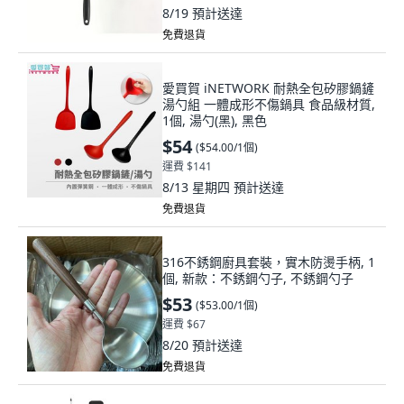
8/19
預計送達
免費退貨
愛買賀 iNETWORK 耐熱全包矽膠鍋鏟
湯勺組 一體成形不傷鍋具 食品級材質,
1個, 湯勺(黑), 黑色
$54
(
$54.00/1個
)
運費 $141
8/13 星期四
預計送達
免費退貨
316不銹鋼廚具套裝，實木防燙手柄, 1
個, 新款：不銹鋼勺子, 不銹鋼勺子
$53
(
$53.00/1個
)
運費 $67
8/20
預計送達
免費退貨