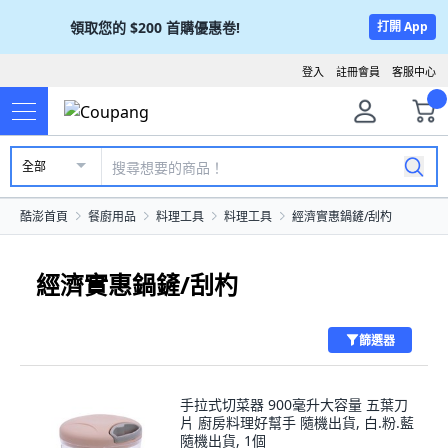
領取您的
$200
首購優惠卷!
打開 App
登入
註冊會員
客服中心
全部
酷澎首頁
餐廚用品
料理工具
料理工具
經濟實惠鍋鏟/刮杓
經濟實惠鍋鏟/刮杓
篩選器
手拉式切菜器 900毫升大容量 五葉刀
片 廚房料理好幫手 隨機出貨, 白.粉.藍
隨機出貨, 1個