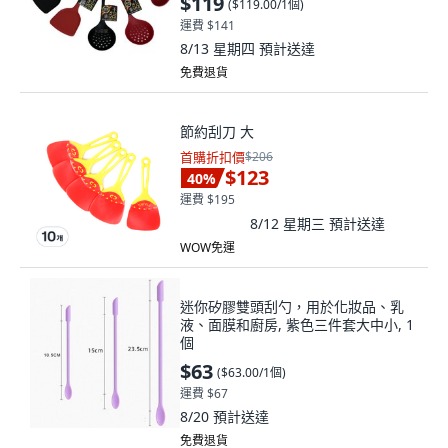
$119
(
$119.00/1個
)
運費 $141
8/13 星期四
預計送達
免費退貨
節約刮刀 大
首購折扣價
$206
$123
40
%
運費 $195
8/12 星期三
預計送達
WOW免運
迷你矽膠雙頭刮勺，用於化妝品、乳
液、面膜和廚房, 紫色三件套大中小, 1
個
$63
(
$63.00/1個
)
運費 $67
8/20
預計送達
免費退貨