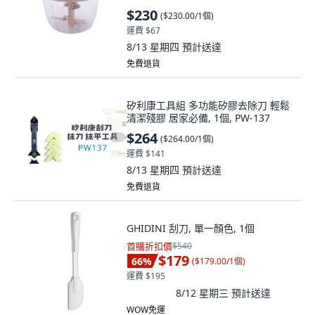
$230
(
$230.00/1個
)
運費 $67
8/13 星期四
預計送達
免費退貨
矽利康工具組 多功能矽膠去除刀 輕鬆
清潔殘膠 居家必備, 1個, PW-137
$264
(
$264.00/1個
)
運費 $141
8/13 星期四
預計送達
免費退貨
GHIDINI 刮刀, 單一顏色, 1個
首購折扣價
$540
$179
66
%
(
$179.00/1個
)
運費 $195
8/12 星期三
預計送達
WOW免運