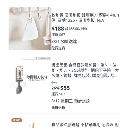
軟刮鏟 清潔刮板 硅膠刮刀 廚房小物, 1
個, 貨號1325 - 清潔刮板, N/A
$188
(
$188.00/1個
)
運費 $67
8/21
預計送達
免費退貨
恆樂居家 食品級矽膠煎鏟、湯勺、油
刷、刮刀，SGS認證，適用玉子燒、大
阪燒、鍋鏟, 詳見包裝, 詳見包裝, 刮刀
(小)
$75
$55
26
%
運費 $67
8/12 星期三
預計送達
免費退貨
食品級硅膠鍋鏟 不粘鍋專用 耐高溫 廚