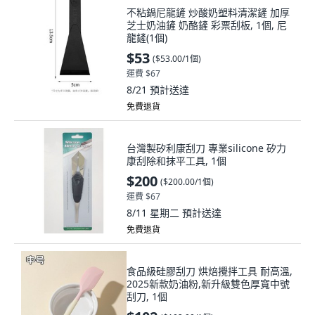
不粘鍋尼龍鏟 炒酸奶塑料清潔鏟 加厚
芝士奶油鏟 奶酪鏟 彩票刮板, 1個, 尼
龍鏟(1個)
$53
(
$53.00/1個
)
運費 $67
8/21
預計送達
免費退貨
台灣製矽利康刮刀 專業silicone 矽力
康刮除和抹平工具, 1個
$200
(
$200.00/1個
)
運費 $67
8/11 星期二
預計送達
免費退貨
食品級硅膠刮刀 烘焙攪拌工具 耐高溫,
2025新款奶油粉,新升級雙色厚寬中號
刮刀, 1個