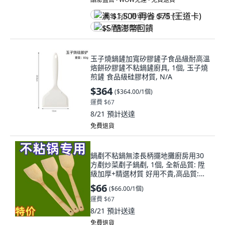
满 $1,500 再省 $75 (王道卡)
$5 酷澎幣回饋
玉子燒鍋鏟加寬矽膠鏟子食品級耐高溫
烙餅矽膠鏟不粘鍋鏟廚具, 1個, 玉子燒
煎鏟 食品級硅膠材質, N/A
$364
(
$364.00/1個
)
運費 $67
8/21
預計送達
免費退貨
鍋剷不粘鍋無漆長柄擺地攤廚房用30
方剷炒菜剷子鍋剷, 1個, 全新品質: 陞
級加厚+精選材質 好用不貴,高品質:不
粘鍋 1個裝 陞級長柄 廚房必
$66
(
$66.00/1個
)
運費 $67
8/21
預計送達
免費退貨