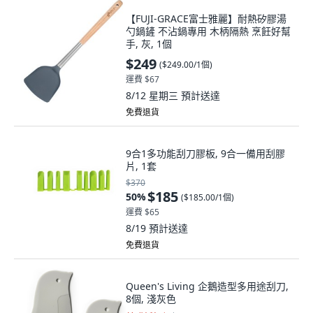
【FUJI-GRACE富士雅麗】耐熱矽膠湯
勺鍋鏟 不沾鍋專用 木柄隔熱 烹飪好幫
手, 灰, 1個
$249
(
$249.00/1個
)
運費 $67
8/12 星期三
預計送達
免費退貨
9合1多功能刮刀膠板, 9合一備用刮膠
片, 1套
$370
$185
50
%
(
$185.00/1個
)
運費 $65
8/19
預計送達
免費退貨
Queen's Living 企鵝造型多用途刮刀,
8個, 淺灰色