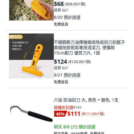
超小號1把少種用途
$68
(
$68.00/1個
)
運費 $67
8/20
預計送達
免費退貨
不鏽鋼剷刀油煙機鍋底除垢刮刀刮膩子
美縫除膠廚房專用清潔刀, 便攜款
15cm剷刀 優質刀片, 1個
$124
(
$124.00/1個
)
運費 $67
8/21
預計送達
免費退貨
六協 奶油刮刀 大, 黑色 + 銀色, 1支
首購折扣價
$185
$111
40
%
(
$111.00/1個
)
明天 8/8 (六)
預計送達
酷澎直售 ∙ WOW免運 ∙ 免費退貨