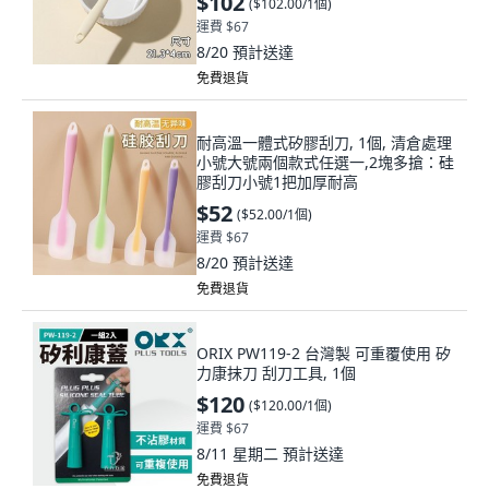
$102
(
$102.00/1個
)
運費 $67
8/20
預計送達
免費退貨
耐高溫一體式矽膠刮刀, 1個, 清倉處理
小號大號兩個款式任選一,2塊多搶：硅
膠刮刀小號1把加厚耐高
$52
(
$52.00/1個
)
運費 $67
8/20
預計送達
免費退貨
ORIX PW119-2 台灣製 可重覆使用 矽
力康抹刀 刮刀工具, 1個
$120
(
$120.00/1個
)
運費 $67
8/11 星期二
預計送達
免費退貨