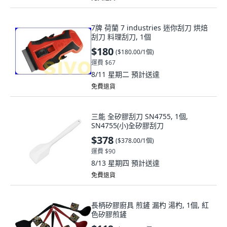
7牌 荷蘭 7 industries 迷你刮刀 烘焙
刮刀 料理刮刀, 1個
$180
(
$180.00/1個
)
運費 $67
8/11 星期二
預計送達
免費退貨
三能 全矽膠刮刀 SN4755, 1個,
SN4755(小)全矽膠刮刀
$378
(
$378.00/1個
)
運費 $90
8/13 星期四
預計送達
免費退貨
長柄矽膠廚具 煎鏟 漏杓 湯杓, 1個, 紅
色矽膠煎鏟