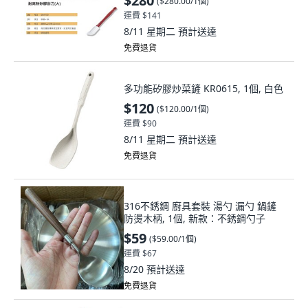
$280
(
$280.00/1個
)
運費 $141
8/11 星期二
預計送達
免費退貨
多功能矽膠炒菜鏟 KR0615, 1個, 白色
$120
(
$120.00/1個
)
運費 $90
8/11 星期二
預計送達
免費退貨
316不銹鋼 廚具套裝 湯勺 漏勺 鍋鏟
防燙木柄, 1個, 新款：不銹鋼勺子
$59
(
$59.00/1個
)
運費 $67
8/20
預計送達
免費退貨