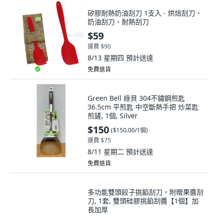
矽膠耐熱奶油刮刀 1支入 - 烘焙刮刀、
奶油刮刀、耐熱刮刀
$59
運費 $90
8/13 星期四
預計送達
免費退貨
Green Bell 綠貝 304不鏽鋼煎匙
36.5cm 平煎匙 中空斷熱手把 炒菜匙
煎鏟, 1個, Silver
$150
(
$150.00/1個
)
運費 $75
8/11 星期二
預計送達
免費退貨
多功能雙頭餃子挑餡刮刀，附贈果醬刮
刀, 1套, 雙頭硅膠挑餡刮醬【1個】加
長加厚