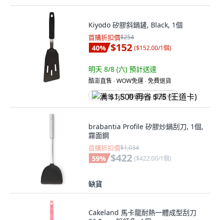
Kiyodo 矽膠斜鍋鏟, Black, 1個
首購折扣價
$254
$152
40
%
(
$152.00/1個
)
明天 8/8 (六)
預計送達
酷澎直售 ∙ WOW免運 ∙ 免費退貨
满 $1,500 再省 $75 (王道卡)
brabantia Profile 矽膠炒鍋刮刀, 1個,
霧面鋼
首購折扣價
$1,034
$422
59
%
(
$422.00/1個
)
缺貨
Cakeland 馬卡龍耐熱一體成型刮刀