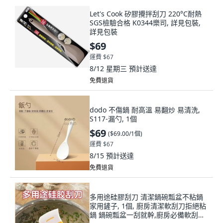
Let's Cook 矽膠攪拌刮刀 220°C耐熱
SGS檢驗合格 K0344樂司, 詳見包裝,
詳見包裝
$69
運費 $67
8/12 星期三
預計送達
免費退貨
dodo 不傷鍋 耐高溫 易翻炒 易清洗,
S117-漏勺, 1個
$69
(
$69.00/1個
)
運費 $67
8/15
預計送達
免費退貨
多用途硅膠刮刀 清潔鍋碗瓢盆不粘鍋
家用鏟子, 1個, 廚房清潔軟刮刀拒絕粘
鍋 鍋碗瓢盆一刮就幹,廚房必備軟刮刀