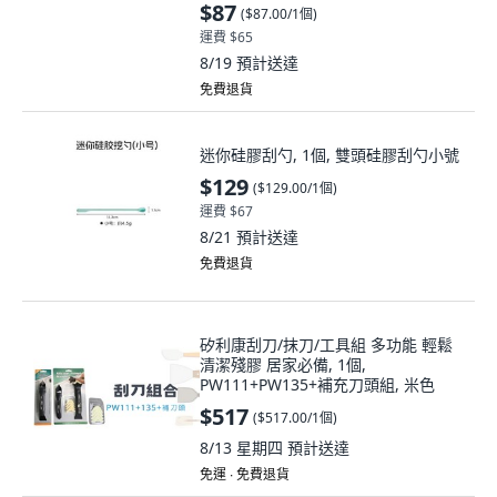
$87
(
$87.00/1個
)
運費 $65
8/19
預計送達
免費退貨
迷你硅膠刮勺, 1個, 雙頭硅膠刮勺小號
$129
(
$129.00/1個
)
運費 $67
8/21
預計送達
免費退貨
矽利康刮刀/抹刀/工具組 多功能 輕鬆
清潔殘膠 居家必備, 1個,
PW111+PW135+補充刀頭組, 米色
$517
(
$517.00/1個
)
8/13 星期四
預計送達
免運 ∙ 免費退貨