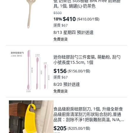
號 奶茶色 SGS檢驗 BPA Free 耐熱廚
具, 1個, 鍋鏟(L)-奶茶色
$500
$410
18
%
(
$410.00/1個
)
運費 $67
8/13 星期四
預計送達
免費退貨
迷你硅膠刮勺三件套裝, 萌動粉, 刮勺
小號長度15.5cm, 1個
$156
(
$156.00/1個
)
運費 $67
8/20
預計送達
免費退貨
食品級廚房硅膠刮刀, 1個, 升級全新食
品級廚房清潔刮刀形狀貼合刮的,普通
品質：刮除不淨1把裝難耐高溫, N/A,
升級全新食品級廚房清潔刮刀形狀貼合
$205
(
$205.00/1個
)
刮的