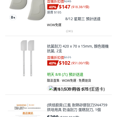
首購折扣價
$245
$147
40
%
(
$18.38/1個
)
運費 $195
8/12 星期三
預計送達
WOW免運
(
241
)
抗菌刮刀 420 x 70 x 15mm, 顏色隨機
抗菌, 2支
首購折扣價
$171
$102
40
%
(
$51.00/1個
)
明天 8/8 (六)
預計送達
酷澎直售 ∙ WOW免運 ∙ 免費退貨
满 $1,500 再省 $75 (王道卡)
(烘焙廚房)三能 耐熱矽膠刮刀SN4759
烘培用具 奶油刮刀 蛋糕刮刀, 1個