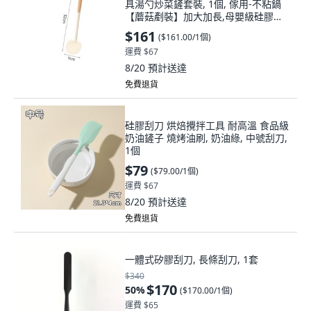
具湯勺炒菜鏟套裝, 1個, 傢用-不粘鍋
【蘑菇剷裝】加大加長,母嬰級硅膠
【食品級】耐高溫無異味
$161
(
$161.00/1個
)
運費 $67
8/20
預計送達
免費退貨
硅膠刮刀 烘焙攪拌工具 耐高溫 食品級
奶油鏟子 燒烤油刷, 奶油綠, 中號刮刀,
1個
$79
(
$79.00/1個
)
運費 $67
8/20
預計送達
免費退貨
一體式矽膠刮刀, 長條刮刀, 1套
$340
$170
50
%
(
$170.00/1個
)
運費 $65