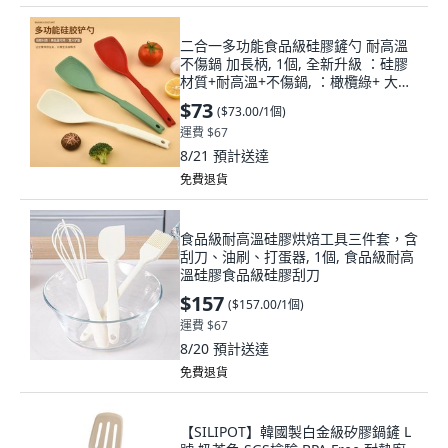
二合一多功能食品級硅膠鏟勺 耐高溫
不傷鍋 加長柄, 1個, 全新升級 ：硅膠
材質+耐高溫+不傷鍋, ：橄欖綠+ 大號
3塊多+耐用30年, 橄欖綠
$73
(
$73.00/1個
)
運費 $67
8/21
預計送達
免費退貨
食品級耐高溫硅膠烘焙工具三件套，含
刮刀、油刷、打蛋器, 1個, 食品級耐高
溫硅膠食品級硅膠刮刀
$157
(
$157.00/1個
)
運費 $67
8/20
預計送達
免費退貨
【SILIPOT】韓國製白金級矽膠鍋鏟 L