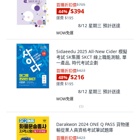
首購折扣價
$705
$394
44
%
運費 $195
8/12 星期三
預計送達
WOW免運
Sidaeedu 2025 All-New Cider 模擬
考試 SK集團 SKCT 線上職能測驗, 單
一產品, 時代考試企劃
首購折扣價
$423
$216
48
%
運費 $195
8/12 星期三
預計送達
WOW免運
(
1
)
Darakwon 2024 ONE Q PASS 貨物運
輸從業人員資格考試筆試題庫
首購折扣價
$423