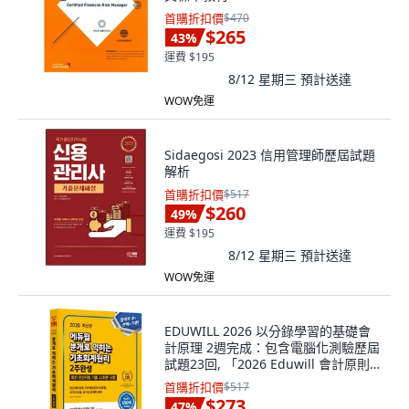
首購折扣價
$470
$265
43
%
運費 $195
8/12 星期三
預計送達
WOW免運
Sidaegosi 2023 信用管理師歷屆試題
解析
首購折扣價
$517
$260
49
%
運費 $195
8/12 星期三
預計送達
WOW免運
EDUWILL 2026 以分錄學習的基礎會
計原理 2週完成：包含電腦化測驗歷屆
試題23回, 「2026 Eduwill 會計原則:
兩週憤慨完成」, 金成洙、樸振赫(作
首購折扣價
$517
者)
$273
47
%