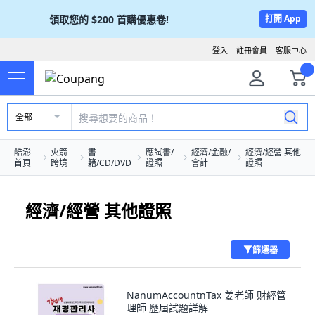
領取您的
$200
首購優惠卷!
打開 App
登入
註冊會員
客服中心
全部
酷澎
火箭
書
應試書/
經濟/金融/
經濟/經營 其他
首頁
跨境
籍/CD/DVD
證照
會計
證照
經濟/經營 其他證照
篩選器
NanumAccountnTax 姜老師 財經管
理師 歷屆試題詳解