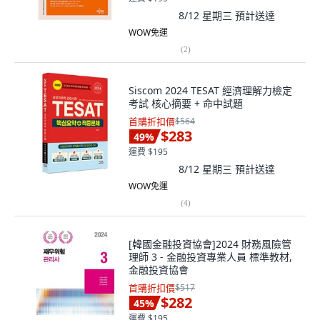
8/12 星期三
預計送達
WOW免運
(
2
)
Siscom 2024 TESAT 經濟理解力檢定
考試 核心摘要 + 命中試題
首購折扣價
$564
$283
49
%
運費 $195
8/12 星期三
預計送達
WOW免運
(
4
)
[韓國金融投資協會]2024 財務風險管
理師 3 - 金融投資專業人員 標準教材,
金融投資協會
首購折扣價
$517
$282
45
%
運費 $195