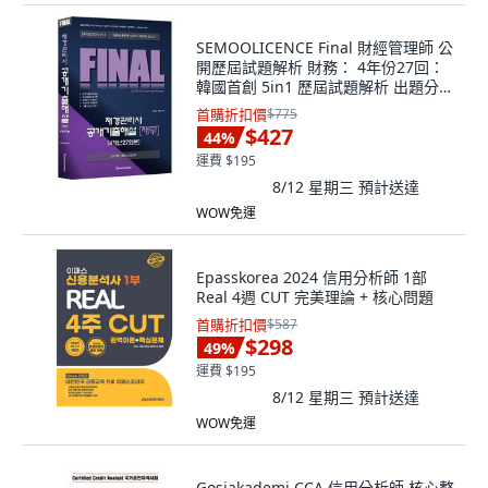
SEMOOLICENCE Final 財經管理師 公
開歷屆試題解析 財務： 4年份27回：
韓國首創 5in1 歷屆試題解析 出題分類
難易度標示 命中理論 錯題筆記
首購折扣價
$775
$427
44
%
運費 $195
8/12 星期三
預計送達
WOW免運
Epasskorea 2024 信用分析師 1部
Real 4週 CUT 完美理論 + 核心問題
首購折扣價
$587
$298
49
%
運費 $195
8/12 星期三
預計送達
WOW免運
Gosiakademi CCA 信用分析師 核心整