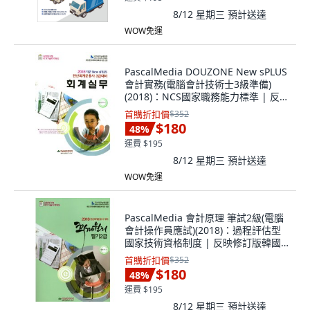
8/12 星期三
預計送達
WOW免運
PascalMedia DOUZONE New sPLUS
會計實務(電腦會計技術士3級準備)
(2018)：NCS國家職務能力標準 | 反映
修訂版韓國國際會計準則
首購折扣價
$352
$180
48
%
運費 $195
8/12 星期三
預計送達
WOW免運
PascalMedia 會計原理 筆試2級(電腦
會計操作員應試)(2018)：過程評估型
國家技術資格制度 | 反映修訂版韓國
國際會計準則
首購折扣價
$352
$180
48
%
運費 $195
8/12 星期三
預計送達