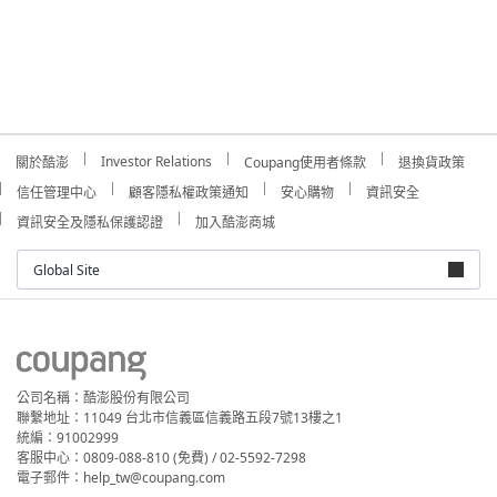
Investor Relations
關於酷澎
Coupang使用者條款
退換貨政策
信任管理中心
顧客隱私權政策通知
安心購物
資訊安全
資訊安全及隱私保護認證
加入酷澎商城
Global Site
公司名稱：酷澎股份有限公司
聯繫地址：11049 台北市信義區信義路五段7號13樓之1
統編：91002999
客服中心：0809-088-810 (免費) / 02-5592-7298
電子郵件：help_tw@coupang.com