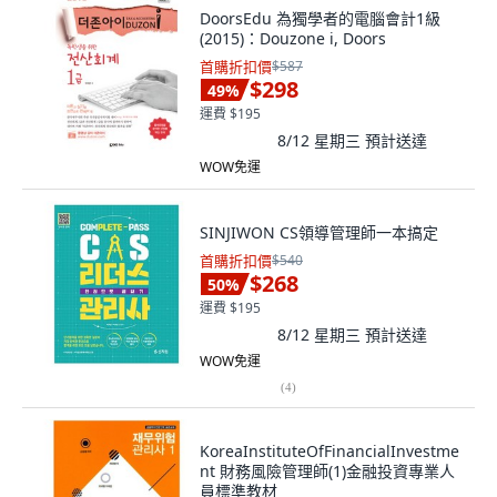
DoorsEdu 為獨學者的電腦會計1級
(2015)：Douzone i, Doors
首購折扣價
$587
$298
49
%
運費 $195
8/12 星期三
預計送達
WOW免運
SINJIWON CS領導管理師一本搞定
首購折扣價
$540
$268
50
%
運費 $195
8/12 星期三
預計送達
WOW免運
(
4
)
KoreaInstituteOfFinancialInvestme
nt 財務風險管理師(1)金融投資專業人
員標準教材