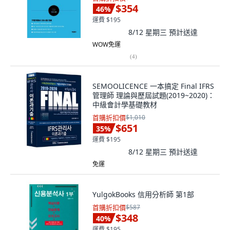
$354
46
%
運費 $195
8/12 星期三
預計送達
WOW免運
(
4
)
SEMOOLICENCE 一本搞定 Final IFRS
管理師 理論與歷屆試題(2019~2020)：
中級會計學基礎教材
首購折扣價
$1,010
$651
35
%
運費 $195
8/12 星期三
預計送達
免運
YulgokBooks 信用分析師 第1部
首購折扣價
$587
$348
40
%
運費 $195