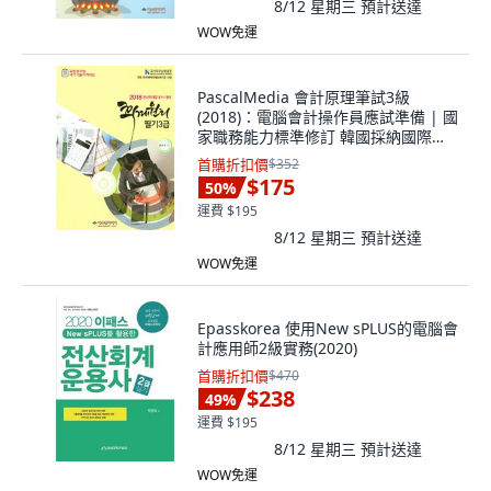
8/12 星期三
預計送達
WOW免運
PascalMedia 會計原理筆試3級
(2018)：電腦會計操作員應試準備 | 國
家職務能力標準修訂 韓國採納國際會
計準則
首購折扣價
$352
$175
50
%
運費 $195
8/12 星期三
預計送達
WOW免運
Epasskorea 使用New sPLUS的電腦會
計應用師2級實務(2020)
首購折扣價
$470
$238
49
%
運費 $195
8/12 星期三
預計送達
WOW免運