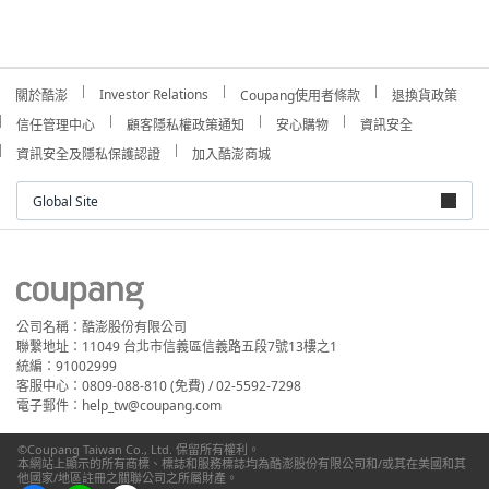
Investor Relations
關於酷澎
Coupang使用者條款
退換貨政策
信任管理中心
顧客隱私權政策通知
安心購物
資訊安全
資訊安全及隱私保護認證
加入酷澎商城
Global Site
公司名稱：酷澎股份有限公司
聯繫地址：11049 台北市信義區信義路五段7號13樓之1
統編：91002999
客服中心：0809-088-810 (免費) / 02-5592-7298
電子郵件：help_tw@coupang.com
©Coupang Taiwan Co., Ltd. 保留所有權利。
本網站上顯示的所有商標、標誌和服務標誌均為酷澎股份有限公司和/或其在美國和其
他國家/地區註冊之關聯公司之所屬財產。