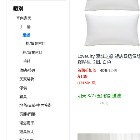
類別
室內家居
手工藝
絎縫
棉/填充材料
棉/填充材料
LoveCity 寢城之戀 飯店級透氣
毛氈
釋壓枕, 2個, 白色
收納/整理
首購折扣價
40
%
$249
$149
居家裝飾
(
$74.50/1個
)
傢俱
明天 8/7 (五)
預計送達
寢具
(
101
)
地毯/靠墊/室內拖鞋
窗簾/門簾
衛浴用品
燈具照明