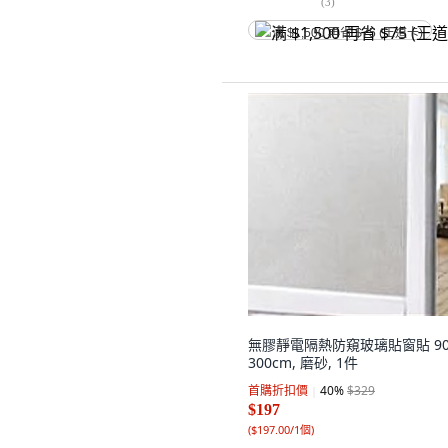
(
3
)
满 $1,500 再省 $75 (王道卡)
無膠靜電隔熱防窺玻璃貼窗貼 90
300cm, 磨砂, 1件
首購折扣價
40
%
$329
$197
(
$197.00/1個
)