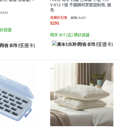
V-612 1個 不鏽鋼材質堅固耐用, 銀
色
$453
首購折扣價
40
%
$485
$291
計送達
明天 8/7 (五)
預計送達
)
满 $1,500 再省 $75 (王道卡)
省 $75 (王道卡)