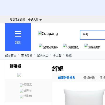
加到我的最愛
申請入駐
全部
類別
爸氣父親節
火箭速配
火箭跨境
酷澎首頁
首購專區
室內家居
手工藝
絎縫
篩選器
絎縫
酷澎評分排名
價格最低
價
僅顯示
僅顯示
僅顯示