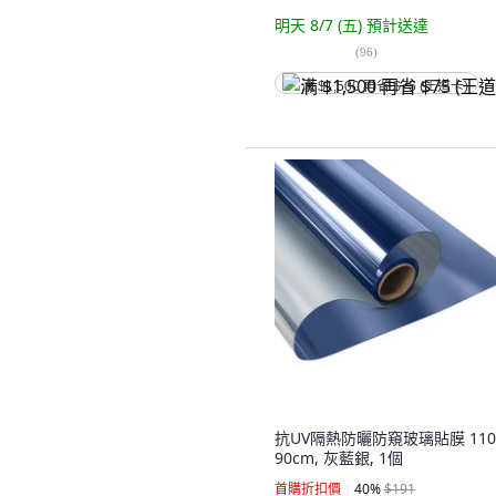
明天 8/7 (五)
預計送達
(
96
)
满 $1,500 再省 $75 (王道卡)
抗UV隔熱防曬防窺玻璃貼膜 110 
90cm, 灰藍銀, 1個
首購折扣價
40
%
$191