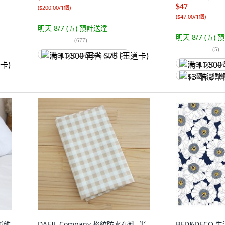
$47
(
$200.00/1個
)
(
$47.00/1個
)
明天 8/7 (五)
預計送達
明天 8/7 (五)
預
(
677
)
(
5
)
满 $1,500 再省 $75 (王道卡)
满 $1,500 再
$3 酷澎幣回
纖維
DAEIL Company 格紋防水布料, 米
BED&DECO 牛