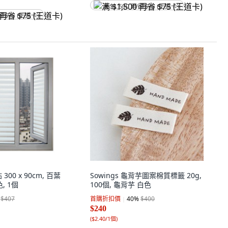
满 $1,500 再省 $75 (王道卡)
省 $75 (王道卡)
00 x 90cm, 百葉
Sowings 龜背芋圖案棉質標籤 20g,
, 1個
100個, 龜背芋 白色
$407
首購折扣價
40
%
$400
$240
(
$2.40/1個
)