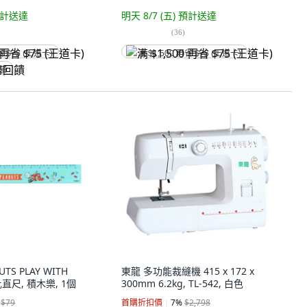
計送達
明天 8/7 (五)
預計送達
(
36
)
省 $75 (王道卡)
满 $1,500 再省 $75 (王道卡)
回饋
NUTS PLAY WITH
東龍 多功能裁縫機 415 x 172 x
比直尺, 積木樂, 1個
300mm 6.2kg, TL-542, 白色
$79
首購折扣價
7
%
$2,798