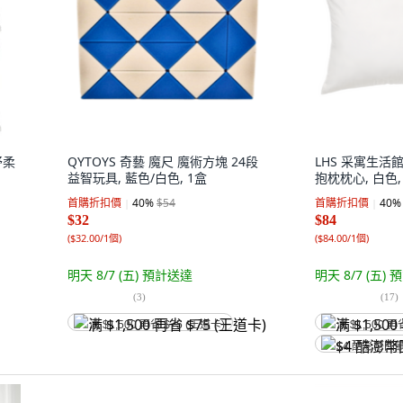
舒柔
QYTOYS 奇藝 魔尺 魔術方塊 24段
LHS 采寓生活
益智玩具, 藍色/白色, 1盒
抱枕枕心, 白色,
首購折扣價
40
%
$54
首購折扣價
40
%
$32
$84
(
$32.00/1個
)
(
$84.00/1個
)
明天 8/7 (五)
預計送達
明天 8/7 (五)
預
(
3
)
(
17
)
满 $1,500 再省 $75 (王道卡)
满 $1,500 再
$4 酷澎幣回