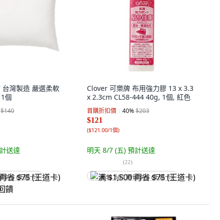
館 台灣製造 嚴選柔軟
Clover 可樂牌 布用強力膠 13 x 3.3
 1個
x 2.3cm CL58-444 40g, 1個, 紅色
$140
首購折扣價
40
%
$203
$121
(
$121.00/1個
)
計送達
明天 8/7 (五)
預計送達
(
22
)
省 $75 (王道卡)
满 $1,500 再省 $75 (王道卡)
饋