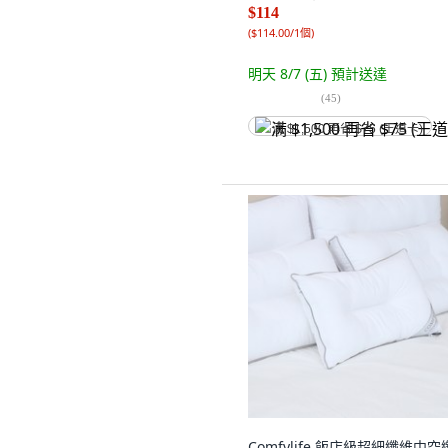
$114
(
$114.00/1個
)
明天 8/7 (五)
預計送達
(
45
)
满 $1,500 再省 $75 (王道卡)
Comfylife 飯店級超細纖維中空