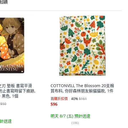
饋
鬼滅之刃 墊板 書寫平滑
COTTONVILL The Blossom 20支棉
 防止書寫時留下痕跡,
質布料, 你好森林朋友躲貓貓款, 1件
 黑色, 1個
首購折扣價
40
%
$161
$50
$96
明天 8/7 (五)
預計送達
計送達
(
186
)