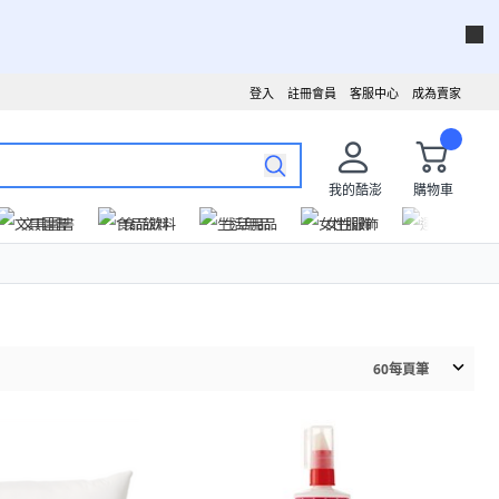
登入
註冊會員
客服中心
成為賣家
我的酷澎
購物車
文具圖書
食品飲料
生活用品
女性服飾
運動戶外
60
每頁筆