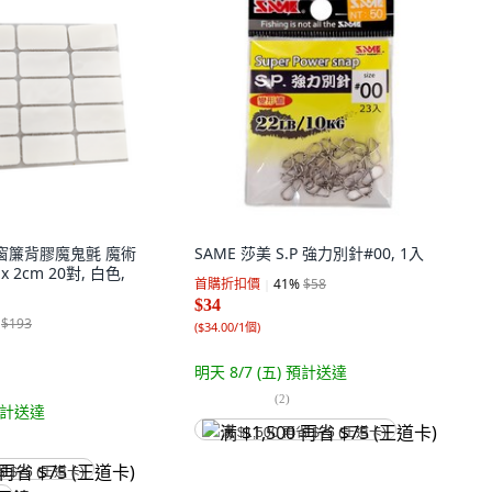
用途窗簾背膠魔鬼氈 魔術
SAME 莎美 S.P 強力別針#00, 1入
4 x 2cm 20對, 白色,
首購折扣價
41
%
$58
$34
$193
(
$34.00/1個
)
明天 8/7 (五)
預計送達
(
2
)
計送達
满 $1,500 再省 $75 (王道卡)
省 $75 (王道卡)