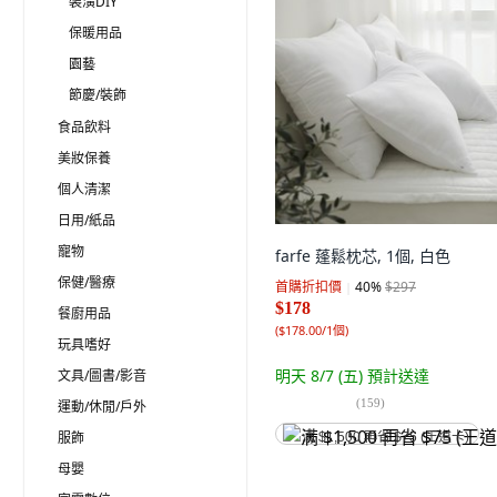
裝潢DIY
保暖用品
園藝
節慶/裝飾
食品飲料
美妝保養
個人清潔
日用/紙品
寵物
farfe 蓬鬆枕芯, 1個, 白色
保健/醫療
首購折扣價
40
%
$297
$178
餐廚用品
(
$178.00/1個
)
玩具嗜好
明天 8/7 (五)
預計送達
文具/圖書/影音
(
159
)
運動/休閒/戶外
服飾
满 $1,500 再省 $75 (王道卡)
母嬰