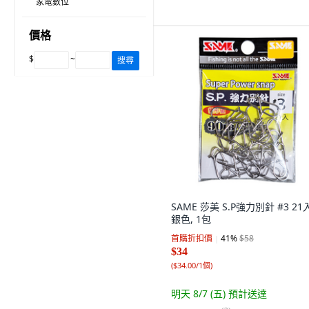
家電數位
價格
$
~
搜尋
SAME 莎美 S.P強力別針 #3 21入
銀色, 1包
首購折扣價
41
%
$58
$34
(
$34.00/1個
)
明天 8/7 (五)
預計送達