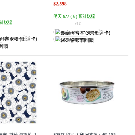
$2,598
明天 8/7 (五)
預計送達
計送達
(
41
)
最高再省 $130 (王道卡)
省 $75 (王道卡)
$62 酷澎幣回饋
饋
津布, 雛菊 海軍藍, 1
FREIZ 和平 內襯 日本製 小號 155