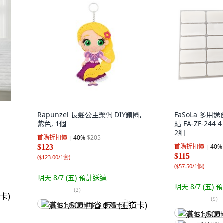
Rapunzel 長髮公主樂佩 DIY鎖圈,
FaSoLa 多
紫色, 1個
貼 FA-ZF-244 
2組
首購折扣價
40
%
$205
首購折扣價
40
%
$123
$115
(
$123.00/1套
)
(
$57.50/1個
)
明天 8/7 (五)
預計送達
明天 8/7 (五)
預
(
2
)
(
9
)
满 $1,500 再省 $75 (王道卡)
满 $1,500 再