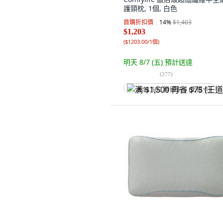
護頸枕, 1個, 白色
首購折扣價
14
%
$1,403
$1,203
(
$1203.00/1個
)
明天 8/7 (五)
預計送達
(
277
)
满 $1,500 再省 $75 (王道卡)