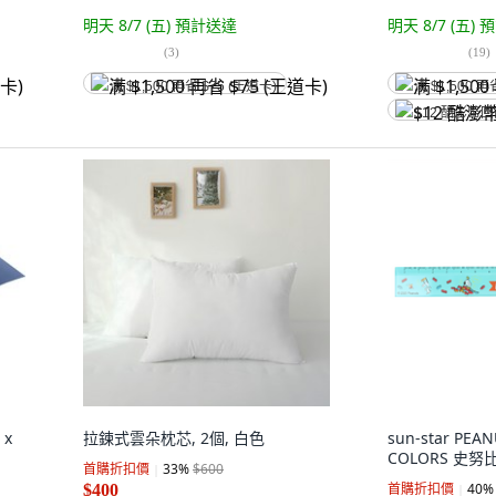
明天 8/7 (五)
預計送達
明天 8/7 (五)
預
(
3
)
(
19
)
满 $1,500 再省 $75 (王道卡)
满 $1,500 再
$12 酷澎幣
x
拉鍊式雲朵枕芯, 2個, 白色
sun-star PEA
COLORS 史努
首購折扣價
33
%
$600
首購折扣價
40
%
$400