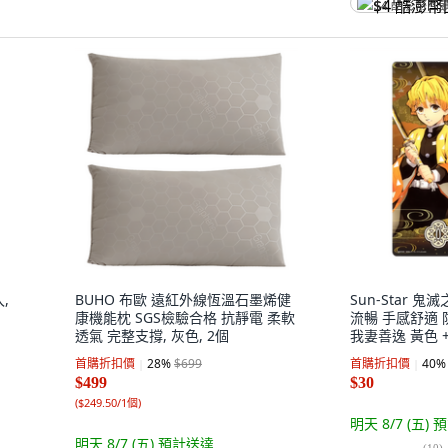
$4 酷澎幣回
,
BUHO 布歐 遠紅外線恆溫石墨烯健
Sun-Star 
康機能枕 SGS檢驗合格 抗靜電 柔軟
流暢 手感舒適
透氣 完整支撐, 灰色, 2個
我妻善逸 黃色 +
首購折扣價
28
%
$699
首購折扣價
40
%
$499
$30
(
$249.50/1個
)
明天 8/7 (五)
預
明天 8/7 (五)
預計送達
(
10
)