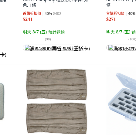
色, 1條
條
首購折扣價
40
%
$402
首購折扣價
40
%
$241
$271
明天 8/7 (五)
預計送達
明天 8/7 (五)
預
(
98
)
(
100
满 $1,500 再省 $75 (王道卡)
满 $1,500 再