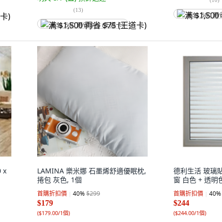
(
13
)
满 $1,500 再
满 $1,500 再省 $75 (王道卡)
 x
LAMINA 樂米娜 石墨烯舒適優眠枕,
德利生活 玻璃貼 3
捲包 灰色, 1個
窗 白色 + 透明色
首購折扣價
40
%
$299
首購折扣價
40
%
$179
$244
(
$179.00/1個
)
(
$244.00/1個
)