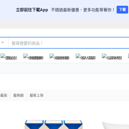
立即前往下載App
不錯過最新優惠、更多功能等著你！
下載
嬰幼兒
保健醫療
美妝保養
個人清潔
玩具休閒
格最高
最熱銷
最新上架