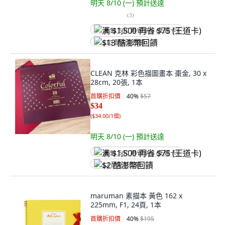
明天 8/10 (一)
預計送達
(
3
)
满 $1,500 再省 $75 (王道卡)
$13 酷澎幣回饋
CLEAN 克林 彩色描圖畫本 棗金, 30 x
28cm, 20張, 1本
首購折扣價
40
%
$57
$34
(
$34.00/1個
)
明天 8/10 (一)
預計送達
满 $1,500 再省 $75 (王道卡)
$2 酷澎幣回饋
maruman 素描本 黃色 162 x
225mm, F1, 24頁, 1本
首購折扣價
40
%
$195