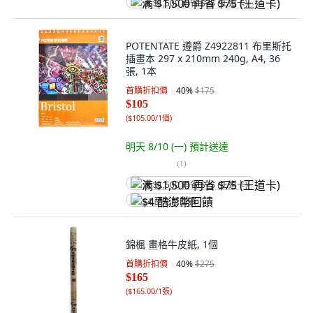
满 $1,500 再省 $75 (王道卡)
POTENTATE 遵爵 Z4922811 布里斯托
插畫本 297 x 210mm 240g, A4, 36
張, 1本
首購折扣價
40
%
$175
$105
(
$105.00/1個
)
明天 8/10 (一)
預計送達
(
1
)
满 $1,500 再省 $75 (王道卡)
$4 酷澎幣回饋
錦楓 畫格牛皮紙, 1個
首購折扣價
40
%
$275
$165
(
$165.00/1張
)