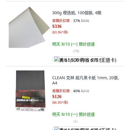
300g 模造紙, 100個裝, 4開
首購折扣價
37
%
$536
$336
(
$3.36/1張
)
明天 8/10 (一)
預計送達
(
78
)
满 $1,500 再省 $75 (王道卡)
CLEAN 克林 超凡黑卡紙 1mm, 20張,
A4
首購折扣價
40
%
$210
$126
(
$6.30/1張
)
明天 8/10 (一)
預計送達
(
1
)