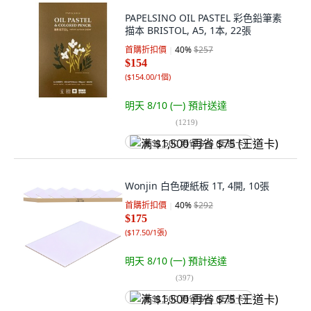
PAPELSINO OIL PASTEL 彩色鉛筆素
描本 BRISTOL, A5, 1本, 22張
首購折扣價
40
%
$257
$154
(
$154.00/1個
)
明天 8/10 (一)
預計送達
(
1219
)
满 $1,500 再省 $75 (王道卡)
Wonjin 白色硬紙板 1T, 4開, 10張
首購折扣價
40
%
$292
$175
(
$17.50/1張
)
明天 8/10 (一)
預計送達
(
397
)
满 $1,500 再省 $75 (王道卡)