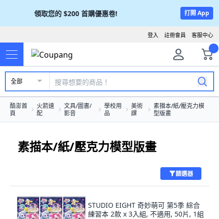
領取您的
$200
首購優惠卷!
打開 App
登入
註冊會員
客服中心
全部
酷澎首
火箭速
文具/圖書/
學校用
美術
素描本/紙/壓克力模
頁
配
影音
品
課
型版畫
素描本/紙/壓克力模型版畫
篩選器
STUDIO EIGHT 奇妙萌可 第5季 綜合
練習本 2款 x 3入組, 不適用, 50片, 1組