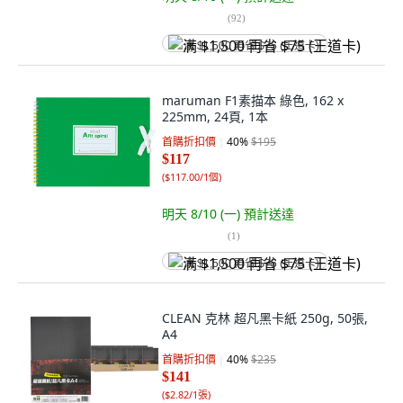
(
92
)
满 $1,500 再省 $75 (王道卡)
maruman F1素描本 綠色, 162 x
225mm, 24頁, 1本
首購折扣價
40
%
$195
$117
(
$117.00/1個
)
明天 8/10 (一)
預計送達
(
1
)
满 $1,500 再省 $75 (王道卡)
CLEAN 克林 超凡黑卡紙 250g, 50張,
A4
首購折扣價
40
%
$235
$141
(
$2.82/1張
)