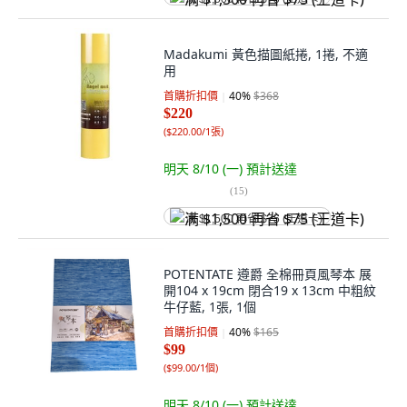
Madakumi 黃色描圖紙捲, 1捲, 不適
用
首購折扣價
40
%
$368
$220
(
$220.00/1張
)
明天 8/10 (一)
預計送達
(
15
)
满 $1,500 再省 $75 (王道卡)
POTENTATE 遵爵 全棉冊頁風琴本 展
開104 x 19cm 閉合19 x 13cm 中粗紋
牛仔藍, 1張, 1個
首購折扣價
40
%
$165
$99
(
$99.00/1個
)
明天 8/10 (一)
預計送達