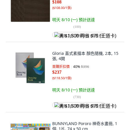
$108
(
$108.00/1張
)
明天 8/10 (一)
預計送達
(
100
)
满 $1,500 再省 $75 (王道卡)
Gloria 直式素描本 顏色隨機, 2本, 15
張, 4開
首購折扣價
40
%
$396
$237
(
$118.50/1個
)
明天 8/10 (一)
預計送達
(
730
)
满 $1,500 再省 $75 (王道卡)
BUNNYLAND Pororo 神奇水畫冊, 1
個, 1片, 74 x 50 cm