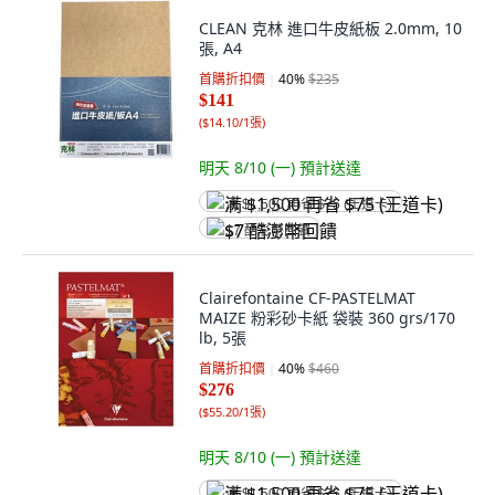
CLEAN 克林 進口牛皮紙板 2.0mm, 10
張, A4
首購折扣價
40
%
$235
$141
(
$14.10/1張
)
明天 8/10 (一)
預計送達
满 $1,500 再省 $75 (王道卡)
$7 酷澎幣回饋
Clairefontaine CF-PASTELMAT
MAIZE 粉彩砂卡紙 袋裝 360 grs/170
lb, 5張
首購折扣價
40
%
$460
$276
(
$55.20/1張
)
明天 8/10 (一)
預計送達
满 $1,500 再省 $75 (王道卡)