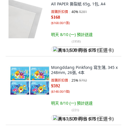
All PAPER 撕裂紙 65g, 1包, A4
首購折扣價
40
%
$281
$168
(
$168.00/1張
)
明天 8/10 (一)
預計送達
(
1958
)
满 $1,500 再省 $75 (王道卡)
Mongddang Pinkfong 寫生簿, 345 x
248mm, 26張, 4本
首購折扣價
25
%
$792
$592
(
$148.00/1個
)
明天 8/10 (一)
預計送達
(
221
)
满 $1,500 再省 $75 (王道卡)