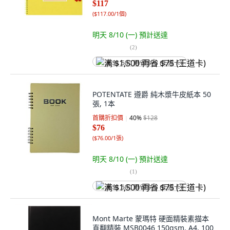
$117
(
$117.00/1個
)
明天 8/10 (一)
預計送達
(
2
)
满 $1,500 再省 $75 (王道卡)
POTENTATE 遵爵 純木漿牛皮紙本 50
張, 1本
首購折扣價
40
%
$128
$76
(
$76.00/1張
)
明天 8/10 (一)
預計送達
(
1
)
满 $1,500 再省 $75 (王道卡)
Mont Marte 蒙瑪特 硬面精裝素描本
直翻精裝 MSB0046 150gsm, A4, 100