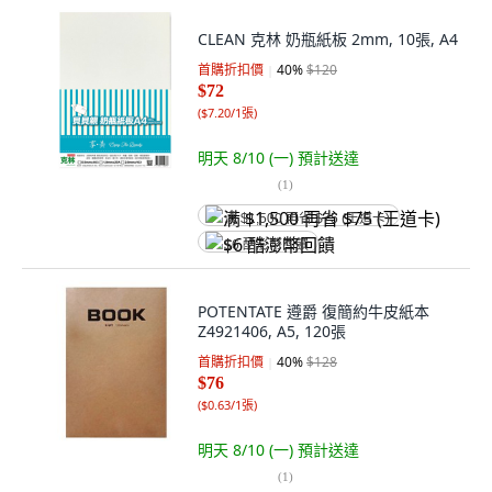
CLEAN 克林 奶瓶紙板 2mm, 10張, A4
首購折扣價
40
%
$120
$72
(
$7.20/1張
)
明天 8/10 (一)
預計送達
(
1
)
满 $1,500 再省 $75 (王道卡)
$6 酷澎幣回饋
POTENTATE 遵爵 復簡約牛皮紙本
Z4921406, A5, 120張
首購折扣價
40
%
$128
$76
(
$0.63/1張
)
明天 8/10 (一)
預計送達
(
1
)