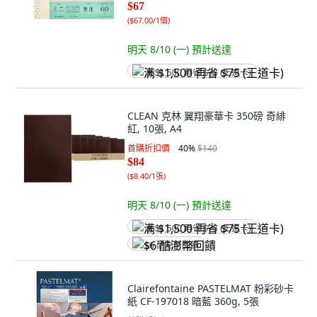
$67
(
$67.00/1個
)
明天 8/10 (一)
預計送達
满 $1,500 再省 $75 (王道卡)
CLEAN 克林 翼翔豪華卡 350磅 奇緋
紅, 10張, A4
首購折扣價
40
%
$140
$84
(
$8.40/1張
)
明天 8/10 (一)
預計送達
满 $1,500 再省 $75 (王道卡)
$6 酷澎幣回饋
Clairefontaine PASTELMAT 粉彩砂卡
紙 CF-197018 暗藍 360g, 5張