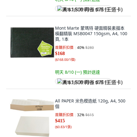
满 $1,500 再省 $75 (王道卡)
Mont Marte 蒙瑪特 硬面精裝素描本
橫翻精裝 MSB0047 150gsm, A4, 100
頁, 1本
首購折扣價
40
%
$280
$168
(
$168.00/1個
)
明天 8/10 (一)
預計送達
满 $1,500 再省 $75 (王道卡)
All PAPER 米色模造紙 120g, A4, 500
個
首購折扣價
32
%
$615
$415
(
$0.83/1張
)