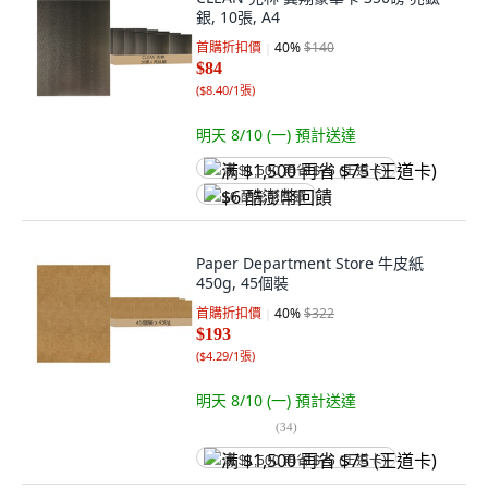
銀, 10張, A4
首購折扣價
40
%
$140
$84
(
$8.40/1張
)
明天 8/10 (一)
預計送達
满 $1,500 再省 $75 (王道卡)
$6 酷澎幣回饋
Paper Department Store 牛皮紙
450g, 45個裝
首購折扣價
40
%
$322
$193
(
$4.29/1張
)
明天 8/10 (一)
預計送達
(
34
)
满 $1,500 再省 $75 (王道卡)