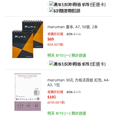
满 $1,500 再省 $75 (王道卡)
$3 酷澎幣回饋
maruman 畫本, A7, 50張, 2本
首購折扣價
40
%
$116
$69
(
$34.50/1個
)
明天 8/10 (一)
預計送達
满 $1,500 再省 $75 (王道卡)
maruman 30孔 方格活頁紙 紅色, A4-
A3, 1包
首購折扣價
40
%
$175
$105
(
$105.00/1張
)
明天 8/10 (一)
預計送達