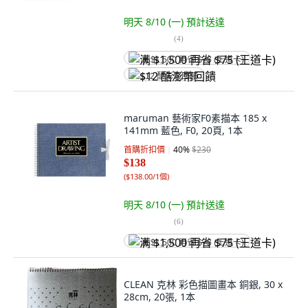
明天 8/10 (一)
預計送達
(
4
)
满 $1,500 再省 $75 (王道卡)
$12 酷澎幣回饋
maruman 藝術家F0素描本 185 x
141mm 藍色, F0, 20頁, 1本
首購折扣價
40
%
$230
$138
(
$138.00/1個
)
明天 8/10 (一)
預計送達
(
6
)
满 $1,500 再省 $75 (王道卡)
CLEAN 克林 彩色描圖畫本 銅銀, 30 x
28cm, 20張, 1本