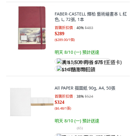
FABER-CASTELL 輝柏 藝術繪畫本 L 紅
色, L, 72張, 1本
首購折扣價
40
%
$483
$289
(
$289.00/1個
)
明天 8/10 (一)
預計送達
满 $1,500 再省 $75 (王道卡)
$14 酷澎幣回饋
All PAPER 描圖紙 90g, A4, 50張
首購折扣價
38
%
$524
$324
(
$6.48/1張
)
明天 8/10 (一)
預計送達
(
65
)