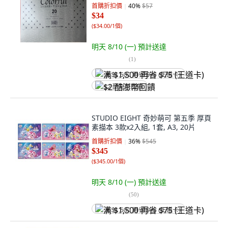
首購折扣價
40
%
$57
$34
(
$34.00/1個
)
明天 8/10 (一)
預計送達
(
1
)
满 $1,500 再省 $75 (王道卡)
$2 酷澎幣回饋
STUDIO EIGHT 奇妙萌可 第五季 厚頁
素描本 3款x2入組, 1套, A3, 20片
首購折扣價
36
%
$545
$345
(
$345.00/1個
)
明天 8/10 (一)
預計送達
(
50
)
满 $1,500 再省 $75 (王道卡)