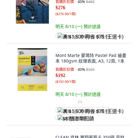
首購折扣價
40
%
$460
$276
(
$276.00/1個
)
明天 8/10 (一)
預計送達
满 $1,500 再省 $75 (王道卡)
Mont Marte 蒙瑪特 Pastel Pad 繪畫
本 180gsm 紋理表面, A3, 12頁, 1本
首購折扣價
40
%
$320
$192
(
$192.00/1個
)
明天 8/10 (一)
預計送達
(
1
)
满 $1,500 再省 $75 (王道卡)
$8 酷澎幣回饋
CLEAN 克林 翼翔豪華卡 350磅 亮鈦