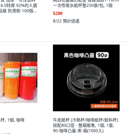
L 6.0特厚 92%的人選
一次性吸水紙杯墊250張/包, 1個
級 防燙款-100個2
$280
8/22
預計送達
杯, 1個, 咖啡
牛皮紙杯 (冷熱杯/咖啡紙杯/飲料杯)
搭配80口徑 - 整箱販售, 1個, 1套,
90-咖啡凸蓋-黑-箱(1000入)