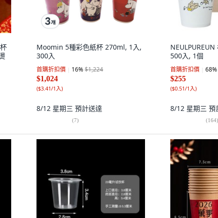
水杯
Moomin 5種彩色紙杯 270ml, 1入,
NEULPUREUN
耐燙
300入
500入, 1個
首購折扣價
16
%
$1,224
首購折扣價
68
%
$1,024
$255
(
$3.41/1入
)
(
$0.51/1入
)
8/12 星期三
預計送達
8/12 星期三
預
(
7
)
(
164