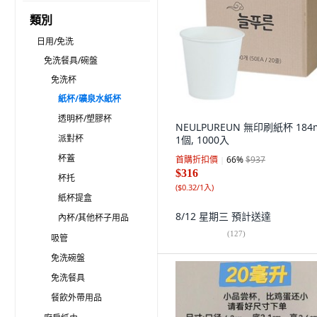
類別
日用/免洗
免洗餐具/碗盤
免洗杯
紙杯/礦泉水紙杯
透明杯/塑膠杯
NEULPUREUN 無印刷紙杯 184m
派對杯
1個, 1000入
杯蓋
首購折扣價
66
%
$937
$316
杯托
(
$0.32/1入
)
紙杯提盒
8/12 星期三
預計送達
內杯/其他杯子用品
(
127
)
吸管
免洗碗盤
免洗餐具
餐飲外帶用品