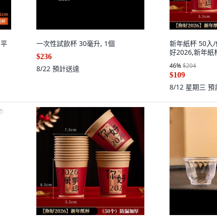
明平
一次性試飲杯 30毫升, 1個
新年紙杯 50入/
好2026,新年紙
$236
46
%
$204
8/22
預計送達
$109
8/12 星期三
預