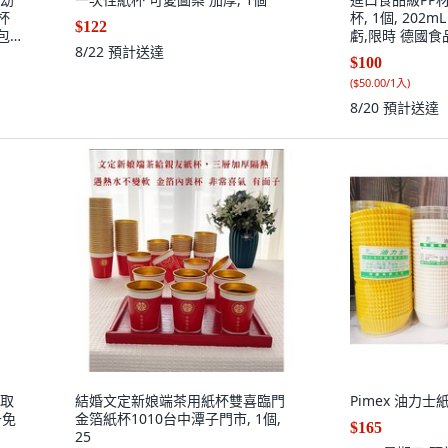
杯
杯, 1個, 202m
$122
包
虧,限時 德國食品
8/22
預計送達
包, 2包
$100
(
$50.00/1入
)
8/20
預計送達
機取
結婚文定新娘端茶用紙杯雙喜臨門
Pimex 油力士紙
+免
金箔紙杯1010台中潭子門市, 1個,
$165
25