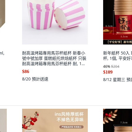
l,
耐高溫烤箱專用馬芬杯紙杯 新春小
新年紙杯 50入
號中號加厚 蛋糕紙托烘焙紙杯 只裝
杯, 1個, 平安好
耐高溫烤箱專用馬芬杯紙杯 耐, 1個,
46
%
$204
隨機發貨1款或混色50個
$86
$109
8/20
預計送達
8/12 星期三
預