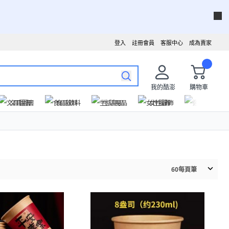
登入
註冊會員
客服中心
成為賣家
我的酷澎
購物車
文具圖書
食品飲料
生活用品
女性服飾
運動戶外
60
每頁筆