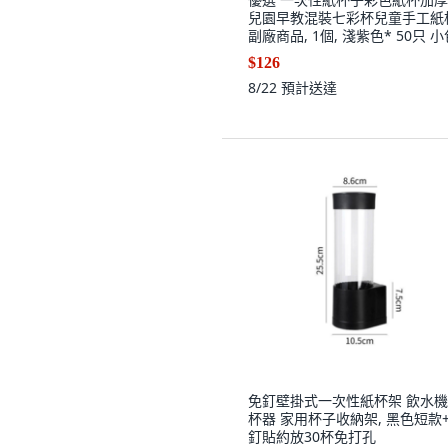
兒園早教混裝七彩杯兒童手工紙
副廠商品, 1個, 淺紫色* 50只 小
裝
$126
8/22
預計送達
免釘壁掛式一次性紙杯架 飲水
杯器 家用杯子收納架, 黑色短款
釘貼約放30杯免打孔