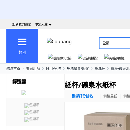
加到我的最愛
申請入駐
全部
類別
澎派中元節
火箭速配
火箭跨境
酷澎首頁
餐廚用品
日用/免洗
免洗餐具/碗盤
免洗杯
紙杯/礦泉水
篩選器
紙杯/礦泉水紙杯
酷澎評分排名
價格最低
價
僅顯示
僅顯示
僅顯示