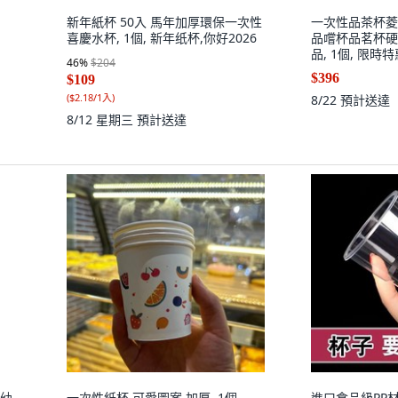
新年紙杯 50入 馬年加厚環保一次性
一次性品茶杯菱
喜慶水杯, 1個, 新年纸杯,你好2026
品嚐杯品茗杯硬
品, 1個, 限時
46
%
$204
+菸灰色杯架1
$396
$109
(
$2.18/1入
)
8/22
預計送達
8/12 星期三
預計送達
厚幼
一次性紙杯 可愛圖案 加厚, 1個
進口食品級PP