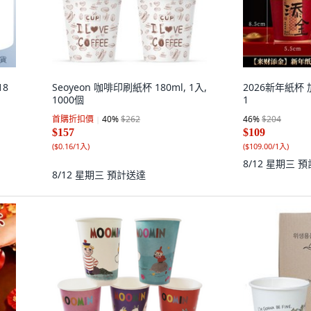
18
Seoyeon 咖啡印刷紙杯 180ml, 1入,
2026新年紙杯 
1000個
1
首購折扣價
40
%
$262
46
%
$204
$157
$109
(
$0.16/1入
)
(
$109.00/1入
)
8/12 星期三
預
8/12 星期三
預計送達