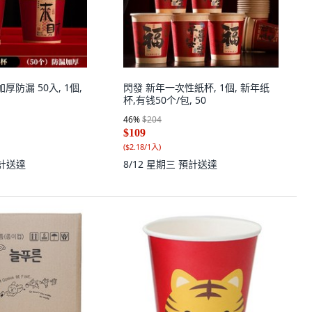
加厚防漏 50入, 1個,
閃發 新年一次性紙杯, 1個, 新年纸
杯,有钱50个/包, 50
46
%
$204
$109
(
$2.18/1入
)
計送達
8/12 星期三
預計送達