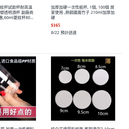
紋杯試飲杯耐高溫
加厚加硬一次性紙杯, 1個, 100個 居
塑透明酒杯 副廠商
家使用 ,熱銷國風竹子 210ml加厚加
特惠,60ml菱紋杯80只
硬
個
$165
8/22
預計送達
材質 加厚一次性塑料
純白花邊圓形紙墊 賓館酒店7-10cm