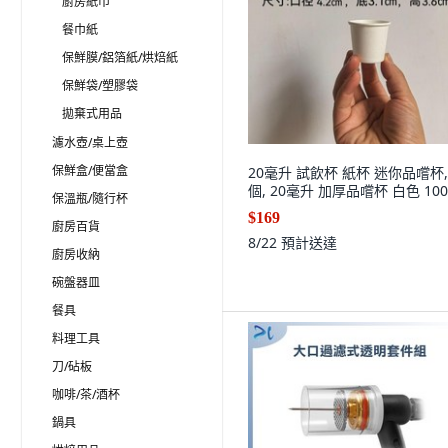
廚房紙巾
餐巾紙
保鮮膜/鋁箔紙/烘焙紙
保鮮袋/塑膠袋
拋棄式用品
濾水壺/桌上壺
保鮮盒/便當盒
20毫升 試飲杯 紙杯 迷你品嚐杯,
個, 20毫升 加厚品嚐杯 白色 100
保溫瓶/隨行杯
$169
廚房百貨
8/22
預計送達
廚房收納
碗盤器皿
餐具
料理工具
刀/砧板
咖啡/茶/酒杯
鍋具