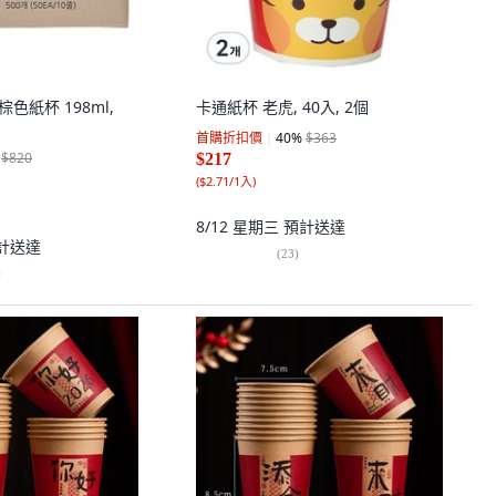
 棕色紙杯 198ml,
卡通紙杯 老虎, 40入, 2個
首購折扣價
40
%
$363
$820
$217
(
$2.71/1入
)
8/12 星期三
預計送達
計送達
(
23
)
)