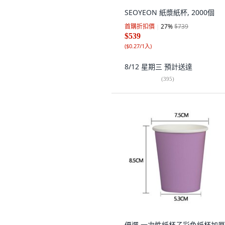
SEOYEON 紙漿紙杯, 2000個
首購折扣價
27
%
$739
$539
(
$0.27/1入
)
8/12 星期三
預計送達
(
395
)
優選 一次性紙杯子彩色紙杯加