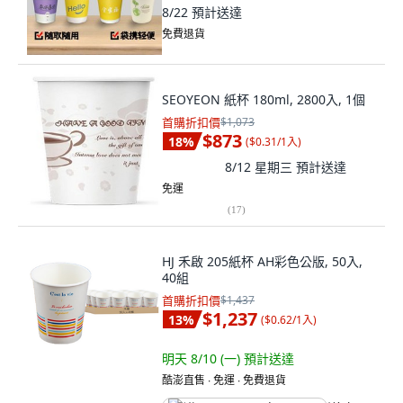
8/22
預計送達
免費退貨
SEOYEON 紙杯 180ml, 2800入, 1個
首購折扣價
$1,073
$873
18
%
(
$0.31/1入
)
8/12 星期三
預計送達
免運
(
17
)
HJ 禾啟 205紙杯 AH彩色公版, 50入,
40組
首購折扣價
$1,437
$1,237
13
%
(
$0.62/1入
)
明天 8/10 (一)
預計送達
酷澎直售 ∙ 免運 ∙ 免費退貨