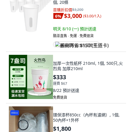
個, 20條
首購折扣價
$3,200
$3,000
6
%
(
$3.00/1入
)
明天 8/10 (一)
預計送達
酷澎直售 ∙ 免運 ∙ 免費退貨
最高再省 $150 (王道卡)
加厚一次性紙杯 210ml, 1個, 500只,火
烈鳥 加厚210ml
$333
運費 $67
8/22
預計送達
免費退貨
環保漆杯850cc（內杯有濾網）, 1個,
50內杯+1外杯
$1,800