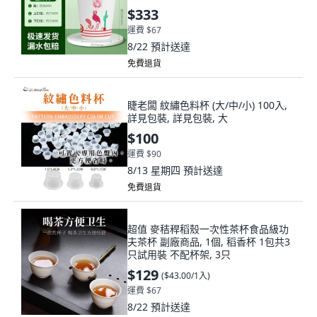
$333
運費 $67
8/22
預計送達
免費退貨
睫老闆 紋繡色料杯 (大/中/小) 100入,
詳見包裝, 詳見包裝, 大
$100
運費 $90
8/13 星期四
預計送達
免費退貨
超值 麥秸稈稻殼一次性茶杯食品級功
夫茶杯 副廠商品, 1個, 稻香杯 1包共3
只試用裝 不配杯架, 3只
$129
(
$43.00/1入
)
運費 $67
8/22
預計送達