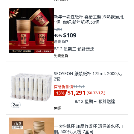
新年一次性紙杯 喜慶主題 冷熱飲適用,
1個, 你好,新年紙杯,50個
$204
$109
46
%
運費 $67
8/12 星期三
預計送達
免費退貨
SEOYEON 紙漿紙杯 175ml, 2000入,
2套
首購折扣價
$1,491
$1,291
13
%
(
$0.32/1入
)
8/12 星期三
預計送達
免運
一次性紙杯 加厚竹漿杯 環保茶水杯, 1
個, 500只,大樹 7盎司