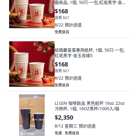
廠商品, 1個, 50只-一包,紅底黑字-金玉
良緣5
$168
運費 $67
8/22
預計送達
免費退貨
結婚慶喜事專用紙杯, 1個, 50只-一包,
紅底黑字-金玉良緣5
$168
運費 $67
8/22
預計送達
免費退貨
LI.GIN 咖啡飲品 黑色紙杯 16oz 22oz
冷熱杯, 1個, 16OZ黑杯/1000入/箱
$2,350
8/12 星期三
預計送達
免運 ∙ 免費退貨