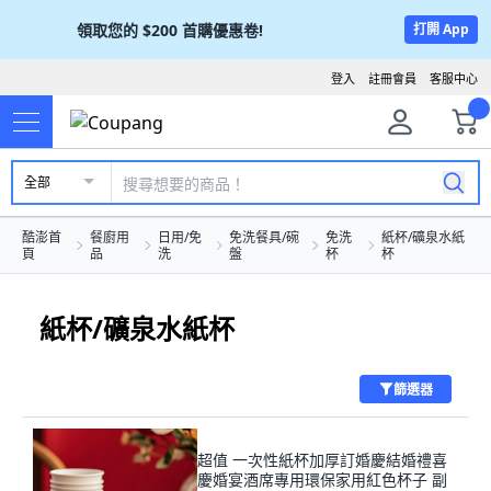
領取您的
$200
首購優惠卷!
打開 App
登入
註冊會員
客服中心
全部
酷澎首
餐廚用
日用/免
免洗餐具/碗
免洗
紙杯/礦泉水紙
頁
品
洗
盤
杯
杯
紙杯/礦泉水紙杯
篩選器
超值 一次性紙杯加厚訂婚慶結婚禮喜
慶婚宴酒席專用環保家用紅色杯子 副