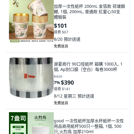
加厚一次性紙杯 200mL 金箔款 荷塘錦
鯉, 1個, 200mL, 普通款 紅愛心50支
體驗裝
$101
運費 $67
8/20
預計送達
免費退貨
源夏商行 90口徑紙杯 箱購 1000入, 1
個, Ap封口膜（空白）每卷3000杯
$420
$390
7
%
運費 $141
8/12 星期三
預計送達
免費退貨
good 一次性紙杯加厚水杯紙杯一次性
用品商用紙杯500只一整箱, 1個, 500
只,火烈鳥 加厚210ml