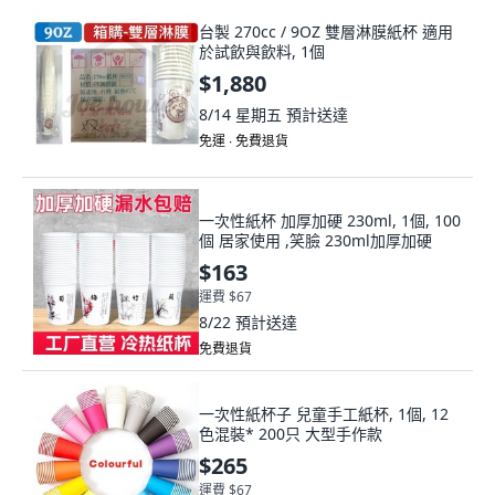
台製 270cc / 9OZ 雙層淋膜紙杯 適用
於試飲與飲料, 1個
$1,880
8/14 星期五
預計送達
免運 ∙ 免費退貨
一次性紙杯 加厚加硬 230ml, 1個, 100
個 居家使用 ,笑臉 230ml加厚加硬
$163
運費 $67
8/22
預計送達
免費退貨
一次性紙杯子 兒童手工紙杯, 1個, 12
色混裝* 200只 大型手作款
$265
運費 $67