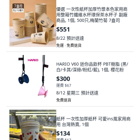
優選 一次性紙杯加厚竹漿本色家用商
用整箱竹纖維水杯環保茶水杯子 副廠
商品, 1個, 500只,梅蘭竹菊 7盎司
$551
8/22
預計送達
免運 ∙ 免費退貨
HARIO V60 迷你品飲杯 PBT樹脂 (黑/
白/卡其/深綠/粉紅/藍), 1個, 櫻花粉
$300
運費 $67
8/12 星期三
預計送達
免費退貨
紙杯 一次性加厚紙杯 可愛ins風家用商
用 台灣熱賣, 1個
$134