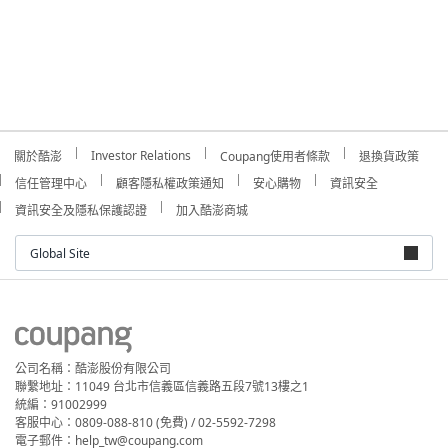
Investor Relations
關於酷澎
Coupang使用者條款
退換貨政策
信任管理中心
顧客隱私權政策通知
安心購物
資訊安全
資訊安全及隱私保護認證
加入酷澎商城
Global Site
公司名稱：酷澎股份有限公司
聯繫地址：11049 台北市信義區信義路五段7號13樓之1
統編：91002999
客服中心：0809-088-810 (免費) / 02-5592-7298
電子郵件：help_tw@coupang.com