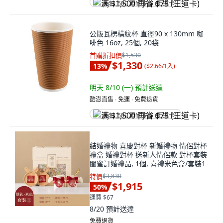
满 $1,500 再省 $75 (王道卡)
公版瓦楞橫紋杯 直徑90 x 130mm 咖
啡色 16oz, 25個, 20袋
首購折扣價
$1,530
$1,330
13
%
(
$2.66/1入
)
明天 8/10 (一)
預計送達
酷澎直售 ∙ 免運 ∙ 免費退貨
满 $1,500 再省 $75 (王道卡)
結婚禮物 喜慶對杯 新婚禮物 情侶對杯
禮盒 婚禮對杯 送新人情侶款 對杯套裝
閨蜜訂婚禮品, 1個, 喜禮米色盒/套裝1
特價
$3,830
$1,915
50
%
運費 $67
8/20
預計送達
免費退貨