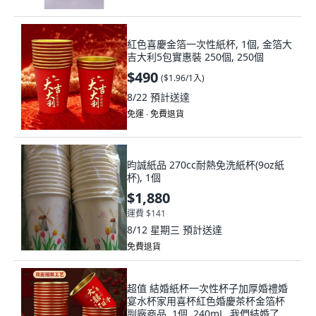
紅色喜慶金箔一次性紙杯, 1個, 金箔大
吉大利5包實惠裝 250個, 250個
$490
(
$1.96/1入
)
8/22
預計送達
免運 ∙ 免費退貨
昀誠紙品 270cc耐熱免洗紙杯(9oz紙
杯), 1個
$1,880
運費 $141
8/12 星期三
預計送達
免費退貨
超值 結婚紙杯一次性杯子加厚婚禮婚
宴水杯家用喜杯紅色婚慶茶杯金箔杯
副廠商品, 1個, 240mL, 我們結婚了 品