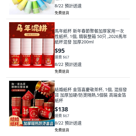
8/22
預計送達
免費退貨
馬年紙杯 新年春節聚餐加厚家用一次
性紙杯, 1個, 精裝整箱 50只 ,2026馬年
紙杯混發 加厚200ml
$95
運費 $67
8/22
預計送達
免費退貨
結婚紙杯 金箔喜慶敬茶杯, 1個, 混搭發
貨 加厚加硬/防燙隔熱,5個裝 高端金箔
紙杯
$138
運費 $67
8/22
預計送達
免費退貨