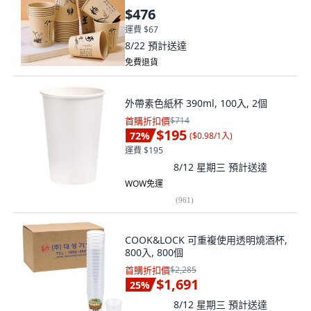
$476
運費 $67
8/22
預計送達
免費退貨
外帶素色紙杯 390ml, 100入, 2個
首購折扣價
$714
$195
72
%
(
$0.98/1入
)
運費 $195
8/12 星期三
預計送達
WOW免運
(
961
)
COOK&LOCK 可重複使用透明燒酒杯,
800入, 800個
首購折扣價
$2,285
$1,691
25
%
8/12 星期三
預計送達