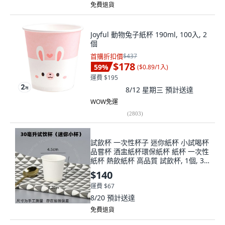
免費退貨
Joyful 動物兔子紙杯 190ml, 100入, 2
個
首購折扣價
$437
$178
59
%
(
$0.89/1入
)
運費 $195
8/12 星期三
預計送達
WOW免運
(
2803
)
試飲杯 一次性杯子 迷你紙杯 小試喝杯
品嘗杯 酒盅紙杯環保紙杯 紙杯 一次性
紙杯 熱飲紙杯 高品質 試飲杯, 1個, 30
毫陞100衹 試飲盃
$140
運費 $67
8/20
預計送達
免費退貨