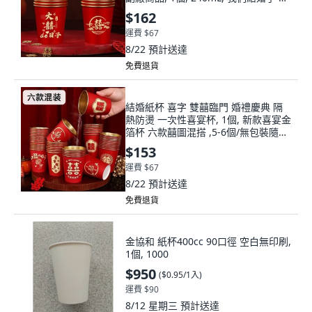
質升級-加厚加硬50只/
$162
運費 $67
8/22
預計送達
免費退貨
結婚紙杯 喜字 雙囍臨門 婚禮慶典 隔
熱防燙 一次性喜宴杯, 1個, 新款喜宴金
箔杯 六款囍圖混搭 ,5-6個/無包裝隨機
囍圖, 5-6個
$153
運費 $67
8/22
預計送達
免費退貨
金協和 紙杯400cc 90口徑 空白無印刷,
1個, 1000
$950
(
$0.95/1入
)
運費 $90
8/12 星期三
預計送達