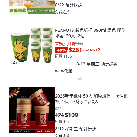
8/22
預計送達
免費退貨
PEANUTS 彩色紙杯 390ml 綠色 糊塗
塌客, 50入, 2個
首購折扣價
$435
$261
40
%
(
$2.61/1入
)
運費 $195
8/12 星期三
預計送達
WOW免運
(
98
)
2026新年紙杯 50入 加厚環保一次性紙
杯, 1個, 來財添金,50入
$204
$109
46
%
運費 $67
8/12 星期三
預計送達
免費退貨