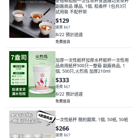
麥秸稈稻殼一次性茶杯食品級功夫茶杯
副廠商品 爆品, 1個, 稻香杯 1包共3只
試用裝 不配杯架
$129
運費 $67
8/22
預計送達
免費退貨
加厚一次性紙杯加厚水杯紙杯一次性用
品商用紙杯500只一整箱 副廠商品, 1
個, 500只,火烈鳥 加厚210ml
$333
運費 $67
8/22
預計送達
免費退貨
一次性紙杯 簡約圖案, 1個, 50衹, 50衹
$266
運費 $67