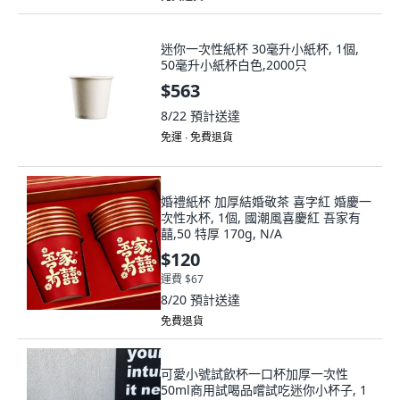
迷你一次性紙杯 30毫升小紙杯, 1個,
50毫升小紙杯白色,2000只
$563
8/22
預計送達
免運 ∙ 免費退貨
婚禮紙杯 加厚結婚敬茶 喜字紅 婚慶一
次性水杯, 1個, 國潮風喜慶紅 吾家有
囍,50 特厚 170g, N/A
$120
運費 $67
8/20
預計送達
免費退貨
可愛小號試飲杯一口杯加厚一次性
50ml商用試喝品嚐試吃迷你小杯子, 1