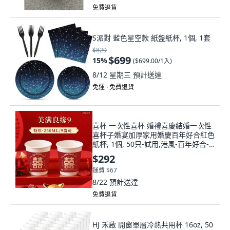
免費退貨
S派對 藍色星空款 紙盤紙杯, 1個, 1套
$829
$699
15
%
(
$699.00/1入
)
8/12 星期三
預計送達
免運 ∙ 免費退貨
喜杯 一次性喜杯 婚禮喜慶結婚一次性
喜杯子婚宴加厚家用婚慶百年好合紅色
紙杯, 1個, 50只-試用,港風-百年好合-
特厚加硬
$292
運費 $67
8/22
預計送達
免費退貨
HJ 禾啟 開窗單層冷熱共用杯 16oz, 50