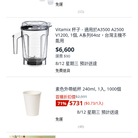
免運
(
15
)
Vitamix 杯子 - 適用於A3500 A2500
V1200, 1個, A系列64oz，台灣主機不
能用
$6,600
運費 $90
8/12 星期三
預計送達
免費退貨
素色外帶紙杯 240ml, 1入, 1000個
首購折扣價
$2,591
$731
71
%
(
$0.73/1入
)
8/12 星期三
預計送達
免運
(
48
)