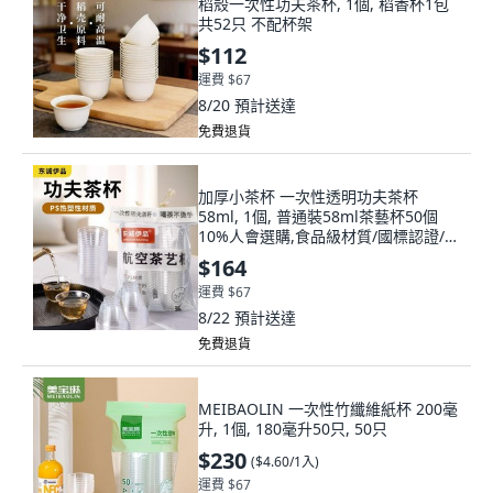
稻殼一次性功夫茶杯, 1個, 稻香杯1包
共52只 不配杯架
$112
運費 $67
8/20
預計送達
免費退貨
加厚小茶杯 一次性透明功夫茶杯
58ml, 1個, 普通裝58ml茶藝杯50個
10%人會選購,食品級材質/國標認證/乾
淨衛生, N/A
$164
運費 $67
8/22
預計送達
免費退貨
MEIBAOLIN 一次性竹纖維紙杯 200毫
升, 1個, 180毫升50只, 50只
$230
(
$4.60/1入
)
運費 $67