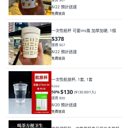
運費 $67
8/22
預計送達
免費退貨
一次性紙杯 可愛ins風 加厚加硬, 1個
$378
運費 $67
8/22
預計送達
免費退貨
一次性航旅杯, 1套, 1套
$260
$130
50
%
(
$130.00/1入
)
運費 $90
8/20
預計送達
免費退貨