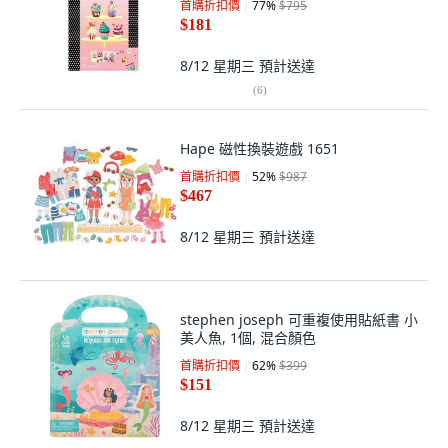
首購折扣價
77
%
$795
$181
8/12 星期三
預計送達
(
6
)
Hape 磁性換裝遊戲 1651
首購折扣價
52
%
$987
$467
8/12 星期三
預計送達
stephen joseph 可重複使用貼紙書 小
美人魚, 1個, 混合顏色
首購折扣價
62
%
$399
$151
8/12 星期三
預計送達