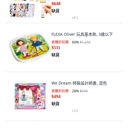
$648
缺貨
(
87
)
FLEXA Oliver 玩具基本款, 3歲以下
首購折扣價
60
%
$1,292
$511
缺貨
We Dream 時裝設計師書, 混色
首購折扣價
28
%
$694
$494
缺貨
(
22
)