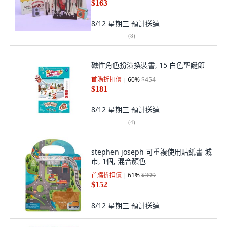
$163
8/12 星期三
預計送達
(
8
)
磁性角色扮演換裝書, 15 白色聖誕節
首購折扣價
60
%
$454
$181
8/12 星期三
預計送達
(
4
)
stephen joseph 可重複使用貼紙書 城
市, 1個, 混合顏色
首購折扣價
61
%
$399
$152
8/12 星期三
預計送達