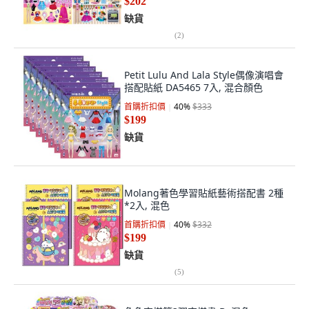
$202
缺貨
(
2
)
Petit Lulu And Lala Style偶像演唱會
搭配貼紙 DA5465 7入, 混合顏色
首購折扣價
40
%
$333
$199
缺貨
Molang著色學習貼紙藝術搭配書 2種
*2入, 混色
首購折扣價
40
%
$332
$199
缺貨
(
5
)