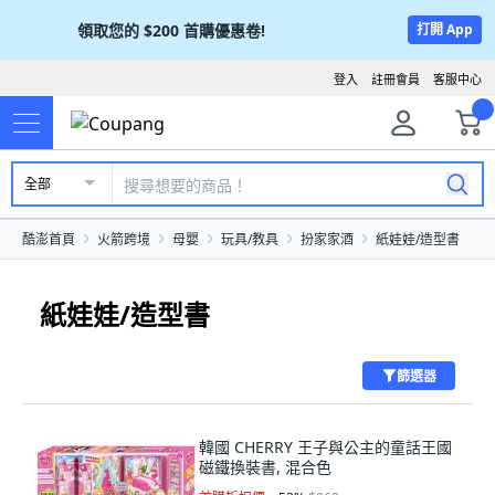
領取您的
$200
首購優惠卷!
打開 App
登入
註冊會員
客服中心
全部
酷澎首頁
火箭跨境
母嬰
玩具/教具
扮家家酒
紙娃娃/造型書
紙娃娃/造型書
篩選器
韓國 CHERRY 王子與公主的童話王國
磁鐵換裝書, 混合色