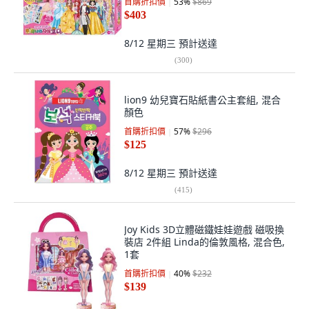
首購折扣價
53
%
$869
$403
8/12 星期三
預計送達
(
300
)
lion9 幼兒寶石貼紙書公主套組, 混合
顏色
首購折扣價
57
%
$296
$125
8/12 星期三
預計送達
(
415
)
Joy Kids 3D立體磁鐵娃娃遊戲 磁吸換
裝店 2件組 Linda的倫敦風格, 混合色,
1套
首購折扣價
40
%
$232
$139