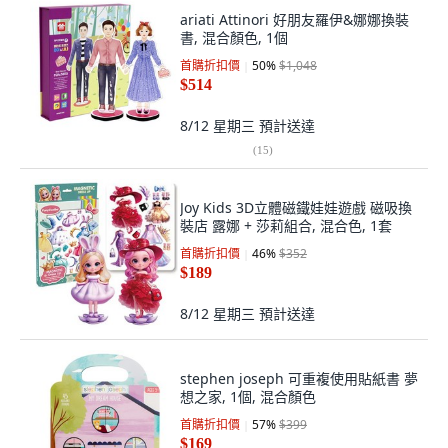
ariati Attinori 好朋友羅伊&娜娜換裝
書, 混合顏色, 1個
首購折扣價
50
%
$1,048
$514
8/12 星期三
預計送達
(
15
)
Joy Kids 3D立體磁鐵娃娃遊戲 磁吸換
裝店 露娜 + 莎莉組合, 混合色, 1套
首購折扣價
46
%
$352
$189
8/12 星期三
預計送達
stephen joseph 可重複使用貼紙書 夢
想之家, 1個, 混合顏色
首購折扣價
57
%
$399
$169