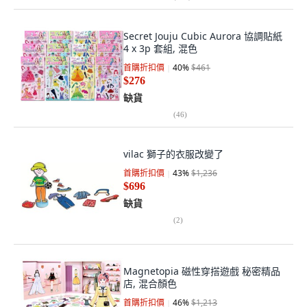
Secret Jouju Cubic Aurora 協調貼紙
4 x 3p 套組, 混色
首購折扣價
40
%
$461
$276
缺貨
(
46
)
vilac 獅子的衣服改變了
首購折扣價
43
%
$1,236
$696
缺貨
(
2
)
Magnetopia 磁性穿搭遊戲 秘密精品
店, 混合顏色
首購折扣價
46
%
$1,213