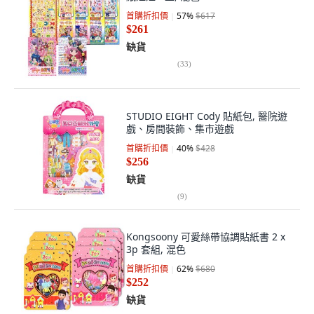
首購折扣價
57
%
$617
$261
缺貨
(
33
)
STUDIO EIGHT Cody 貼紙包, 醫院遊
戲、房間裝飾、集市遊戲
首購折扣價
40
%
$428
$256
缺貨
(
9
)
Kongsoony 可愛絲帶協調貼紙書 2 x
3p 套組, 混色
首購折扣價
62
%
$680
$252
缺貨