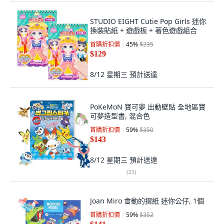
STUDIO EIGHT Cutie Pop Girls 迷你
換裝貼紙 + 遊戲板 + 著色遊戲組合
首購折扣價
45
%
$235
$129
8/12 星期三
預計送達
PoKeMoN 寶可夢 出動壁貼 全地區寶
可夢造型書, 混合色
首購折扣價
59
%
$350
$143
8/12 星期三
預計送達
(
23
)
Joan Miro 會動的摺紙 迷你公仔, 1個
首購折扣價
59
%
$352