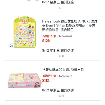
8/12 星期三
預計送達
(
1
)
Haksanpub 鶴山文化社 AINURI 酸甜
奇妙萌可 第4季 軟綿綿酸甜萌可換裝
貼紙換裝書, 混合顏色
首購折扣價
63
%
$329
$120
8/12 星期三
預計送達
(
24
)
扮裝貼紙本20入組, 隨機出貨
首購折扣價
62
%
$482
$181
8/12 星期三
預計送達
(
22
)