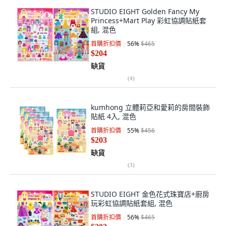
STUDIO EIGHT Golden Fancy My
Princess+Mart Play 彩虹協調貼紙套
組, 混色
首購折扣價
56
%
$465
$204
缺貨
(
4
)
kumhong 立體莉亞和愛莉的房間裝飾
貼紙 4入, 混色
首購折扣價
55
%
$456
$203
缺貨
(
3
)
STUDIO EIGHT 金色花式珠寶店+廚房
玩彩虹協調貼紙套組, 混色
首購折扣價
56
%
$465