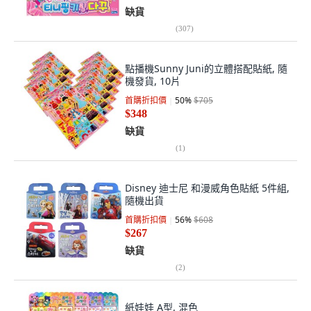
缺貨
(
307
)
點播機Sunny Juni的立體搭配貼紙, 隨
機發貨, 10片
首購折扣價
50
%
$705
$348
缺貨
(
1
)
Disney 迪士尼 和漫威角色貼紙 5件組,
隨機出貨
首購折扣價
56
%
$608
$267
缺貨
(
2
)
紙娃娃 A型, 混色