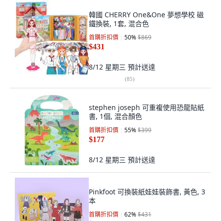
韓國 CHERRY One&One 夢想學校 磁
鐵換裝, 1套, 混合色
首購折扣價
50
%
$869
$431
8/12 星期三
預計送達
(
85
)
stephen joseph 可重複使用恐龍貼紙
書, 1個, 混合顏色
首購折扣價
55
%
$399
$177
8/12 星期三
預計送達
Pinkfoot 可換裝紙娃娃裝飾書, 黃色, 3
本
首購折扣價
62
%
$431