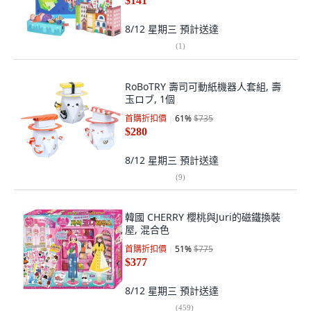
$141
8/12 星期三
預計送達
(
1
)
RoBoTRY 壽司可動紙機器人套組, 壽
玉ロブ, 1個
首購折扣價
61
%
$735
$280
8/12 星期三
預計送達
(
9
)
韓國 CHERRY 櫻桃與Juri的磁鐵換裝
屋, 混合色
首購折扣價
51
%
$775
$377
8/12 星期三
預計送達
(
459
)