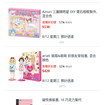
Ainuri 三麗鷗明星 DIY 寶石相框製作,
混合色
首購折扣價
57
%
$305
$130
8/12 星期三
預計送達
(
10
)
ariati 摳摳&萌萌 好朋友穿搭書, 混合
顏色
首購折扣價
32
%
$620
$420
8/12 星期三
預計送達
(
677
)
磁性換裝書, 16 巧克力聖代