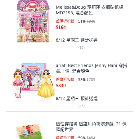
Melissa&Doug 瑪莉莎 衣櫃貼紙板
MD2195, 混合顏色
首購折扣價
51
%
$340
$164
8/12 星期三
預計送達
(
15
)
ariati Best Friends Jenny Hani 穿搭
書, 1個, 混合顏色
首購折扣價
53
%
$705
$330
8/12 星期三
預計送達
(
43
)
磁性穿搭書 磁鐵角色扮演遊戲, 21 侏
羅紀世界
首購折扣價
59
%
$454