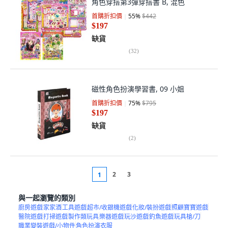
角色穿搭第3彈穿搭書 B, 混色
首購折扣價
55
%
$442
$197
缺貨
(
32
)
磁性角色扮演學習書, 09 小姐
首購折扣價
75
%
$795
$197
缺貨
(
2
)
2
3
1
與一起瀏覽的類別
廚房遊戲
家家酒
工具遊戲
超市/收銀機遊戲
化妝/裝扮遊戲
照顧寶寶遊戲
醫院遊戲
打掃遊戲
製作類玩具
樂器遊戲
玩沙遊戲
釣魚遊戲
玩具槍/刀
職業變裝遊戲/小物件
角色扮演衣服