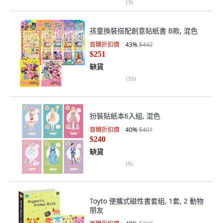
(
3
)
孩童換裝搭配創意貼紙書 B款, 混色
首購折扣價
43
%
$442
$251
缺貨
(
35
)
扮裝貼紙本6入組, 混色
首購折扣價
40
%
$401
$240
缺貨
(
9
)
Toyto 便攜式磁性書套組, 1套, 2 動物
朋友