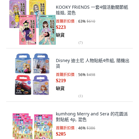
KOOKY FRiENDS 一套4個活動關節紙
娃娃, 混色
首購折扣價
63
%
$610
$223
缺貨
(
7
)
Disney 迪士尼 人物貼紙4件組, 隨機出
貨
首購折扣價
56
%
$498
$219
缺貨
(
1
)
kumhong Merry and Sera 的花園派
對貼紙 4p, 混色
首購折扣價
46
%
$386
$205