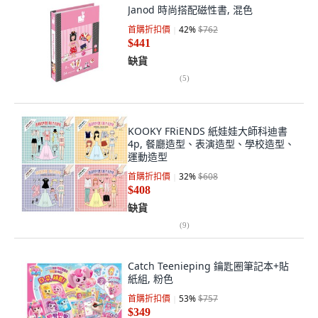
Janod 時尚搭配磁性書, 混色
首購折扣價
42
%
$762
$441
缺貨
(
5
)
KOOKY FRiENDS 紙娃娃大師科迪書
4p, 餐廳造型、表演造型、學校造型、
運動造型
首購折扣價
32
%
$608
$408
缺貨
(
9
)
Catch Teenieping 鑰匙圈筆記本+貼
紙組, 粉色
首購折扣價
53
%
$757
$349