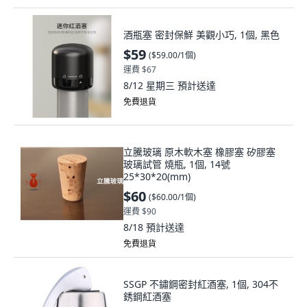
酒瓶塞 密封保鮮 美觀小巧, 1個, 黑色
$59
(
$59.00/1個
)
運費 $67
8/12 星期三
預計送達
免費退貨
立騰玻璃 原木軟木塞 橡膠塞 矽膠塞
玻璃試管 燒瓶, 1個, 14號
25*30*20(mm)
$60
(
$60.00/1個
)
運費 $90
8/18
預計送達
免費退貨
SSGP 不鏽鋼密封紅酒塞, 1個, 304不
銹鋼紅酒塞