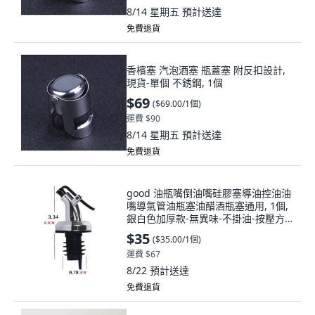
8/14 星期五
預計送達
免費退貨
香檳塞 汽泡酒塞 瓶蓋塞 附反扣設計,
現貨-單個 不銹鋼, 1個
$69
(
$69.00/1個
)
運費 $90
8/14 星期五
預計送達
免費退貨
good 油瓶嘴倒油嘴硅膠塞導油控油油
嘴導氣管油瓶塞油醋酒瓶塞通用, 1個,
銀白色加厚款-無異味-不掛油-按壓方
便,1個裝 不划算
$35
(
$35.00/1個
)
運費 $67
8/22
預計送達
免費退貨