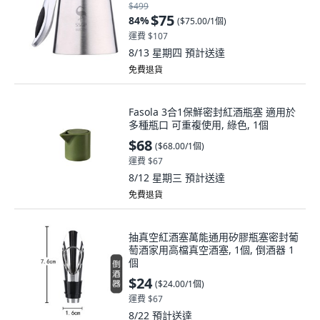
$499
$75
84
%
(
$75.00/1個
)
運費 $107
8/13 星期四
預計送達
免費退貨
Fasola 3合1保鮮密封紅酒瓶塞 適用於
多種瓶口 可重複使用, 綠色, 1個
$68
(
$68.00/1個
)
運費 $67
8/12 星期三
預計送達
免費退貨
抽真空紅酒塞萬能通用矽膠瓶塞密封葡
萄酒家用高檔真空酒塞, 1個, 倒酒器 1
個
$24
(
$24.00/1個
)
運費 $67
8/22
預計送達