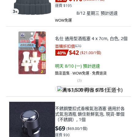
運費 $195
8/12 星期三
預計送達
WOW免運
名仕 通用型酒瓶塞 4 x 7cm, 白色, 2個
首購折扣價
$70
$42
40
%
(
$21.00/1個
)
明天 8/10 (一)
預計送達
酷澎直售 ∙ WOW免運 ∙ 免費退貨
(
3
)
满 $1,500 再省 $75 (王道卡)
不銹鋼雙扣式香檳氣泡酒塞 適用於各
式氣泡酒瓶 鎖住新鮮氣泡, 現貨-單個
（不銹鋼）, 1個
$69
(
$69.00/1個
)
運費 $90