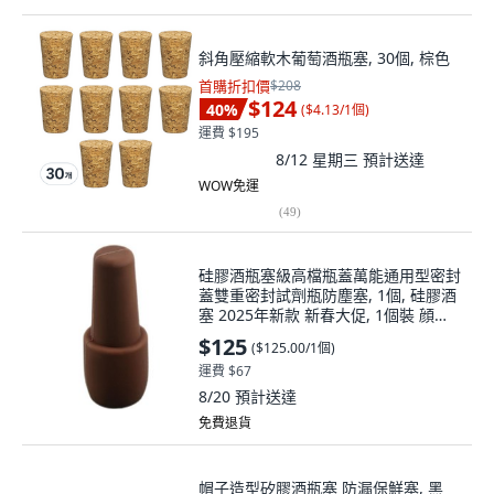
斜角壓縮軟木葡萄酒瓶塞, 30個, 棕色
首購折扣價
$208
$124
40
%
(
$4.13/1個
)
運費 $195
8/12 星期三
預計送達
WOW免運
(
49
)
硅膠酒瓶塞級高檔瓶蓋萬能通用型密封
蓋雙重密封試劑瓶防塵塞, 1個, 硅膠酒
塞 2025年新款 新春大促, 1個裝 顔色
隨機, N/A
$125
(
$125.00/1個
)
運費 $67
8/20
預計送達
免費退貨
帽子造型矽膠酒瓶塞 防漏保鮮塞, 黑