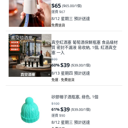
$65
(
$65.00/1個
)
運費 $67
8/12 星期三
預計送達
免費退貨
真空紅酒塞 葡萄酒保鮮瓶塞 食品級材
質 密封不漏液 易收納, 1個, 紅酒真空
塞 一入
$99
$39
60
%
(
$39.00/1個
)
8/13 星期四
預計送達
免運 ∙ 免費退貨
矽膠帽子酒瓶塞, 綠色, 1個
$100
$39
61
%
(
$39.00/1個
)
運費 $90
8/12 星期三
預計送達