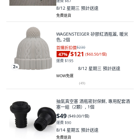
運費 $67
8/12 星期三
預計送達
免費退貨
WAGENSTEIGER 矽膠紅酒瓶蓋, 暖米
色, 2個
首購折扣價
$230
$121
47
%
(
$60.50/1個
)
運費 $195
8/12 星期三
預計送達
WOW免運
(
49
)
抽氣真空塞 酒瓶密封保鮮, 專用配套酒
塞一組（2顆）, 1個
$49
(
$49.00/1個
)
運費 $90
8/14 星期五
預計送達
免費退貨