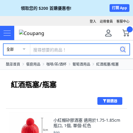
領取您的
$200
首購優惠卷!
打開 App
登入
註冊會員
客服中心
全部
酷澎首頁
餐廚用品
咖啡/茶/酒杯
葡萄酒用品
紅酒瓶塞/瓶塞
紅酒瓶塞/瓶塞
篩選器
小紅帽矽膠酒塞 適用於1.75-1.85cm
瓶口, 1個, 單個-紅色
$99