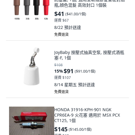
瓶,顔色混髮 高效封口 1個裝
$41
(
$41.00/1個
)
運費 $67
8/22
預計送達
免費退貨
JoyBaby 按壓式抽真空泵, 按壓式酒瓶
塞-F, 1個
$108
$91
15
%
(
$91.00/1個
)
運費 $107
8/14 星期五
預計送達
免費退貨
HONDA 31916-KPH-901 NGK
CPR6EA-9 火花塞 適用於 MSX PCX
CT125, 1個
$145
(
$145.00/1個
)