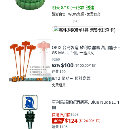
明天 8/10 (一)
預計送達
酷澎直售 ∙ WOW免運 ∙ 免費退貨
(
5
)
满 $1,500 再省 $75 (王道卡)
ORIX 台灣製造 矽利康塞嘴 萬用塞子 -
GS MALL, 1個, 一組4入
$269
$100
62
%
(
$100.00/1個
)
運費 $90
8/12 星期三
預計送達
免費退貨
亨利馬諦斯紅酒瓶塞, Blue Nude II, 1
個
首購折扣價
$208
$124
40
%
(
$124.00/1個
)
運費 $195