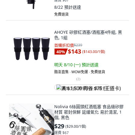
運費 $67
8/22
預計送達
免費退貨
AHOYE 矽膠紅酒塞/酒瓶塞4件組, 黑
色, 1組
首購折扣價
$239
$143
40
%
(
$143.00/1個
)
明天 8/10 (一)
預計送達
酷澎直售 ∙ WOW免運 ∙ 免費退貨
(
2
)
满 $1,500 再省 $75 (王道卡)
Nolivia 6絲圓頭紅酒瓶塞 食品級矽膠
材質 密封保鮮 延緩氧化 易於清潔, 1
個, 黑色
$29
(
$29.00/1個
)
運費 $67