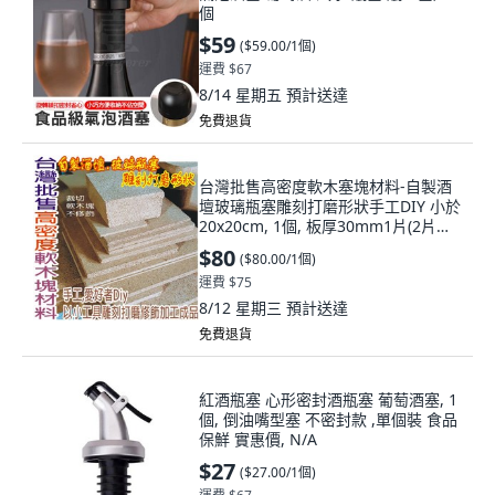
個
$59
(
$59.00/1個
)
運費 $67
8/14 星期五
預計送達
免費退貨
台灣批售高密度軟木塞塊材料-自製酒
壇玻璃瓶塞雕刻打磨形狀手工DIY 小於
20x20cm, 1個, 板厚30mm1片(2片
*15mm貼合板),小於20x20cm每對裁
$80
(
$80.00/1個
)
切一次加收處理費
運費 $75
8/12 星期三
預計送達
免費退貨
紅酒瓶塞 心形密封酒瓶塞 葡萄酒塞, 1
個, 倒油嘴型塞 不密封款 ,單個裝 食品
保鮮 實惠價, N/A
$27
(
$27.00/1個
)