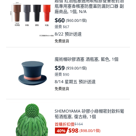
超值 紅酒瓶塞通用軟硅膠雙重密封酒
瓶專用塞香檳塞防塵蓋防漏封口器 副
廠商品, 1個, N/A
$60
(
$60.00/1個
)
運費 $67
8/22
預計送達
免費退貨
魔術帽矽膠酒塞 酒瓶塞, 藍色, 1個
$59
(
$59.00/1個
)
運費 $90
8/14 星期五
預計送達
免費退貨
SHIMOYAMA 矽膠小綠帽密封飲料葡
萄酒瓶塞, 復古綠, 1個
首購折扣價
$164
$98
40
%
(
$98.00/1個
)