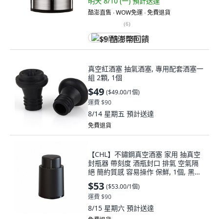
明天 8/10 (一)
預計送達
酷澎直售 ∙ WOW免運 ∙ 免費退貨
(
6
)
$9 酷澎幣回饋
真空紅酒塞 抽氣酒塞, 專用配套酒塞一
組 2顆, 1個
$49
(
$49.00/1個
)
運費 $90
8/14 星期五
預計送達
免費退貨
【CHL】不鏽鋼真空酒塞 家用 抽真空
封瓶器 帶刻度 酒瓶封口 排氣 空氣隔
絕 簡約質感 容易操作 保鮮, 1個, 黑色
款
$53
(
$53.00/1個
)
運費 $90
8/15 星期六
預計送達