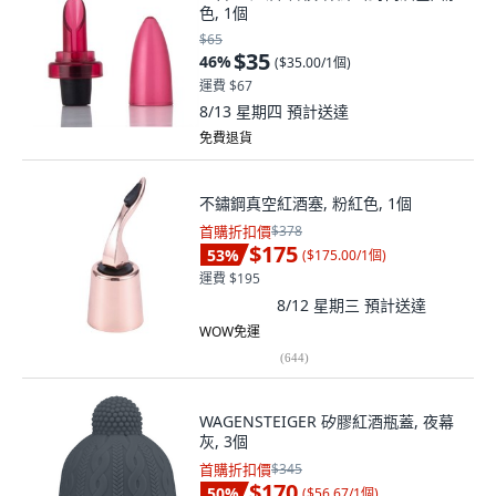
色, 1個
$65
$35
46
%
(
$35.00/1個
)
運費 $67
8/13 星期四
預計送達
免費退貨
不鏽鋼真空紅酒塞, 粉紅色, 1個
首購折扣價
$378
$175
53
%
(
$175.00/1個
)
運費 $195
8/12 星期三
預計送達
WOW免運
(
644
)
WAGENSTEIGER 矽膠紅酒瓶蓋, 夜幕
灰, 3個
首購折扣價
$345
$170
50
%
(
$56.67/1個
)