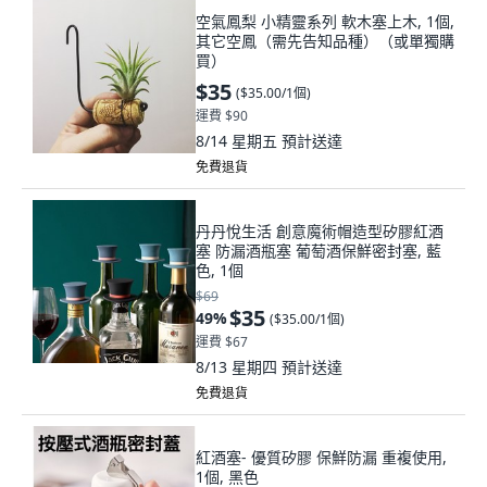
空氣鳳梨 小精靈系列 軟木塞上木, 1個,
其它空鳳（需先告知品種）（或單獨購
買）
$35
(
$35.00/1個
)
運費 $90
8/14 星期五
預計送達
免費退貨
丹丹悅生活 創意魔術帽造型矽膠紅酒
塞 防漏酒瓶塞 葡萄酒保鮮密封塞, 藍
色, 1個
$69
$35
49
%
(
$35.00/1個
)
運費 $67
8/13 星期四
預計送達
免費退貨
紅酒塞- 優質矽膠 保鮮防漏 重複使用,
1個, 黑色