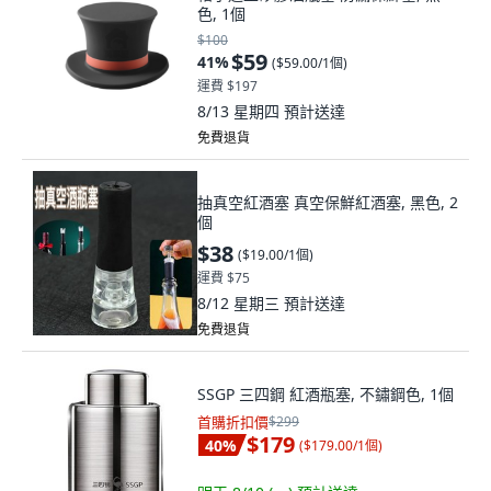
色, 1個
$100
$59
41
%
(
$59.00/1個
)
運費 $197
8/13 星期四
預計送達
免費退貨
抽真空紅酒塞 真空保鮮紅酒塞, 黑色, 2
個
$38
(
$19.00/1個
)
運費 $75
8/12 星期三
預計送達
免費退貨
SSGP 三四鋼 紅酒瓶塞, 不鏽鋼色, 1個
首購折扣價
$299
$179
40
%
(
$179.00/1個
)