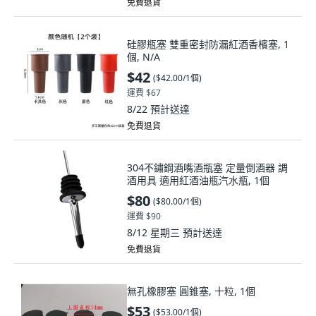
免費退貨
硅膠瓶塞 雙重密封防漏紅酒香檳塞, 1
個, N/A
$42
(
$42.00/1個
)
運費 $67
8/22
預計送達
免費退貨
304不鏽鋼酒嘴酒瓶塞 定量倒酒器 調
酒用具 適用紅酒油瓶汽水瓶, 1個
$80
(
$80.00/1個
)
運費 $90
8/12 星期三
預計送達
免費退貨
無孔橡膠塞 圓錐塞, 十粒, 1個
$53
(
$53.00/1個
)