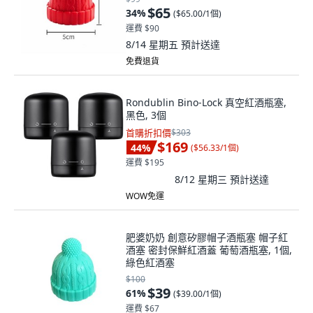
$65
34
%
(
$65.00/1個
)
運費 $90
8/14 星期五
預計送達
免費退貨
Rondublin Bino-Lock 真空紅酒瓶塞,
黑色, 3個
首購折扣價
$303
$169
44
%
(
$56.33/1個
)
運費 $195
8/12 星期三
預計送達
WOW免運
肥婆奶奶 創意矽膠帽子酒瓶塞 帽子紅
酒塞 密封保鮮紅酒蓋 葡萄酒瓶塞, 1個,
綠色紅酒塞
$100
$39
61
%
(
$39.00/1個
)
運費 $67