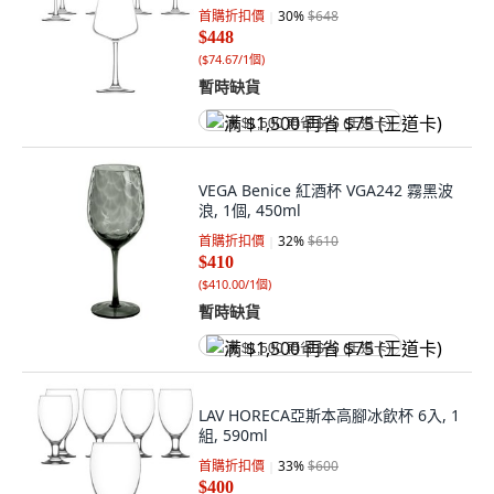
首購折扣價
30
%
$648
$448
(
$74.67/1個
)
暫時缺貨
满 $1,500 再省 $75 (王道卡)
VEGA Benice 紅酒杯 VGA242 霧黑波
浪, 1個, 450ml
首購折扣價
32
%
$610
$410
(
$410.00/1個
)
暫時缺貨
满 $1,500 再省 $75 (王道卡)
LAV HORECA亞斯本高腳冰飲杯 6入, 1
組, 590ml
首購折扣價
33
%
$600
$400