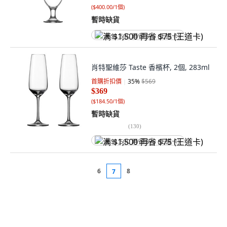
(
$400.00/1個
)
暫時缺貨
满 $1,500 再省 $75 (王道卡)
肖特聖維莎 Taste 香檳杯, 2個, 283ml
首購折扣價
35
%
$569
$369
(
$184.50/1個
)
暫時缺貨
(
130
)
满 $1,500 再省 $75 (王道卡)
6
8
7