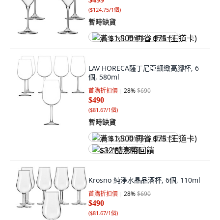
(
$124.75/1個
)
暫時缺貨
满 $1,500 再省 $75 (王道卡)
LAV HORECA薩丁尼亞細緻高腳杯, 6
個, 580ml
首購折扣價
28
%
$690
$490
(
$81.67/1個
)
暫時缺貨
满 $1,500 再省 $75 (王道卡)
$32 酷澎幣回饋
Krosno 純淨水晶品酒杯, 6個, 110ml
首購折扣價
28
%
$690
$490
(
$81.67/1個
)