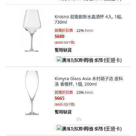
Krosno 前衛創新水晶酒杯 4入, 1組,
730ml
首購折扣價
22
%
$880
$680
(
$680.00/1個
)
暫時缺貨
满 $1,500 再省 $75 (王道卡)
Kimyra Glass Asia 木村硝子店 皮科
洛 香檳杯, 1個, 200ml
首購折扣價
23
%
$865
$665
(
$665.00/1個
)
暫時缺貨
(
7
)
满 $1,500 再省 $75 (王道卡)