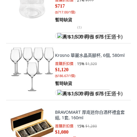
首購折扣價
21
%
$917
$717
(
$717.00/1個
)
暫時缺貨
(
1
)
满 $1,500 再省 $75 (王道卡)
Krosno 華麗水晶高腳杯, 6個, 580ml
首購折扣價
15
%
$1,320
$1,120
(
$186.67/1個
)
暫時缺貨
满 $1,500 再省 $75 (王道卡)
BRAVOMART 厚底迷你白酒杯禮盒套
組, 1套, 160ml
首購折扣價
15
%
$1,280
$1,080