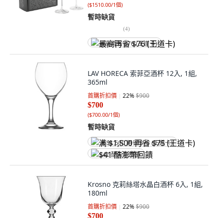
(
$1510.00/1個
)
暫時缺貨
(
4
)
最高再省 $76 (王道卡)
LAV HORECA 索菲亞酒杯 12入, 1組,
365ml
首購折扣價
22
%
$900
$700
(
$700.00/1個
)
暫時缺貨
满 $1,500 再省 $75 (王道卡)
$41 酷澎幣回饋
Krosno 克莉絲塔水晶白酒杯 6入, 1組,
180ml
首購折扣價
22
%
$900
$700