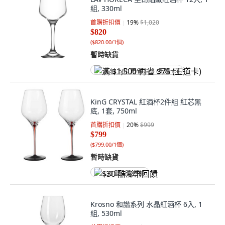
組, 330ml
首購折扣價
19
%
$1,020
$820
(
$820.00/1個
)
暫時缺貨
满 $1,500 再省 $75 (王道卡)
KinG CRYSTAL 紅酒杯2件組 紅芯黑
底, 1套, 750ml
首購折扣價
20
%
$999
$799
(
$799.00/1個
)
暫時缺貨
$30 酷澎幣回饋
Krosno 和諧系列 水晶紅酒杯 6入, 1
組, 530ml