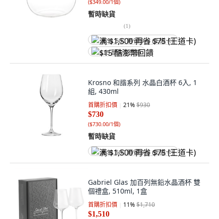
(
$349.00/1個
)
暫時缺貨
(
1
)
满 $1,500 再省 $75 (王道卡)
$15 酷澎幣回饋
Krosno 和諧系列 水晶白酒杯 6入, 1
組, 430ml
首購折扣價
21
%
$930
$730
(
$730.00/1個
)
暫時缺貨
满 $1,500 再省 $75 (王道卡)
Gabriel Glas 加百列無鉛水晶酒杯 雙
個禮盒, 510ml, 1盒
首購折扣價
11
%
$1,710
$1,510