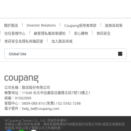
Investor Relations
關於酷澎
Coupang使用者條款
退換貨政策
信任管理中心
顧客隱私權政策通知
安心購物
資訊安全
資訊安全及隱私保護認證
加入酷澎商城
Global Site
公司名稱：酷澎股份有限公司
聯繫地址：11049 台北市信義區信義路五段7號13樓之1
統編：91002999
客服中心：0809-088-810 (免費) / 02-5592-7298
電子郵件：help_tw@coupang.com
©Coupang Taiwan Co., Ltd. 保留所有權利。
本網站上顯示的所有商標、標誌和服務標誌均為酷澎股份有限公司和/或其在美國和其
他國家/地區註冊之關聯公司之所屬財產。