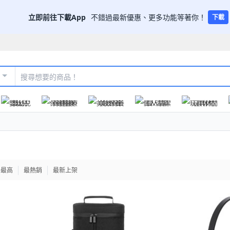
立即前往下載App
不錯過最新優惠、更多功能等著你！
下載
嬰幼兒
保健醫療
美妝保養
個人清潔
玩具休閒
格最高
最熱銷
最新上架