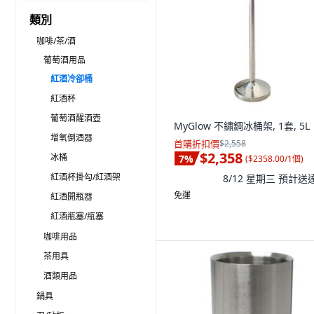
類別
咖啡/茶/酒
葡萄酒用品
紅酒冷卻桶
紅酒杯
葡萄酒醒酒壺
MyGlow 不鏽鋼冰桶架, 1套, 5L
增氧倒酒器
首購折扣價
$2,558
$2,358
冰桶
7
%
(
$2358.00/1個
)
紅酒杯掛勾/紅酒架
8/12 星期三
預計送
免運
紅酒開瓶器
紅酒瓶塞/瓶塞
咖啡用品
茶用具
酒類用品
鍋具