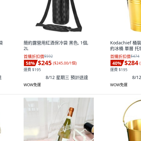
袋
簡約露營用紅酒保冷袋 黑色, 1個,
Kodachief
2L
約冰桶 單層 托特 
首購折扣價
$592
首購折扣價
$474
$245
$284
58
%
40
%
(
$245.00/1個
)
(
運費 $195
運費 $195
達
8/12 星期三
預計送達
8/
WOW免運
WOW免運