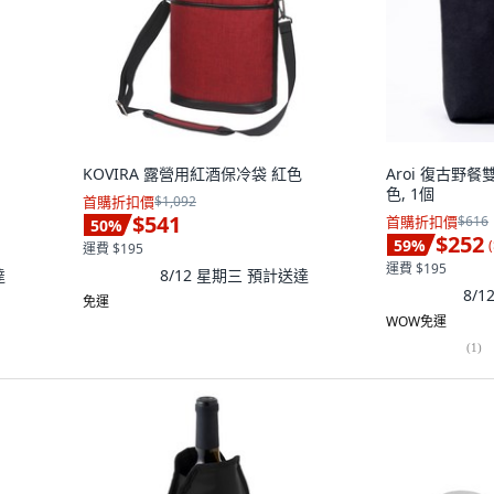
KOVIRA 露營用紅酒保冷袋 紅色
Aroi 復古野
色, 1個
首購折扣價
$1,092
$541
首購折扣價
$616
50
%
$252
59
%
(
運費 $195
運費 $195
達
8/12 星期三
預計送達
8/
免運
WOW免運
(
1
)