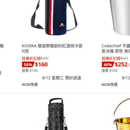
香檳
KOVIRA 簡易野餐飲料紅酒保冷袋
Codachief
N型
房冰桶 原色 無把手
首購折扣價
$387
首購折扣價
$421
$160
$252
58
%
40
%
(
運費 $195
運費 $195
達
8/12 星期三
預計送達
8/
WOW免運
WOW免運