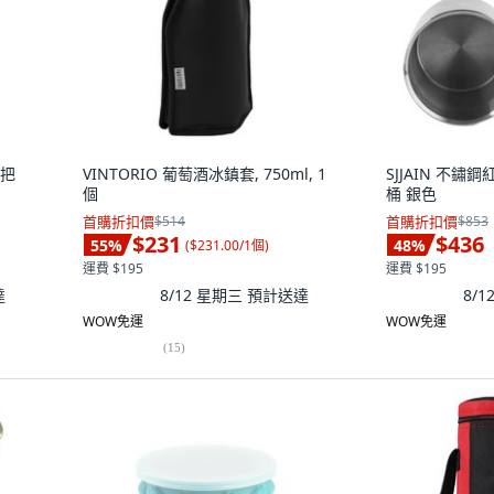
附把
VINTORIO 葡萄酒冰鎮套, 750ml, 1
SJJAIN 不鏽
個
桶 銀色
首購折扣價
$514
首購折扣價
$853
$231
$436
55
%
48
%
(
$231.00/1個
)
運費 $195
運費 $195
達
8/12 星期三
預計送達
8/
WOW免運
WOW免運
(
15
)