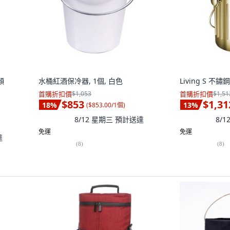
顏
水桶紅酒保冷器, 1個, 白色
Living S 不
首購折扣價
$1,053
首購折扣價
$1,51
$853
$1,31
18
%
13
%
(
$853.00/1個
)
8/12 星期三
預計送達
8/
免運
免運
達
(
8
)
(
8
)