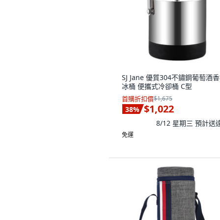
SJ Jane 優質304不鏽鋼葡萄酒
冰桶 便攜式冷卻桶 C型
首購折扣價
$1,675
$1,022
38
%
8/12 星期三
預計送
免運