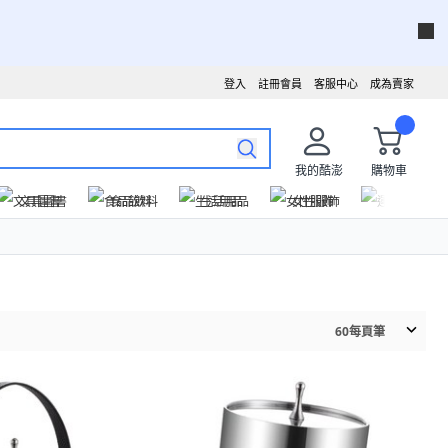
登入
註冊會員
客服中心
成為賣家
我的酷澎
購物車
文具圖書
食品飲料
生活用品
女性服飾
運動戶外
60
每頁筆