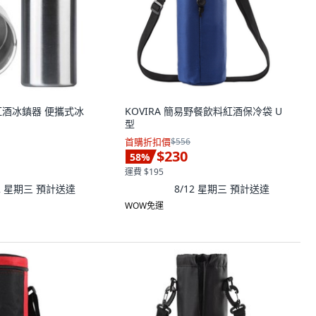
鋼紅酒冰鎮器 便攜式冰
KOVIRA 簡易野餐飲料紅酒保冷袋 U
型
首購折扣價
$556
$230
58
%
運費 $195
12 星期三
預計送達
8/12 星期三
預計送達
WOW免運