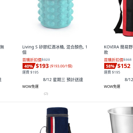
 無
Living S 矽膠紅酒冰桶, 混合顏色, 1
KOVIRA 簡易
個
款
首購折扣價
$323
首購折扣價
$368
$193
$152
40
%
58
%
(
$193.00/1個
)
運費 $195
運費 $195
達
8/12 星期三
預計送達
8/
WOW免運
WOW免運
(
2
)