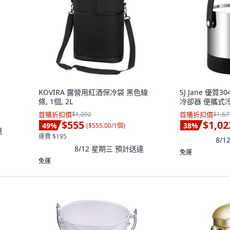
KOVIRA 露營用紅酒保冷袋 黑色線
SJ Jane 優
條, 1個, 2L
冷卻器 便攜式冷卻
首購折扣價
$1,092
首購折扣價
$1,67
$555
$1,02
49
%
38
%
(
$555.00/1個
)
達
運費 $195
8/
8/12 星期三
預計送達
免運
免運