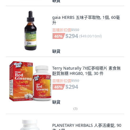
缺貨
gaia HERBS 五味子萃取物, 1個, 60毫
升
首購折扣價
$550
$294
46
%
(
$49.00/10ml
)
缺貨
Terry Naturally 7X紅蔘咀嚼片 素食無
麩質無糖 HRG80, 1個, 30 件
首購折扣價
$550
$294
46
%
缺貨
(
3
)
PLANETARY HERBALS 人蔘活膚錠, 90