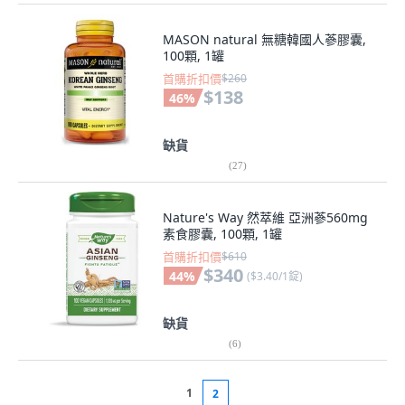
MASON natural 無糖韓國人蔘膠囊,
100顆, 1罐
首購折扣價
$260
$138
46
%
缺貨
(
27
)
Nature's Way 然萃維 亞洲蔘560mg
素食膠囊, 100顆, 1罐
首購折扣價
$610
$340
44
%
(
$3.40/1錠
)
缺貨
(
6
)
1
2