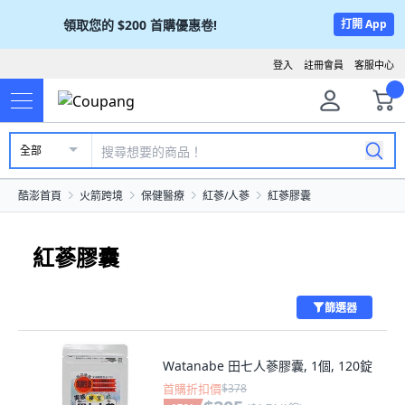
領取您的
$200
首購優惠卷!
打開 App
登入
註冊會員
客服中心
全部
酷澎首頁
火箭跨境
保健醫療
紅蔘/人蔘
紅蔘膠囊
紅蔘膠囊
篩選器
Watanabe 田七人蔘膠囊, 1個, 120錠
首購折扣價
$378