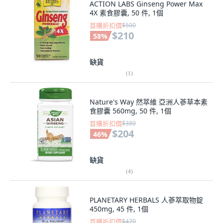
ACTION LABS Ginseng Power Max
4X 素食膠囊, 50 件, 1個
首購折扣價
$500
$210
58
%
缺貨
(
1
)
Nature's Way 然萃維 亞洲人蔘草本素
食膠囊 560mg, 50 件, 1個
首購折扣價
$380
$204
46
%
缺貨
(
4
)
PLANETARY HERBALS 人蔘萃取物錠
450mg, 45 件, 1個
首購折扣價
$470