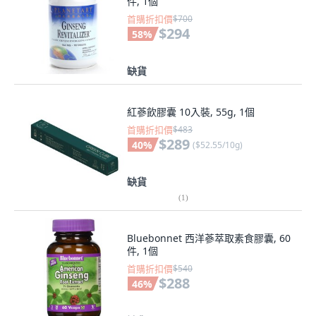
件, 1個
首購折扣價
$700
$294
58
%
缺貨
紅蔘飲膠囊 10入裝, 55g, 1個
首購折扣價
$483
$289
40
%
(
$52.55/10g
)
缺貨
(
1
)
Bluebonnet 西洋蔘萃取素食膠囊, 60
件, 1個
首購折扣價
$540
$288
46
%