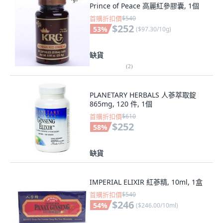
Prince of Peace 高麗紅參膠囊, 1個
首購折扣價
$540
$252
53
%
(
$97.30/10g
)
缺貨
(
2
)
PLANETARY HERBALS 人蔘萃取錠
865mg, 120 件, 1個
首購折扣價
$610
$252
58
%
缺貨
IMPERIAL ELIXIR 紅蔘精, 10ml, 1盒
首購折扣價
$540
$246
54
%
(
$246.00/10ml
)