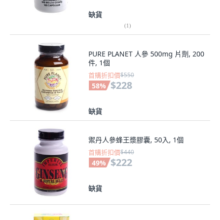
缺貨
(
1
)
PURE PLANET 人參 500mg 片劑, 200
件, 1個
首購折扣價
$550
$228
58
%
缺貨
禦丹人參蜂王漿膠囊, 50入, 1個
首購折扣價
$440
$222
49
%
缺貨