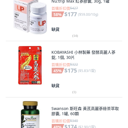
Nu:trip Max 紅蔘膠囊, 30g, 1罐
首購折扣價
$427
$177
58
%
(
$59.00/10g
)
缺貨
(
14
)
KOBAYASHI 小林製藥 發酵高麗人蔘
錠, 1個, 30片
首購折扣價
$322
$175
45
%
(
$5.83/1錠
)
缺貨
(
1
)
Swanson 斯旺森 黃芪高麗蔘綠茶萃取
膠囊, 1罐, 60顆
首購折扣價
$340
$174
48
%
(
$2.90/1錠
)