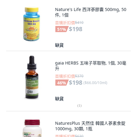
Nature's Life 西洋蔘膠囊 500mg, 50
件, 1個
首購折扣價
$410
$198
51
%
缺貨
gaia HERBS 五味子萃取物, 1個, 30毫
升
首購折扣價
$370
$198
46
%
(
$66.00/10ml
)
缺貨
(
1
)
NaturesPlus 天然佳 韓國人蔘素食錠
1000mg, 30顆, 1瓶
首購折扣價
$630