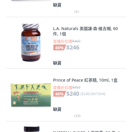
缺貨
(
1
)
L.A. Naturals 美國讓·森·維吉帽, 60
件, 1個
首購折扣價
$460
$246
46
%
缺貨
Prince of Peace 紅蔘精, 10ml, 1盒
首購折扣價
$450
$240
46
%
(
$240.00/10ml
)
缺貨
(
13
)