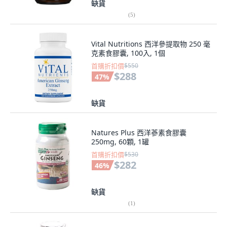
缺貨
(
5
)
Vital Nutritions 西洋參提取物 250 毫
克素食膠囊, 100入, 1個
首購折扣價
$550
$288
47
%
缺貨
Natures Plus 西洋蔘素食膠囊
250mg, 60顆, 1罐
首購折扣價
$530
$282
46
%
缺貨
(
1
)