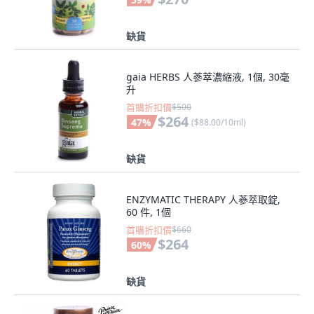
缺貨
gaia HERBS 人蔘萃濃縮液, 1個, 30毫
升
首購折扣價
$500
$264
47
%
(
$88.00/10ml
)
缺貨
ENZYMATIC THERAPY 人蔘萃取錠,
60 件, 1個
首購折扣價
$660
$264
60
%
缺貨