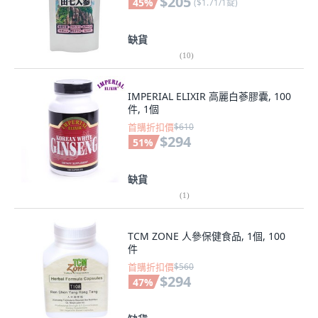
$205
45
%
(
$1.71/1錠
)
缺貨
(
10
)
IMPERIAL ELIXIR 高麗白蔘膠囊, 100
件, 1個
首購折扣價
$610
$294
51
%
缺貨
(
1
)
TCM ZONE 人參保健食品, 1個, 100
件
首購折扣價
$560
$294
47
%