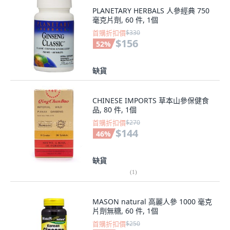
PLANETARY HERBALS 人參經典 750
毫克片劑, 60 件, 1個
首購折扣價
$330
$156
52
%
缺貨
CHINESE IMPORTS 草本山參保健食
品, 80 件, 1個
首購折扣價
$270
$144
46
%
缺貨
(
1
)
MASON natural 高麗人參 1000 毫克
片劑無糖, 60 件, 1個
首購折扣價
$250