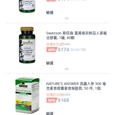
缺貨
(
2
)
Swanson 斯旺森 薑黃南非醉茄人蔘複
合膠囊, 1罐, 60顆
首購折扣價
$340
$174
48
%
(
$2.90/1錠
)
缺貨
(
6
)
NATURE'S ANSWER 高麗人參 500 毫
克素食膠囊素食無麩質, 50 件, 1個
首購折扣價
$390
$168
56
%
缺貨