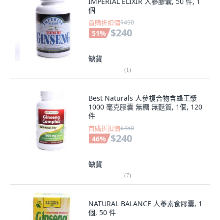
IMPERIAL ELIXIR 人蔘膠囊, 50 件, 1
個
首購折扣價
$490
$240
51
%
缺貨
(
1
)
Best Naturals 人參複合物含蜂王漿
1000 毫克膠囊 無糖 無麩質, 1個, 120
件
首購折扣價
$450
$240
46
%
缺貨
(
7
)
NATURAL BALANCE 人蔘素食膠囊, 1
個, 50 件