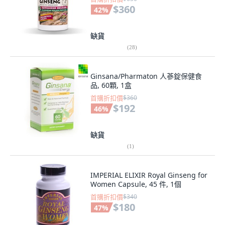
$360
42
%
缺貨
(
28
)
Ginsana/Pharmaton 人蔘錠保健食
品, 60顆, 1盒
首購折扣價
$360
$192
46
%
缺貨
(
1
)
IMPERIAL ELIXIR Royal Ginseng for
Women Capsule, 45 件, 1個
首購折扣價
$340
$180
47
%