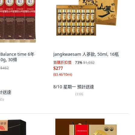
alance time 6年
Jangkwaesam 人蔘飲, 50ml, 16瓶
g, 30條
首購折扣價
73
%
$1,032
$462
$277
(
$3.46/10ml
)
8/10 星期一
預計送達
計送達
(
110
)
45
)