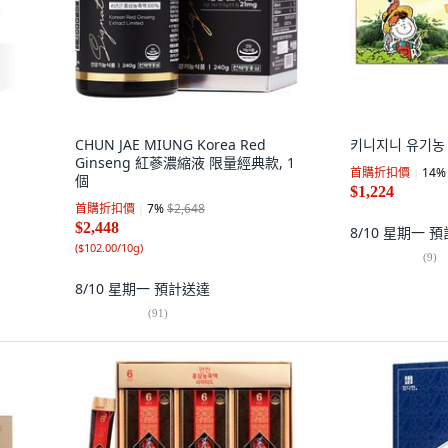
CHUN JAE MIUNG Korea Red
키니지니 유기농 
Ginseng 紅蔘濃縮液 限量經典款, 1
首購折扣價
14
%
個
$1,224
首購折扣價
7
%
$2,648
$2,448
8/10 星期一
預
(
$102.00/10g
)
(
9
)
8/10 星期一
預計送達
(
91
)