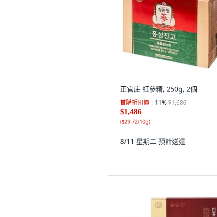
正官庄 紅參精, 250g, 2個
首購折扣價
11
%
$1,686
$1,486
(
$29.72/10g
)
8/11 星期二
預計送達