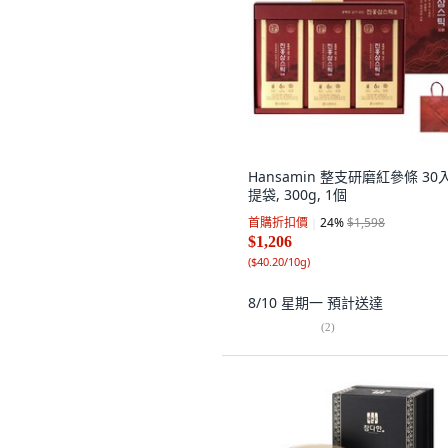
Hansamin 整支研磨紅參條 30入
提袋, 300g, 1個
首購折扣價
24
%
$1,598
$1,206
(
$40.20/10g
)
8/10 星期一
預計送達
(
2
)