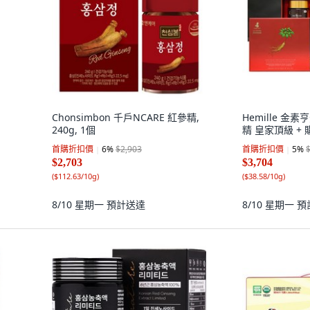
Chonsimbon 千戶NCARE 紅參精,
Hemille 金
240g, 1個
精 皇家頂級 + 購
首購折扣價
6
%
$2,903
首購折扣價
5
%
$2,703
$3,704
(
$112.63/10g
)
(
$38.58/10g
)
8/10 星期一
預計送達
8/10 星期一
預