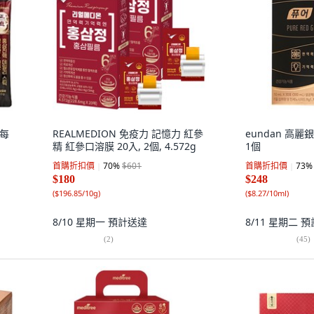
華每
REALMEDION 免疫力 記憶力 紅參
eundan 高麗銀
精 紅參口溶膜 20入, 2個, 4.572g
1個
首購折扣價
70
%
$601
首購折扣價
73
%
$180
$248
(
$196.85/10g
)
(
$8.27/10ml
)
8/10 星期一
預計送達
8/11 星期二
預
(
2
)
(
45
)