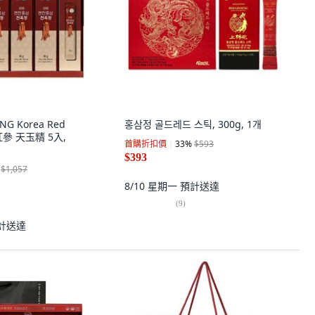
NG Korea Red
홍삼정 골드레드 스틱, 300g, 1개
紅參 天玉精 5入,
首購折扣價
33
%
$593
$393
$1,057
8/10 星期一
預計送達
(
9
)
計送達