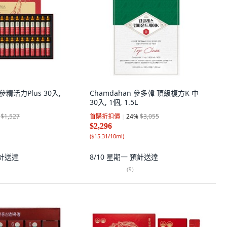
精活力Plus 30入,
Chamdahan 參多韓 頂級複方K 中
30入, 1個, 1.5L
$1,527
首購折扣價
24
%
$3,055
$2,296
(
$15.31/10ml
)
計送達
8/10 星期一
預計送達
(
9
)