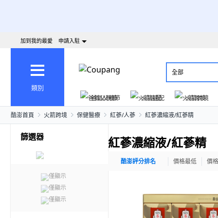
加到我的最愛
申請入駐
全部
類別
爸氣父親節
火箭速配
火箭跨境
酷澎首頁
火箭跨境
保健醫療
紅蔘/人蔘
紅蔘濃縮液/紅蔘精
篩選器
紅蔘濃縮液/紅蔘精
酷澎評分排名
價格最低
價
僅顯示
僅顯示
僅顯示