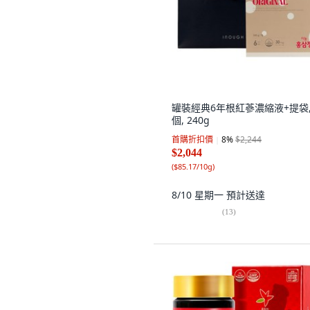
罐裝經典6年根紅蔘濃縮液+提袋,
個, 240g
首購折扣價
8
%
$2,244
$2,044
(
$85.17/10g
)
8/10 星期一
預計送達
(
13
)