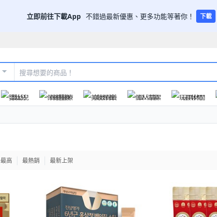
立即前往下載App
不錯過最新優惠、更多功能等著你！
下載
嬰幼兒
保健醫療
美妝保養
個人清潔
玩具休閒
格最高
最熱銷
最新上架