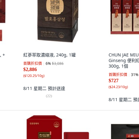
 +
紅蔘萃取濃縮液, 240g, 1罐
CHUN JAE MIU
Ginseng 便利
首購折扣價
6
%
$3,086
300g, 1個
$2,886
首購折扣價
31
%
(
$120.25/10g
)
$727
(
$24.23/10g
)
8/11 星期二
預計送達
(
22
)
8/11 星期二
預