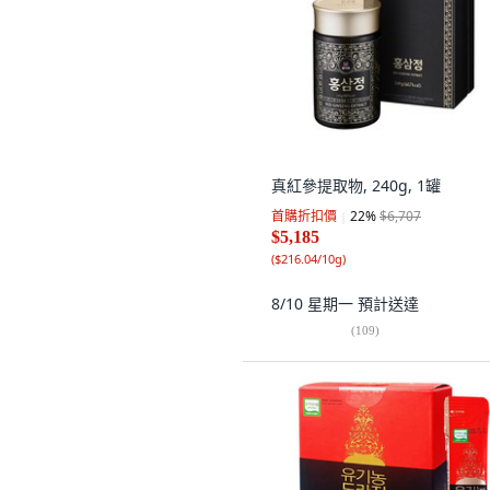
真紅參提取物, 240g, 1罐
首購折扣價
22
%
$6,707
$5,185
(
$216.04/10g
)
8/10 星期一
預計送達
(
109
)