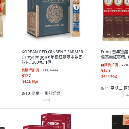
KOREAN RED GINSENG FARMER
Pnbg 豐年寶鑑 B
Gsmyeongga 6年根紅蔘基本款即
根高麗紅蔘精, 10
飲包, 300克, 1個
首購折扣價
72
%
首購折扣價
71
%
$444
$125
$127
(
$4.17/10g
)
(
$4.23/10g
)
8/11 星期二
預
8/10 星期一
預計送達
(
104
(
797
)