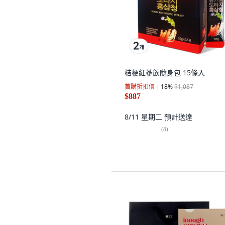
桔梗紅蔘飲隨身包 15條入
首購折扣價
18
%
$1,087
$887
8/11 星期二
預計送達
(
8
)