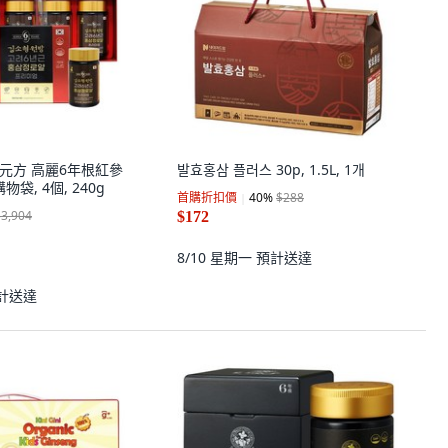
素亨元方 高麗6年根紅參
발효홍삼 플러스 30p, 1.5L, 1개
物袋, 4個, 240g
首購折扣價
40
%
$288
$3,904
$172
8/10 星期一
預計送達
計送達