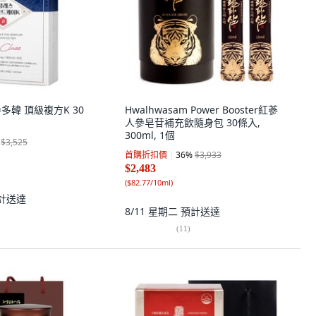
 參多韓 頂級複方K 30
Hwalhwasam Power Booster紅蔘
人參皂苷補充飲隨身包 30條入,
300ml, 1個
$3,525
首購折扣價
36
%
$3,933
$2,483
(
$82.77/10ml
)
計送達
8/11 星期二
預計送達
(
11
)