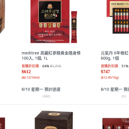
meditree 高麗紅蔘精黃金隨身條
元氣丹 6年根紅參
100入, 1個, 1L
600g, 1個
首購折扣價
64
%
$1,715
首購折扣價
51
%
$612
$747
(
$6.12/10ml
)
(
$12.45/10g
)
8/10 星期一
預計送達
8/10 星期一
預
(
342
)
(
1
)