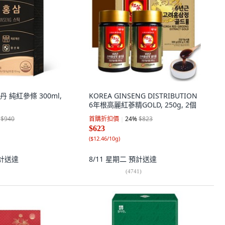
丹 純紅參條 300ml,
KOREA GINSENG DISTRIBUTION
6年根高麗紅蔘精GOLD, 250g, 2個
$940
首購折扣價
24
%
$823
$623
(
$12.46/10g
)
計送達
8/11 星期二
預計送達
(
4741
)