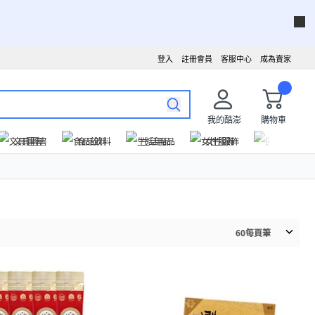
登入
註冊會員
客服中心
成為賣家
我的酷澎
購物車
文具圖書
食品飲料
生活用品
女性服飾
運動戶外
60
每頁筆