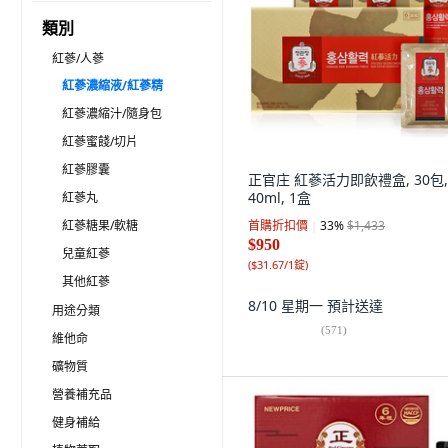
類別
紅蔘/人蔘
紅蔘濃縮液/紅蔘精
紅蔘濃縮汁/隨身包
紅蔘蜜餞/切片
紅蔘膠囊
正官庄 紅蔘活力即飲禮盒, 30包,
40ml, 1盒
紅蔘丸
紅蔘糖果/軟糖
首購折扣價
33
%
$1,433
$950
兒童紅蔘
(
$31.67/1錠
)
其他紅蔘
8/10 星期一
預計送達
用途分類
(
571
)
維他命
礦物質
營養補充品
健身補給