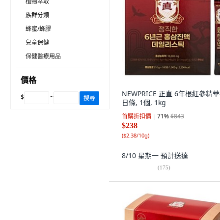
植物萃取
族群分類
蜂蜜/蜂膠
兒童保健
保健醫療用品
價格
NEWPRICE 正直 6年根紅參精
$
~
搜尋
日條, 1個, 1kg
首購折扣價
71
%
$843
$238
(
$2.38/10g
)
8/10 星期一
預計送達
(
175
)