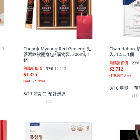
 1
CheonJeMyeong Red Ginseng 紅
Chamdahan
蔘濃縮飲隨身包+購物袋, 300ml, 1
入, 1.5L, 1個
組
首購折扣價
23
%
首購折扣價
37
%
$2,115
$2,712
$1,325
(
$18.08/10ml
)
(
$44.17/10ml
)
8/10 星期一
預
8/11 星期二
預計送達
(
14
)
(
53
)