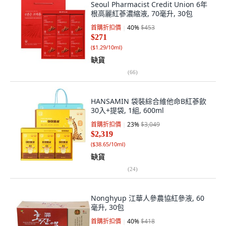
Seoul Pharmacist Credit Union 6年
根高麗紅蔘濃縮液, 70毫升, 30包
首購折扣價
40
%
$453
$271
(
$1.29/10ml
)
缺貨
(
66
)
HANSAMIN 袋裝綜合維他命B紅蔘飲
30入+提袋, 1組, 600ml
首購折扣價
23
%
$3,049
$2,319
(
$38.65/10ml
)
缺貨
(
24
)
Nonghyup 江華人參農協紅參液, 60
毫升, 30包
首購折扣價
40
%
$418