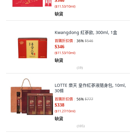
$346
(
$11.53/10ml
)
缺貨
Kwangdong 紅蔘飲, 300ml, 1盒
首購折扣價
36
%
$546
$346
(
$11.53/10ml
)
缺貨
(
19
)
LOTTE 樂天 皇作紅蔘液隨身包, 10ml,
30條
首購折扣價
56
%
$777
$338
(
$11.27/10ml
)
缺貨
(
105
)