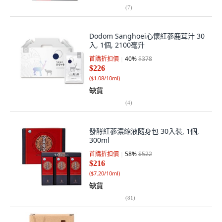
(
7
)
Dodom Sanghoei心懷紅蔘鹿茸汁 30
入, 1個, 2100毫升
首購折扣價
40
%
$378
$226
(
$1.08/10ml
)
缺貨
(
4
)
發酵紅蔘濃縮液隨身包 30入裝, 1個,
300ml
首購折扣價
58
%
$522
$216
(
$7.20/10ml
)
缺貨
(
81
)