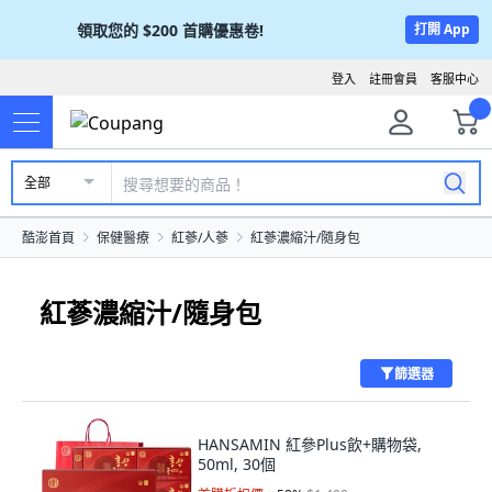
領取您的
$200
首購優惠卷!
打開 App
登入
註冊會員
客服中心
全部
酷澎首頁
保健醫療
紅蔘/人蔘
紅蔘濃縮汁/隨身包
紅蔘濃縮汁/隨身包
篩選器
HANSAMIN 紅參Plus飲+購物袋,
50ml, 30個