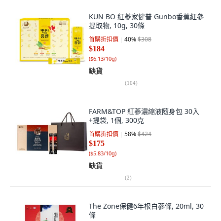
KUN BO 紅蔘家健普 Gunbo香蕉紅參
提取物, 10g, 30條
首購折扣價
40
%
$308
$184
(
$6.13/10g
)
缺貨
(
104
)
FARM&TOP 紅蔘濃縮液隨身包 30入
+提袋, 1個, 300克
首購折扣價
58
%
$424
$175
(
$5.83/10g
)
缺貨
(
2
)
The Zone保健6年根白蔘條, 20ml, 30
條