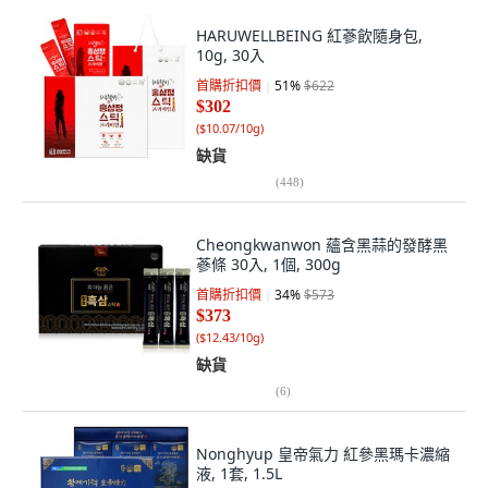
HARUWELLBEING 紅蔘飲隨身包,
10g, 30入
首購折扣價
51
%
$622
$302
(
$10.07/10g
)
缺貨
(
448
)
Cheongkwanwon 蘊含黑蒜的發酵黑
蔘條 30入, 1個, 300g
首購折扣價
34
%
$573
$373
(
$12.43/10g
)
缺貨
(
6
)
Nonghyup 皇帝氣力 紅參黑瑪卡濃縮
液, 1套, 1.5L