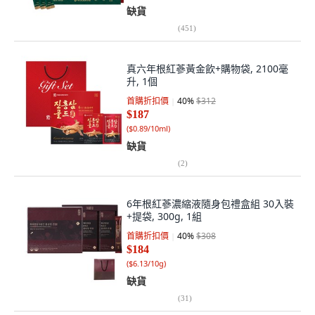
缺貨
(
451
)
真六年根紅蔘黃金飲+購物袋, 2100毫
升, 1個
首購折扣價
40
%
$312
$187
(
$0.89/10ml
)
缺貨
(
2
)
6年根紅蔘濃縮液隨身包禮盒組 30入裝
+提袋, 300g, 1組
首購折扣價
40
%
$308
$184
(
$6.13/10g
)
缺貨
(
31
)