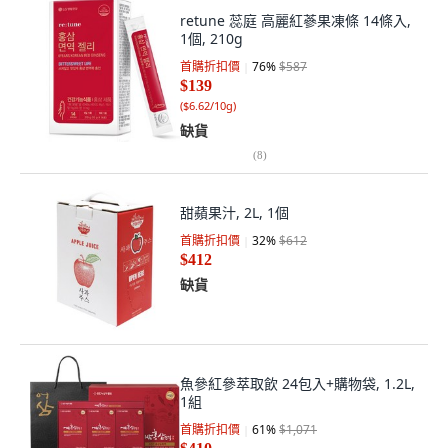
retune 蕊庭 高麗紅蔘果凍條 14條入,
1個, 210g
首購折扣價
76
%
$587
$139
(
$6.62/10g
)
缺貨
(
8
)
甜蘋果汁, 2L, 1個
首購折扣價
32
%
$612
$412
缺貨
魚參紅參萃取飲 24包入+購物袋, 1.2L,
1組
首購折扣價
61
%
$1,071