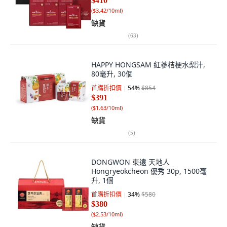
$410
(
$3.42/10ml
)
缺貨
(
63
)
HAPPY HONGSAM 紅蔘桔梗水梨汁,
80毫升, 30個
首購折扣價
54
%
$854
$391
(
$1.63/10ml
)
缺貨
(
5
)
DONGWON 東遠 天地人
Hongryeokcheon 優秀 30p, 1500毫
升, 1個
首購折扣價
34
%
$580
$380
(
$2.53/10ml
)
缺貨