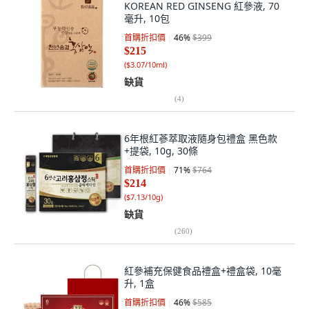
KOREAN RED GINSENG 紅參液, 70
毫升, 10包
首購折扣價
46
%
$399
$215
(
$3.07/10ml
)
缺貨
(
4
)
6年根紅蔘萃取液隨身包禮盒 黑色款
+提袋, 10g, 30條
首購折扣價
71
%
$764
$214
(
$7.13/10g
)
缺貨
(
260
)
紅參補充保健食品禮盒+禮盒袋, 10毫
升, 1盒
首購折扣價
46
%
$585