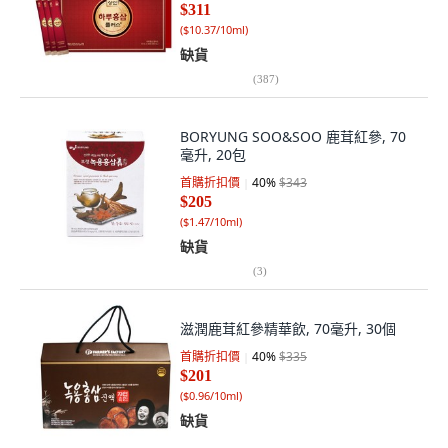
$311
(
$10.37/10ml
)
缺貨
(
387
)
BORYUNG SOO&SOO 鹿茸紅參, 70
毫升, 20包
首購折扣價
40
%
$343
$205
(
$1.47/10ml
)
缺貨
(
3
)
滋潤鹿茸紅參精華飲, 70毫升, 30個
首購折扣價
40
%
$335
$201
(
$0.96/10ml
)
缺貨