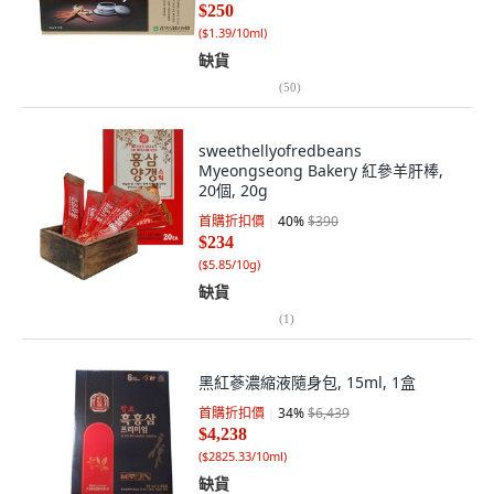
$250
(
$1.39/10ml
)
缺貨
(
50
)
sweethellyofredbeans
Myeongseong Bakery 紅參羊肝棒,
20個, 20g
首購折扣價
40
%
$390
$234
(
$5.85/10g
)
缺貨
(
1
)
黑紅蔘濃縮液隨身包, 15ml, 1盒
首購折扣價
34
%
$6,439
$4,238
(
$2825.33/10ml
)
缺貨