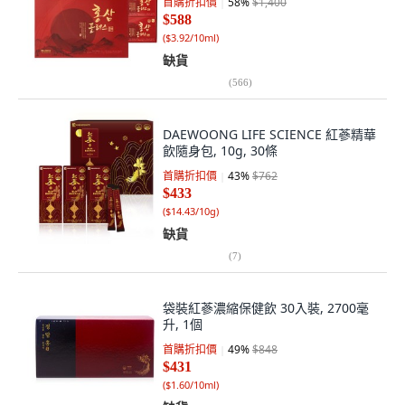
首購折扣價
58
%
$1,400
$588
(
$3.92/10ml
)
缺貨
(
566
)
DAEWOONG LIFE SCIENCE 紅蔘精華
飲隨身包, 10g, 30條
首購折扣價
43
%
$762
$433
(
$14.43/10g
)
缺貨
(
7
)
袋裝紅蔘濃縮保健飲 30入裝, 2700毫
升, 1個
首購折扣價
49
%
$848
$431
(
$1.60/10ml
)