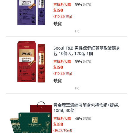
首購折扣價
59
%
$470
$190
(
$15.83/10g
)
缺貨
(
1
)
Seoul F&B 男性保健紅蔘萃取液隨身
包 10條入, 120g, 1個
首購折扣價
59
%
$470
$190
(
$15.83/10g
)
缺貨
(
5
)
黃金鹿茸濃縮液隨身包禮盒組+提袋,
10ml, 30條
首購折扣價
46
%
$350
$188
(
$6.27/10ml
)