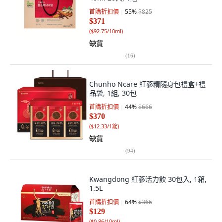
首購折扣價
55
%
$825
$371
(
$92.75/10ml
)
缺貨
(
16
)
Chunho Ncare 紅蔘精隨身包禮盒+禮
品袋, 1組, 30包
首購折扣價
44
%
$666
$370
(
$12.33/1錠
)
缺貨
(
94
)
Kwangdong 紅蔘活力飲 30包入, 1箱,
1.5L
首購折扣價
64
%
$366
$129
(
$0.86/10ml
)