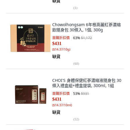
缺貨
(
1
)
Chowolhongsam 6年根高麗紅蔘濃縮
飲隨身包 30條入, 1個, 300g
首購折扣價
63
%
$1,172
$431
(
$14.37/10g
)
缺貨
(
60
)
CHOI'S 身體保健紅蔘濃縮液隨身包 30
條入禮盒組+禮盒提袋, 300ml, 1組
首購折扣價
53
%
$931
$431
(
$14.37/10ml
)
缺貨
(
52
)