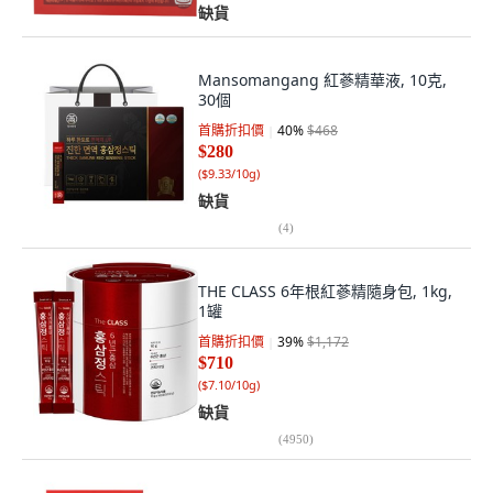
缺貨
Mansomangang 紅蔘精華液, 10克,
30個
首購折扣價
40
%
$468
$280
(
$9.33/10g
)
缺貨
(
4
)
THE CLASS 6年根紅蔘精隨身包, 1kg,
1罐
首購折扣價
39
%
$1,172
$710
(
$7.10/10g
)
缺貨
(
4950
)