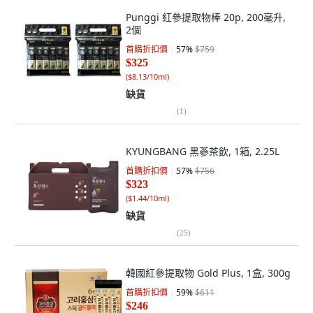
Punggi 紅參提取物棒 20p, 200毫升,
2個
首購折扣價
57
%
$759
$325
(
$8.13/10ml
)
缺貨
(
1
)
KYUNGBANG 黑蔘茶飲, 1箱, 2.25L
首購折扣價
57
%
$756
$323
(
$1.44/10ml
)
缺貨
(
25
)
韓國紅參提取物 Gold Plus, 1盒, 300g
首購折扣價
59
%
$611
$246