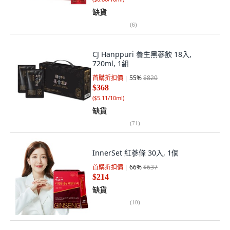
缺貨
(
6
)
CJ Hanppuri 養生黑蔘飲 18入,
720ml, 1組
首購折扣價
55
%
$820
$368
(
$5.11/10ml
)
缺貨
(
71
)
InnerSet 紅蔘條 30入, 1個
首購折扣價
66
%
$637
$214
缺貨
(
10
)