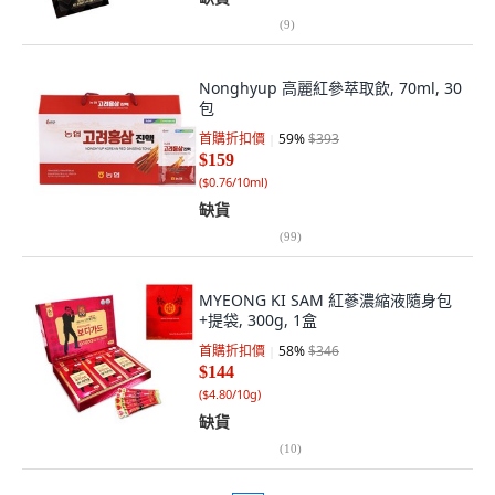
(
9
)
Nonghyup 高麗紅參萃取飲, 70ml, 30
包
首購折扣價
59
%
$393
$159
(
$0.76/10ml
)
缺貨
(
99
)
MYEONG KI SAM 紅蔘濃縮液隨身包
+提袋, 300g, 1盒
首購折扣價
58
%
$346
$144
(
$4.80/10g
)
缺貨
(
10
)