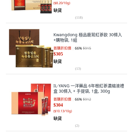
(
$8.20/10g
)
缺貨
(
118
)
Kwangdong 極品鹿茸紅蔘飲 30條入
+購物袋, 1組
首購折扣價
66
%
$915
$305
缺貨
(
13
)
IL-YANG 一洋藥品 6年根紅蔘濃縮液禮
盒 30條入 + 手提袋, 1盒, 300g
首購折扣價
66
%
$912
$304
(
$10.13/10g
)
缺貨
(
2
)