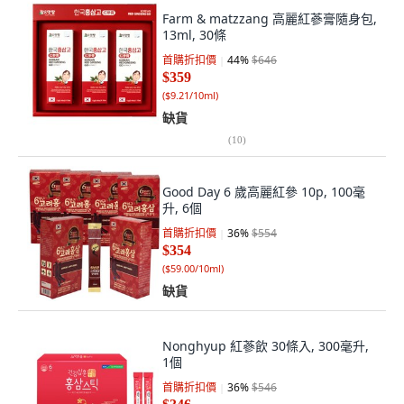
Farm & matzzang 高麗紅蔘膏隨身包,
13ml, 30條
首購折扣價
44
%
$646
$359
(
$9.21/10ml
)
缺貨
(
10
)
Good Day 6 歲高麗紅參 10p, 100毫
升, 6個
首購折扣價
36
%
$554
$354
(
$59.00/10ml
)
缺貨
Nonghyup 紅蔘飲 30條入, 300毫升,
1個
首購折扣價
36
%
$546