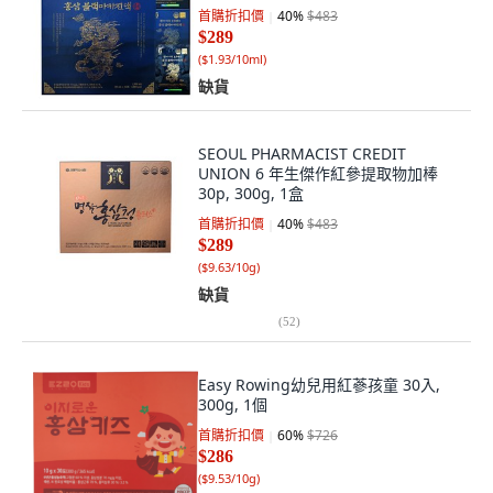
首購折扣價
40
%
$483
$289
(
$1.93/10ml
)
缺貨
SEOUL PHARMACIST CREDIT
UNION 6 年生傑作紅參提取物加棒
30p, 300g, 1盒
首購折扣價
40
%
$483
$289
(
$9.63/10g
)
缺貨
(
52
)
Easy Rowing幼兒用紅蔘孩童 30入,
300g, 1個
首購折扣價
60
%
$726
$286
(
$9.53/10g
)