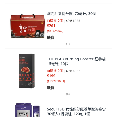
滋潤紅參精華飲, 70毫升, 30個
首購折扣價
40
%
$335
$201
(
$0.96/10ml
)
缺貨
(
1
)
THE BLAB Burning Booster 紅參袋,
15毫升, 10個
首購折扣價
40
%
$333
$199
(
$13.27/10ml
)
缺貨
(
6
)
Seoul F&B 女性保健紅蔘萃取液禮盒
30條入+提袋組, 120g, 1個