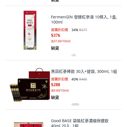
FermenGIN 發酵紅參液 10條入, 1盒,
100ml
首購折扣價
34
%
$577
$376
(
$37.60/10ml
)
缺貨
(
4
)
黑蒜紅蔘棒飲 30入+提袋, 300ml, 1組
首購折扣價
40
%
$480
$288
(
$9.60/10ml
)
缺貨
(
688
)
Good BASE 袋裝紅蔘濃縮保健飲
40ml 20入, 1組