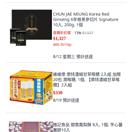
CHUN JAE MIUNG Korea Red
Ginseng 6年根黑參切片 Signature
10入, 200g, 1個
首購折扣價
13
%
$1,527
$1,327
(
$66.35/10g
)
8/12 星期三
預計送達
維維樂 樂特濃縮甘草喉糖 2入組 加贈
20包 潤喉糖, 1個, 【樂特濃縮甘草喉
糖】2入組
$330
8/19
預計送達
雅記食品 御賞鳳梨酥 8入, 1個, 芋心蕃
薯餅10入