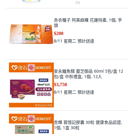
(
1
)
赤衣種子 阿美麻糬 花蓮特產, 1個, 芋
頭
$200
8/11 星期二
預計送達
安永鱸魚精 靈芝御品 60ml 5包/盒 12
包/盒 中秋禮盒, 1個, 12入
$3,750
8/11 星期二
預計送達
杏輝 蓉憶記膠囊 30粒 健康食品認證,
1個, 1盒 30粒