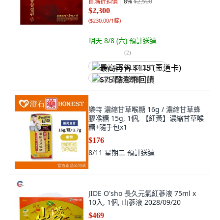
首購折扣價
8
%
$2,500
$2,300
(
$230.00/1錠
)
明天 8/8 (六)
預計送達
(
2
)
最高再省 $115 (王道卡)
$75 酷澎幣回饋
樂特 濃縮甘草喉糖 16g / 濃縮甘草蜂
膠喉糖 15g, 1個, 【紅黃】濃縮甘草喉
糖+隨手包x1
$176
8/11 星期二
預計送達
JIDE O'sho 長久元氣紅蔘液 75ml x
10入, 1個, 山蔘液 2028/09/20
$469