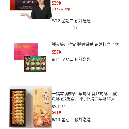
$398
(
$13.27/10g
)
8/12 星期三
預計送達
(
2
)
豐素雙月禮盒 豐興餅鋪 花蓮特產, 1個
$570
8/11 星期二
預計送達
一福堂 鳳梨酥 草莓酥 蔓越莓酥 哈蜜
瓜酥 (蛋奶素), 1個, 招牌鳳梨酥10入
8
%
$450
$410
8/13 星期四
預計送達