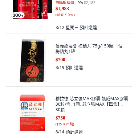
首購折扣價
9
%
$2,183
$1,983
(
$6.61/10ml
)
8/12 星期三
預計送達
信義鄉農會 梅精丸 75g/150顆, 1個,
梅精丸1罐
$700
8/19
預計送達
穆拉德 芯立強MAX膠囊 護威MAX膠囊
30粒/盒, 1個, 芯立強MAX【單盒】,
30顆
$750
(
$25.00/1錠
)
8/14
預計送達