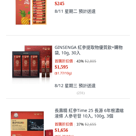
$245
8/11 星期二
預計送達
GINSENGA 紅參提取物優質飲+購物
袋, 10g, 30入
首購折扣價
43
%
$2,805
$1,595
(
$1.77/10g
)
8/12 星期三
預計送達
(
231
)
長壽精 紅參Time 25 長源 6年根濃縮
液條 人參皂苷 10入, 100g, 3個
首購折扣價
37
%
$2,655
$1,656