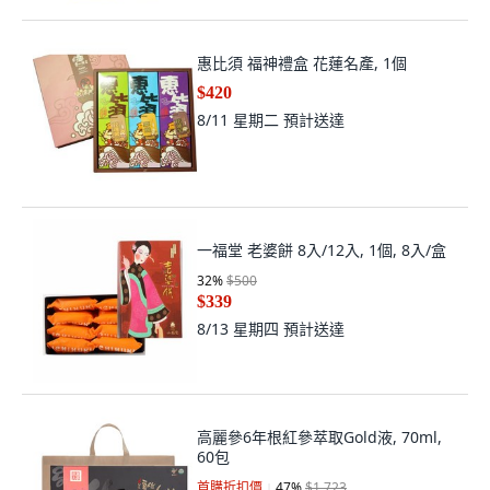
惠比須 福神禮盒 花蓮名產, 1個
$420
8/11 星期二
預計送達
一福堂 老婆餅 8入/12入, 1個, 8入/盒
32
%
$500
$339
8/13 星期四
預計送達
高麗參6年根紅參萃取Gold液, 70ml,
60包
首購折扣價
47
%
$1,723