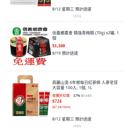
8/12 星期三
預計送達
(
125
)
信義鄉農會 精強青梅精 (70g) x2罐, 1
個
$1,160
8/19
預計送達
高麗山清 6年根每日紅蔘條 人蔘皂苷
大容量 100入, 1個, 1L
首購折扣價
37
%
$1,151
$724
(
$7.24/10ml
)
8/12 星期三
預計送達
(
163
)