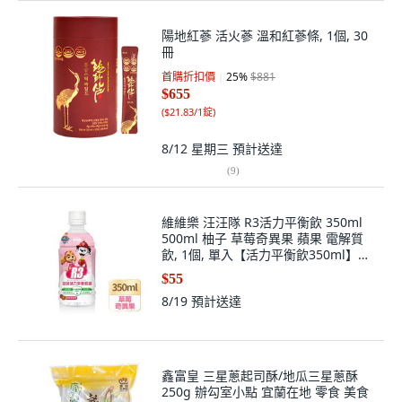
陽地紅蔘 活火蔘 溫和紅蔘條, 1個, 30
冊
首購折扣價
25
%
$881
$655
(
$21.83/1錠
)
8/12 星期三
預計送達
(
9
)
維維樂 汪汪隊 R3活力平衡飲 350ml
500ml 柚子 草莓奇異果 蘋果 電解質
飲, 1個, 單入【活力平衡飲350ml】草
莓奇異果
$55
8/19
預計送達
鑫富皇 三星蔥起司酥/地瓜三星蔥酥
250g 辦勾室小點 宜蘭在地 零食 美食