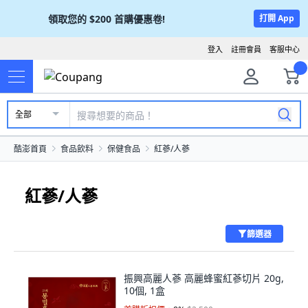
領取您的
$200
首購優惠卷!
打開 App
登入
註冊會員
客服中心
全部
酷澎首頁
食品飲料
保健食品
紅蔘/人蔘
紅蔘/人蔘
篩選器
振興高麗人蔘 高麗蜂蜜紅蔘切片 20g,
10個, 1盒