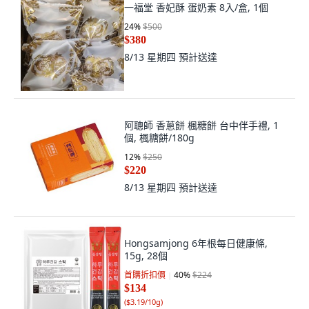
一福堂 香妃酥 蛋奶素 8入/盒, 1個
24
%
$500
$380
8/13 星期四
預計送達
阿聰師 香蔥餅 楓糖餅 台中伴手禮, 1
個, 楓糖餅/180g
12
%
$250
$220
8/13 星期四
預計送達
Hongsamjong 6年根每日健康條,
15g, 28個
首購折扣價
40
%
$224
$134
(
$3.19/10g
)