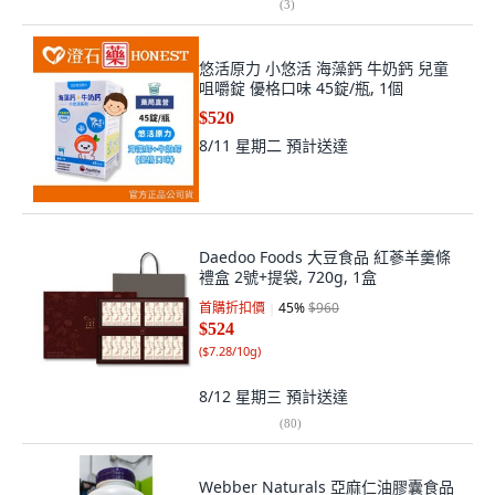
(
3
)
悠活原力 小悠活 海藻鈣 牛奶鈣 兒童
咀嚼錠 優格口味 45錠/瓶, 1個
$520
8/11 星期二
預計送達
Daedoo Foods 大豆食品 紅蔘羊羹條
禮盒 2號+提袋, 720g, 1盒
首購折扣價
45
%
$960
$524
(
$7.28/10g
)
8/12 星期三
預計送達
(
80
)
Webber Naturals 亞麻仁油膠囊食品