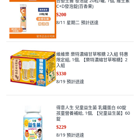
台塑生醫 發泡錠 20粒/罐, 1個, 維生素
C+D發泡錠(百香果)
$200
8/11 星期二
預計送達
維維樂 樂特濃縮甘草喉糖 2入組 特惠
限定組, 1個, 【樂特濃縮甘草喉糖】2
入組
$330
8/19
預計送達
得意人生 兒童益生菌 乳鐵蛋白 60錠
孩童營養補給, 1個, 【兒童益生菌】60
錠
$229
8/19
預計送達