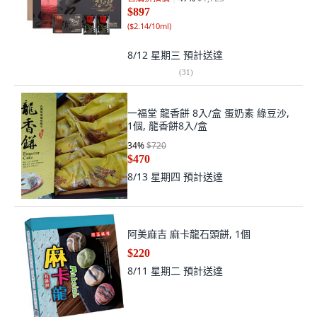
$897
(
$2.14/10ml
)
8/12 星期三
預計送達
(
31
)
一福堂 龍香餅 8入/盒 蛋奶素 綠豆沙,
1個, 龍香餅8入/盒
34
%
$720
$470
8/13 星期四
預計送達
阿美麻吉 麻卡龍石頭餅, 1個
$220
8/11 星期二
預計送達