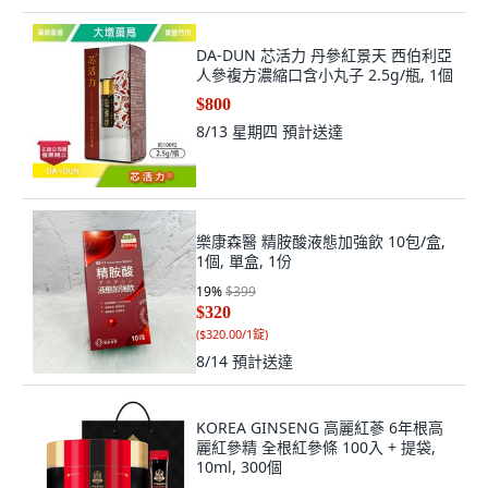
DA-DUN 芯活力 丹參紅景天 西伯利亞
人參複方濃縮口含小丸子 2.5g/瓶, 1個
$800
8/13 星期四
預計送達
樂康森醫 精胺酸液態加強飲 10包/盒,
1個, 單盒, 1份
19
%
$399
$320
(
$320.00/1錠
)
8/14
預計送達
KOREA GINSENG 高麗紅蔘 6年根高
麗紅參精 全根紅參條 100入 + 提袋,
10ml, 300個