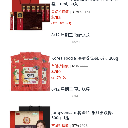
袋, 10ml, 30入
首購折扣價
31
%
$1,151
$783
(
$26.10/10ml
)
8/12 星期三
預計送達
(
528
)
Korea Food 紅蔘覆盆莓糖, 6包, 200g
首購折扣價
61
%
$517
$200
(
$1.67/10g
)
8/12 星期三
預計送達
(
26
)
Jungwonsam 韓國6年根紅蔘液條,
300g, 1組
首購折扣價
57
%
$928