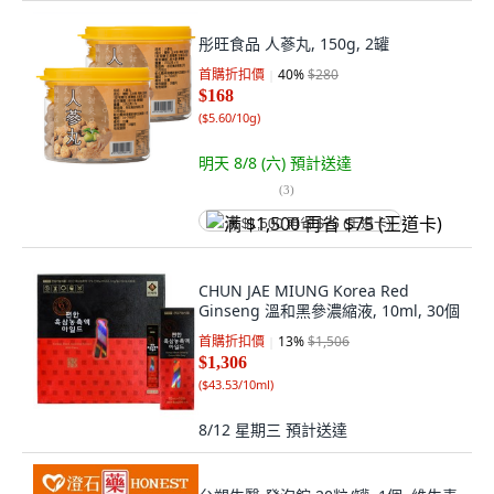
彤旺食品 人蔘丸, 150g, 2罐
首購折扣價
40
%
$280
$168
(
$5.60/10g
)
明天 8/8 (六)
預計送達
(
3
)
满 $1,500 再省 $75 (王道卡)
CHUN JAE MIUNG Korea Red
Ginseng 溫和黑參濃縮液, 10ml, 30個
首購折扣價
13
%
$1,506
$1,306
(
$43.53/10ml
)
8/12 星期三
預計送達