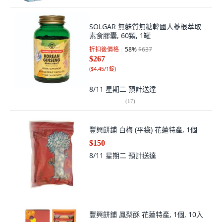
SOLGAR 無麩質無糖韓國人蔘根萃取
素食膠囊, 60顆, 1罐
折扣後價格
58
%
$637
$267
(
$4.45/1錠
)
8/11 星期二
預計送達
(
17
)
豐興餅鋪 白梅 (平袋) 花蓮特產, 1個
$150
8/11 星期二
預計送達
豐興餅鋪 鳳梨酥 花蓮特產, 1個, 10入