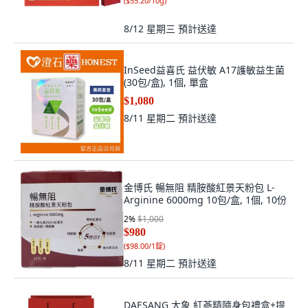
(
$55.20/10g
)
8/12 星期三
預計送達
InSeed益喜氏 益伏敏 A17護敏益生菌
(30包/盒), 1個, 單盒
$1,080
8/11 星期二
預計送達
金博氏 暢無阻 精胺酸紅景天粉包 L-
Arginine 6000mg 10包/盒, 1個, 10份
2
%
$1,000
$980
(
$98.00/1錠
)
8/11 星期二
預計送達
DAESANG 大象 紅蔘精隨身包禮盒+提