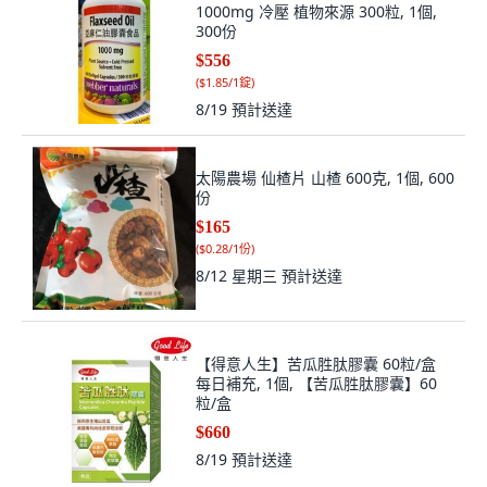
1000mg 冷壓 植物來源 300粒, 1個,
300份
$556
(
$1.85/1錠
)
8/19
預計送達
太陽農場 仙楂片 山楂 600克, 1個, 600
份
$165
(
$0.28/1份
)
8/12 星期三
預計送達
【得意人生】苦瓜胜肽膠囊 60粒/盒
每日補充, 1個, 【苦瓜胜肽膠囊】60
粒/盒
$660
8/19
預計送達