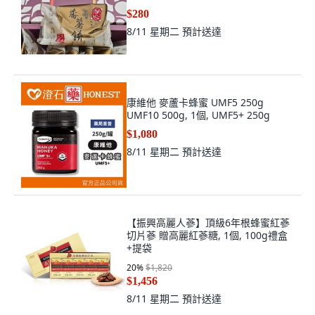
$280
8/11 星期二
預計送達
康維他 麥蘆卡蜂蜜 UMF5 250g
UMF10 500g, 1個, UMF5+ 250g
$1,080
8/11 星期二
預計送達
【振興高麗人蔘】頂級6年根蜂蜜紅蔘
切片蔘 贈高麗紅蔘糖, 1個, 100g禮盒
+提袋
20
%
$1,820
$1,456
8/11 星期二
預計送達