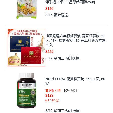
伴手禮, 1個, 三星蔥起司酥250g
$140
8/15
預計送達
韓國嚴選六年根紅蔘液 鹿茸紅蔘飲 30
入, 1個, 禮盒版)6年根_鹿茸紅蔘液禮盒
30入
$559
8/12 星期三
預計送達
Nutri D-DAY 優質松葉錠 36g, 1個, 60
錠
首購折扣價
80
%
$653
$129
(
$2.15/1份
)
8/12 星期三
預計送達