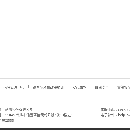
信任管理中心
顧客隱私權政策通知
安心購物
資訊安全
資訊安
稱：酷澎股份有限公司
客服中心：0809-088-
：11049 台北市信義區信義路五段7號13樓之1
電子郵件：help_tw
002999