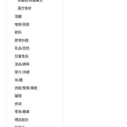
保健粉/保健藥丸
漢方食材
泡麵
咖啡/茶飲
飲料
即食料理
乳品/豆奶
兒童食品
油品/調味
麥片/沖調
米/麵
肉乾/堅果/果乾
罐頭
烘培
零食/糖果
禮品組合