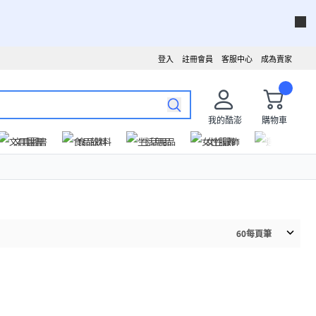
登入
註冊會員
客服中心
成為賣家
我的酷澎
購物車
文具圖書
食品飲料
生活用品
女性服飾
運動戶外
60
每頁筆