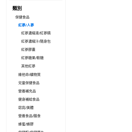
類別
保健食品
紅蔘/人蔘
紅蔘濃縮液/紅蔘精
紅蔘濃縮汁/隨身包
紅蔘膠囊
紅蔘糖果/軟糖
其他紅蔘
維他命/礦物質
兒童保健食品
營養補充品
健身補給食品
窈窕/美體
營養食品/膳食
蜂蜜/蜂膠