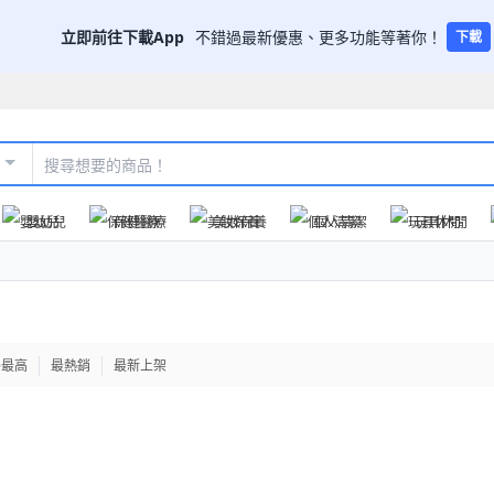
立即前往下載App
不錯過最新優惠、更多功能等著你！
下載
嬰幼兒
保健醫療
美妝保養
個人清潔
玩具休閒
格最高
最熱銷
最新上架