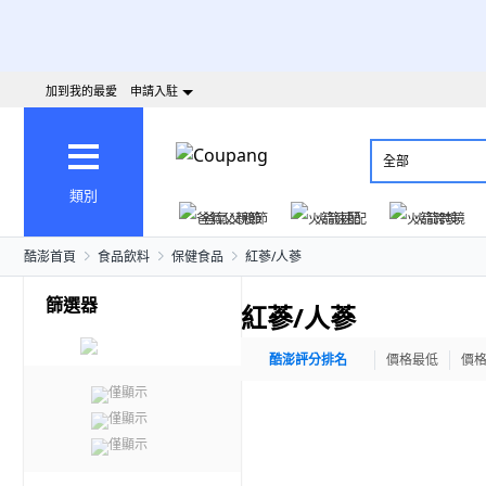
加到我的最愛
申請入駐
全部
類別
爸氣父親節
火箭速配
火箭跨境
酷澎首頁
食品飲料
保健食品
紅蔘/人蔘
篩選器
紅蔘/人蔘
酷澎評分排名
價格最低
價
僅顯示
僅顯示
僅顯示