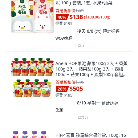
泥 100g 套裝, 1套, 水果+蔬菜
首購折扣價
$231
$138
40
%
(
$138.00/100g
)
運費 $195
後天 8/8 (六)
預計送達
WOW免運
(
21
)
Anela HOP果泥 蘋果100g 2入 + 香蕉
100g 2入 + 蘋果梨100g 2入 + 西梅
100g + 芒果100g + 鳳梨100g 套組,
綜合口味(蘋果/香蕉/蘋果梨/新鮮西梅/
首購折扣價
$705
蘋果芒果/鳳梨), 1套
$505
28
%
運費 $195
8/10 星期一
預計送達
免運
(
2712
)
HiPP 喜寶 孩童綜合果汁飲, 100g, 16