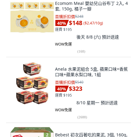
Ecomom Meal 嬰幼兒山谷布丁 2入, 4
套, 150g, 橘子一瓣
首購折扣價
$248
$148
40
%
(
$2.47/10g
)
運費 $195
後天 8/8 (六)
預計送達
WOW免運
(
168
)
Anela 水果泥組合 5盒, 蘋果口味+香蕉
口味+蘋果水梨口味, 1組
首購折扣價
$540
$323
40
%
運費 $195
8/10 星期一
預計送達
WOW免運
(
2688
)
Bebest 初次舀著吃的果泥, 3個, 160g,