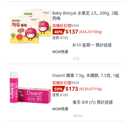
Baby Bonjuk 水果泥 2入, 200g, 2個,
西梅
首購折扣價
$258
$137
46
%
(
$34.25/100g
)
運費 $195
8/10 星期一
預計送達
WOW免運
(
71
)
Osanit 糖果 7.5g, 木糖醇, 7.5克, 1組
首購折扣價
$424
$173
59
%
(
$230.67/10g
)
運費 $195
後天 8/8 (六)
預計送達
WOW免運
(
8191
)