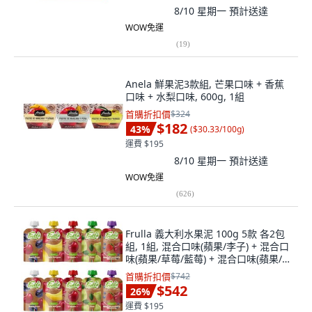
8/10 星期一
預計送達
WOW免運
(
19
)
Anela 鮮果泥3款組, 芒果口味 + 香蕉
口味 + 水梨口味, 600g, 1組
首購折扣價
$324
$182
43
%
(
$30.33/100g
)
運費 $195
8/10 星期一
預計送達
WOW免運
(
626
)
Frulla 義大利水果泥 100g 5款 各2包
組, 1組, 混合口味(蘋果/李子) + 混合口
味(蘋果/草莓/藍莓) + 混合口味(蘋果/
香蕉) + 蘋果口味 + 梨子口味
首購折扣價
$742
$542
26
%
運費 $195