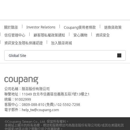
Investor Relations
關於酷澎
Coupang使用者條款
退換貨政策
信任管理中心
顧客隱私權政策通知
安心購物
資訊安全
資訊安全及隱私保護認證
加入酷澎商城
Global Site
公司名稱：酷澎股份有限公司
聯繫地址：11049 台北市信義區信義路五段7號13樓之1
統編：91002999
客服中心：0809-088-810 (免費) / 02-5592-7298
電子郵件：help_tw@coupang.com
©Coupang Taiwan Co., Ltd. 保留所有權利。
本網站上顯示的所有商標、標誌和服務標誌均為酷澎股份有限公司和/或其在美國和其
他國家/地區註冊之關聯公司之所屬財產。