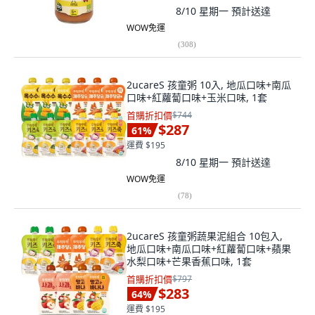
8/10 星期一
預計送達
WOW免運
(
308
)
2ucareS 孩童粥 10入, 地瓜口味+南瓜
口味+紅蘿蔔口味+玉米口味, 1套
首購折扣價
$744
$287
61
%
運費 $195
8/10 星期一
預計送達
WOW免運
(
78
)
2ucareS 孩童粥蔬果泥組合 10包入,
地瓜口味+南瓜口味+紅蘿蔔口味+蘋果
水梨口味+芒果香蕉口味, 1套
首購折扣價
$797
$283
64
%
運費 $195