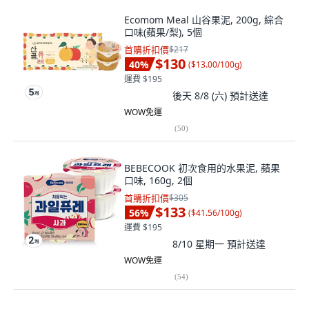
Ecomom Meal 山谷果泥, 200g, 綜合
口味(蘋果/梨), 5個
首購折扣價
$217
$130
40
%
(
$13.00/100g
)
運費 $195
後天 8/8 (六)
預計送達
WOW免運
(
50
)
BEBECOOK 初次食用的水果泥, 蘋果
口味, 160g, 2個
首購折扣價
$305
$133
56
%
(
$41.56/100g
)
運費 $195
8/10 星期一
預計送達
WOW免運
(
54
)