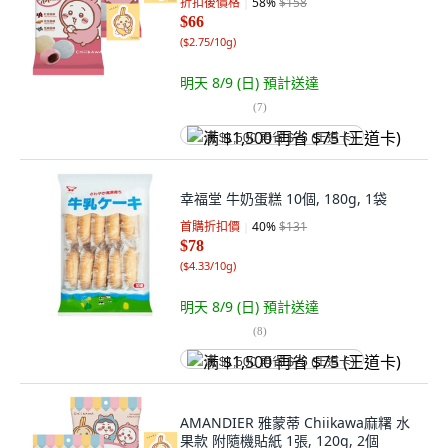
折扣後價格
58
%
$158
$66
(
$2.75/10g
)
明天 8/9 (日)
預計送達
(
7
)
满 $1,500 再省 $75 (王道卡)
幸福堂 牛奶蛋糕 10個, 180g, 1袋
首購折扣價
40
%
$131
$78
(
$4.33/10g
)
明天 8/9 (日)
預計送達
(
8
)
满 $1,500 再省 $75 (王道卡)
AMANDIER 雅蒙蒂 Chiikawa麻糬 水
果款 附隨機貼紙 1張, 120g, 2個