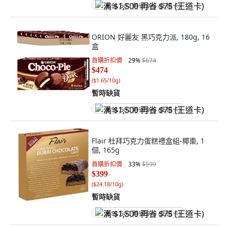
满 $1,500 再省 $75 (王道卡)
ORION 好麗友 黑巧克力派, 180g, 16
盒
首購折扣價
29
%
$674
$474
(
$1.65/10g
)
暫時缺貨
满 $1,500 再省 $75 (王道卡)
Flair 杜拜巧克力蛋糕禮盒組-椰棗, 1
個, 165g
首購折扣價
33
%
$599
$399
(
$24.18/10g
)
暫時缺貨
满 $1,500 再省 $75 (王道卡)