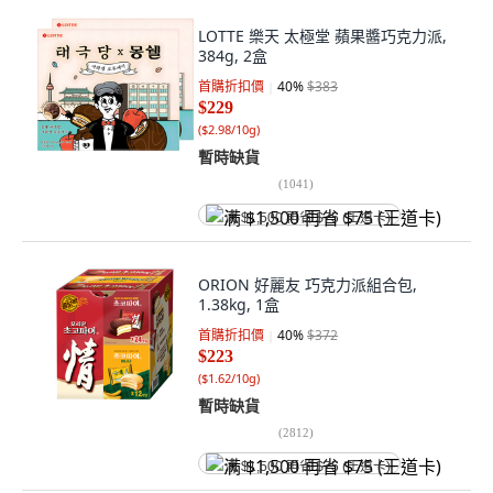
LOTTE 樂天 太極堂 蘋果醬巧克力派,
384g, 2盒
首購折扣價
40
%
$383
$229
(
$2.98/10g
)
暫時缺貨
(
1041
)
满 $1,500 再省 $75 (王道卡)
ORION 好麗友 巧克力派組合包,
1.38kg, 1盒
首購折扣價
40
%
$372
$223
(
$1.62/10g
)
暫時缺貨
(
2812
)
满 $1,500 再省 $75 (王道卡)