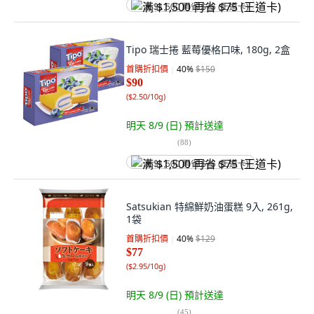
满 $1,500 再省 $75 (王道卡)
Tipo 瑞士捲 藍莓優格口味, 180g, 2盒
首購折扣價
40
%
$150
$90
(
$2.50/10g
)
明天 8/9 (日)
預計送達
(
88
)
满 $1,500 再省 $75 (王道卡)
Satsukian 特綿鮮奶油蛋糕 9入, 261g,
1袋
首購折扣價
40
%
$129
$77
(
$2.95/10g
)
明天 8/9 (日)
預計送達
(
45
)