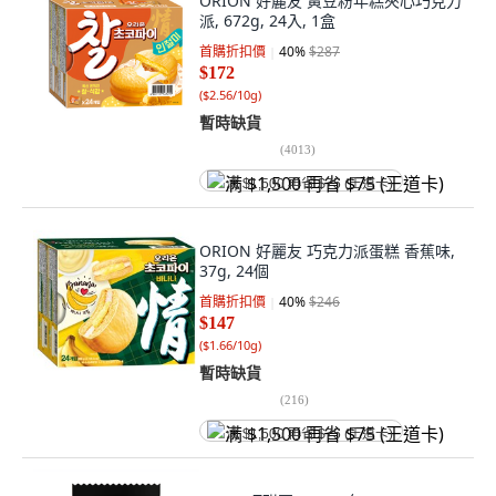
ORION 好麗友 黃豆粉年糕夾心巧克力
派, 672g, 24入, 1盒
首購折扣價
40
%
$287
$172
(
$2.56/10g
)
暫時缺貨
(
4013
)
满 $1,500 再省 $75 (王道卡)
ORION 好麗友 巧克力派蛋糕 香蕉味,
37g, 24個
首購折扣價
40
%
$246
$147
(
$1.66/10g
)
暫時缺貨
(
216
)
满 $1,500 再省 $75 (王道卡)