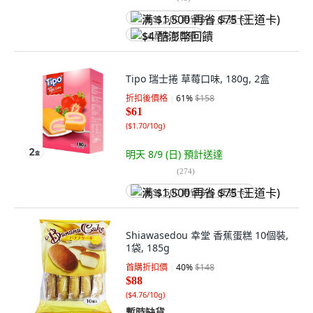
满 $1,500 再省 $75 (王道卡)
$4 酷澎幣回饋
Tipo 瑞士捲 草莓口味, 180g, 2盒
折扣後價格
61
%
$158
$61
(
$1.70/10g
)
明天 8/9 (日)
預計送達
(
274
)
满 $1,500 再省 $75 (王道卡)
Shiawasedou 幸堂 香蕉蛋糕 10個裝,
1袋, 185g
首購折扣價
40
%
$148
$88
(
$4.76/10g
)
暫時缺貨