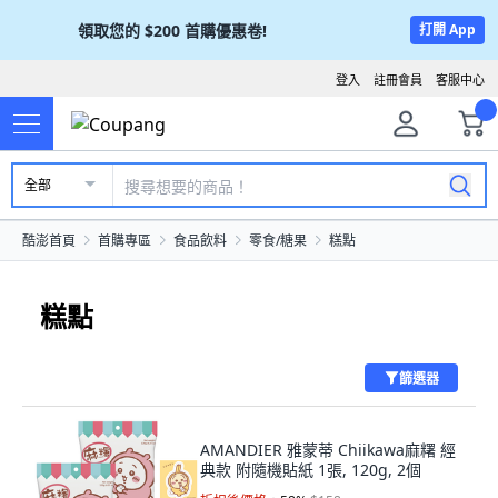
領取您的
$200
首購優惠卷!
打開 App
登入
註冊會員
客服中心
全部
酷澎首頁
首購專區
食品飲料
零食/糖果
糕點
糕點
篩選器
AMANDIER 雅蒙蒂 Chiikawa麻糬 經
典款 附隨機貼紙 1張, 120g, 2個