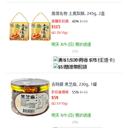
風情名物 土鳳梨酥, 245g, 2盒
首購折扣價
40
%
$193
$115
(
$2.35/10g
)
明天 8/9 (日)
預計送達
(
12
)
满 $1,500 再省 $75 (王道卡)
$5 酷澎幣回饋
吉時饌 黑芝麻, 230g, 1罐
折扣後價格
55
%
$133
$59
(
$2.57/10g
)
明天 8/9 (日)
預計送達
(
26
)