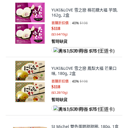
YUKI&LOVE 雪之戀 棉花糖大福 芋頭,
162g, 2盒
首購折扣價
40
%
$198
$118
(
$3.64/10g
)
暫時缺貨
满 $1,500 再省 $75 (王道卡)
YUKI&LOVE 雪之戀 鳳梨大福 芒果口
味, 180g, 2盒
首購折扣價
40
%
$198
$118
(
$3.28/10g
)
暫時缺貨
满 $1,500 再省 $75 (王道卡)
St Michel 雙色蛋糕甜甜圈, 180g, 1盒