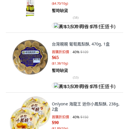
(
$4.70/10g
)
暫時缺貨
(
58
)
满 $1,500 再省 $75 (王道卡)
台灣親親 葡萄鳳梨酥, 470g, 1盒
首購折扣價
40
%
$109
$65
(
$1.38/10g
)
暫時缺貨
(
53
)
满 $1,500 再省 $75 (王道卡)
Onlyone 海龍王 迷你小鳳梨酥, 238g,
2盒
首購折扣價
40
%
$150
$90
(
$1.89/10g
)