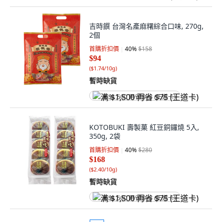
吉時饌 台灣名產麻糬綜合口味, 270g,
2個
首購折扣價
40
%
$158
$94
(
$1.74/10g
)
暫時缺貨
满 $1,500 再省 $75 (王道卡)
KOTOBUKI 壽製菓 紅豆銅鑼燒 5入,
350g, 2袋
首購折扣價
40
%
$280
$168
(
$2.40/10g
)
暫時缺貨
满 $1,500 再省 $75 (王道卡)