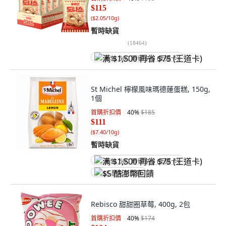
$115
(
$2.05/10g
)
暫時缺貨
(
18464
)
满 $1,500 再省 $75 (王道卡)
St Michel 檸檬風味瑪德蓮蛋糕, 150g,
1個
首購折扣價
40
%
$185
$111
(
$7.40/10g
)
暫時缺貨
满 $1,500 再省 $75 (王道卡)
$5 酷澎幣回饋
Rebisco 甜甜圈草莓, 400g, 2包
首購折扣價
40
%
$174