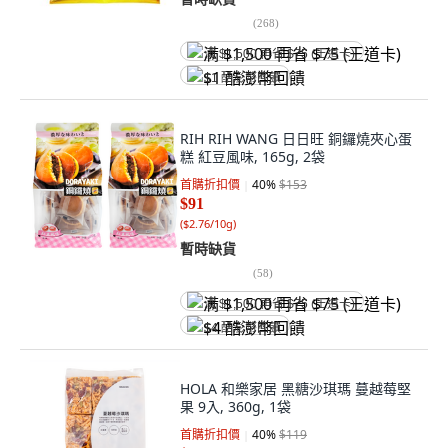
(
268
)
满 $1,500 再省 $75 (王道卡)
$1 酷澎幣回饋
RIH RIH WANG 日日旺 銅鑼燒夾心蛋
糕 紅豆風味, 165g, 2袋
首購折扣價
40
%
$153
$91
(
$2.76/10g
)
暫時缺貨
(
58
)
满 $1,500 再省 $75 (王道卡)
$4 酷澎幣回饋
HOLA 和樂家居 黑糖沙琪瑪 蔓越莓堅
果 9入, 360g, 1袋
首購折扣價
40
%
$119