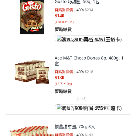
Gusto 巧甜圈, 50g, 1包
首購折扣價
40
%
$234
$140
(
$28.00/10g
)
暫時缺貨
满 $1,500 再省 $75 (王道卡)
Ace M&T Choco Donas 8p, 480g, 1
盒
首購折扣價
40
%
$218
$130
(
$2.71/10g
)
暫時缺貨
(
1442
)
满 $1,500 再省 $75 (王道卡)
懷舊甜甜圈, 70g, 8入
首購折扣價
40
%
$193