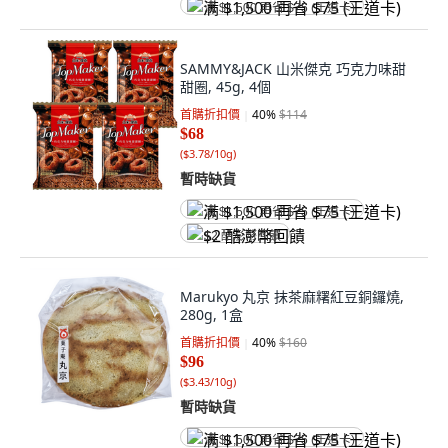
满 $1,500 再省 $75 (王道卡)
SAMMY&JACK 山米傑克 巧克力味甜
甜圈, 45g, 4個
首購折扣價
40
%
$114
$68
(
$3.78/10g
)
暫時缺貨
满 $1,500 再省 $75 (王道卡)
$2 酷澎幣回饋
Marukyo 丸京 抹茶麻糬紅豆銅鑼燒,
280g, 1盒
首購折扣價
40
%
$160
$96
(
$3.43/10g
)
暫時缺貨
满 $1,500 再省 $75 (王道卡)