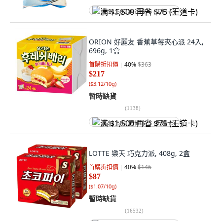
满 $1,500 再省 $75 (王道卡)
ORION 好麗友 香蕉草莓夾心派 24入,
696g, 1盒
首購折扣價
40
%
$363
$217
(
$3.12/10g
)
暫時缺貨
(
1138
)
满 $1,500 再省 $75 (王道卡)
LOTTE 樂天 巧克力派, 408g, 2盒
首購折扣價
40
%
$146
$87
(
$1.07/10g
)
暫時缺貨
(
16532
)