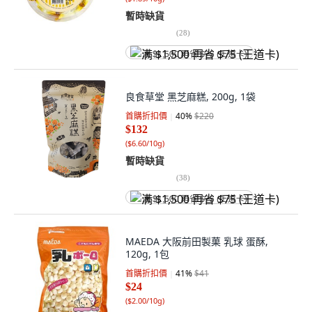
暫時缺貨
(
28
)
满 $1,500 再省 $75 (王道卡)
良食草堂 黑芝麻糕, 200g, 1袋
首購折扣價
40
%
$220
$132
(
$6.60/10g
)
暫時缺貨
(
38
)
满 $1,500 再省 $75 (王道卡)
MAEDA 大阪前田製菓 乳球 蛋酥,
120g, 1包
首購折扣價
41
%
$41
$24
(
$2.00/10g
)