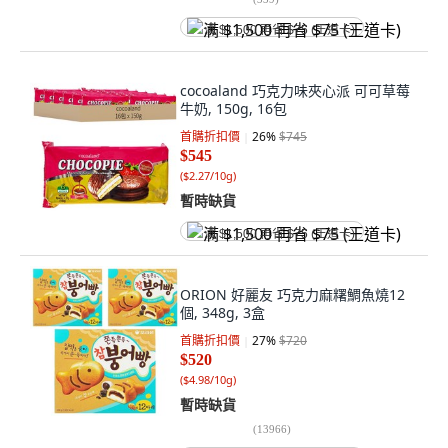
满 $1,500 再省 $75 (王道卡)
cocoaland 巧克力味夾心派 可可草莓
牛奶, 150g, 16包
首購折扣價
26
%
$745
$545
(
$2.27/10g
)
暫時缺貨
满 $1,500 再省 $75 (王道卡)
ORION 好麗友 巧克力麻糬鯛魚燒12
個, 348g, 3盒
首購折扣價
27
%
$720
$520
(
$4.98/10g
)
暫時缺貨
(
13966
)