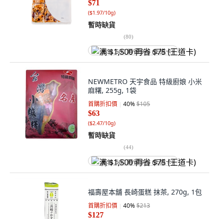
$71
(
$1.97/10g
)
暫時缺貨
(
80
)
满 $1,500 再省 $75 (王道卡)
NEWMETRO 天宇食品 特級廚娘 小米
麻糬, 255g, 1袋
首購折扣價
40
%
$105
$63
(
$2.47/10g
)
暫時缺貨
(
44
)
满 $1,500 再省 $75 (王道卡)
福壽屋本舖 長崎蛋糕 抹茶, 270g, 1包
首購折扣價
40
%
$213
$127