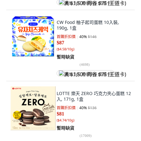
满 $1,500 再省 $75 (王道卡)
CW Food 柚子起司蛋糕 10入裝,
190g, 1盒
首購折扣價
40
%
$146
$87
(
$4.58/10g
)
暫時缺貨
(
4698
)
满 $1,500 再省 $75 (王道卡)
LOTTE 樂天 ZERO 巧克力夾心蛋糕 12
入, 171g, 1盒
首購折扣價
40
%
$136
$81
(
$4.74/10g
)
暫時缺貨
(
17009
)