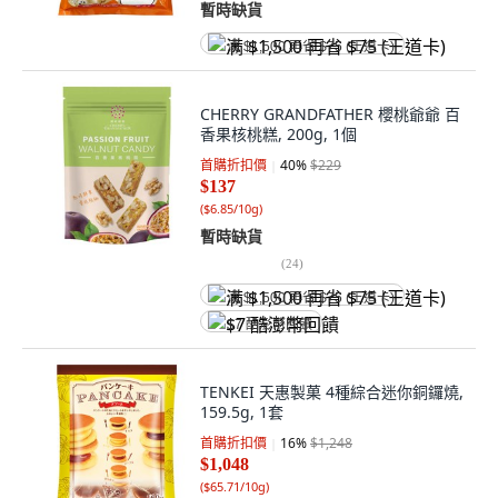
暫時缺貨
满 $1,500 再省 $75 (王道卡)
CHERRY GRANDFATHER 櫻桃爺爺 百
香果核桃糕, 200g, 1個
首購折扣價
40
%
$229
$137
(
$6.85/10g
)
暫時缺貨
(
24
)
满 $1,500 再省 $75 (王道卡)
$7 酷澎幣回饋
TENKEI 天惠製菓 4種綜合迷你銅鑼燒,
159.5g, 1套
首購折扣價
16
%
$1,248
$1,048
(
$65.71/10g
)