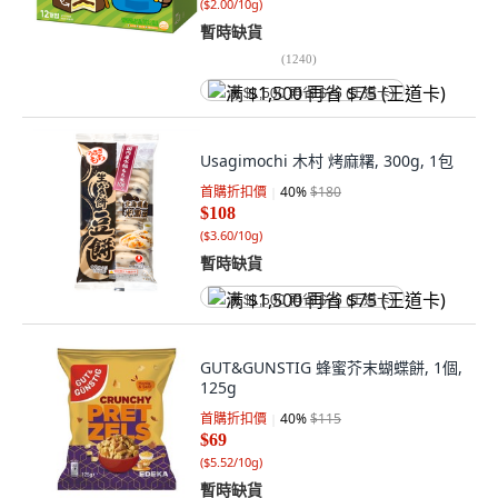
(
$2.00/10g
)
暫時缺貨
(
1240
)
满 $1,500 再省 $75 (王道卡)
Usagimochi 木村 烤麻糬, 300g, 1包
首購折扣價
40
%
$180
$108
(
$3.60/10g
)
暫時缺貨
满 $1,500 再省 $75 (王道卡)
GUT&GUNSTIG 蜂蜜芥末蝴蝶餅, 1個,
125g
首購折扣價
40
%
$115
$69
(
$5.52/10g
)
暫時缺貨