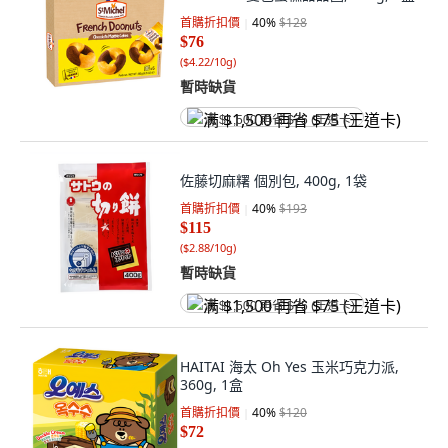
首購折扣價
40
%
$128
$76
(
$4.22/10g
)
暫時缺貨
满 $1,500 再省 $75 (王道卡)
佐藤切麻糬 個別包, 400g, 1袋
首購折扣價
40
%
$193
$115
(
$2.88/10g
)
暫時缺貨
满 $1,500 再省 $75 (王道卡)
HAITAI 海太 Oh Yes 玉米巧克力派,
360g, 1盒
首購折扣價
40
%
$120
$72