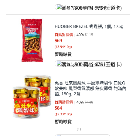
满 $1,500 再省 $75 (王道卡)
HUOBER BREZEL 蝴蝶餅, 1個, 175g
首購折扣價
40
%
$115
$69
(
$3.94/10g
)
暫時缺貨
满 $1,500 再省 $75 (王道卡)
惠香 旺來鳳梨球 手感烘烤製作 口感Q
軟美味 鳳梨香氣濃郁 餅皮薄香 飽滿內
餡, 180g, 2盒
首購折扣價
40
%
$140
$84
(
$2.33/10g
)
暫時缺貨
(
1
)