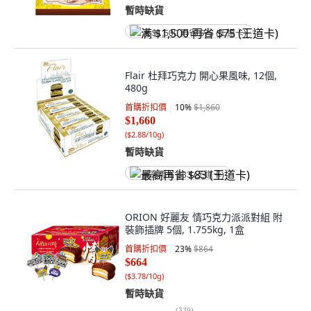
暫時缺貨
满 $1,500 再省 $75 (王道卡)
Flair 杜拜巧克力 開心果風味, 12個,
480g
首購折扣價
10
%
$1,860
$1,660
(
$2.88/10g
)
暫時缺貨
最高再省 $83 (王道卡)
ORION 好麗友 情巧克力派派對組 附
裝飾插牌 5個, 1.755kg, 1盒
首購折扣價
23
%
$864
$664
(
$3.78/10g
)
暫時缺貨
(
339
)