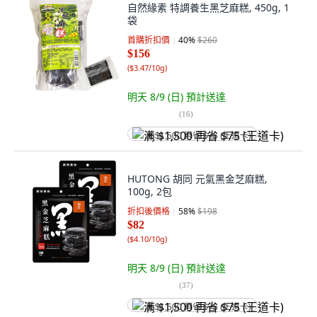
自然緣素 特調養生黑芝麻糕, 450g, 1
袋
首購折扣價
40
%
$260
$156
(
$3.47/10g
)
明天 8/9 (日)
預計送達
(
16
)
满 $1,500 再省 $75 (王道卡)
HUTONG 胡同 元氣黑金芝麻糕,
100g, 2包
折扣後價格
58
%
$198
$82
(
$4.10/10g
)
明天 8/9 (日)
預計送達
(
37
)
满 $1,500 再省 $75 (王道卡)