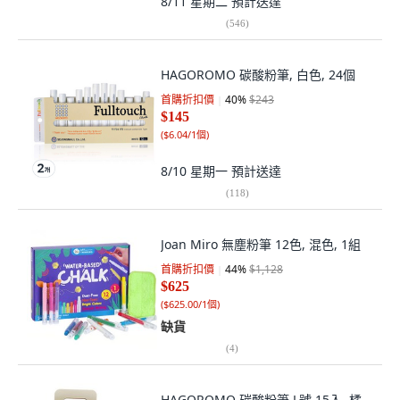
8/11 星期二
預計送達
(
546
)
HAGOROMO 碳酸粉筆, 白色, 24個
首購折扣價
40
%
$243
$145
(
$6.04/1個
)
8/10 星期一
預計送達
(
118
)
Joan Miro 無塵粉筆 12色, 混色, 1組
首購折扣價
44
%
$1,128
$625
(
$625.00/1個
)
缺貨
(
4
)
HAGOROMO 碳酸粉筆 L號 15入, 橘