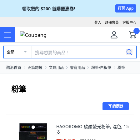
領取您的
$200
首購優惠卷!
打開 App
登入
註冊會員
客服中心
全部
酷澎首頁
火箭跨境
文具用品
書寫用品
粉筆/白板筆
粉筆
粉筆
篩選器
HAGOROMO 碳酸螢光粉筆, 混色, 15
支