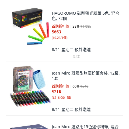
HAGOROMO 碳酸螢光粉筆 5色, 混合
色, 72個
首購折扣價
38
%
$1,085
$663
(
$9.21/1個
)
8/11 星期二
預計送達
(
143
)
Joan Miro 凝膠型無塵粉筆套裝, 12種,
1套
首購折扣價
60
%
$540
$216
(
$216.00/1個
)
8/11 星期二
預計送達
Joan Miro 道路用15色迷你粉筆, 混合