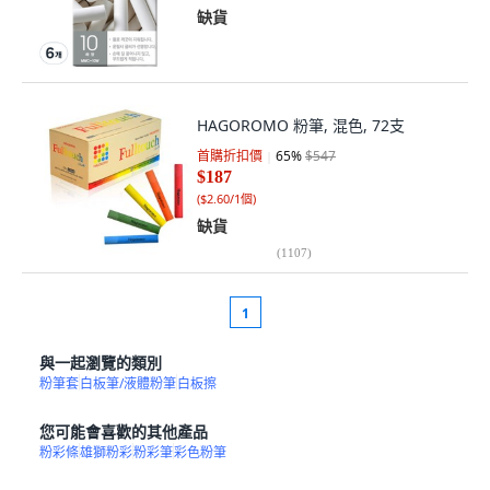
缺貨
HAGOROMO 粉筆, 混色, 72支
首購折扣價
65
%
$547
$187
(
$2.60/1個
)
缺貨
(
1107
)
1
與一起瀏覽的類別
粉筆套
白板筆/液體粉筆
白板擦
您可能會喜歡的其他產品
粉彩條
雄獅粉彩
粉彩筆
彩色粉筆