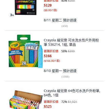
首購折扣價
40
%
$200
$120
(
$8.00/1個
)
8/11 星期二
預計送達
(
450
)
Crayola 繪兒樂 可水洗水性戶外用粉
筆 536214, 1組, 單品
首購折扣價
58
%
$399
$166
(
$166.00/1套
)
8/10 星期一
預計送達
(
1008
)
Crayola 繪兒樂 64色可水洗戶外粉筆,
64色, 1個
首購折扣價
72
%
$1,921
$525