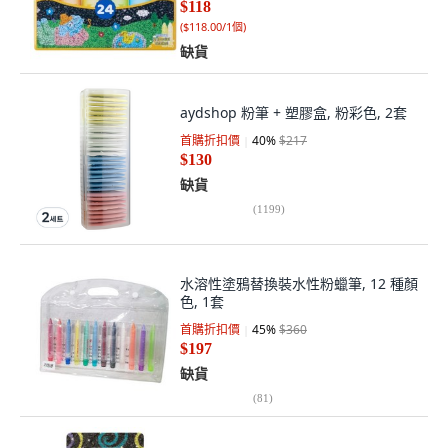
$118
(
$118.00/1個
)
缺貨
aydshop 粉筆 + 塑膠盒, 粉彩色, 2套
首購折扣價
40
%
$217
$130
缺貨
(
1199
)
水溶性塗鴉替換裝水性粉蠟筆, 12 種顏
色, 1套
首購折扣價
45
%
$360
$197
缺貨
(
81
)