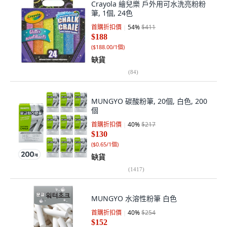
Crayola 繪兒樂 戶外用可水洗亮粉粉
筆, 1個, 24色
首購折扣價
54
%
$411
$188
(
$188.00/1個
)
缺貨
(
84
)
MUNGYO 碳酸粉筆, 20個, 白色, 200
個
首購折扣價
40
%
$217
$130
(
$0.65/1個
)
缺貨
(
1417
)
MUNGYO 水溶性粉筆 白色
首購折扣價
40
%
$254
$152