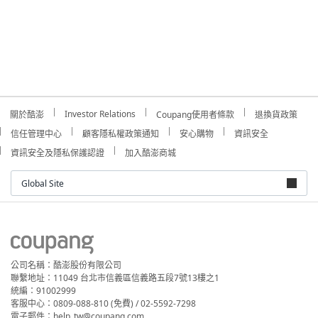
Investor Relations
關於酷澎
Coupang使用者條款
退換貨政策
信任管理中心
顧客隱私權政策通知
安心購物
資訊安全
資訊安全及隱私保護認證
加入酷澎商城
Global Site
公司名稱：酷澎股份有限公司
聯繫地址：11049 台北市信義區信義路五段7號13樓之1
統編：91002999
客服中心：0809-088-810 (免費) / 02-5592-7298
電子郵件：help_tw@coupang.com