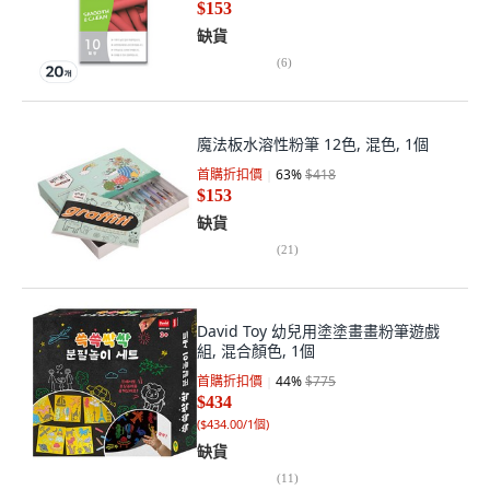
$153
缺貨
(
6
)
魔法板水溶性粉筆 12色, 混色, 1個
首購折扣價
63
%
$418
$153
缺貨
(
21
)
David Toy 幼兒用塗塗畫畫粉筆遊戲
組, 混合顏色, 1個
首購折扣價
44
%
$775
$434
(
$434.00/1個
)
缺貨
(
11
)