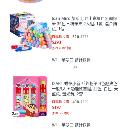
Joan Miro 凱斯比 路上彩虹巨無霸粉
筆 36色 + 粉筆夾 2入組, 1套, 混合顏
色, 1個
首購折扣價
62
%
$775
$293
(
$293.00/1個
)
8/11 星期二
預計送達
(
6
)
D.ART 蠟筆小新 戶外粉筆 4色經典色
一般3入 + 功能性套組, 紅色, 白色, 天
藍色, 螢光黃, 2套
首購折扣價
40
%
$329
$197
(
$98.50/1個
)
8/11 星期二
預計送達