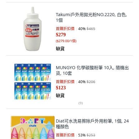
Takumi戶外用拋光粉NO.2220, 白色,
1個
首購折扣價
40
%
$465
$279
(
$279.00/1個
)
缺貨
MUNGYO 化學碳酸粉筆 10入, 隨機出
貨, 10套
首購折扣價
40
%
$206
$123
缺貨
(
9
)
Diat可水洗易擦除戶外用粉筆, 1個, 24
種顏色
首購折扣價
53
%
$253