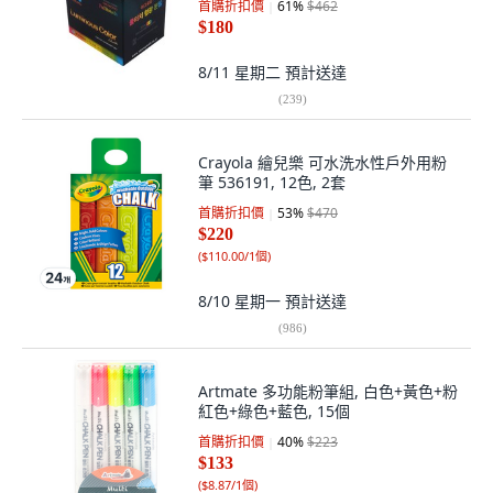
首購折扣價
61
%
$462
$180
8/11 星期二
預計送達
(
239
)
Crayola 繪兒樂 可水洗水性戶外用粉
筆 536191, 12色, 2套
首購折扣價
53
%
$470
$220
(
$110.00/1個
)
8/10 星期一
預計送達
(
986
)
Artmate 多功能粉筆組, 白色+黃色+粉
紅色+綠色+藍色, 15個
首購折扣價
40
%
$223
$133
(
$8.87/1個
)