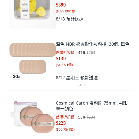
$399
(
$399.00/1個
)
8/18
預計送達
深色 NBR 橢圓形化妝粉撲, 30個, 單色
首購折扣價
47
%
$264
$139
(
$4.63/1個
)
8/12 星期三
預計送達
(
18
)
Cosmical Caron 蜜粉刷 75mm, 4個,
單一顏色
首購折扣價
58
%
$534
$223
(
$55.75/1個
)