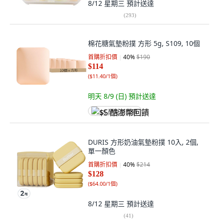
8/12 星期三
預計送達
(
293
)
棉花糖氣墊粉撲 方形 5g, S109, 10個
首購折扣價
40
%
$190
$114
(
$11.40/1個
)
明天 8/9 (日)
預計送達
$5 酷澎幣回饋
DURIS 方形奶油氣墊粉撲 10入, 2個,
單一顏色
首購折扣價
40
%
$214
$128
(
$64.00/1個
)
8/12 星期三
預計送達
(
41
)