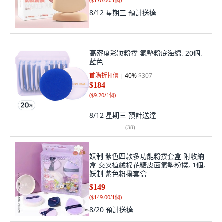
(
$170.00/1個
)
8/12 星期三
預計送達
高密度彩妝粉撲 氣墊粉底海綿, 20個,
藍色
首購折扣價
40
%
$307
$184
(
$9.20/1個
)
8/12 星期三
預計送達
(
38
)
妖制 紫色四款多功能粉撲套盒 附收納
盒 交叉植絨棉花糖皮面氣墊粉撲, 1個,
妖制 紫色粉撲套盒
$149
(
$149.00/1個
)
8/20
預計送達