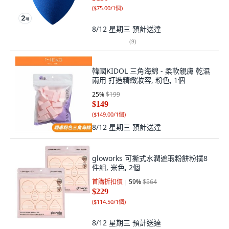
(
$75.00/1個
)
8/12 星期三
預計送達
(
9
)
韓國KIDOL 三角海綿 - 柔軟親膚 乾濕
兩用 打造精緻妝容, 粉色, 1個
25
%
$199
$149
(
$149.00/1個
)
8/12 星期三
預計送達
gloworks 可撕式水潤遮瑕粉餅粉撲8
件組, 米色, 2個
首購折扣價
59
%
$564
$229
(
$114.50/1個
)
8/12 星期三
預計送達