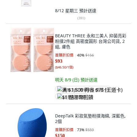
8/12 星期三
預計送達
(
391
)
BEAUTY THREE 永和三美人 抑菌亮彩
粉撲2件組 高密度圓形 台灣公司貨, 2
組, 膚色
首購折扣價
40
%
$156
$93
(
$46.50/1個
)
明天 8/9 (日)
預計送達
满 $1,500 再省 $75 (王道卡)
$1 酷澎幣回饋
DeepTalk 彩妝氣墊粉撲海綿, 深藍色,
2個
首購折扣價
73
%
$559
$150