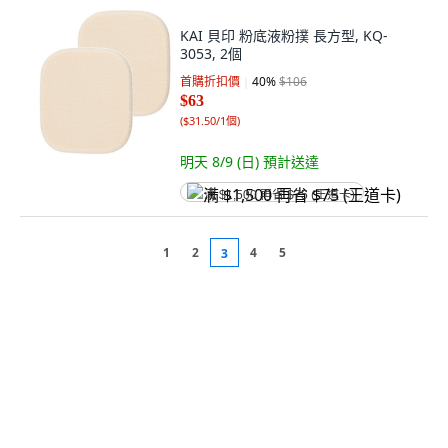
KAI 貝印 粉底液粉撲 長方型, KQ-
3053, 2個
首購折扣價
40
%
$106
$63
(
$31.50/1個
)
明天 8/9 (日)
預計送達
满 $1,500 再省 $75 (王道卡)
1
2
4
5
3