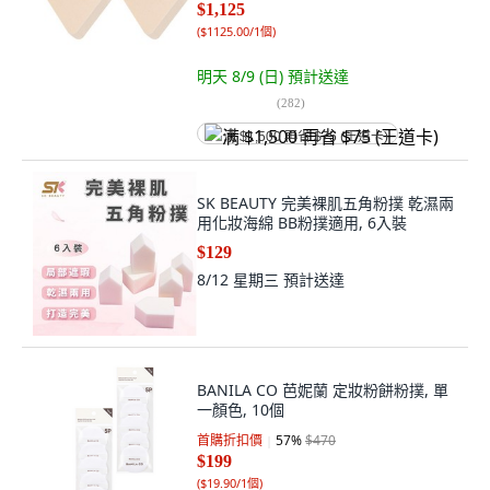
$1,125
(
$1125.00/1個
)
明天 8/9 (日)
預計送達
(
282
)
满 $1,500 再省 $75 (王道卡)
SK BEAUTY 完美裸肌五角粉撲 乾濕兩
用化妝海綿 BB粉撲適用, 6入裝
$129
8/12 星期三
預計送達
BANILA CO 芭妮蘭 定妝粉餅粉撲, 單
一顏色, 10個
首購折扣價
57
%
$470
$199
(
$19.90/1個
)