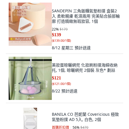
SANDEPIN 三角飯糰氣墊粉撲 盒裝2
入 柔軟親膚 乾濕兩用 完美貼合臉部輪
廓 打造精緻無瑕妝容, 1個
22
%
$179
$139
(
$139.00/1個
)
8/12 星期三
預計送達
美妝蛋晾曬網兜 化妝刷粉撲海綿收納
托, 1個, 晾曬網兜 2個裝 灰色* 劃祘
$121
(
$121.00/1個
)
8/22
預計送達
BANILA CO 芭妮蘭 Covericious 極致
氣墊粉撲 AD 5入, 白色, 2個
首購折扣價
56
%
$470