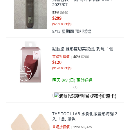
2027/07
53
%
$640
$299
(
$299.00/1個
)
8/13 星期四
預計送達
點胭脂 錐形雙切美妝蛋, 刺莓, 1個
首購折扣價
40
%
$200
$120
(
$120.00/1個
)
明天 8/9 (日)
預計送達
(
1
)
满 $1,500 再省 $75 (王道卡)
THE TOOL LAB 水潤化妝菱形海綿 2
入, 1盒, 單色
首購折扣價
15
%
$1,325