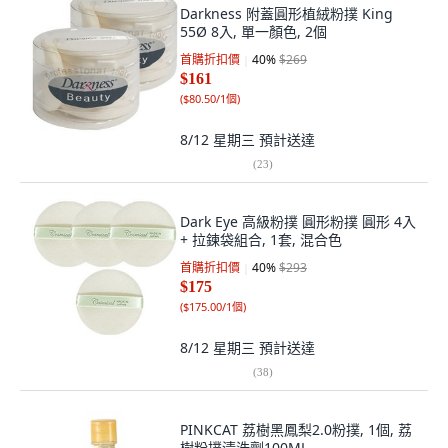
Darkness 附蓋圓形植絨粉撲 King
55Ø 8入, 單一顏色, 2個
首購折扣價
40
%
$269
$161
(
$80.50/1個
)
8/12 星期三
預計送達
(
23
)
Dark Eye 高級粉撲 圓形粉撲 圓形 4入
+ 拉鍊袋組合, 1套, 混合色
首購折扣價
40
%
$293
$175
(
$175.00/1個
)
8/12 星期三
預計送達
(
38
)
PINKCAT 荔樹黑鳳梨2.0粉撲, 1個, 荔
樹粉撲清洗劑100ML