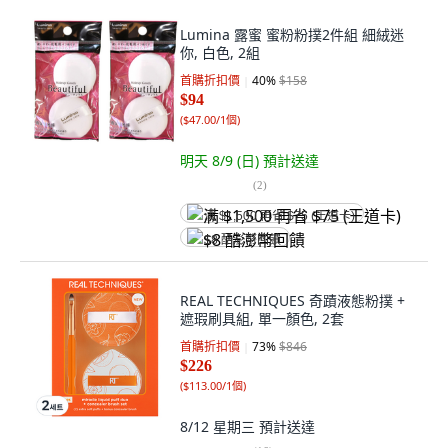
Lumina 露蜜 蜜粉粉撲2件組 細絨迷
你, 白色, 2組
首購折扣價
40
%
$158
$94
(
$47.00/1個
)
明天 8/9 (日)
預計送達
(
2
)
满 $1,500 再省 $75 (王道卡)
$8 酷澎幣回饋
REAL TECHNIQUES 奇蹟液態粉撲 +
遮瑕刷具組, 單一顏色, 2套
首購折扣價
73
%
$846
$226
(
$113.00/1個
)
8/12 星期三
預計送達