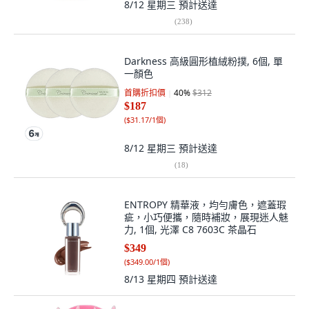
8/12 星期三
預計送達
(
238
)
Darkness 高級圓形植絨粉撲, 6個, 單
一顏色
首購折扣價
40
%
$312
$187
(
$31.17/1個
)
8/12 星期三
預計送達
(
18
)
ENTROPY 精華液，均勻膚色，遮蓋瑕
疵，小巧便攜，隨時補妝，展現迷人魅
力, 1個, 光澤 C8 7603C 茶晶石
$349
(
$349.00/1個
)
8/13 星期四
預計送達