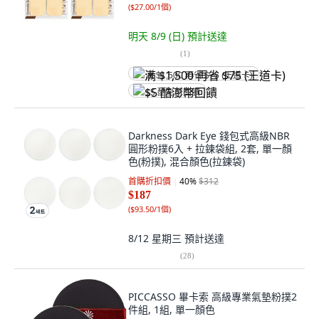
(
$27.00/1個
)
明天 8/9 (日)
預計送達
(
1
)
满 $1,500 再省 $75 (王道卡)
$5 酷澎幣回饋
Darkness Dark Eye 錢包式高級NBR
圓形粉撲6入 + 拉鍊袋組, 2套, 單一顏
色(粉撲), 混合顏色(拉鍊袋)
首購折扣價
40
%
$312
$187
(
$93.50/1個
)
8/12 星期三
預計送達
(
28
)
PICCASSO 畢卡索 高級專業氣墊粉撲2
件組, 1組, 單一顏色