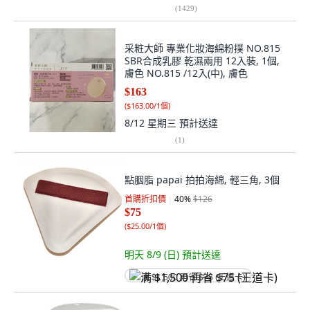
(
1429
)
采粧大師 專業化妝海綿粉撲 NO.815
SBR合成乳膠 乾濕兩用 12入裝, 1個,
膚色 NO.815 /12入(中), 膚色
$163
(
$163.00/1個
)
8/12 星期三
預計送達
(
1
)
點胭脂 papai 拍拍海綿, 輕三角, 3個
首購折扣價
40
%
$126
$75
(
$25.00/1個
)
明天 8/9 (日)
預計送達
满 $1,500 再省 $75 (王道卡)