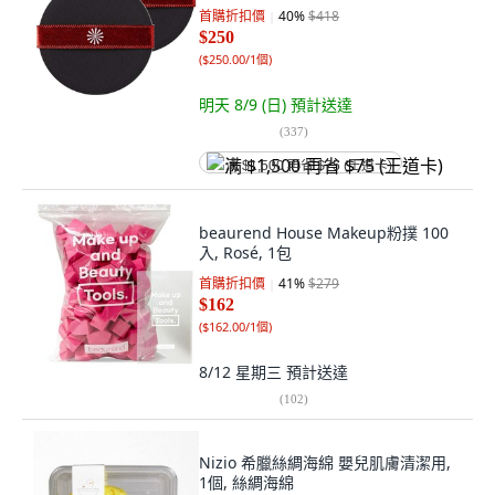
首購折扣價
40
%
$418
$250
(
$250.00/1個
)
明天 8/9 (日)
預計送達
(
337
)
满 $1,500 再省 $75 (王道卡)
beaurend House Makeup粉撲 100
入, Rosé, 1包
首購折扣價
41
%
$279
$162
(
$162.00/1個
)
8/12 星期三
預計送達
(
102
)
Nizio 希臘絲綢海綿 嬰兒肌膚清潔用,
1個, 絲綢海綿