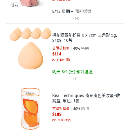
8/12 星期三
預計送達
(
16
)
棉花糖氣墊粉撲 6 x 7cm 三角形 5g,
S109, 10片
首購折扣價
40
%
$190
$114
(
$11.40/1個
)
明天 8/9 (日)
預計送達
(
1
)
Real Techniques 奇蹟膚色美妝蛋+收
納盒, 單色, 1套
首購折扣價
40
%
$315
$189
(
$189.00/1個
)