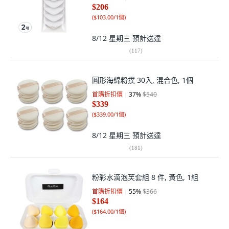
$206
(
$103.00/1個
)
8/12 星期三
預計送達
(
117
)
圓形海綿粉撲 30入, 混合色, 1個
首購折扣價
37
%
$540
$339
(
$339.00/1個
)
8/12 星期三
預計送達
(
181
)
粉彩水滴泡芙套組 8 件, 黃色, 1組
首購折扣價
55
%
$366
$164
(
$164.00/1個
)