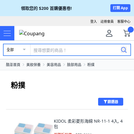
領取您的
$200
首購優惠卷!
打開 App
登入
註冊會員
客服中心
全部
酷澎首頁
美妝保養
美容用品
臉部用品
粉撲
粉撲
篩選器
KIDOL 柔彩菱形海綿 NR-11-1 4入, 4
包