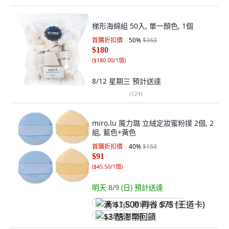
梯形海綿組 50入, 單一顏色, 1個
首購折扣價
50
%
$363
$180
(
$180.00/1個
)
8/12 星期三
預計送達
(
124
)
miro.lu 魔力璐 立絨定妝蜜粉撲 2個, 2
組, 藍色+黃色
首購折扣價
40
%
$153
$91
(
$45.50/1個
)
明天 8/9 (日)
預計送達
满 $1,500 再省 $75 (王道卡)
$3 酷澎幣回饋