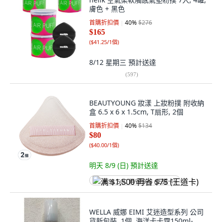
膚色 + 黑色
首購折扣價
40
%
$276
$165
(
$41.25/1個
)
8/12 星期三
預計送達
(
597
)
BEAUTYOUNG 妝漾 上妝粉撲 附收納
盒 6.5 x 6 x 1.5cm, T扇形, 2個
首購折扣價
40
%
$134
$80
(
$40.00/1個
)
明天 8/9 (日)
預計送達
满 $1,500 再省 $75 (王道卡)
WELLA 威娜 EIMI 艾迷造型系列 公司
貨新包裝, 1個, 海洋卡卡霧150ml-