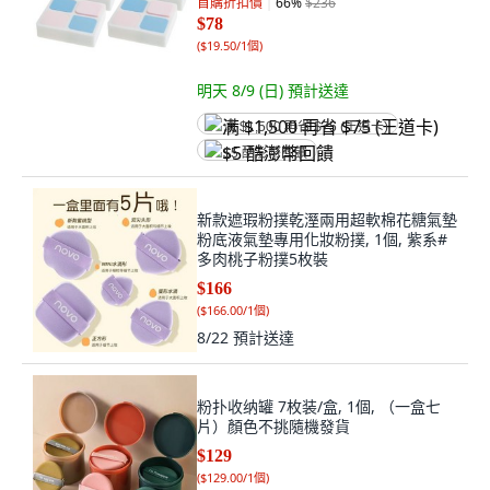
首購折扣價
66
%
$236
$78
(
$19.50/1個
)
明天 8/9 (日)
預計送達
满 $1,500 再省 $75 (王道卡)
$5 酷澎幣回饋
新款遮瑕粉撲乾溼兩用超軟棉花糖氣墊
粉底液氣墊專用化妝粉撲, 1個, 紫系#
多肉桃子粉撲5枚裝
$166
(
$166.00/1個
)
8/22
預計送達
粉扑收纳罐 7枚装/盒, 1個, （一盒七
片）顏色不挑隨機發貨
$129
(
$129.00/1個
)