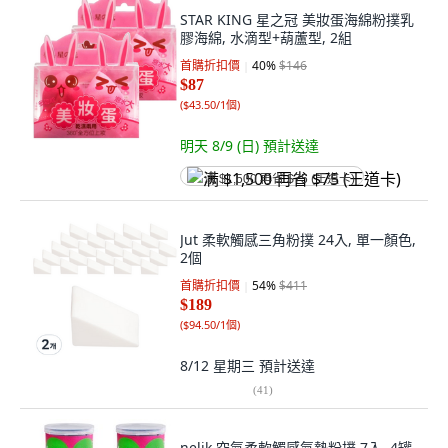
STAR KING 星之冠 美妝蛋海綿粉撲乳
膠海綿, 水滴型+葫蘆型, 2組
首購折扣價
40
%
$146
$87
(
$43.50/1個
)
明天 8/9 (日)
預計送達
满 $1,500 再省 $75 (王道卡)
Jut 柔軟觸感三角粉撲 24入, 單一顏色,
2個
首購折扣價
54
%
$411
$189
(
$94.50/1個
)
8/12 星期三
預計送達
(
41
)
nelik 空氣柔軟觸感氣墊粉撲 7入, 4罐,