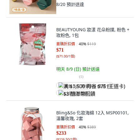
8/20
預計送達
BEAUTYOUNG 妝漾 花朵粉撲, 粉色 +
玫粉色, 1包
首購折扣價
40
%
$119
$71
(
$71.00/1個
)
明天 8/9 (日)
預計送達
(
1
)
满 $1,500 再省 $75 (王道卡)
$3 酷澎幣回饋
Bling&So 化妝海綿 12入 MSP00101,
溫馨玫瑰, 2套
首購折扣價
40
%
$389
$233
(
$116.50/1個
)