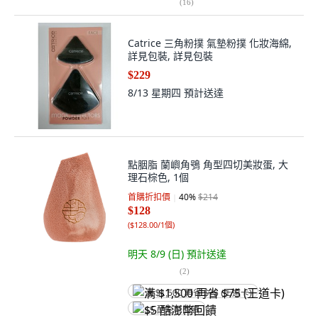
(
16
)
Catrice 三角粉撲 氣墊粉撲 化妝海綿,
詳見包裝, 詳見包裝
$229
8/13 星期四
預計送達
點胭脂 蘭嶼角鴞 角型四切美妝蛋, 大
理石棕色, 1個
首購折扣價
40
%
$214
$128
(
$128.00/1個
)
明天 8/9 (日)
預計送達
(
2
)
满 $1,500 再省 $75 (王道卡)
$5 酷澎幣回饋