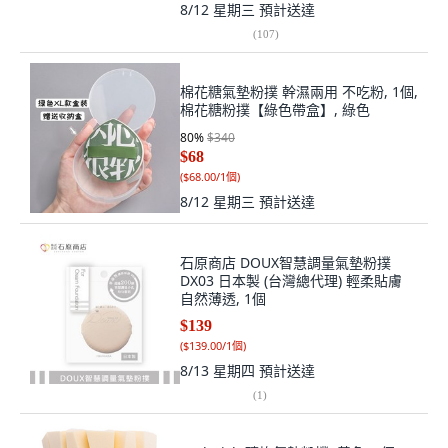
8/12 星期三
預計送達
(
107
)
棉花糖氣墊粉撲 幹濕兩用 不吃粉, 1個,
棉花糖粉撲【綠色帶盒】, 綠色
80
%
$340
$68
(
$68.00/1個
)
8/12 星期三
預計送達
石原商店 DOUX智慧調量氣墊粉撲
DX03 日本製 (台灣總代理) 輕柔貼膚
自然薄透, 1個
$139
(
$139.00/1個
)
8/13 星期四
預計送達
(
1
)