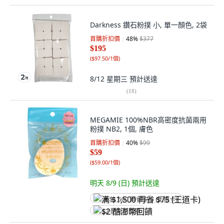
Darkness 鑽石粉撲 小, 單一顏色, 2袋
首購折扣價
48
%
$377
$195
(
$97.50/1個
)
8/12 星期三
預計送達
(
18
)
MEGAMIE 100%NBR高密度抗菌兩用
粉撲 NB2, 1個, 膚色
首購折扣價
40
%
$99
$59
(
$59.00/1個
)
明天 8/9 (日)
預計送達
满 $1,500 再省 $75 (王道卡)
$2 酷澎幣回饋