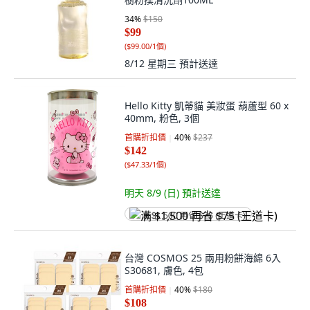
34
%
$150
$99
(
$99.00/1個
)
8/12 星期三
預計送達
Hello Kitty 凱蒂貓 美妝蛋 葫蘆型 60 x
40mm, 粉色, 3個
首購折扣價
40
%
$237
$142
(
$47.33/1個
)
明天 8/9 (日)
預計送達
满 $1,500 再省 $75 (王道卡)
台灣 COSMOS 25 兩用粉餅海綿 6入
S30681, 膚色, 4包
首購折扣價
40
%
$180
$108