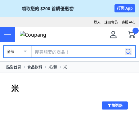
領取您的
$200
首購優惠卷!
打開 App
登入
註冊會員
客服中心
全部
酷澎首頁
食品飲料
米/麵
米
米
篩選器