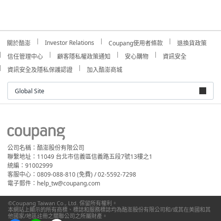
Investor Relations
關於酷澎
Coupang使用者條款
退換貨政策
信任管理中心
顧客隱私權政策通知
安心購物
資訊安全
資訊安全及隱私保護認證
加入酷澎商城
Global Site
公司名稱：酷澎股份有限公司
聯繫地址：11049 台北市信義區信義路五段7號13樓之1
統編：91002999
客服中心：0809-088-810 (免費) / 02-5592-7298
電子郵件：help_tw@coupang.com
©Coupang Taiwan Co., Ltd. 保留所有權利。
本網站上顯示的所有商標、標誌和服務標誌均為酷澎股份有限公司和/或其在美國和其
他國家/地區註冊之關聯公司之所屬財產。