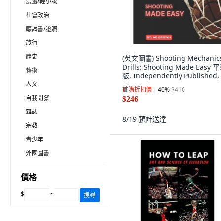
漫畫/輕小說
社會政治
應試書/證照
旅行
歷史
(英文圖書) Shooting Mechanic
Drills: Shooting Made Easy 
藝術
版, Independently Published,
人文
文
首購折扣價
40
%
$410
自我開發
$246
雜誌
8/19
預計送達
宗教
青少年
外國圖書
價格
$
~
搜尋