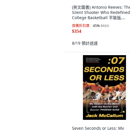
(英文圖書) Antonio Reeves: Th
Silent Shooter Who Redefined
College Basketball 平裝版,
Independently Published, 英
首購折扣價
45
%
$653
$354
8/19
預計送達
Seven Seconds or Less: My