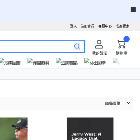
登入
註冊會員
客服中心
成為賣家
我的酷澎
購物車
文具圖書
食品飲料
生活用品
女性服飾
運動戶外
60
每頁筆