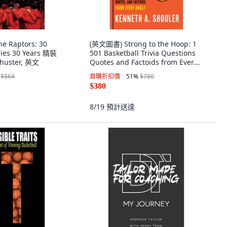
 Raptors: 30
(英文圖書) Strong to the Hoop: 1
ries 30 Years 精裝
501 Basketball Trivia Questions
chuster, 英文
Quotes and Factoids from Every
Angle 平裝版, Lyons Press, 英文
$864
首購折扣價
51
%
$780
$380
8/19
預計送達