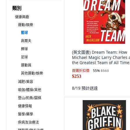
類別
健康興趣
運動/娛樂
籃球
高爾夫
棒球
(英文圖書) Dream Team: How
足球
Michael Magic Larry Charles 
the Greatest Team of All Time
運動員
Conquered t... 平裝版, Ballant
首購折扣價
55
%
$563
Books, 英文
其他運動/娛樂
$253
減肥/美容
8/19
預計送達
瑜珈/體操/其他
登山/釣魚/圍棋
健康情報
醫學/藥學
疾病及治療法