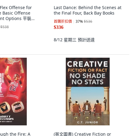
ex Offense for
Last Dance: Behind the Scenes at
e Basic Offense
the Final Four, Back Bay Books
rent Options 平裝版,
首購折扣價
37
%
$536
y Published, 英文
$538
$336
8/12 星期三
預計送達
gh the Fire: A
(英文圖書) Creative Fiction or