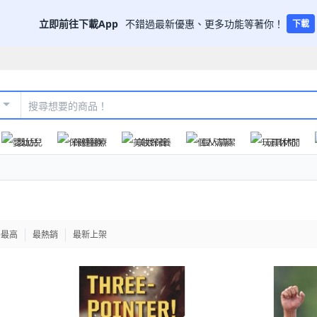
立即前往下載App
不錯過最新優惠、更多功能等著你！
下載
嬰幼兒
保健醫療
美妝保養
個人清潔
玩具休閒
格最高
最熱銷
最新上架