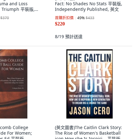
uma and Loss
Fact: No Shades No Stats 平裝版,
nd Triumph 平裝版,
Independently Published, 英文
y Published, 英文
$370
首購折扣價
49
%
$433
$220
8/19
預計送達
omb College
(英文圖書)The Caitlin Clark Story:
uide For Women;
The Rise of Women's Basketball
les Ed 平裝版,
icon How she Is Inspiri... 平裝版,