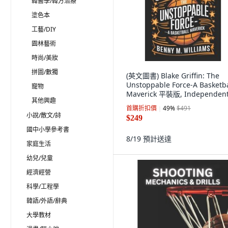
韓醫學/韓方治療
塗色本
工藝/DIY
園林藝術
時尚/美妝
拼圖/數獨
(英文圖書) Blake Griffin: The
Unstoppable Force-A Basketba
寵物
Maverick 平裝版, Independent
其他興趣
Published, 英文
首購折扣價
49
%
$491
小說/散文/詩
$249
國中小學參考書
8/19
預計送達
家庭生活
幼兒/兒童
經濟經營
科學/工程學
韓語/外語/辭典
大學教材