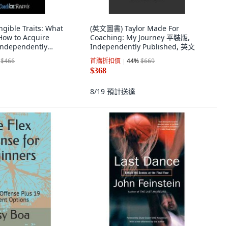
ible Traits: What
(英文圖書) Taylor Made For
How to Acquire
Coaching: My Journey 平裝版,
ndependently
Independently Published, 英文
文
$466
首購折扣價
44
%
$669
$368
8/19
預計送達