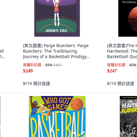
(英文圖書) Paige Bueckers: Paige
(英文圖書)The He
ll
Bueckers: The Trailblazing
Hardwood: The
ly
Journey of a Basketball Prodigy
Basketball Q
平裝版, Independently
Independentl
首購折扣價
49
%
$491
首購折扣價
40
%
Published, 英文
$249
$247
8/19
預計送達
8/19
預計送達