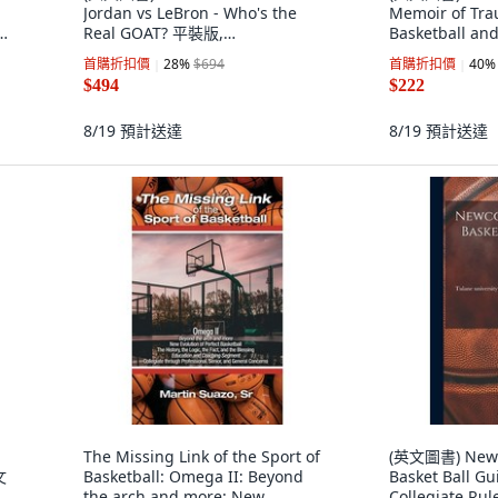
Jordan vs LeBron - Who's the
Memoir of Tra
Real GOAT? 平裝版,
Basketball a
s
Independently Published, 英文
Independentl
首購折扣價
28
%
$694
首購折扣價
40
%
$494
$222
8/19
預計送達
8/19
預計送達
The Missing Link of the Sport of
(英文圖書) Newc
文
Basketball: Omega II: Beyond
Basket Ball G
the arch and more: New
Collegiate Ru