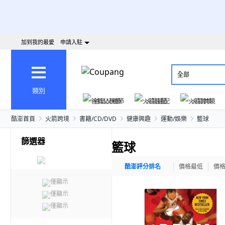
加到我的最愛
申請入駐
全部
類別
爸氣父親節
火箭速配
火箭跨境
酷澎首頁
火箭跨境
書籍/CD/DVD
健康興趣
運動/娛樂
籃球
篩選器
籃球
酷澎評分排名
價格最低
價
僅顯示
僅顯示
僅顯示