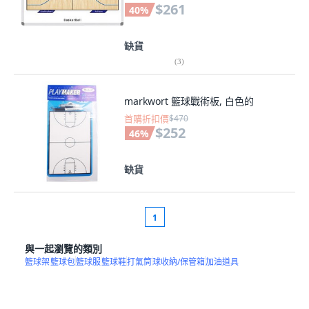
$261
40
%
缺貨
(
3
)
markwort 籃球戰術板, 白色的
首購折扣價
$470
$252
46
%
缺貨
1
與一起瀏覽的類別
籃球架
籃球包
籃球服
籃球鞋
打氣筒
球收納/保管箱
加油道具