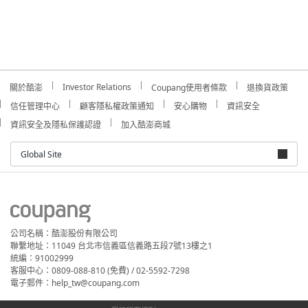
Investor Relations
關於酷澎
Coupang使用者條款
退換貨政策
信任管理中心
顧客隱私權政策通知
安心購物
資訊安全
資訊安全及隱私保護認證
加入酷澎商城
Global Site
公司名稱：酷澎股份有限公司
聯繫地址：11049 台北市信義區信義路五段7號13樓之1
統編：91002999
客服中心：0809-088-810 (免費) / 02-5592-7298
電子郵件：help_tw@coupang.com