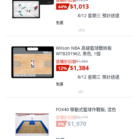
首購折扣價
$1,013
44
%
8/12 星期三
預計送達
免運
(
15
)
Wilson NBA 高級籃球戰術板
WTB201962, 黑色, 1個
首購折扣價
$1,584
$1,384
12
%
8/12 星期三
預計送達
免運
(
2
)
FOX40 移動式籃球作戰板, 混色
首購折扣價
$2,170
$1,970
9
%