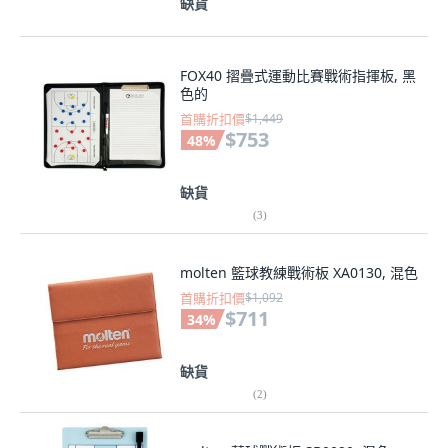
缺貨
FOX40 摺疊式運動比賽戰術指揮板, 黑
色的
首購折扣價
$1,449
$753
48
%
缺貨
(
3
)
molten 籃球教練戰術板 XA0130, 混色
首購折扣價
$1,092
$711
34
%
缺貨
(
2
)