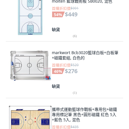
molten 藍球戰術板 SB0020, 混色
首購折扣價
$991
$449
54
%
缺貨
(
6
)
markwort Bcb3020籃球白板+白板筆
+磁鐵套組, 白色的
首購折扣價
$520
$276
46
%
缺貨
(
1
)
攜帶式運動籃球作戰板+專用包+磁鐵
專用標記筆 黑色+圓形磁鐵 紅色 5入
+藍色 5入, 混色
首購折扣價
$435