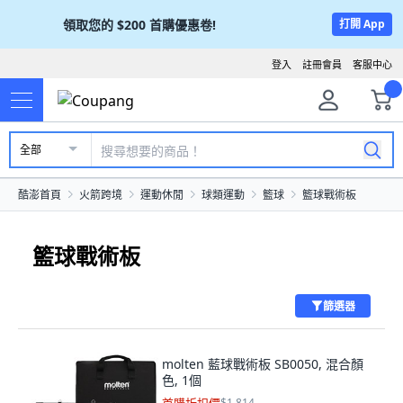
領取您的
$200
首購優惠卷!
打開 App
登入
註冊會員
客服中心
全部
酷澎首頁
火箭跨境
運動休閒
球類運動
籃球
籃球戰術板
籃球戰術板
篩選器
molten 藍球戰術板 SB0050, 混合顏
色, 1個
$1,814